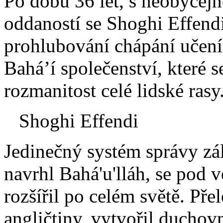
Po dobu 36 let, s neobyčejn
oddaností se Shoghi Effendi
prohlubování chápání učení 
Bahá’í společenství, které s
rozmanitost celé lidské rasy
Shoghi Effendi
Jedinečný systém správy zále
navrhl Bahá'u'lláh, se pod
rozšířil po celém světě. Pře
angličtiny, vytvořil duchov