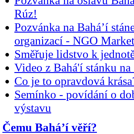
Pozvánka na oslavu Bah
Rúz!
Pozvánka na Bahá’í stán
organizací - NGO Marke
Směřuje lidstvo k jednot
Video z Bahá'í stánku na
Co je to opravdová krása?
Semínko - povídání o do
výstavu
Čemu Bahá’í věří?