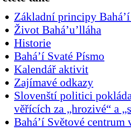
Základní principy Bahá’í
Život Bahá’u’lláha
Historie
Bahá’í Svaté Písmo
Kalendář aktivit
Zajímavé odkazy
Slovenští politici poklád
věřících za „hrozivé“ a „
Bahá’í Světové centrum v