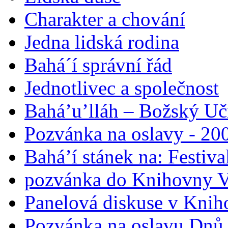
Charakter a chování
Jedna lidská rodina
Bahá´í správní řád
Jednotlivec a společnost
Bahá’u’lláh – Božský Uči
Pozvánka na oslavy - 200
Bahá’í stánek na: Festiv
pozvánka do Knihovny V
Panelová diskuse v Knih
Pozvánka na oslavu Dnů 