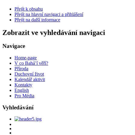
Přejít k obsahu
Přejít na hlavní navigaci a přihlášení
Přejít na další informace
Zobrazit ve vyhledávání navigaci
Navigace
Home-page
V co Bahá’í věří?
Příroda
Duchovní život
Kalendář aktivit
Kontakty
English
Pro Média
Vyhledávání