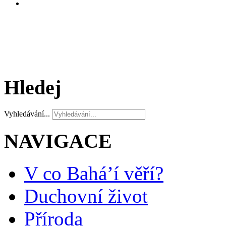
Hledej
Vyhledávání...
NAVIGACE
V co Bahá’í věří?
Duchovní život
Příroda