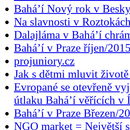
Bahá’í Nový rok v Besk
Na slavnosti v Roztokác
Dalajláma v Bahá’í chrá
Bahá’í v Praze říjen/201
projuniory.cz
Jak s dětmi mluvit životě
Evropané se otevřeně vyj
útlaku Bahá’í věřících v 
Bahá’í v Praze Březen/2
NGO market = Největší s