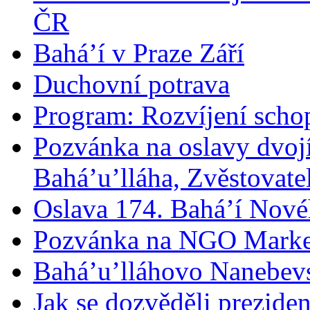
ČR
Bahá’í v Praze Září
Duchovní potrava
Program: Rozvíjení schop
Pozvánka na oslavy dvoj
Bahá’u’lláha, Zvěstovatel
Oslava 174. Bahá’í Nové
Pozvánka na NGO Marke
Bahá’u’lláhovo Nanebev
Jak se dozvěděli prezide