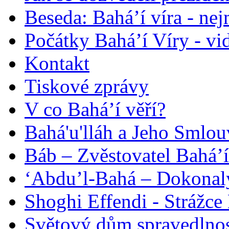
Beseda: Bahá’í víra - ne
Počátky Bahá’í Víry - vi
Kontakt
Tiskové zprávy
V co Bahá’í věří?
Bahá'u'lláh a Jeho Smlou
Báb – Zvěstovatel Bahá’í
‘Abdu’l-Bahá – Dokonalý
Shoghi Effendi - Strážce 
Světový dům spravedlnos