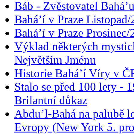
Báb - Zvěstovatel Bahá’u
Bahá’í v Praze Listopad
Bahá’í v Praze Prosinec/
Výklad některých mysti
Největším Jménu
Historie Bahá’í Víry v Č
Stalo se před 100 lety -
Brilantní důkaz
Abdu’l-Bahá na palubě lo
Evropy (New York 5. pro