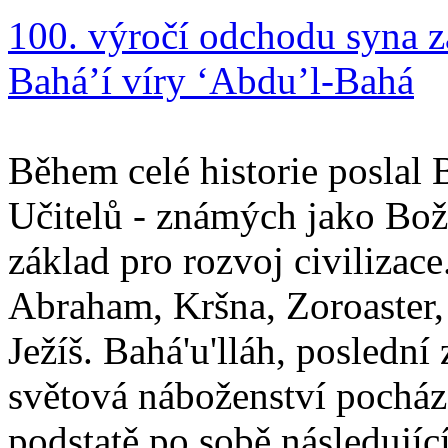
100. výročí odchodu syna z
Bahá’í víry ‘Abdu’l-Bahá
Během celé historie poslal 
Učitelů - známých jako Boží
základ pro rozvoj civilizace
Abraham, Kršna, Zoroaster
Ježíš. Bahá'u'lláh, poslední 
světová náboženství pocháze
podstatě po sobě následují