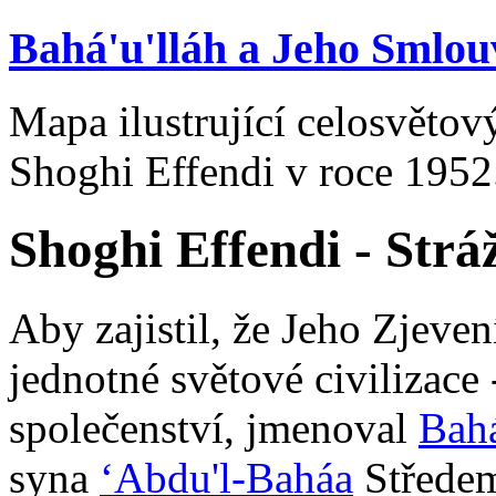
Bahá'u'lláh a Jeho Smlou
Mapa ilustrující celosvětový 
Shoghi Effendi v roce 1952
Shoghi Effendi - Strá
Aby zajistil, že Jeho Zjeven
jednotné světové civilizace 
společenství, jmenoval
Bahá
syna
‘Abdu'l-Baháa
Středem