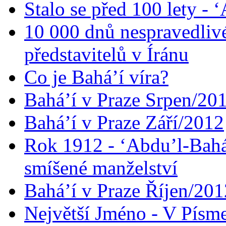
Stalo se před 100 lety -
10 000 dnů nespravedliv
představitelů v Íránu
Co je Bahá’í víra?
Bahá’í v Praze Srpen/20
Bahá’í v Praze Září/2012
Rok 1912 - ‘Abdu’l-Bahá
smíšené manželství
Bahá’í v Praze Říjen/201
Největší Jméno - V Písm