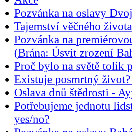
Pozvánka na oslavy Dvoj
Tajemství věčného života
Pozvánka na premiérovou
(Brána: Úsvit zrození Ba
Proč bylo na světě tolik 
Existuje posmrtný život? :
Oslava dnů štědrosti - A
Potřebujeme jednotu lid
yes/no?