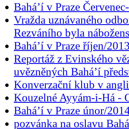
Bahá’í v Praze Červenec
Vražda uznávaného odbor
Rezváního byla nábožen
Bahá’í v Praze říjen/201
Reportáž z Evinského věz
uvězněných Bahá’í předst
Konverzační klub v angl
Kouzelné Ayyám-i-Há - O
Bahá’í v Praze únor/201
pozvánka na oslavu Bahá