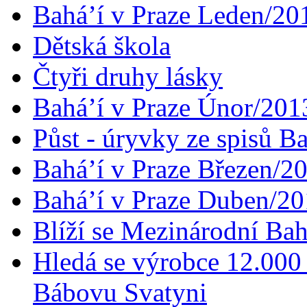
Bahá’í v Praze Leden/20
Dětská škola
Čtyři druhy lásky
Bahá’í v Praze Únor/201
Půst - úryvky ze spisů B
Bahá’í v Praze Březen/2
Bahá’í v Praze Duben/2
Blíží se Mezinárodní Bah
Hledá se výrobce 12.000 
Bábovu Svatyni