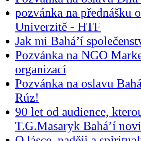
pozvánka na přednášku o
Univerzitě - HTF
Jak mi Bahá’í společenst
Pozvánka na NGO Market
organizací
Pozvánka na oslavu Bah
Rúz!
90 let od audience, ktero
T.G.Masaryk Bahá’í novi
O lásce, naději a spiritua