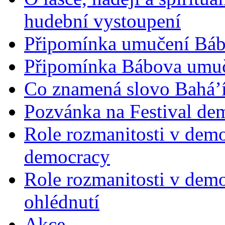
hudební vystoupení
Připomínka umučení Bába
Připomínka Bábova umuče
Co znamená slovo Bahá’í 
Pozvánka na Festival de
Role rozmanitosti v demok
democracy
Role rozmanitosti v demo
ohlédnutí
Akce