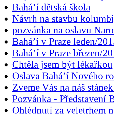
Bahá’í dětská škola
Návrh na stavbu kolumbi
pozvánka na oslavu Naroz
Bahá’í v Praze leden/201
Bahá’í v Praze březen/2
Chtěla jsem být lékařkou
Oslava Bahá’í Nového r
Zveme Vás na náš stáne
Pozvánka - Představení B
Ohlédnutí za veletrhem n