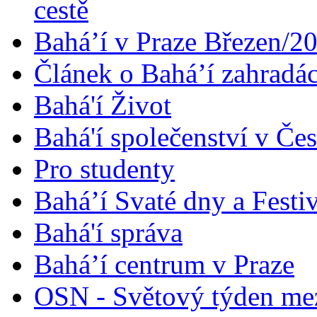
cestě
Bahá’í v Praze Březen/2
Článek o Bahá’í zahradá
Bahá'í Život
Bahá'í společenství v Če
Pro studenty
Bahá’í Svaté dny a Festi
Bahá'í správa
Bahá’í centrum v Praze
OSN - Světový týden me