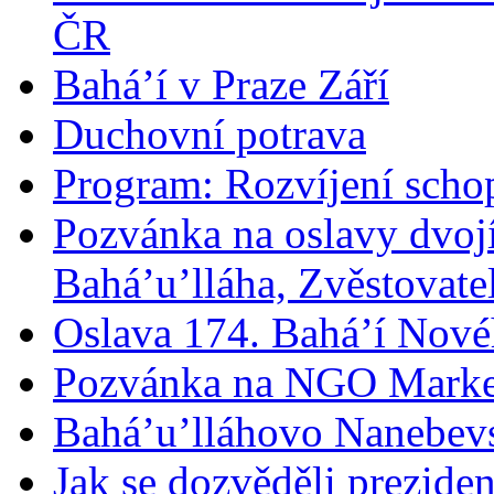
ČR
Bahá’í v Praze Září
Duchovní potrava
Program: Rozvíjení schop
Pozvánka na oslavy dvoj
Bahá’u’lláha, Zvěstovatel
Oslava 174. Bahá’í Nové
Pozvánka na NGO Marke
Bahá’u’lláhovo Nanebev
Jak se dozvěděli prezide