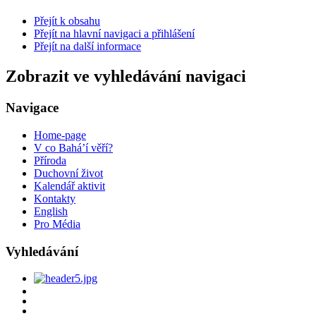
Přejít k obsahu
Přejít na hlavní navigaci a přihlášení
Přejít na další informace
Zobrazit ve vyhledávání navigaci
Navigace
Home-page
V co Bahá’í věří?
Příroda
Duchovní život
Kalendář aktivit
Kontakty
English
Pro Média
Vyhledávání