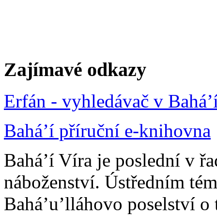
Zajímavé odkazy
Erfán - vyhledávač v Bahá’
Bahá’í příruční e-knihovna
Bahá’í Víra je poslední v ř
náboženství. Ústředním tém
Bahá’u’lláhovo poselství o 