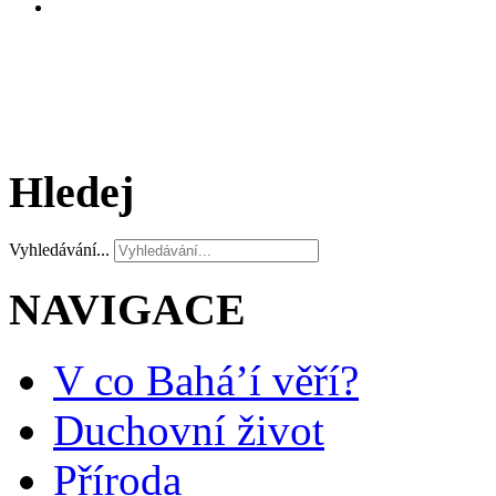
Hledej
Vyhledávání...
NAVIGACE
V co Bahá’í věří?
Duchovní život
Příroda