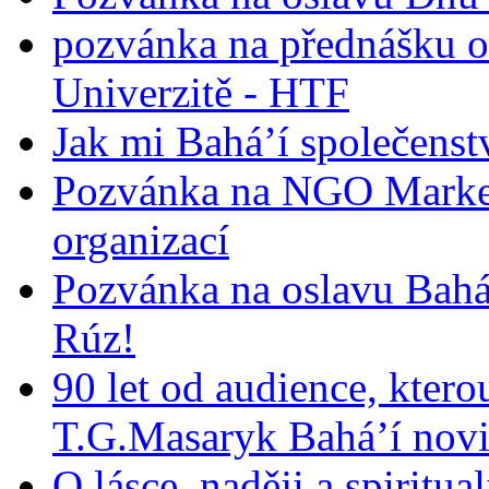
pozvánka na přednášku o
Univerzitě - HTF
Jak mi Bahá’í společenst
Pozvánka na NGO Market
organizací
Pozvánka na oslavu Bah
Rúz!
90 let od audience, ktero
T.G.Masaryk Bahá’í novi
O lásce, naději a spiritua