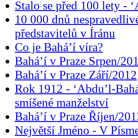
Stalo se před 100 lety -
10 000 dnů nespravedliv
představitelů v Íránu
Co je Bahá’í víra?
Bahá’í v Praze Srpen/20
Bahá’í v Praze Září/2012
Rok 1912 - ‘Abdu’l-Bahá
smíšené manželství
Bahá’í v Praze Říjen/201
Největší Jméno - V Písm