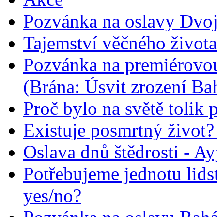
Pozvánka na oslavy Dvoj
Tajemství věčného života
Pozvánka na premiérovou
(Brána: Úsvit zrození Ba
Proč bylo na světě tolik 
Existuje posmrtný život? :
Oslava dnů štědrosti - A
Potřebujeme jednotu lid
yes/no?