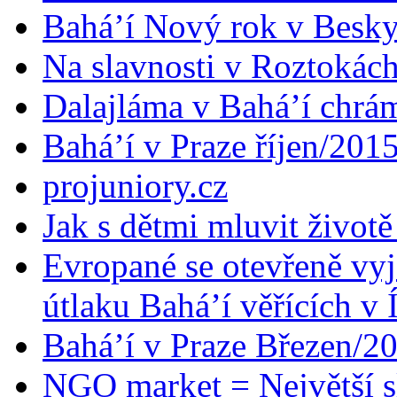
Bahá’í Nový rok v Besk
Na slavnosti v Roztokác
Dalajláma v Bahá’í chrá
Bahá’í v Praze říjen/201
projuniory.cz
Jak s dětmi mluvit životě
Evropané se otevřeně vyj
útlaku Bahá’í věřících v 
Bahá’í v Praze Březen/2
NGO market = Největší s