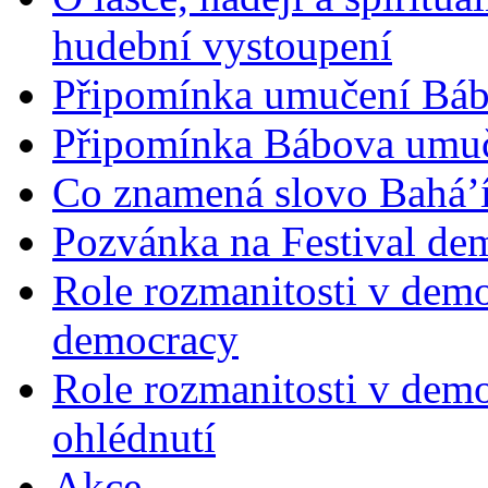
hudební vystoupení
Připomínka umučení Bába
Připomínka Bábova umuče
Co znamená slovo Bahá’í 
Pozvánka na Festival de
Role rozmanitosti v demok
democracy
Role rozmanitosti v demo
ohlédnutí
Akce