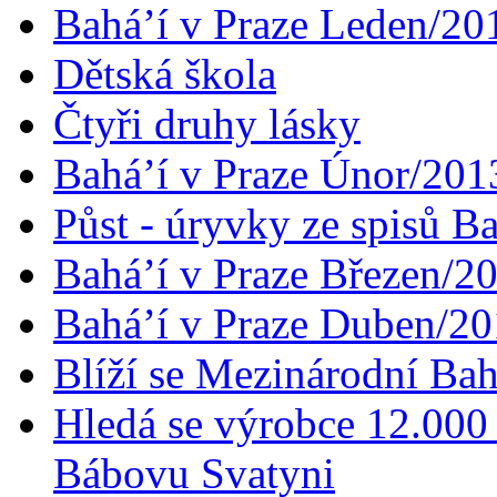
Bahá’í v Praze Leden/20
Dětská škola
Čtyři druhy lásky
Bahá’í v Praze Únor/201
Půst - úryvky ze spisů B
Bahá’í v Praze Březen/2
Bahá’í v Praze Duben/2
Blíží se Mezinárodní Bah
Hledá se výrobce 12.000 
Bábovu Svatyni