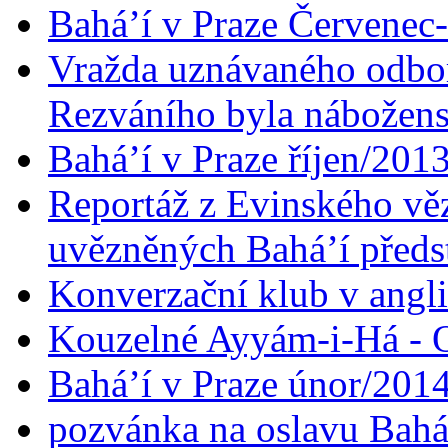
Bahá’í v Praze Červenec
Vražda uznávaného odbor
Rezváního byla nábožen
Bahá’í v Praze říjen/201
Reportáž z Evinského věz
uvězněných Bahá’í předst
Konverzační klub v angl
Kouzelné Ayyám-i-Há - O
Bahá’í v Praze únor/201
pozvánka na oslavu Bahá