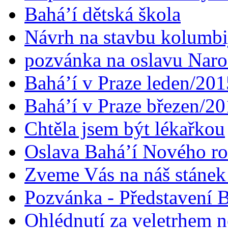
Bahá’í dětská škola
Návrh na stavbu kolumbi
pozvánka na oslavu Naroz
Bahá’í v Praze leden/201
Bahá’í v Praze březen/2
Chtěla jsem být lékařkou
Oslava Bahá’í Nového r
Zveme Vás na náš stáne
Pozvánka - Představení B
Ohlédnutí za veletrhem n