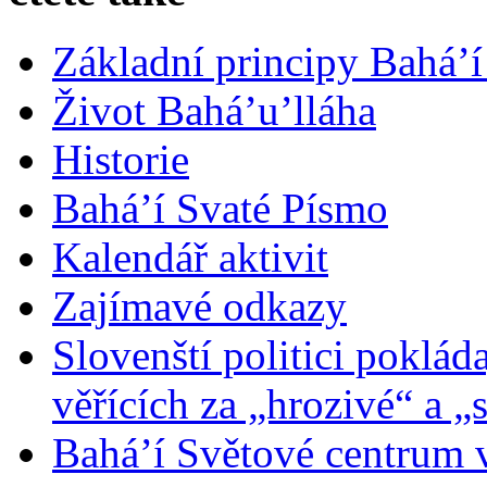
Základní principy Bahá’í
Život Bahá’u’lláha
Historie
Bahá’í Svaté Písmo
Kalendář aktivit
Zajímavé odkazy
Slovenští politici poklád
věřících za „hrozivé“ a „
Bahá’í Světové centrum v