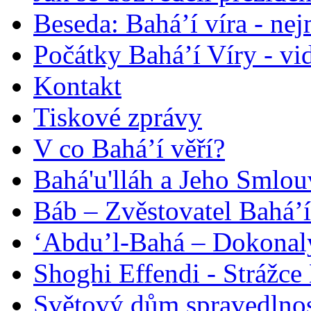
Beseda: Bahá’í víra - ne
Počátky Bahá’í Víry - vi
Kontakt
Tiskové zprávy
V co Bahá’í věří?
Bahá'u'lláh a Jeho Smlou
Báb – Zvěstovatel Bahá’í
‘Abdu’l-Bahá – Dokonalý
Shoghi Effendi - Strážce 
Světový dům spravedlnos