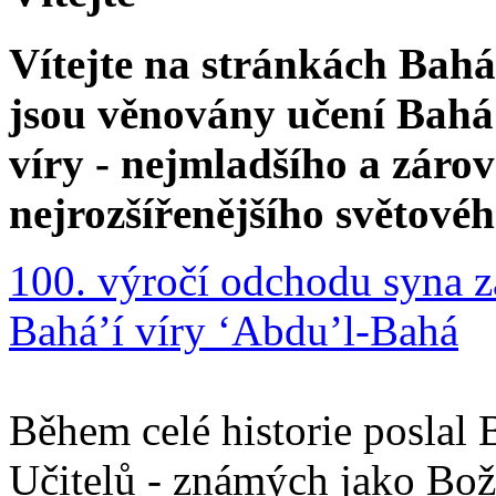
Vítejte na stránkách Bahá'
jsou věnovány učení Bahá'
víry - nejmladšího a zár
nejrozšířenějšího světové
100. výročí odchodu syna z
Bahá’í víry ‘Abdu’l-Bahá
Během celé historie poslal 
Učitelů - známých jako Boží