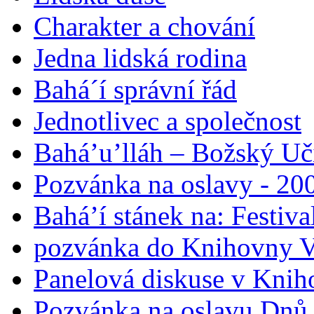
Charakter a chování
Jedna lidská rodina
Bahá´í správní řád
Jednotlivec a společnost
Bahá’u’lláh – Božský Uči
Pozvánka na oslavy - 200
Bahá’í stánek na: Festiv
pozvánka do Knihovny V
Panelová diskuse v Knih
Pozvánka na oslavu Dnů 