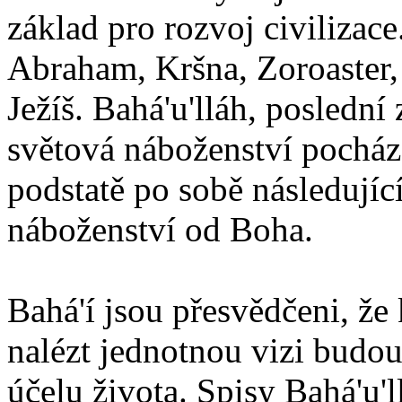
základ pro rozvoj civilizace
Abraham, Kršna, Zoroaster
Ježíš. Bahá'u'lláh, poslední 
světová náboženství pocháze
podstatě po sobě následují
náboženství od Boha.
Bahá'í jsou přesvědčeni, že 
nalézt jednotnou vizi budou
účelu života. Spisy Bahá'u'll