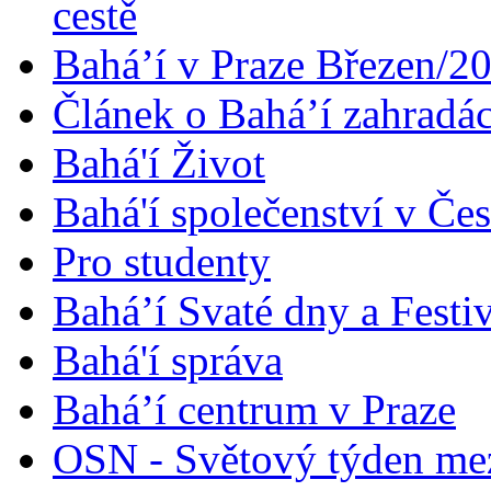
cestě
Bahá’í v Praze Březen/2
Článek o Bahá’í zahradá
Bahá'í Život
Bahá'í společenství v Če
Pro studenty
Bahá’í Svaté dny a Festi
Bahá'í správa
Bahá’í centrum v Praze
OSN - Světový týden me