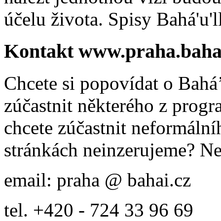
účelu života. Spisy Bahá'u'll
Kontakt www.praha.baha
Chcete si popovídat o Bahá’
zúčastnit některého z prog
chcete zúčastnit neformálníh
stránkách neinzerujeme? Ne
email: praha @ bahai.cz
tel. +420 - 724 33 96 69