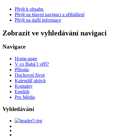
Přejít k obsahu
Přejít na hlavní navigaci a přihlášení
Přejít na další informace
Zobrazit ve vyhledávání navigaci
Navigace
Home-page
V co Bahá’í věří?
Příroda
Duchovní život
Kalendář aktivit
Kontakty
English
Pro Média
Vyhledávání