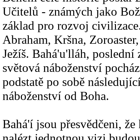
Učitelů - známých jako Boží
základ pro rozvoj civilizace
Abraham, Kršna, Zoroaster
Ježíš. Bahá'u'lláh, poslední 
světová náboženství pocháze
podstatě po sobě následují
náboženství od Boha.
Bahá'í jsou přesvědčeni, že 
nalézt jednotnou vizi budou