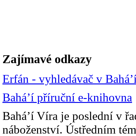
Zajímavé odkazy
Erfán - vyhledávač v Bahá’
Bahá’í příruční e-knihovna
Bahá’í Víra je poslední v ř
náboženství. Ústředním tém