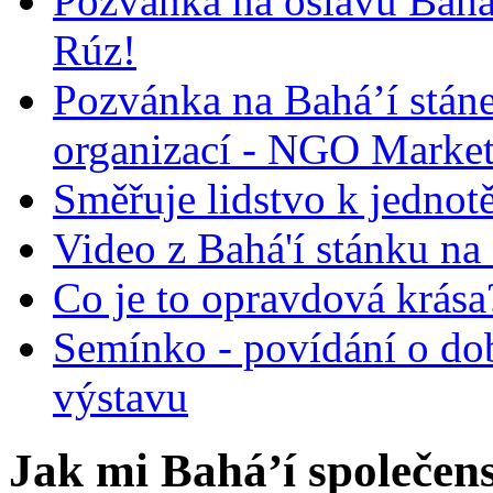
Pozvánka na oslavu Bah
Rúz!
Pozvánka na Bahá’í stán
organizací - NGO Marke
Směřuje lidstvo k jednot
Video z Bahá'í stánku na
Co je to opravdová krása?
Semínko - povídání o do
výstavu
Jak mi Bahá’í společens