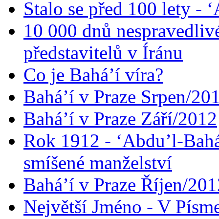
Stalo se před 100 lety -
10 000 dnů nespravedliv
představitelů v Íránu
Co je Bahá’í víra?
Bahá’í v Praze Srpen/20
Bahá’í v Praze Září/2012
Rok 1912 - ‘Abdu’l-Bahá
smíšené manželství
Bahá’í v Praze Říjen/201
Největší Jméno - V Písm