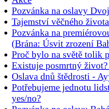
Pozvánka na oslavy Dvoj
Tajemství věčného života
Pozvánka na premiérovou
(Brána: Úsvit zrození Ba
Proč bylo na světě tolik 
Existuje posmrtný život? :
Oslava dnů štědrosti - A
Potřebujeme jednotu lid
yes/no?