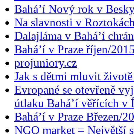
Bahá’í Nový rok v Besk
Na slavnosti v Roztokác
Dalajláma v Bahá’í chrá
Bahá’í v Praze říjen/201
projuniory.cz
Jak s dětmi mluvit životě
Evropané se otevřeně vyj
útlaku Bahá’í věřících v 
Bahá’í v Praze Březen/2
NGO market = Největší s