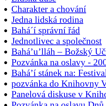
Charakter a chování
Jedna lidská rodina
Bahá´í správní řád
Jednotlivec a společnost
Bahá’u’lláh – Božský Uči
Pozvánka na oslavy - 200
Bahá’í stánek na: Festiv
pozvánka do Knihovny V
Panelová diskuse v Knih
Pozvánka na oslavu Dnů 