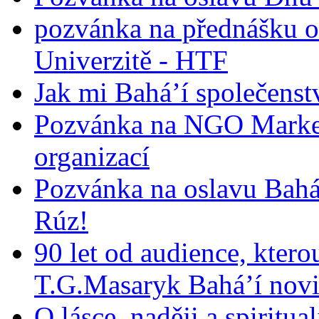
pozvánka na přednášku o
Univerzitě - HTF
Jak mi Bahá’í společenst
Pozvánka na NGO Market
organizací
Pozvánka na oslavu Bah
Rúz!
90 let od audience, ktero
T.G.Masaryk Bahá’í novi
O lásce, naději a spiritua