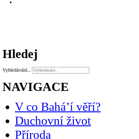
Hledej
Vyhledávání...
NAVIGACE
V co Bahá’í věří?
Duchovní život
Příroda