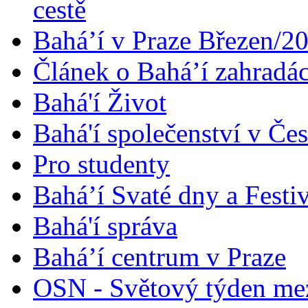
cestě
Bahá’í v Praze Březen/2
Článek o Bahá’í zahradá
Bahá'í Život
Bahá'í společenství v Če
Pro studenty
Bahá’í Svaté dny a Festi
Bahá'í správa
Bahá’í centrum v Praze
OSN - Světový týden me