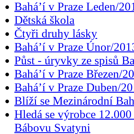
Bahá’í v Praze Leden/20
Dětská škola
Čtyři druhy lásky
Bahá’í v Praze Únor/201
Půst - úryvky ze spisů B
Bahá’í v Praze Březen/2
Bahá’í v Praze Duben/2
Blíží se Mezinárodní Bah
Hledá se výrobce 12.000 
Bábovu Svatyni