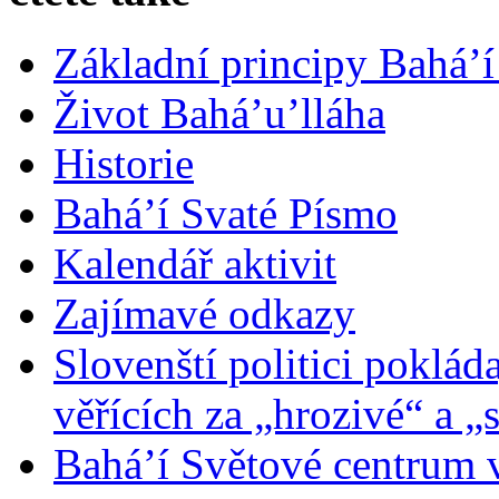
Základní principy Bahá’í
Život Bahá’u’lláha
Historie
Bahá’í Svaté Písmo
Kalendář aktivit
Zajímavé odkazy
Slovenští politici poklád
věřících za „hrozivé“ a „
Bahá’í Světové centrum v