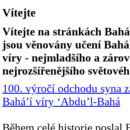
Vítejte
Vítejte na stránkách Bahá'
jsou věnovány učení Bahá'
víry - nejmladšího a zár
nejrozšířenějšího světové
100. výročí odchodu syna z
Bahá’í víry ‘Abdu’l-Bahá
Během celé historie poslal 