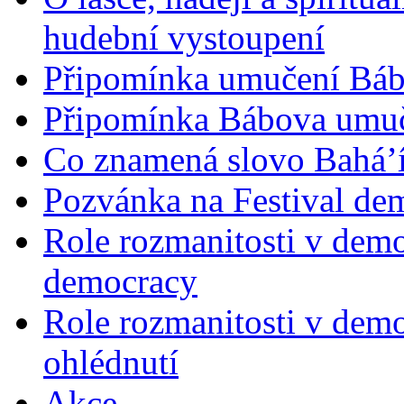
hudební vystoupení
Připomínka umučení Bába
Připomínka Bábova umuče
Co znamená slovo Bahá’í 
Pozvánka na Festival de
Role rozmanitosti v demok
democracy
Role rozmanitosti v demo
ohlédnutí
Akce