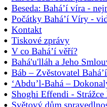
Beseda: Bahá’í víra - ne
Počátky Bahá’í Víry - vi
Kontakt
Tiskové zprávy
V co Bahá’í věří?
Bahá'u'lláh a Jeho Smlou
Báb – Zvěstovatel Bahá’í
‘Abdu’l-Bahá – Dokonalý
Shoghi Effendi - Strážce 
Světový dům spravedlnos