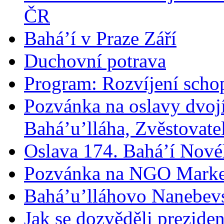
ČR
Bahá’í v Praze Září
Duchovní potrava
Program: Rozvíjení schop
Pozvánka na oslavy dvoj
Bahá’u’lláha, Zvěstovatel
Oslava 174. Bahá’í Nové
Pozvánka na NGO Marke
Bahá’u’lláhovo Nanebev
Jak se dozvěděli prezide