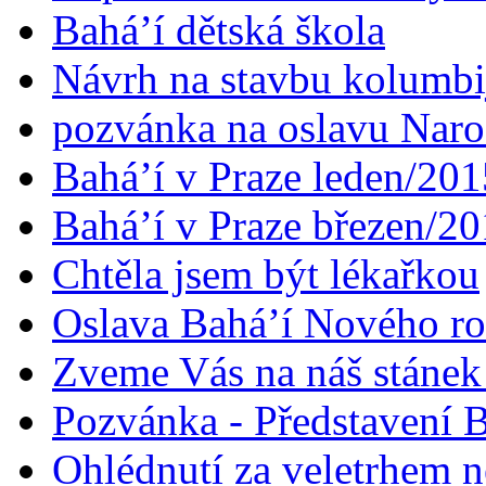
Bahá’í dětská škola
Návrh na stavbu kolumbi
pozvánka na oslavu Naroz
Bahá’í v Praze leden/201
Bahá’í v Praze březen/2
Chtěla jsem být lékařkou
Oslava Bahá’í Nového r
Zveme Vás na náš stáne
Pozvánka - Představení B
Ohlédnutí za veletrhem n