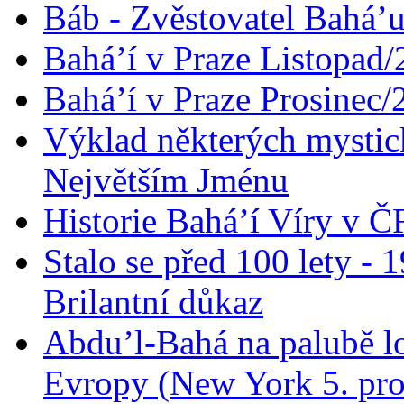
Báb - Zvěstovatel Bahá’u
Bahá’í v Praze Listopad
Bahá’í v Praze Prosinec/
Výklad některých mysti
Největším Jménu
Historie Bahá’í Víry v Č
Stalo se před 100 lety -
Brilantní důkaz
Abdu’l-Bahá na palubě lo
Evropy (New York 5. pro