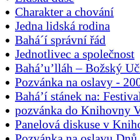
Charakter a chování
Jedna lidská rodina
Bahá´í správní řád
Jednotlivec a společnost
Bahá’u’lláh – Božský Uči
Pozvánka na oslavy - 200
Bahá’í stánek na: Festiv
pozvánka do Knihovny V
Panelová diskuse v Knih
Pozvánka na oslavu Dnů 