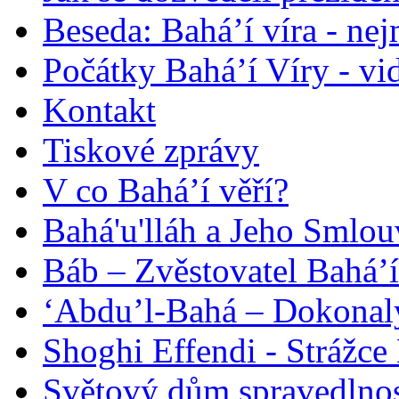
Beseda: Bahá’í víra - ne
Počátky Bahá’í Víry - vi
Kontakt
Tiskové zprávy
V co Bahá’í věří?
Bahá'u'lláh a Jeho Smlou
Báb – Zvěstovatel Bahá’í
‘Abdu’l-Bahá – Dokonalý
Shoghi Effendi - Strážce 
Světový dům spravedlnos