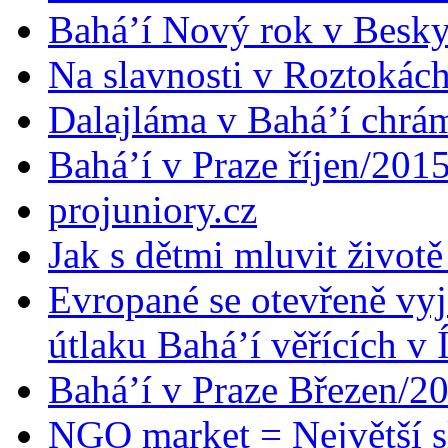
Bahá’í Nový rok v Besk
Na slavnosti v Roztokác
Dalajláma v Bahá’í chrá
Bahá’í v Praze říjen/201
projuniory.cz
Jak s dětmi mluvit životě
Evropané se otevřeně vyj
útlaku Bahá’í věřících v 
Bahá’í v Praze Březen/2
NGO market = Největší s