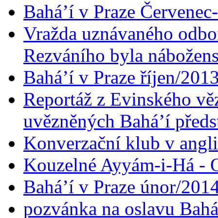
Bahá’í v Praze Červenec
Vražda uznávaného odbor
Rezváního byla nábožen
Bahá’í v Praze říjen/201
Reportáž z Evinského věz
uvězněných Bahá’í předst
Konverzační klub v angl
Kouzelné Ayyám-i-Há - O
Bahá’í v Praze únor/201
pozvánka na oslavu Bahá