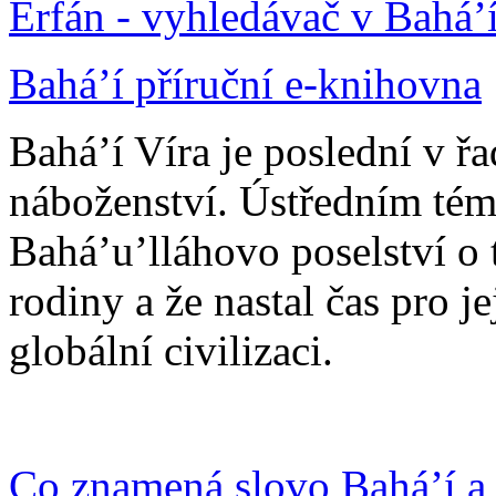
Erfán - vyhledávač v Bahá’
Bahá’í příruční e-knihovna
Bahá’í Víra je poslední v ř
náboženství. Ústředním tém
Bahá’u’lláhovo poselství o 
rodiny a že nastal čas pro j
globální civilizaci.
Co znamená slovo Bahá’í a 