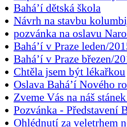
Bahá’í dětská škola
Návrh na stavbu kolumbi
pozvánka na oslavu Naroz
Bahá’í v Praze leden/201
Bahá’í v Praze březen/2
Chtěla jsem být lékařkou
Oslava Bahá’í Nového r
Zveme Vás na náš stáne
Pozvánka - Představení B
Ohlédnutí za veletrhem n