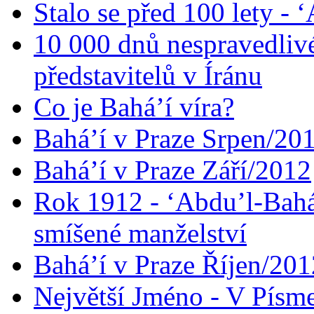
Stalo se před 100 lety -
10 000 dnů nespravedliv
představitelů v Íránu
Co je Bahá’í víra?
Bahá’í v Praze Srpen/20
Bahá’í v Praze Září/2012
Rok 1912 - ‘Abdu’l-Bahá
smíšené manželství
Bahá’í v Praze Říjen/201
Největší Jméno - V Písm