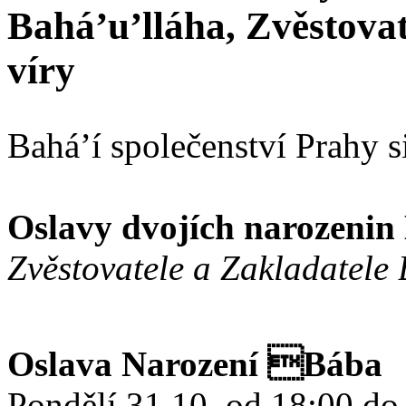
Bahá’u’lláha, Zvěstovat
víry
Bahá’í společenství Prahy s
Oslavy dvojích narozenin
Zvěstovatele a Zakladatele 
Oslava Narození Bába
Pondělí 31.10. od 18:00 do