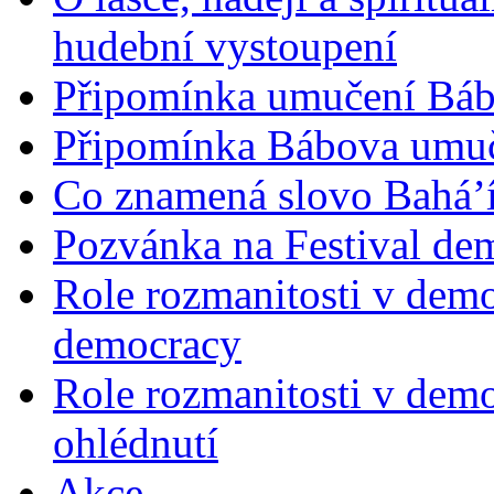
hudební vystoupení
Připomínka umučení Bába
Připomínka Bábova umuče
Co znamená slovo Bahá’í 
Pozvánka na Festival de
Role rozmanitosti v demok
democracy
Role rozmanitosti v demo
ohlédnutí
Akce