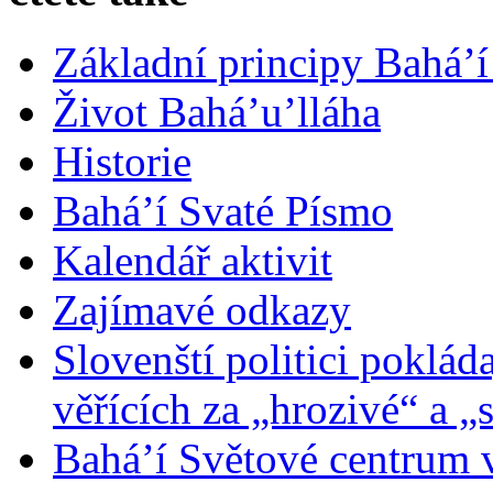
Základní principy Bahá’í
Život Bahá’u’lláha
Historie
Bahá’í Svaté Písmo
Kalendář aktivit
Zajímavé odkazy
Slovenští politici poklád
věřících za „hrozivé“ a „
Bahá’í Světové centrum v