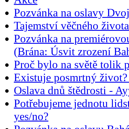
Pozvánka na oslavy Dvoj
Tajemství věčného života
Pozvánka na premiérovou
(Brána: Úsvit zrození Ba
Proč bylo na světě tolik 
Existuje posmrtný život? :
Oslava dnů štědrosti - A
Potřebujeme jednotu lid
yes/no?