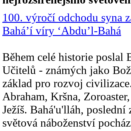
100. výročí odchodu syna z
Bahá’í víry ‘Abdu’l-Bahá
Během celé historie poslal 
Učitelů - známých jako Boží
základ pro rozvoj civilizace
Abraham, Kršna, Zoroaster
Ježíš. Bahá'u'lláh, poslední 
světová náboženství pocháze