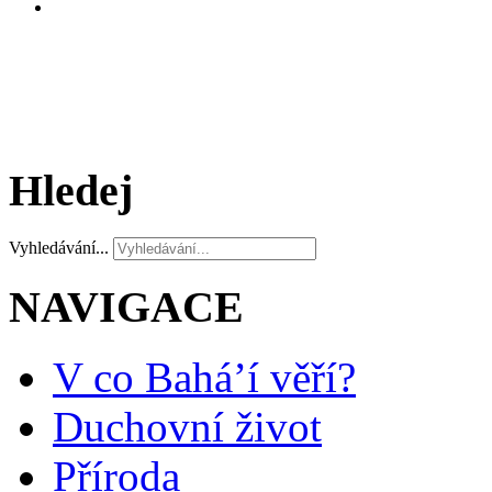
Hledej
Vyhledávání...
NAVIGACE
V co Bahá’í věří?
Duchovní život
Příroda