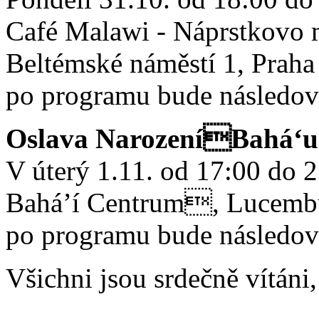
Café Malawi - Náprstkovo
Beltémské náměstí 1, Praha
po programu bude následov
Oslava NarozeníBahá‘u
V úterý 1.11. od 17:00 do 
Bahá’í Centrum, Lucembu
po programu bude následov
Všichni jsou srdečně vítáni