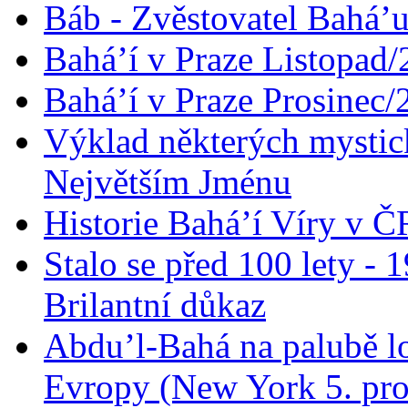
Báb - Zvěstovatel Bahá’u
Bahá’í v Praze Listopad
Bahá’í v Praze Prosinec/
Výklad některých mysti
Největším Jménu
Historie Bahá’í Víry v Č
Stalo se před 100 lety -
Brilantní důkaz
Abdu’l-Bahá na palubě lo
Evropy (New York 5. pro