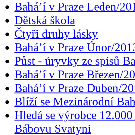
Bahá’í v Praze Leden/20
Dětská škola
Čtyři druhy lásky
Bahá’í v Praze Únor/201
Půst - úryvky ze spisů B
Bahá’í v Praze Březen/2
Bahá’í v Praze Duben/2
Blíží se Mezinárodní Bah
Hledá se výrobce 12.000 
Bábovu Svatyni