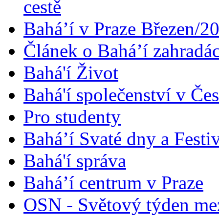
cestě
Bahá’í v Praze Březen/2
Článek o Bahá’í zahradá
Bahá'í Život
Bahá'í společenství v Če
Pro studenty
Bahá’í Svaté dny a Festi
Bahá'í správa
Bahá’í centrum v Praze
OSN - Světový týden me