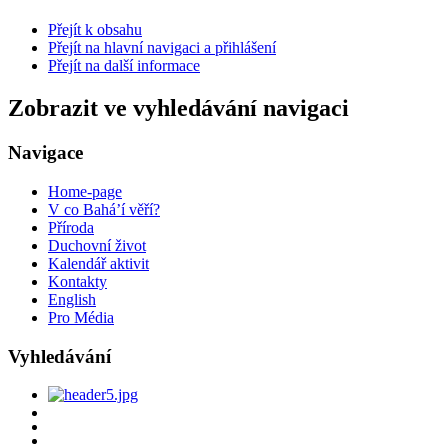
Přejít k obsahu
Přejít na hlavní navigaci a přihlášení
Přejít na další informace
Zobrazit ve vyhledávání navigaci
Navigace
Home-page
V co Bahá’í věří?
Příroda
Duchovní život
Kalendář aktivit
Kontakty
English
Pro Média
Vyhledávání