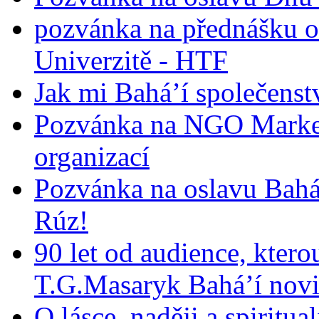
pozvánka na přednášku o
Univerzitě - HTF
Jak mi Bahá’í společenst
Pozvánka na NGO Market
organizací
Pozvánka na oslavu Bah
Rúz!
90 let od audience, ktero
T.G.Masaryk Bahá’í novi
O lásce, naději a spiritua