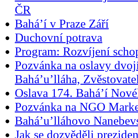
ČR
Bahá’í v Praze Září
Duchovní potrava
Program: Rozvíjení schop
Pozvánka na oslavy dvoj
Bahá’u’lláha, Zvěstovatel
Oslava 174. Bahá’í Nové
Pozvánka na NGO Marke
Bahá’u’lláhovo Nanebev
Jak se dozvěděli prezide