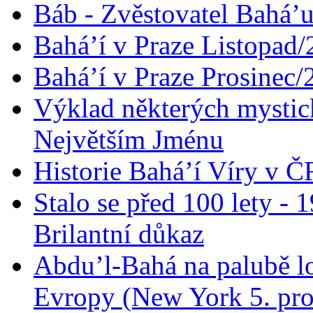
Báb - Zvěstovatel Bahá’u
Bahá’í v Praze Listopad
Bahá’í v Praze Prosinec/
Výklad některých mysti
Největším Jménu
Historie Bahá’í Víry v Č
Stalo se před 100 lety -
Brilantní důkaz
Abdu’l-Bahá na palubě lo
Evropy (New York 5. pro