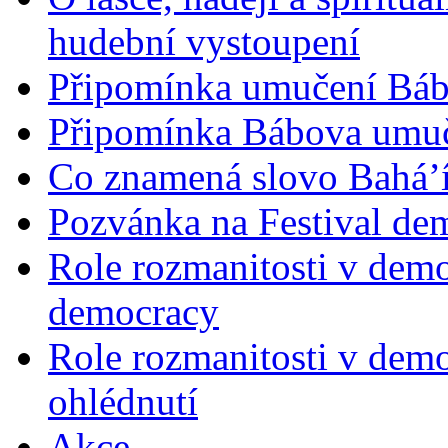
hudební vystoupení
Připomínka umučení Bába
Připomínka Bábova umuče
Co znamená slovo Bahá’í 
Pozvánka na Festival de
Role rozmanitosti v demok
democracy
Role rozmanitosti v demo
ohlédnutí
Akce