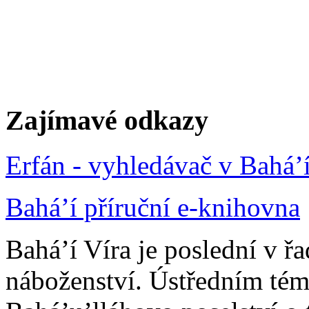
Zajímavé odkazy
Erfán - vyhledávač v Bahá’
Bahá’í příruční e-knihovna
Bahá’í Víra je poslední v ř
náboženství. Ústředním tém