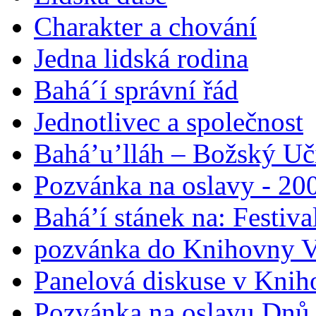
Charakter a chování
Jedna lidská rodina
Bahá´í správní řád
Jednotlivec a společnost
Bahá’u’lláh – Božský Uči
Pozvánka na oslavy - 200
Bahá’í stánek na: Festiv
pozvánka do Knihovny V
Panelová diskuse v Knih
Pozvánka na oslavu Dnů 