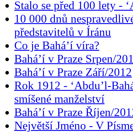
Stalo se před 100 lety -
10 000 dnů nespravedliv
představitelů v Íránu
Co je Bahá’í víra?
Bahá’í v Praze Srpen/20
Bahá’í v Praze Září/2012
Rok 1912 - ‘Abdu’l-Bahá
smíšené manželství
Bahá’í v Praze Říjen/201
Největší Jméno - V Písm