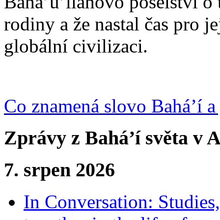
Bahá’u’lláhovo poselství o 
rodiny a že nastal čas pro j
globální civilizaci.
Co znamená slovo Bahá’í a 
Zprávy z Bahá’í světa v A
7. srpen 2026
In Conversation: Studies