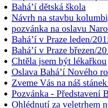
Bahá’í dětská škola
Návrh na stavbu kolumbi
pozvánka na oslavu Naroz
Bahá’í v Praze leden/201
Bahá’í v Praze březen/2
Chtěla jsem být lékařkou
Oslava Bahá’í Nového r
Zveme Vás na náš stáne
Pozvánka - Představení B
Ohlédnutí za veletrhem n