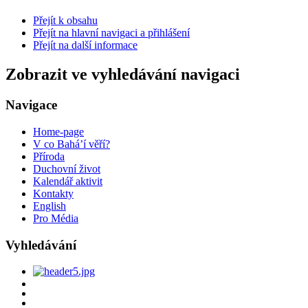
Přejít k obsahu
Přejít na hlavní navigaci a přihlášení
Přejít na další informace
Zobrazit ve vyhledávání navigaci
Navigace
Home-page
V co Bahá’í věří?
Příroda
Duchovní život
Kalendář aktivit
Kontakty
English
Pro Média
Vyhledávání