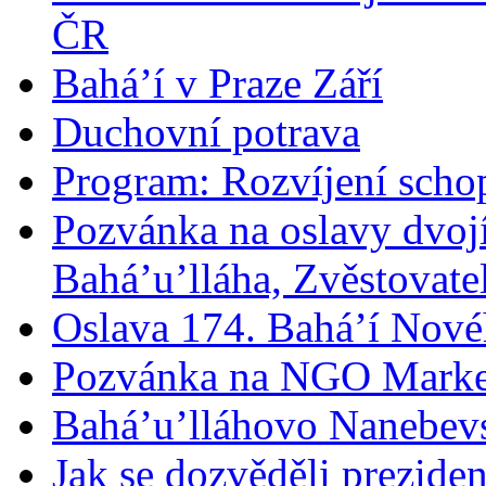
ČR
Bahá’í v Praze Září
Duchovní potrava
Program: Rozvíjení schop
Pozvánka na oslavy dvoj
Bahá’u’lláha, Zvěstovatel
Oslava 174. Bahá’í Nové
Pozvánka na NGO Marke
Bahá’u’lláhovo Nanebev
Jak se dozvěděli prezide