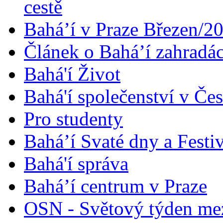
cestě
Bahá’í v Praze Březen/2
Článek o Bahá’í zahradá
Bahá'í Život
Bahá'í společenství v Če
Pro studenty
Bahá’í Svaté dny a Festi
Bahá'í správa
Bahá’í centrum v Praze
OSN - Světový týden me