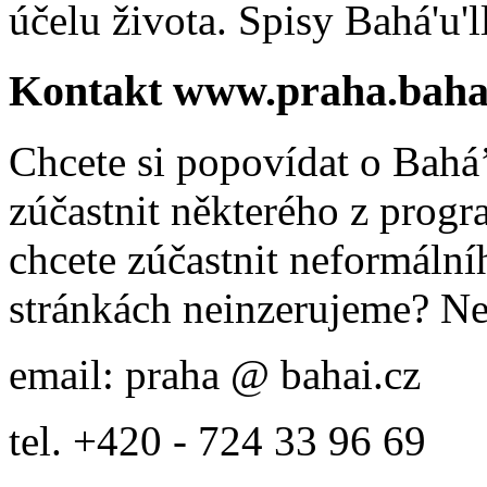
účelu života. Spisy Bahá'u'll
Kontakt www.praha.baha
Chcete si popovídat o Bahá’
zúčastnit některého z prog
chcete zúčastnit neformálníh
stránkách neinzerujeme? Ne
email: praha @ bahai.cz
tel. +420 - 724 33 96 69