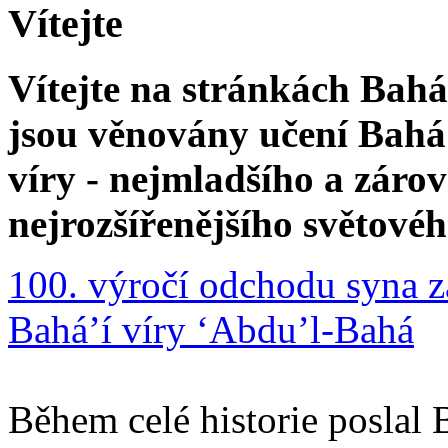
Vítejte
Vítejte na stránkách Bahá'
jsou věnovány učení Bahá'
víry - nejmladšího a zár
nejrozšířenějšího světové
100. výročí odchodu syna z
Bahá’í víry ‘Abdu’l-Bahá
Během celé historie poslal 