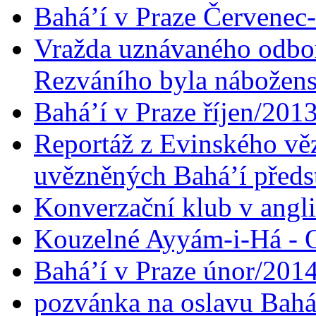
Bahá’í v Praze Červenec
Vražda uznávaného odbor
Rezváního byla nábožen
Bahá’í v Praze říjen/201
Reportáž z Evinského věz
uvězněných Bahá’í předst
Konverzační klub v angl
Kouzelné Ayyám-i-Há - O
Bahá’í v Praze únor/201
pozvánka na oslavu Bahá