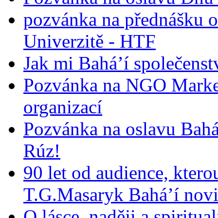
pozvánka na přednášku o
Univerzitě - HTF
Jak mi Bahá’í společenst
Pozvánka na NGO Market
organizací
Pozvánka na oslavu Bah
Rúz!
90 let od audience, ktero
T.G.Masaryk Bahá’í novi
O lásce, naději a spiritua