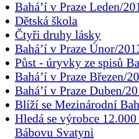
Bahá’í v Praze Leden/20
Dětská škola
Čtyři druhy lásky
Bahá’í v Praze Únor/201
Půst - úryvky ze spisů B
Bahá’í v Praze Březen/2
Bahá’í v Praze Duben/2
Blíží se Mezinárodní Bah
Hledá se výrobce 12.000 
Bábovu Svatyni