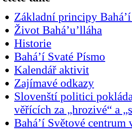
Základní principy Bahá’í
Život Bahá’u’lláha
Historie
Bahá’í Svaté Písmo
Kalendář aktivit
Zajímavé odkazy
Slovenští politici poklád
věřících za „hrozivé“ a „
Bahá’í Světové centrum v