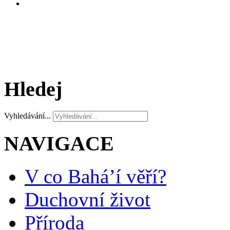
Hledej
Vyhledávání...
NAVIGACE
V co Bahá’í věří?
Duchovní život
Příroda