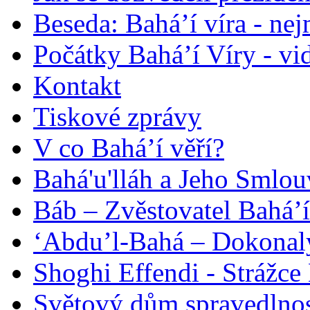
Beseda: Bahá’í víra - ne
Počátky Bahá’í Víry - vi
Kontakt
Tiskové zprávy
V co Bahá’í věří?
Bahá'u'lláh a Jeho Smlou
Báb – Zvěstovatel Bahá’í
‘Abdu’l-Bahá – Dokonalý
Shoghi Effendi - Strážce 
Světový dům spravedlnos