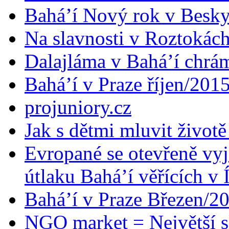
Bahá’í Nový rok v Besk
Na slavnosti v Roztokác
Dalajláma v Bahá’í chrá
Bahá’í v Praze říjen/201
projuniory.cz
Jak s dětmi mluvit životě
Evropané se otevřeně vyj
útlaku Bahá’í věřících v 
Bahá’í v Praze Březen/2
NGO market = Největší s