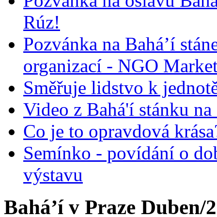
Pozvánka na oslavu Bah
Rúz!
Pozvánka na Bahá’í stán
organizací - NGO Marke
Směřuje lidstvo k jednot
Video z Bahá'í stánku na
Co je to opravdová krása?
Semínko - povídání o do
výstavu
Bahá’í v Praze Duben/