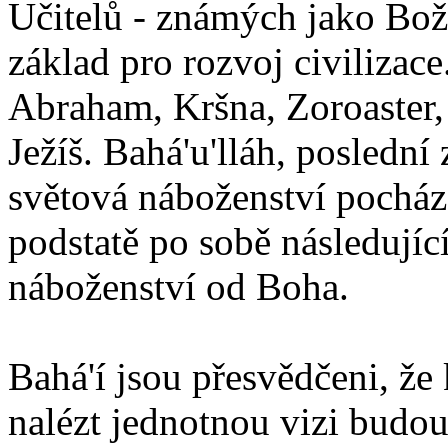
Učitelů - známých jako Boží
základ pro rozvoj civilizace
Abraham, Kršna, Zoroaster
Ježíš. Bahá'u'lláh, poslední 
světová náboženství pocháze
podstatě po sobě následují
náboženství od Boha.
Bahá'í jsou přesvědčeni, že 
nalézt jednotnou vizi budou