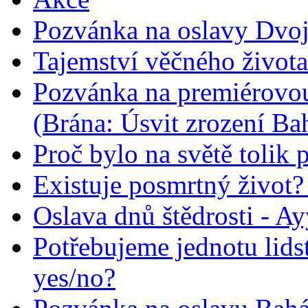
Pozvánka na oslavy Dvoj
Tajemství věčného života
Pozvánka na premiérovou
(Brána: Úsvit zrození Ba
Proč bylo na světě tolik 
Existuje posmrtný život? :
Oslava dnů štědrosti - A
Potřebujeme jednotu lid
yes/no?