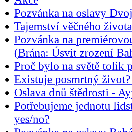
Pozvánka na oslavy Dvoj
Tajemství věčného života
Pozvánka na premiérovou
(Brána: Úsvit zrození Ba
Proč bylo na světě tolik 
Existuje posmrtný život? :
Oslava dnů štědrosti - A
Potřebujeme jednotu lid
yes/no?