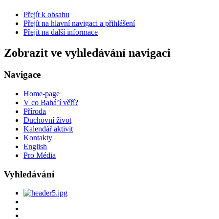
Přejít k obsahu
Přejít na hlavní navigaci a přihlášení
Přejít na další informace
Zobrazit ve vyhledávání navigaci
Navigace
Home-page
V co Bahá’í věří?
Příroda
Duchovní život
Kalendář aktivit
Kontakty
English
Pro Média
Vyhledávání