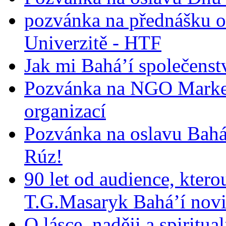
pozvánka na přednášku o
Univerzitě - HTF
Jak mi Bahá’í společenst
Pozvánka na NGO Market
organizací
Pozvánka na oslavu Bah
Rúz!
90 let od audience, ktero
T.G.Masaryk Bahá’í novi
O lásce, naději a spiritua