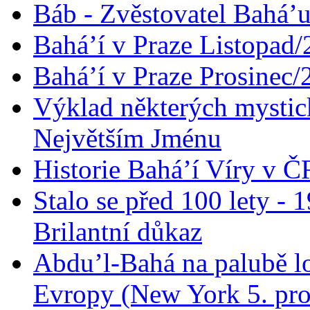
Báb - Zvěstovatel Bahá’u
Bahá’í v Praze Listopad
Bahá’í v Praze Prosinec/
Výklad některých mysti
Největším Jménu
Historie Bahá’í Víry v Č
Stalo se před 100 lety -
Brilantní důkaz
Abdu’l-Bahá na palubě lo
Evropy (New York 5. pro