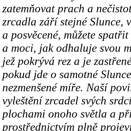
zatemňovat prach a nečistot
zrcadla září stejné Slunce, v
a posvěcené, můžete spatřit 
a moci, jak odhaluje svou m
jež pokrývá rez a je zastře
pokud jde o samotné Slunce, 
nezmenšené míře. Naší povin
vyleštění zrcadel svých srd
plochami onoho světla a pří
prostřednictvím plně projev