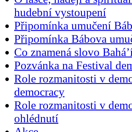
hudební vystoupení
Připomínka umučení Bába
Připomínka Bábova umuče
Co znamená slovo Bahá’í 
Pozvánka na Festival de
Role rozmanitosti v demok
democracy
Role rozmanitosti v demo
ohlédnutí
Akce