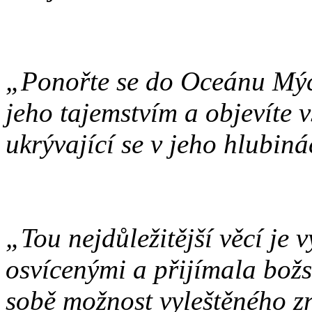
„Ponořte se do Oceánu Mých
jeho tajemstvím a objevíte 
ukrývající se v jeho hlubin
„Tou nejdůležitější věcí je v
osvícenými a přijímala božs
sobě možnost vyleštěného z