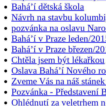
Bahá’í dětská škola
Návrh na stavbu kolumbi
pozvánka na oslavu Naroz
Bahá’í v Praze leden/201
Bahá’í v Praze březen/2
Chtěla jsem být lékařkou
Oslava Bahá’í Nového r
Zveme Vás na náš stáne
Pozvánka - Představení B
Ohlédnutí za veletrhem n