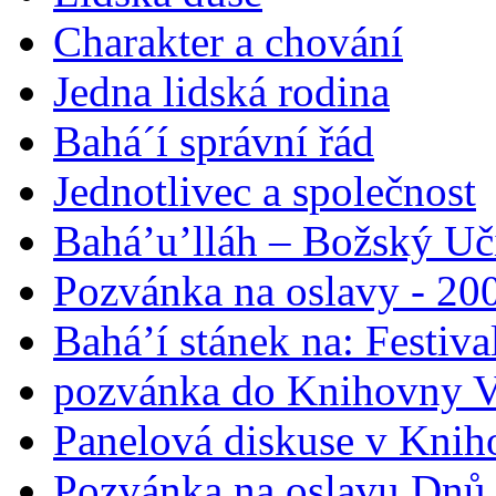
Charakter a chování
Jedna lidská rodina
Bahá´í správní řád
Jednotlivec a společnost
Bahá’u’lláh – Božský Uči
Pozvánka na oslavy - 200
Bahá’í stánek na: Festiv
pozvánka do Knihovny V
Panelová diskuse v Knih
Pozvánka na oslavu Dnů 