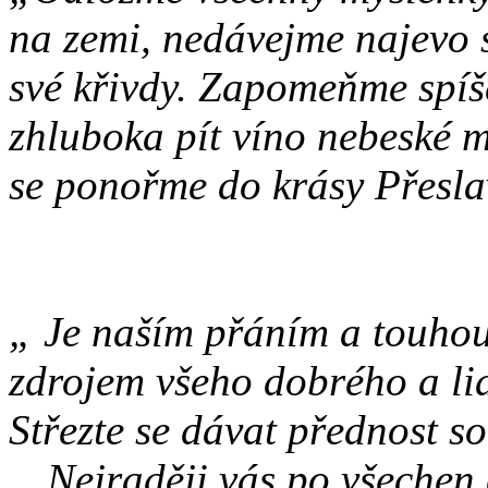
na zemi, nedávejme najevo s
své křivdy. Zapomeňme spíš
zhluboka pít víno nebeské m
se ponořme do krásy Přesl
„ Je naším přáním a touhou,
zdrojem všeho dobrého a lid
Střezte se dávat přednost s
…Nejraději vás po všechen č