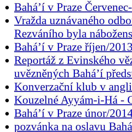
Bahá’í v Praze Červenec
Vražda uznávaného odbor
Rezváního byla nábožen
Bahá’í v Praze říjen/201
Reportáž z Evinského věz
uvězněných Bahá’í předst
Konverzační klub v angl
Kouzelné Ayyám-i-Há - O
Bahá’í v Praze únor/201
pozvánka na oslavu Bahá