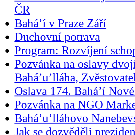
ČR
Bahá’í v Praze Září
Duchovní potrava
Program: Rozvíjení schop
Pozvánka na oslavy dvoj
Bahá’u’lláha, Zvěstovatel
Oslava 174. Bahá’í Nové
Pozvánka na NGO Marke
Bahá’u’lláhovo Nanebev
Jak se dozvěděli prezide