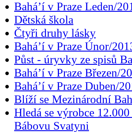
Bahá’í v Praze Leden/20
Dětská škola
Čtyři druhy lásky
Bahá’í v Praze Únor/201
Půst - úryvky ze spisů B
Bahá’í v Praze Březen/2
Bahá’í v Praze Duben/2
Blíží se Mezinárodní Bah
Hledá se výrobce 12.000 
Bábovu Svatyni