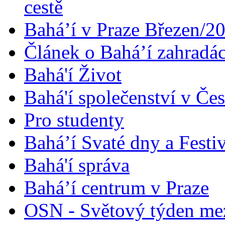
cestě
Bahá’í v Praze Březen/2
Článek o Bahá’í zahradá
Bahá'í Život
Bahá'í společenství v Če
Pro studenty
Bahá’í Svaté dny a Festi
Bahá'í správa
Bahá’í centrum v Praze
OSN - Světový týden me