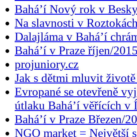
Bahá’í Nový rok v Besk
Na slavnosti v Roztokác
Dalajláma v Bahá’í chrá
Bahá’í v Praze říjen/201
projuniory.cz
Jak s dětmi mluvit životě
Evropané se otevřeně vyj
útlaku Bahá’í věřících v 
Bahá’í v Praze Březen/2
NGO market = Největší s