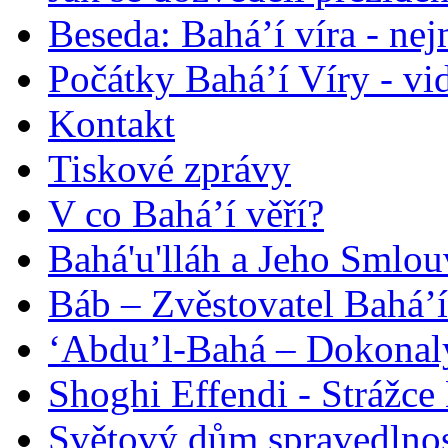
Beseda: Bahá’í víra - ne
Počátky Bahá’í Víry - vi
Kontakt
Tiskové zprávy
V co Bahá’í věří?
Bahá'u'lláh a Jeho Smlou
Báb – Zvěstovatel Bahá’í
‘Abdu’l-Bahá – Dokonalý
Shoghi Effendi - Strážce 
Světový dům spravedlnos