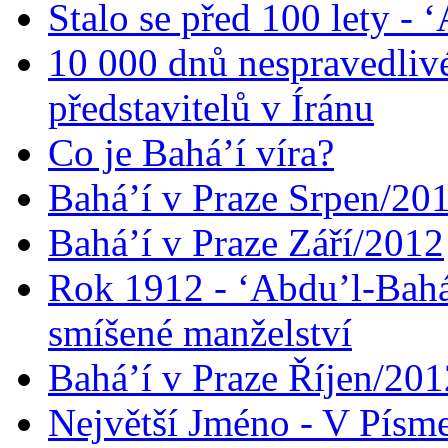
Stalo se před 100 lety -
10 000 dnů nespravedliv
představitelů v Íránu
Co je Bahá’í víra?
Bahá’í v Praze Srpen/20
Bahá’í v Praze Září/2012
Rok 1912 - ‘Abdu’l-Bahá
smíšené manželství
Bahá’í v Praze Říjen/201
Největší Jméno - V Písm