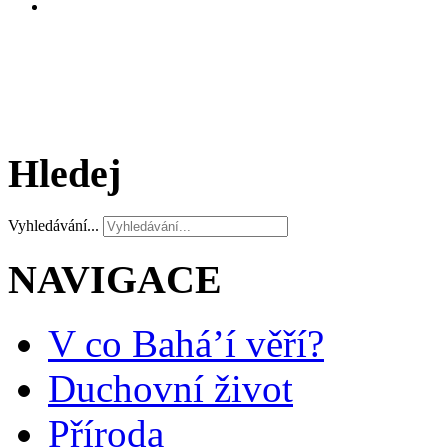
Hledej
Vyhledávání...
NAVIGACE
V co Bahá’í věří?
Duchovní život
Příroda