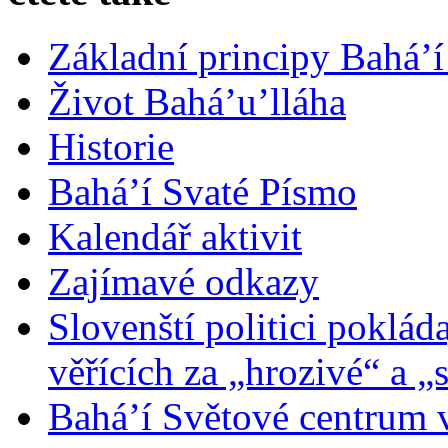
Základní principy Bahá’í
Život Bahá’u’lláha
Historie
Bahá’í Svaté Písmo
Kalendář aktivit
Zajímavé odkazy
Slovenští politici poklád
věřících za „hrozivé“ a „
Bahá’í Světové centrum v