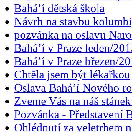
Bahá’í dětská škola
Návrh na stavbu kolumbi
pozvánka na oslavu Naroz
Bahá’í v Praze leden/201
Bahá’í v Praze březen/2
Chtěla jsem být lékařkou
Oslava Bahá’í Nového r
Zveme Vás na náš stáne
Pozvánka - Představení B
Ohlédnutí za veletrhem n