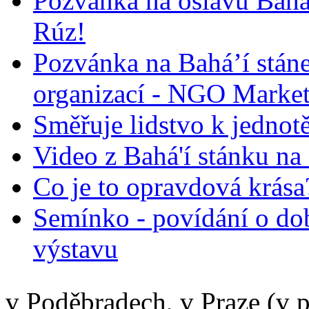
Pozvánka na oslavu Bah
Rúz!
Pozvánka na Bahá’í stán
organizací - NGO Marke
Směřuje lidstvo k jednot
Video z Bahá'í stánku na
Co je to opravdová krása?
Semínko - povídání o do
výstavu
v Poděbradech, v Praze (v 