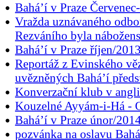
Bahá’í v Praze Červenec
Vražda uznávaného odbor
Rezváního byla nábožen
Bahá’í v Praze říjen/201
Reportáž z Evinského věz
uvězněných Bahá’í předst
Konverzační klub v angl
Kouzelné Ayyám-i-Há - O
Bahá’í v Praze únor/201
pozvánka na oslavu Bahá