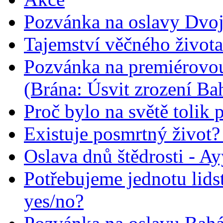
Pozvánka na oslavy Dvoj
Tajemství věčného života
Pozvánka na premiérovou
(Brána: Úsvit zrození Ba
Proč bylo na světě tolik 
Existuje posmrtný život? :
Oslava dnů štědrosti - A
Potřebujeme jednotu lid
yes/no?