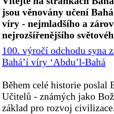
Vítejte na stránkách Bahá'
jsou věnovány učení Bahá'
víry - nejmladšího a zár
nejrozšířenějšího světové
100. výročí odchodu syna z
Bahá’í víry ‘Abdu’l-Bahá
Během celé historie poslal 
Učitelů - známých jako Boží
základ pro rozvoj civilizace