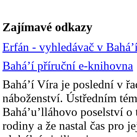
Zajímavé odkazy
Erfán - vyhledávač v Bahá’
Bahá’í příruční e-knihovna
Bahá’í Víra je poslední v ř
náboženství. Ústředním tém
Bahá’u’lláhovo poselství o 
rodiny a že nastal čas pro j