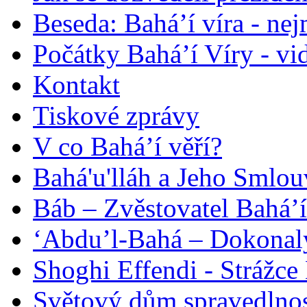
Beseda: Bahá’í víra - ne
Počátky Bahá’í Víry - vi
Kontakt
Tiskové zprávy
V co Bahá’í věří?
Bahá'u'lláh a Jeho Smlou
Báb – Zvěstovatel Bahá’í
‘Abdu’l-Bahá – Dokonalý
Shoghi Effendi - Strážce 
Světový dům spravedlnos