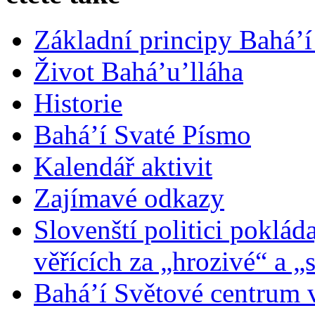
Základní principy Bahá’í
Život Bahá’u’lláha
Historie
Bahá’í Svaté Písmo
Kalendář aktivit
Zajímavé odkazy
Slovenští politici poklád
věřících za „hrozivé“ a „
Bahá’í Světové centrum v