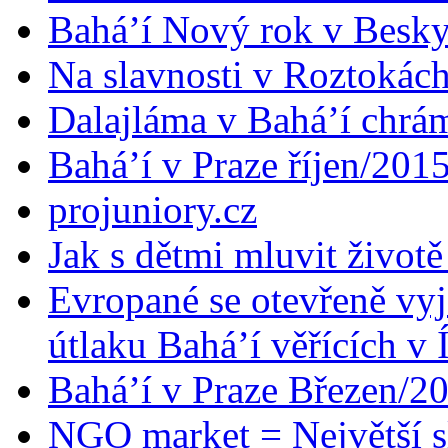
Bahá’í Nový rok v Besk
Na slavnosti v Roztokác
Dalajláma v Bahá’í chrá
Bahá’í v Praze říjen/201
projuniory.cz
Jak s dětmi mluvit životě
Evropané se otevřeně vyj
útlaku Bahá’í věřících v 
Bahá’í v Praze Březen/2
NGO market = Největší s