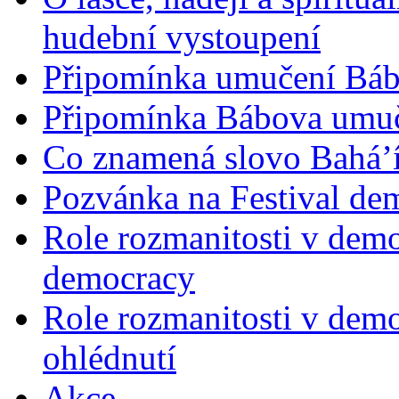
hudební vystoupení
Připomínka umučení Bába
Připomínka Bábova umuče
Co znamená slovo Bahá’í 
Pozvánka na Festival de
Role rozmanitosti v demok
democracy
Role rozmanitosti v demo
ohlédnutí
Akce