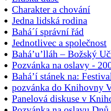
Charakter a chování
Jedna lidská rodina
Bahá´í správní řád
Jednotlivec a společnost
Bahá’u’lláh – Božský Uči
Pozvánka na oslavy - 200
Bahá’í stánek na: Festiv
pozvánka do Knihovny V
Panelová diskuse v Knih
Pozvánka na oslavu Dnů 