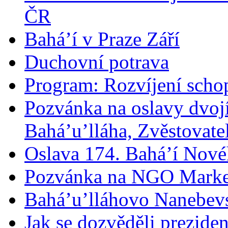
ČR
Bahá’í v Praze Září
Duchovní potrava
Program: Rozvíjení schop
Pozvánka na oslavy dvoj
Bahá’u’lláha, Zvěstovatel
Oslava 174. Bahá’í Nové
Pozvánka na NGO Marke
Bahá’u’lláhovo Nanebev
Jak se dozvěděli prezide