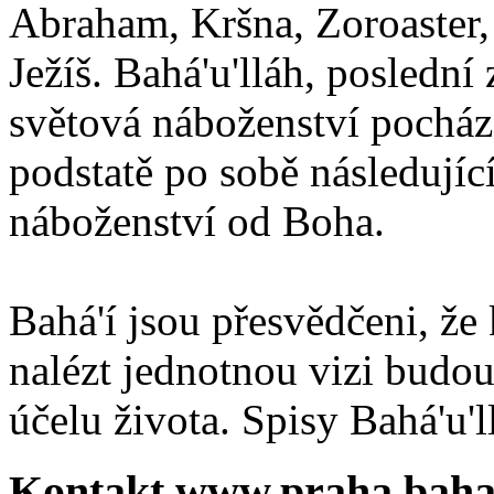
Abraham, Kršna, Zoroaster
Ježíš. Bahá'u'lláh, poslední 
světová náboženství pocháze
podstatě po sobě následují
náboženství od Boha.
Bahá'í jsou přesvědčeni, že 
nalézt jednotnou vizi budou
účelu života. Spisy Bahá'u'll
Kontakt www.praha.baha