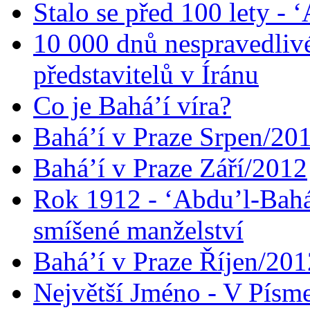
Stalo se před 100 lety -
10 000 dnů nespravedliv
představitelů v Íránu
Co je Bahá’í víra?
Bahá’í v Praze Srpen/20
Bahá’í v Praze Září/2012
Rok 1912 - ‘Abdu’l-Bahá
smíšené manželství
Bahá’í v Praze Říjen/201
Největší Jméno - V Písm