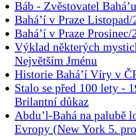
Báb - Zvěstovatel Bahá’u
Bahá’í v Praze Listopad
Bahá’í v Praze Prosinec/
Výklad některých mysti
Největším Jménu
Historie Bahá’í Víry v Č
Stalo se před 100 lety -
Brilantní důkaz
Abdu’l-Bahá na palubě lo
Evropy (New York 5. pro