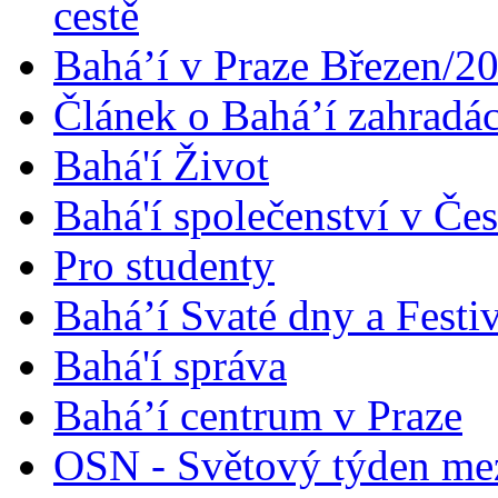
cestě
Bahá’í v Praze Březen/2
Článek o Bahá’í zahradá
Bahá'í Život
Bahá'í společenství v Če
Pro studenty
Bahá’í Svaté dny a Festi
Bahá'í správa
Bahá’í centrum v Praze
OSN - Světový týden me