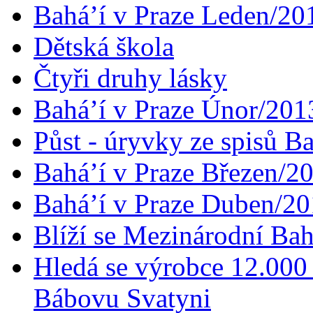
Bahá’í v Praze Leden/20
Dětská škola
Čtyři druhy lásky
Bahá’í v Praze Únor/201
Půst - úryvky ze spisů B
Bahá’í v Praze Březen/2
Bahá’í v Praze Duben/2
Blíží se Mezinárodní Bah
Hledá se výrobce 12.000 
Bábovu Svatyni