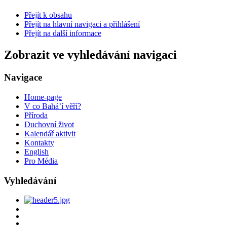
Přejít k obsahu
Přejít na hlavní navigaci a přihlášení
Přejít na další informace
Zobrazit ve vyhledávání navigaci
Navigace
Home-page
V co Bahá’í věří?
Příroda
Duchovní život
Kalendář aktivit
Kontakty
English
Pro Média
Vyhledávání