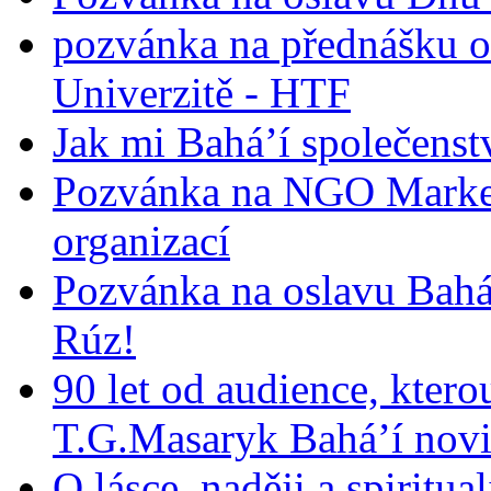
pozvánka na přednášku o
Univerzitě - HTF
Jak mi Bahá’í společenst
Pozvánka na NGO Market
organizací
Pozvánka na oslavu Bah
Rúz!
90 let od audience, ktero
T.G.Masaryk Bahá’í novi
O lásce, naději a spiritua