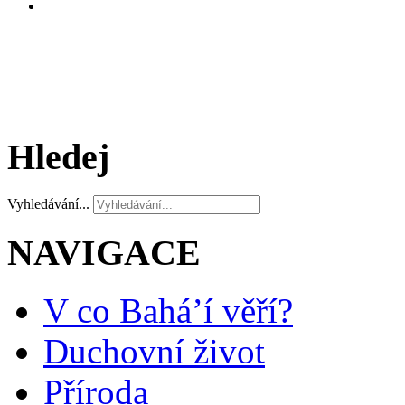
Hledej
Vyhledávání...
NAVIGACE
V co Bahá’í věří?
Duchovní život
Příroda