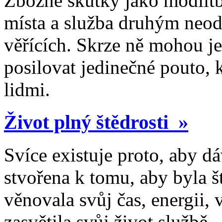
Zbožné skutky jako modlitba
místa a služba druhým neodm
věřících. Skrze ně mohou je
posilovat jedinečné pouto, 
lidmi.
Život plný štědrosti »
Svíce existuje proto, aby dá
stvořena k tomu, aby byla 
věnovala svůj čas, energii,
zasvětila svůj život službě.