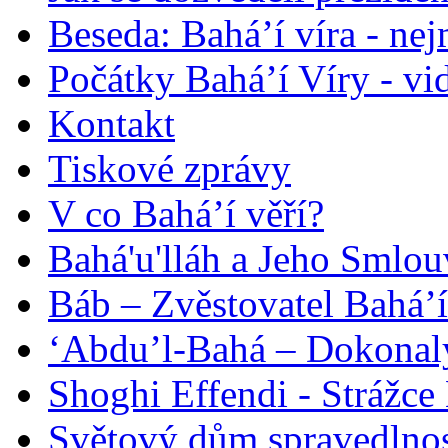
Beseda: Bahá’í víra - ne
Počátky Bahá’í Víry - vi
Kontakt
Tiskové zprávy
V co Bahá’í věří?
Bahá'u'lláh a Jeho Smlou
Báb – Zvěstovatel Bahá’í
‘Abdu’l-Bahá – Dokonalý
Shoghi Effendi - Strážce 
Světový dům spravedlnos