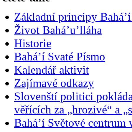
Základní principy Bahá’í
Život Bahá’u’lláha
Historie
Bahá’í Svaté Písmo
Kalendář aktivit
Zajímavé odkazy
Slovenští politici poklád
věřících za „hrozivé“ a „
Bahá’í Světové centrum v