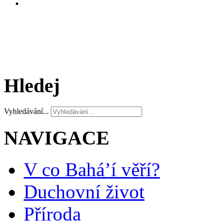
Hledej
Vyhledávání...
NAVIGACE
V co Bahá’í věří?
Duchovní život
Příroda