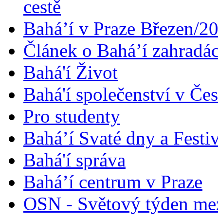
cestě
Bahá’í v Praze Březen/2
Článek o Bahá’í zahradá
Bahá'í Život
Bahá'í společenství v Če
Pro studenty
Bahá’í Svaté dny a Festi
Bahá'í správa
Bahá’í centrum v Praze
OSN - Světový týden me