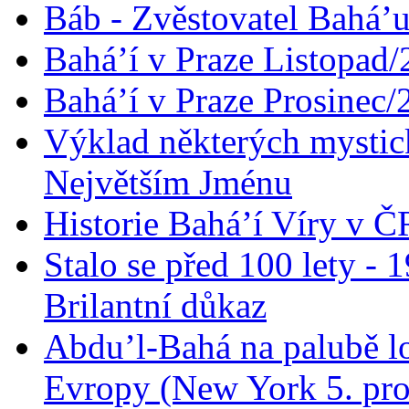
Báb - Zvěstovatel Bahá’u
Bahá’í v Praze Listopad
Bahá’í v Praze Prosinec/
Výklad některých mysti
Největším Jménu
Historie Bahá’í Víry v Č
Stalo se před 100 lety -
Brilantní důkaz
Abdu’l-Bahá na palubě lo
Evropy (New York 5. pro