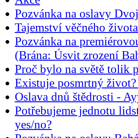
Pozvánka na oslavy Dvoj
Tajemství věčného života
Pozvánka na premiérovou
(Brána: Úsvit zrození Ba
Proč bylo na světě tolik 
Existuje posmrtný život? :
Oslava dnů štědrosti - A
Potřebujeme jednotu lid
yes/no?