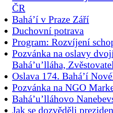
ČR
Bahá’í v Praze Září
Duchovní potrava
Program: Rozvíjení schop
Pozvánka na oslavy dvoj
Bahá’u’lláha, Zvěstovatel
Oslava 174. Bahá’í Nové
Pozvánka na NGO Marke
Bahá’u’lláhovo Nanebev
Jak se dozvěděli prezide