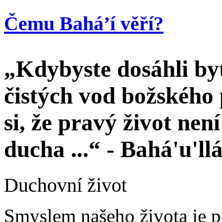
Čemu Bahá’í věří?
„Kdybyste dosáhli by
čistých vod božského 
si, že pravý život nen
ducha ...“ - Bahá'u'll
Duchovní život
Smyslem našeho života je p