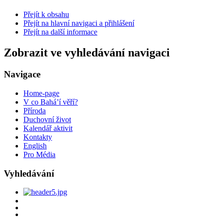
Přejít k obsahu
Přejít na hlavní navigaci a přihlášení
Přejít na další informace
Zobrazit ve vyhledávání navigaci
Navigace
Home-page
V co Bahá’í věří?
Příroda
Duchovní život
Kalendář aktivit
Kontakty
English
Pro Média
Vyhledávání