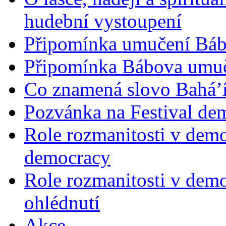
hudební vystoupení
Připomínka umučení Bába
Připomínka Bábova umuče
Co znamená slovo Bahá’í 
Pozvánka na Festival de
Role rozmanitosti v demok
democracy
Role rozmanitosti v demo
ohlédnutí
Akce