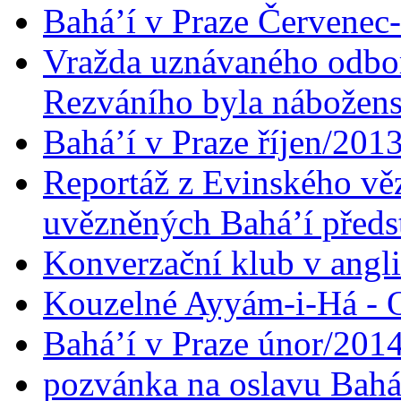
Bahá’í v Praze Červenec
Vražda uznávaného odbor
Rezváního byla nábožen
Bahá’í v Praze říjen/201
Reportáž z Evinského věz
uvězněných Bahá’í předst
Konverzační klub v angl
Kouzelné Ayyám-i-Há - O
Bahá’í v Praze únor/201
pozvánka na oslavu Bahá