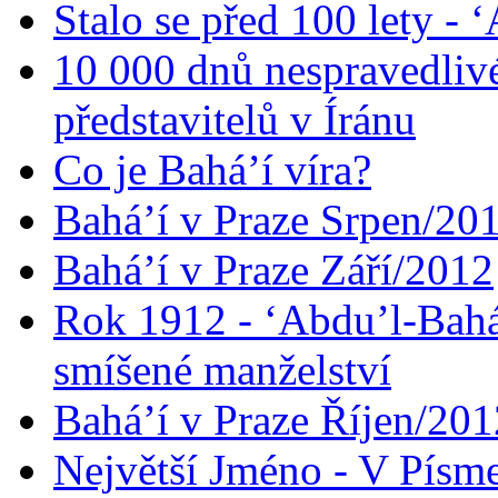
Stalo se před 100 lety -
10 000 dnů nespravedliv
představitelů v Íránu
Co je Bahá’í víra?
Bahá’í v Praze Srpen/20
Bahá’í v Praze Září/2012
Rok 1912 - ‘Abdu’l-Bahá
smíšené manželství
Bahá’í v Praze Říjen/201
Největší Jméno - V Písm