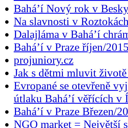
Bahá’í Nový rok v Besk
Na slavnosti v Roztokác
Dalajláma v Bahá’í chrá
Bahá’í v Praze říjen/201
projuniory.cz
Jak s dětmi mluvit životě
Evropané se otevřeně vyj
útlaku Bahá’í věřících v 
Bahá’í v Praze Březen/2
NGO market = Největší s