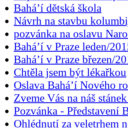
Bahá’í dětská škola
Návrh na stavbu kolumbi
pozvánka na oslavu Naroz
Bahá’í v Praze leden/201
Bahá’í v Praze březen/2
Chtěla jsem být lékařkou
Oslava Bahá’í Nového r
Zveme Vás na náš stáne
Pozvánka - Představení B
Ohlédnutí za veletrhem n