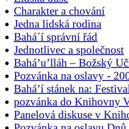
Charakter a chování
Jedna lidská rodina
Bahá´í správní řád
Jednotlivec a společnost
Bahá’u’lláh – Božský Uči
Pozvánka na oslavy - 200
Bahá’í stánek na: Festiv
pozvánka do Knihovny V
Panelová diskuse v Knih
Pozvánka na oslavu Dnů 