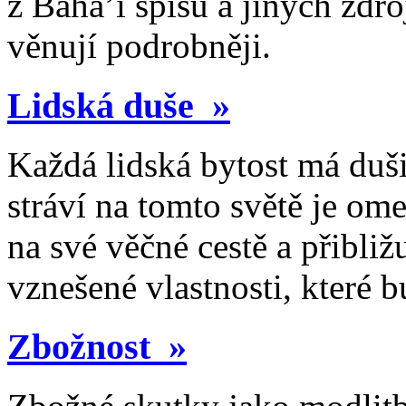
z Bahá’í spisů a jiných zdr
věnují podrobněji.
Lidská duše »
Každá lidská bytost má duši,
stráví na tomto světě je om
na své věčné cestě a přibliž
vznešené vlastnosti, které b
Zbožnost »