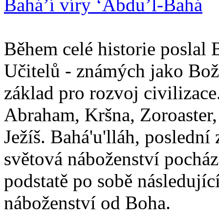
Bahá’í víry ‘Abdu’l-Bahá
Během celé historie poslal 
Učitelů - známých jako Boží
základ pro rozvoj civilizace
Abraham, Kršna, Zoroaster
Ježíš. Bahá'u'lláh, poslední 
světová náboženství pocháze
podstatě po sobě následují
náboženství od Boha.