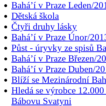
Bahá’í v Praze Leden/20
Dětská škola
Čtyři druhy lásky
Bahá’í v Praze Únor/201
Půst - úryvky ze spisů B
Bahá’í v Praze Březen/2
Bahá’í v Praze Duben/2
Blíží se Mezinárodní Bah
Hledá se výrobce 12.000 
Bábovu Svatyni