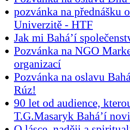
pozvánka na přednášku o
Univerzitě - HTF
Jak mi Bahá’í společenst
Pozvánka na NGO Market
organizací
Pozvánka na oslavu Bah
Rúz!
90 let od audience, ktero
T.G.Masaryk Bahá’í novi
O lásce, naději a spiritua