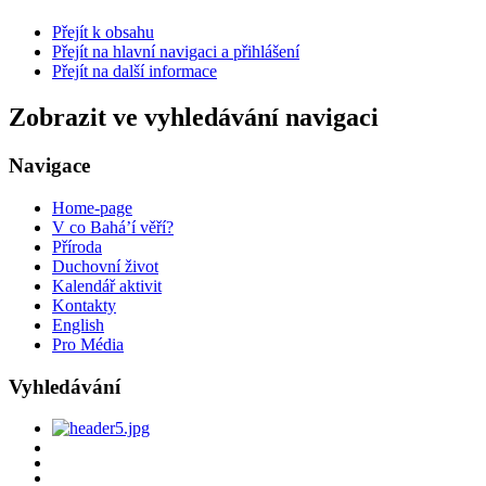
Přejít k obsahu
Přejít na hlavní navigaci a přihlášení
Přejít na další informace
Zobrazit ve vyhledávání navigaci
Navigace
Home-page
V co Bahá’í věří?
Příroda
Duchovní život
Kalendář aktivit
Kontakty
English
Pro Média
Vyhledávání