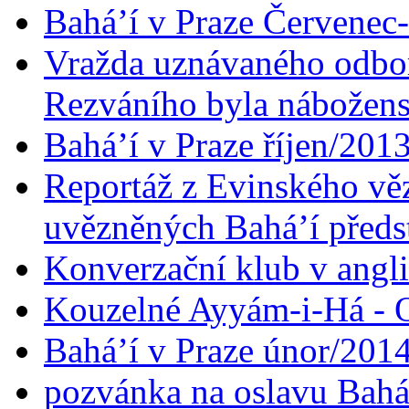
Bahá’í v Praze Červenec
Vražda uznávaného odbor
Rezváního byla nábožen
Bahá’í v Praze říjen/201
Reportáž z Evinského věz
uvězněných Bahá’í předst
Konverzační klub v angl
Kouzelné Ayyám-i-Há - O
Bahá’í v Praze únor/201
pozvánka na oslavu Bahá