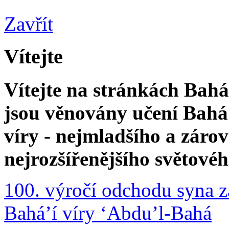
Zavřít
Vítejte
Vítejte na stránkách Bahá'
jsou věnovány učení Bahá'
víry - nejmladšího a zár
nejrozšířenějšího světové
100. výročí odchodu syna z
Bahá’í víry ‘Abdu’l-Bahá