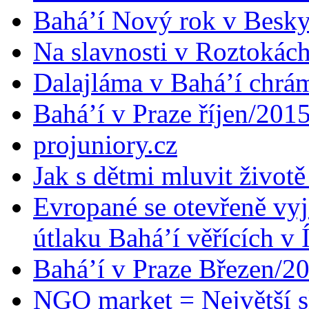
Bahá’í Nový rok v Besk
Na slavnosti v Roztokác
Dalajláma v Bahá’í chrá
Bahá’í v Praze říjen/201
projuniory.cz
Jak s dětmi mluvit životě
Evropané se otevřeně vyj
útlaku Bahá’í věřících v 
Bahá’í v Praze Březen/2
NGO market = Největší s