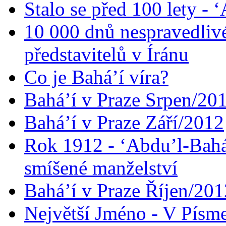
Stalo se před 100 lety -
10 000 dnů nespravedliv
představitelů v Íránu
Co je Bahá’í víra?
Bahá’í v Praze Srpen/20
Bahá’í v Praze Září/2012
Rok 1912 - ‘Abdu’l-Bahá
smíšené manželství
Bahá’í v Praze Říjen/201
Největší Jméno - V Písm