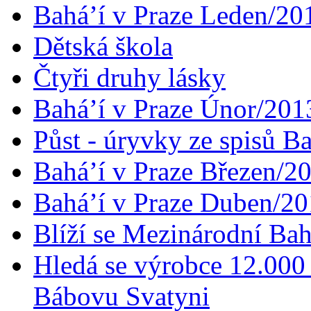
Bahá’í v Praze Leden/20
Dětská škola
Čtyři druhy lásky
Bahá’í v Praze Únor/201
Půst - úryvky ze spisů B
Bahá’í v Praze Březen/2
Bahá’í v Praze Duben/2
Blíží se Mezinárodní Bah
Hledá se výrobce 12.000 
Bábovu Svatyni