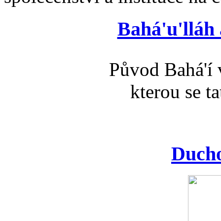
Bahá'u'lláh
Původ Bahá'í v
kterou se t
Ducho