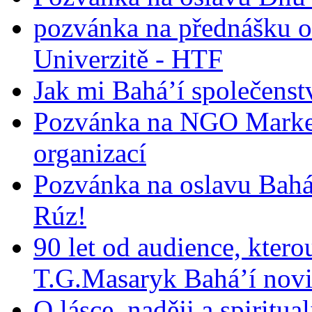
pozvánka na přednášku o
Univerzitě - HTF
Jak mi Bahá’í společenst
Pozvánka na NGO Market
organizací
Pozvánka na oslavu Bah
Rúz!
90 let od audience, ktero
T.G.Masaryk Bahá’í novi
O lásce, naději a spiritua