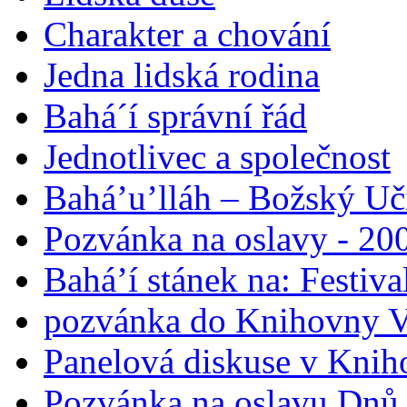
Charakter a chování
Jedna lidská rodina
Bahá´í správní řád
Jednotlivec a společnost
Bahá’u’lláh – Božský Uči
Pozvánka na oslavy - 200
Bahá’í stánek na: Festiv
pozvánka do Knihovny V
Panelová diskuse v Knih
Pozvánka na oslavu Dnů 