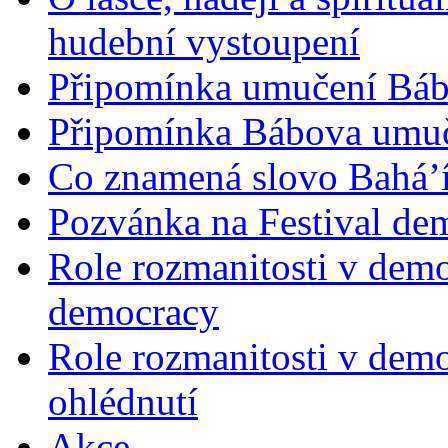
hudební vystoupení
Připomínka umučení Bába
Připomínka Bábova umuče
Co znamená slovo Bahá’í 
Pozvánka na Festival de
Role rozmanitosti v demok
democracy
Role rozmanitosti v demo
ohlédnutí
Akce