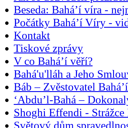
Beseda: Bahá’í víra - ne
Počátky Bahá’í Víry - vi
Kontakt
Tiskové zprávy
V co Bahá’í věří?
Bahá'u'lláh a Jeho Smlou
Báb – Zvěstovatel Bahá’í
‘Abdu’l-Bahá – Dokonalý
Shoghi Effendi - Strážce 
Světový dům spravedlnos