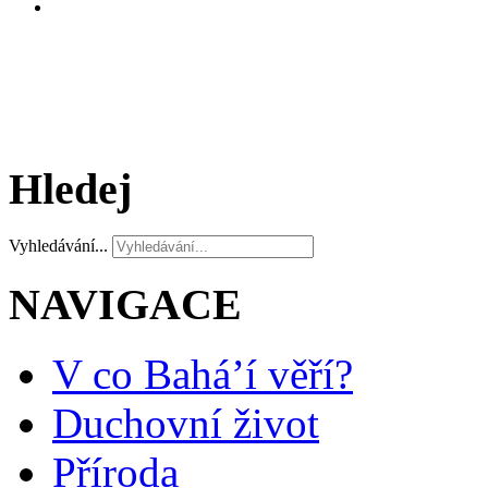
Hledej
Vyhledávání...
NAVIGACE
V co Bahá’í věří?
Duchovní život
Příroda