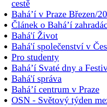
cestě
Bahá’í v Praze Březen/2
Článek o Bahá’í zahradá
Bahá'í Život
Bahá'í společenství v Če
Pro studenty
Bahá’í Svaté dny a Festi
Bahá'í správa
Bahá’í centrum v Praze
OSN - Světový týden me