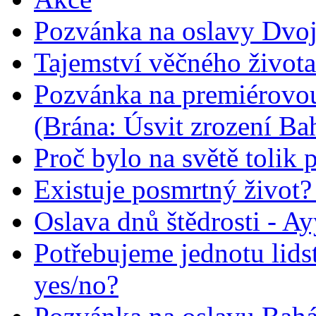
Pozvánka na oslavy Dvoj
Tajemství věčného života
Pozvánka na premiérovou
(Brána: Úsvit zrození Ba
Proč bylo na světě tolik 
Existuje posmrtný život? :
Oslava dnů štědrosti - A
Potřebujeme jednotu lid
yes/no?