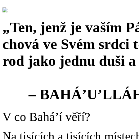
„Ten, jenž je vaším 
chová ve Svém srdci t
rod jako jednu duši a 
– BAHÁ’U’LLÁ
V co Bahá’í věří?
Na tisících a tisících míste