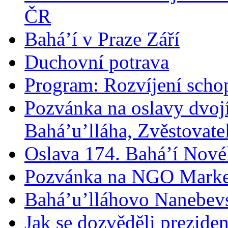
ČR
Bahá’í v Praze Září
Duchovní potrava
Program: Rozvíjení schop
Pozvánka na oslavy dvoj
Bahá’u’lláha, Zvěstovatel
Oslava 174. Bahá’í Nové
Pozvánka na NGO Marke
Bahá’u’lláhovo Nanebev
Jak se dozvěděli prezide