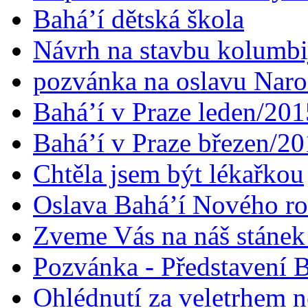
Bahá’í dětská škola
Návrh na stavbu kolumbi
pozvánka na oslavu Naroz
Bahá’í v Praze leden/201
Bahá’í v Praze březen/2
Chtěla jsem být lékařkou
Oslava Bahá’í Nového r
Zveme Vás na náš stáne
Pozvánka - Představení B
Ohlédnutí za veletrhem n