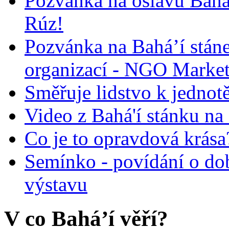
Pozvánka na oslavu Bah
Rúz!
Pozvánka na Bahá’í stán
organizací - NGO Marke
Směřuje lidstvo k jednot
Video z Bahá'í stánku na
Co je to opravdová krása?
Semínko - povídání o do
výstavu
V co Bahá’í věří?