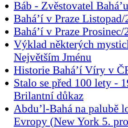
Báb - Zvěstovatel Bahá’u
Bahá’í v Praze Listopad
Bahá’í v Praze Prosinec/
Výklad některých mysti
Největším Jménu
Historie Bahá’í Víry v Č
Stalo se před 100 lety -
Brilantní důkaz
Abdu’l-Bahá na palubě lo
Evropy (New York 5. pro