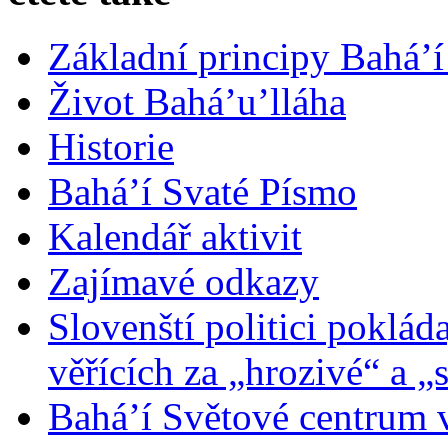
Základní principy Bahá’í
Život Bahá’u’lláha
Historie
Bahá’í Svaté Písmo
Kalendář aktivit
Zajímavé odkazy
Slovenští politici poklád
věřících za „hrozivé“ a „
Bahá’í Světové centrum v