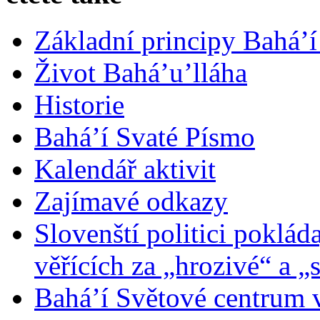
Základní principy Bahá’í
Život Bahá’u’lláha
Historie
Bahá’í Svaté Písmo
Kalendář aktivit
Zajímavé odkazy
Slovenští politici poklád
věřících za „hrozivé“ a „
Bahá’í Světové centrum v