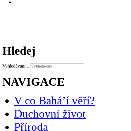
Hledej
Vyhledávání...
NAVIGACE
V co Bahá’í věří?
Duchovní život
Příroda