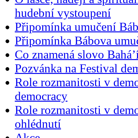
hudební vystoupení
Připomínka umučení Bába
Připomínka Bábova umuče
Co znamená slovo Bahá’í 
Pozvánka na Festival de
Role rozmanitosti v demok
democracy
Role rozmanitosti v demo
ohlédnutí
Akce