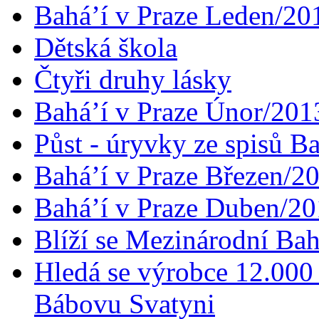
Bahá’í v Praze Leden/20
Dětská škola
Čtyři druhy lásky
Bahá’í v Praze Únor/201
Půst - úryvky ze spisů B
Bahá’í v Praze Březen/2
Bahá’í v Praze Duben/2
Blíží se Mezinárodní Bah
Hledá se výrobce 12.000 
Bábovu Svatyni