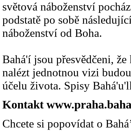
světová náboženství pocháze
podstatě po sobě následují
náboženství od Boha.
Bahá'í jsou přesvědčeni, že 
nalézt jednotnou vizi budou
účelu života. Spisy Bahá'u'll
Kontakt www.praha.baha
Chcete si popovídat o Bahá’