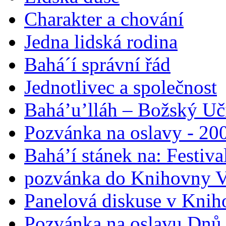
Charakter a chování
Jedna lidská rodina
Bahá´í správní řád
Jednotlivec a společnost
Bahá’u’lláh – Božský Uči
Pozvánka na oslavy - 200
Bahá’í stánek na: Festiv
pozvánka do Knihovny V
Panelová diskuse v Knih
Pozvánka na oslavu Dnů 