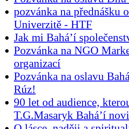
pozvánka na přednášku o
Univerzitě - HTF
Jak mi Bahá’í společenst
Pozvánka na NGO Market
organizací
Pozvánka na oslavu Bah
Rúz!
90 let od audience, ktero
T.G.Masaryk Bahá’í novi
O lásce, naději a spiritua