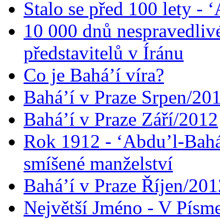
Stalo se před 100 lety -
10 000 dnů nespravedliv
představitelů v Íránu
Co je Bahá’í víra?
Bahá’í v Praze Srpen/20
Bahá’í v Praze Září/2012
Rok 1912 - ‘Abdu’l-Bahá
smíšené manželství
Bahá’í v Praze Říjen/201
Největší Jméno - V Písm