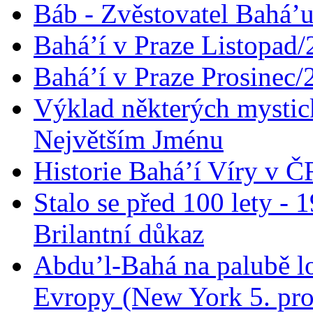
Báb - Zvěstovatel Bahá’u
Bahá’í v Praze Listopad
Bahá’í v Praze Prosinec/
Výklad některých mysti
Největším Jménu
Historie Bahá’í Víry v Č
Stalo se před 100 lety -
Brilantní důkaz
Abdu’l-Bahá na palubě lo
Evropy (New York 5. pro