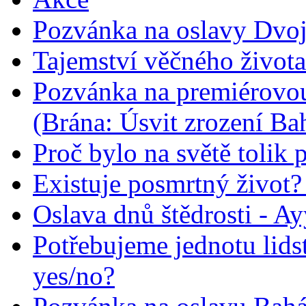
Pozvánka na oslavy Dvoj
Tajemství věčného života
Pozvánka na premiérovou
(Brána: Úsvit zrození Ba
Proč bylo na světě tolik 
Existuje posmrtný život? :
Oslava dnů štědrosti - A
Potřebujeme jednotu lid
yes/no?