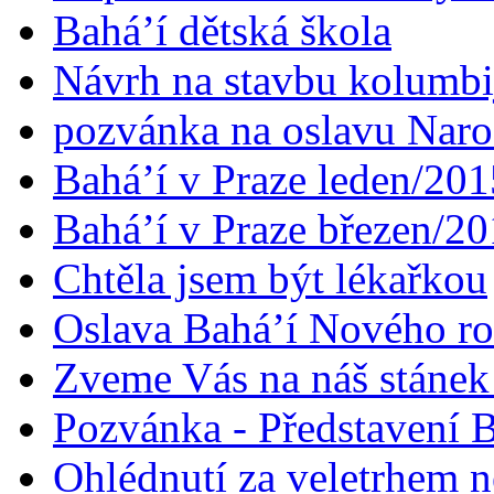
Bahá’í dětská škola
Návrh na stavbu kolumbi
pozvánka na oslavu Naroz
Bahá’í v Praze leden/201
Bahá’í v Praze březen/2
Chtěla jsem být lékařkou
Oslava Bahá’í Nového r
Zveme Vás na náš stáne
Pozvánka - Představení B
Ohlédnutí za veletrhem n