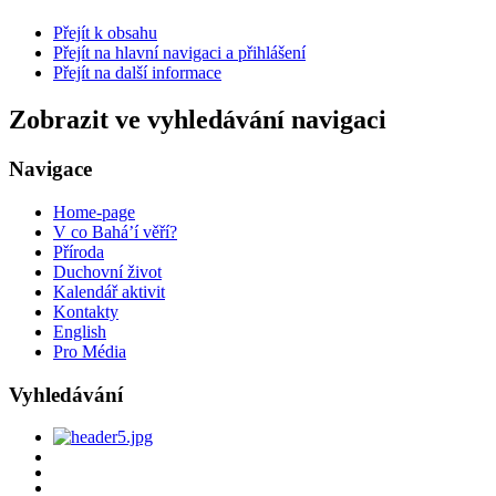
Přejít k obsahu
Přejít na hlavní navigaci a přihlášení
Přejít na další informace
Zobrazit ve vyhledávání navigaci
Navigace
Home-page
V co Bahá’í věří?
Příroda
Duchovní život
Kalendář aktivit
Kontakty
English
Pro Média
Vyhledávání