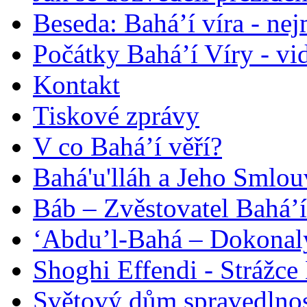
Beseda: Bahá’í víra - ne
Počátky Bahá’í Víry - vi
Kontakt
Tiskové zprávy
V co Bahá’í věří?
Bahá'u'lláh a Jeho Smlou
Báb – Zvěstovatel Bahá’í
‘Abdu’l-Bahá – Dokonalý
Shoghi Effendi - Strážce 
Světový dům spravedlnos