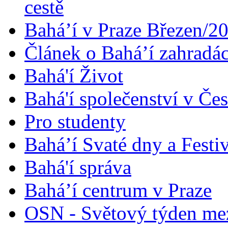
cestě
Bahá’í v Praze Březen/2
Článek o Bahá’í zahradá
Bahá'í Život
Bahá'í společenství v Če
Pro studenty
Bahá’í Svaté dny a Festi
Bahá'í správa
Bahá’í centrum v Praze
OSN - Světový týden me