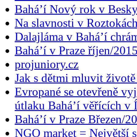
Bahá’í Nový rok v Besk
Na slavnosti v Roztokác
Dalajláma v Bahá’í chrá
Bahá’í v Praze říjen/201
projuniory.cz
Jak s dětmi mluvit životě
Evropané se otevřeně vyj
útlaku Bahá’í věřících v 
Bahá’í v Praze Březen/2
NGO market = Největší s