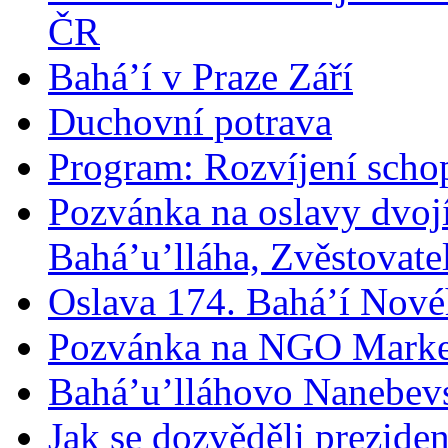
ČR
Bahá’í v Praze Září
Duchovní potrava
Program: Rozvíjení schop
Pozvánka na oslavy dvoj
Bahá’u’lláha, Zvěstovatel
Oslava 174. Bahá’í Nové
Pozvánka na NGO Marke
Bahá’u’lláhovo Nanebev
Jak se dozvěděli prezide