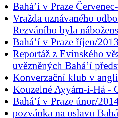
Bahá’í v Praze Červenec
Vražda uznávaného odbor
Rezváního byla nábožen
Bahá’í v Praze říjen/201
Reportáž z Evinského věz
uvězněných Bahá’í předst
Konverzační klub v angl
Kouzelné Ayyám-i-Há - O
Bahá’í v Praze únor/201
pozvánka na oslavu Bahá