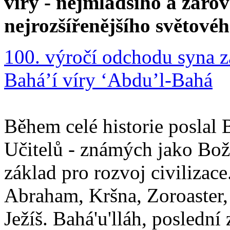
víry - nejmladšího a zár
nejrozšířenějšího světové
100. výročí odchodu syna z
Bahá’í víry ‘Abdu’l-Bahá
Během celé historie poslal 
Učitelů - známých jako Boží
základ pro rozvoj civilizace
Abraham, Kršna, Zoroaster
Ježíš. Bahá'u'lláh, poslední 