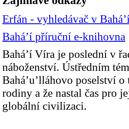
Zajímavé odkazy
Erfán - vyhledávač v Bahá’
Bahá’í příruční e-knihovna
Bahá’í Víra je poslední v ř
náboženství. Ústředním tém
Bahá’u’lláhovo poselství o 
rodiny a že nastal čas pro j
globální civilizaci.