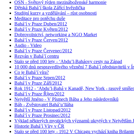
OSN - Světový týden mezináboženské harmonie
Dětská Bahá’í škola Zářící hvězdička
Studijní kurzy a vzdělávání – růst osobnosti
Meditace pro potěchu duše
Bahá’í v Praze Duben/2012
Bahá’í v Praze Květen/2012
Dobrovolnictví, networking a NGO Market
Bahá’í v Praze Červen/2012
Audio - Video
Bahá’í v Praze Červenec/2012
Rezván v Bahá’í centru
Stalo se před 100 lety - ‘Abdu’l-Baháovy cesty na Západ
10 000 dnů nespravedlivého věznění 7 Bahá´í představitelů v Í
Co je Bahá’í víra?
Bahá’í v Praze Srpen/2012
Bahá’í v Praze Září/2012
Rok 1912 - ‘Abdu’l-Bahá v Kanadě, New York - rasově smíšen
Bahá’í v Praze Říjen/2012
Největší Jméno - V Písmech Bába a Jeho následovníků
Báb - Zvěstovatel Bahá’u’lláha
Bahá’í v Praze Listopad/2012
Bahá’í v Praze Prosinec/2012
Výklad některých mystických významů ukrytých v Největším
Historie Bahá’í Víry v ČR
Stalo se před 100 lety - 1912 V Chicagu vychází kniha Brilant