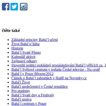
čtěte také
Základní principy Bahá’í učení
Život Bahá’u’lláha
Historie
Bahá’í Svaté Písmo
Kalendář aktivit
Zajímavé odkazy
Slovenští politici pokládají pronásledování Bahá’í věřících za „
Bahá’í Světové centrum v pořadu České televize - Na cestě
Bahá’í v Praze Březen/2012
Článek o Bahá’í zahradách v Haifě na Novinky.cz
Bahá'í Život
Bahá'í společenství v České republice
Pro studenty
Bahá’í Svaté dny a Festivaly
Bahá'í správa
Bahá’í centrum v Praze