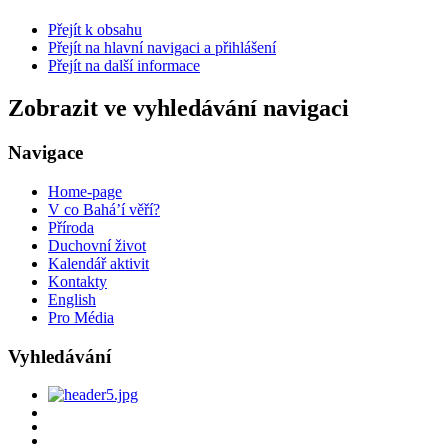
Přejít k obsahu
Přejít na hlavní navigaci a přihlášení
Přejít na další informace
Zobrazit ve vyhledávání navigaci
Navigace
Home-page
V co Bahá’í věří?
Příroda
Duchovní život
Kalendář aktivit
Kontakty
English
Pro Média
Vyhledávání