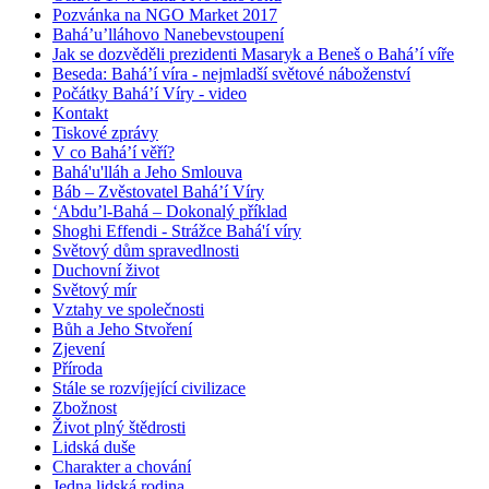
Pozvánka na NGO Market 2017
Bahá’u’lláhovo Nanebevstoupení
Jak se dozvěděli prezidenti Masaryk a Beneš o Bahá’í víře
Beseda: Bahá’í víra - nejmladší světové náboženství
Počátky Bahá’í Víry - video
Kontakt
Tiskové zprávy
V co Bahá’í věří?
Bahá'u'lláh a Jeho Smlouva
Báb – Zvěstovatel Bahá’í Víry
‘Abdu’l-Bahá – Dokonalý příklad
Shoghi Effendi - Strážce Bahá'í víry
Světový dům spravedlnosti
Duchovní život
Světový mír
Vztahy ve společnosti
Bůh a Jeho Stvoření
Zjevení
Příroda
Stále se rozvíjející civilizace
Zbožnost
Život plný štědrosti
Lidská duše
Charakter a chování
Jedna lidská rodina