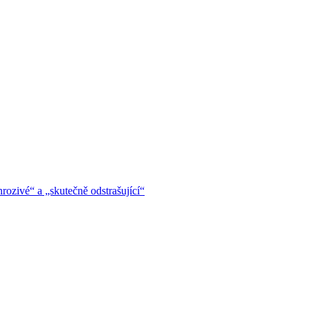
hrozivé“ a „skutečně odstrašující“