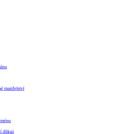
ránu
é manželství
 Jménu
ní důkaz