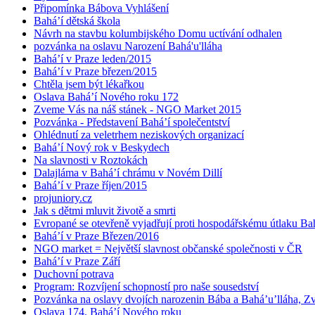
Připomínka Bábova Vyhlášení
Bahá’í dětská škola
Návrh na stavbu kolumbijského Domu uctívání odhalen
pozvánka na oslavu Narození Bahá'u'lláha
Bahá’í v Praze leden/2015
Bahá’í v Praze březen/2015
Chtěla jsem být lékařkou
Oslava Bahá’í Nového roku 172
Zveme Vás na náš stánek - NGO Market 2015
Pozvánka - Představení Bahá’í společentství
Ohlédnutí za veletrhem neziskových organizací
Bahá’í Nový rok v Beskydech
Na slavnosti v Roztokách
Dalajláma v Bahá’í chrámu v Novém Dillí
Bahá’í v Praze říjen/2015
projuniory.cz
Jak s dětmi mluvit životě a smrti
Evropané se otevřeně vyjadřují proti hospodářskému útlaku Bah
Bahá’í v Praze Březen/2016
NGO market = Největší slavnost občanské společnosti v ČR
Bahá’í v Praze Září
Duchovní potrava
Program: Rozvíjení schopností pro naše sousedství
Pozvánka na oslavy dvojích narozenin Bába a Bahá’u’lláha, Zvě
Oslava 174. Bahá’í Nového roku