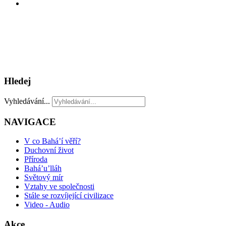
Hledej
Vyhledávání...
NAVIGACE
V co Bahá’í věří?
Duchovní život
Příroda
Bahá’u’lláh
Světový mír
Vztahy ve společnosti
Stále se rozvíjející civilizace
Video - Audio
Akce