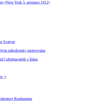
opy (New York 5. prosince 1912)
vu Svatyni
 byla nábožensky motivována
’í představitelů v Íránu
e :)
ezidentovi Rouhanimu