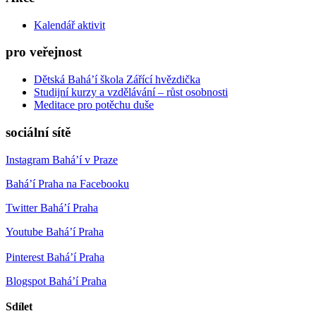
Kalendář aktivit
pro veřejnost
Dětská Bahá’í škola Zářící hvězdička
Studijní kurzy a vzdělávání – růst osobnosti
Meditace pro potěchu duše
sociální sítě
Instagram Bahá’í v Praze
Bahá’í Praha na Facebooku
Twitter Bahá’í Praha
Youtube Bahá’í Praha
Pinterest Bahá’í Praha
Blogspot Bahá’í Praha
Sdílet