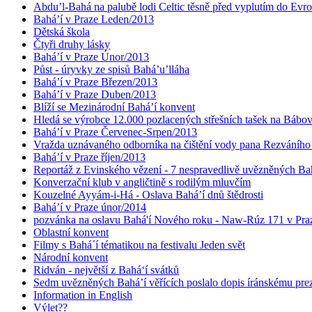
Abdu’l-Bahá na palubě lodi Celtic těsně před vyplutím do Evr
Bahá’í v Praze Leden/2013
Dětská škola
Čtyři druhy lásky
Bahá’í v Praze Únor/2013
Půst - úryvky ze spisů Bahá’u’lláha
Bahá’í v Praze Březen/2013
Bahá’í v Praze Duben/2013
Blíží se Mezinárodní Bahá’í konvent
Hledá se výrobce 12.000 pozlacených střešních tašek na Bábo
Bahá’í v Praze Červenec-Srpen/2013
Vražda uznávaného odborníka na čištění vody pana Rezváního
Bahá’í v Praze říjen/2013
Reportáž z Evinského vězení - 7 nespravedlivě uvězněných Bahá
Konverzační klub v angličtině s rodilým mluvčím
Kouzelné Ayyám-i-Há - Oslava Bahá’í dnů štědrosti
Bahá’í v Praze únor/2014
pozvánka na oslavu Bahá'í Nového roku - Naw-Rúz 171 v Praz
Oblastní konvent
Filmy s Bahá´í tématikou na festivalu Jeden svět
Národní konvent
Ridván - největší z Bahá‘í svátků
Sedm uvězněných Bahá’í věřících poslalo dopis íránskému pr
Information in English
Výlet??