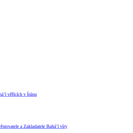
á’í věřících v Íránu
stovatele a Zakladatele Bahá’í víry