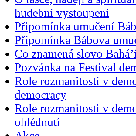
hudební vystoupení
Připomínka umučení Bába
Připomínka Bábova umuče
Co znamená slovo Bahá’í 
Pozvánka na Festival de
Role rozmanitosti v demok
democracy
Role rozmanitosti v demo
ohlédnutí
Akce