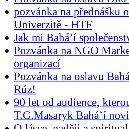
pozvánka na přednášku o
Univerzitě - HTF
Jak mi Bahá’í společenst
Pozvánka na NGO Market
organizací
Pozvánka na oslavu Bah
Rúz!
90 let od audience, ktero
T.G.Masaryk Bahá’í novi
O lásce, naději a spiritua