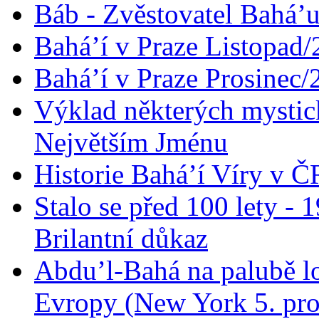
Báb - Zvěstovatel Bahá’u
Bahá’í v Praze Listopad
Bahá’í v Praze Prosinec/
Výklad některých mysti
Největším Jménu
Historie Bahá’í Víry v Č
Stalo se před 100 lety -
Brilantní důkaz
Abdu’l-Bahá na palubě lo
Evropy (New York 5. pro