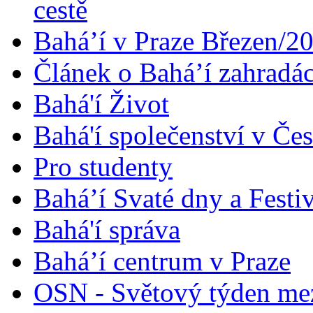
cestě
Bahá’í v Praze Březen/2
Článek o Bahá’í zahradá
Bahá'í Život
Bahá'í společenství v Če
Pro studenty
Bahá’í Svaté dny a Festi
Bahá'í správa
Bahá’í centrum v Praze
OSN - Světový týden me