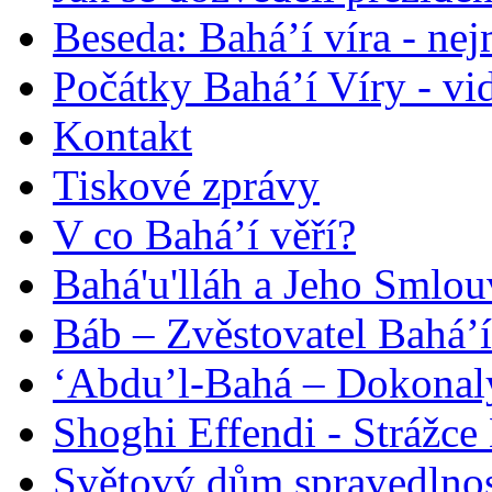
Beseda: Bahá’í víra - ne
Počátky Bahá’í Víry - vi
Kontakt
Tiskové zprávy
V co Bahá’í věří?
Bahá'u'lláh a Jeho Smlou
Báb – Zvěstovatel Bahá’í
‘Abdu’l-Bahá – Dokonalý
Shoghi Effendi - Strážce 
Světový dům spravedlnos