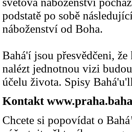
světová náboženství pocháze
podstatě po sobě následují
náboženství od Boha.
Bahá'í jsou přesvědčeni, že 
nalézt jednotnou vizi budou
účelu života. Spisy Bahá'u'll
Kontakt www.praha.baha
Chcete si popovídat o Bahá’