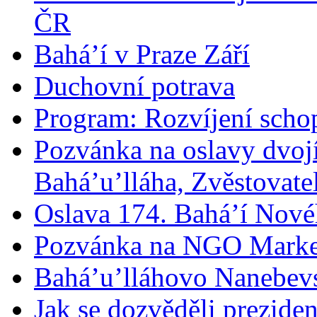
ČR
Bahá’í v Praze Září
Duchovní potrava
Program: Rozvíjení schop
Pozvánka na oslavy dvoj
Bahá’u’lláha, Zvěstovatel
Oslava 174. Bahá’í Nové
Pozvánka na NGO Marke
Bahá’u’lláhovo Nanebev
Jak se dozvěděli prezide