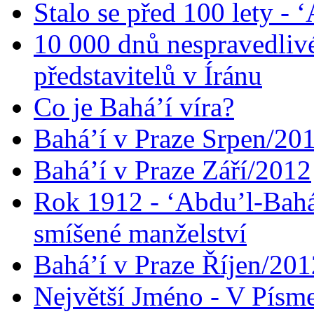
Stalo se před 100 lety -
10 000 dnů nespravedliv
představitelů v Íránu
Co je Bahá’í víra?
Bahá’í v Praze Srpen/20
Bahá’í v Praze Září/2012
Rok 1912 - ‘Abdu’l-Bahá
smíšené manželství
Bahá’í v Praze Říjen/201
Největší Jméno - V Písm