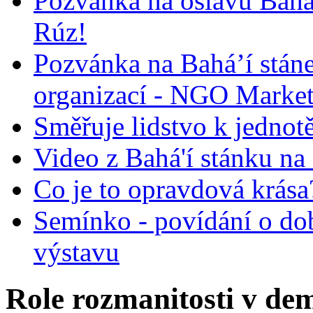
Pozvánka na oslavu Bah
Rúz!
Pozvánka na Bahá’í stán
organizací - NGO Marke
Směřuje lidstvo k jednot
Video z Bahá'í stánku na
Co je to opravdová krása?
Semínko - povídání o do
výstavu
Role rozmanitosti v demo