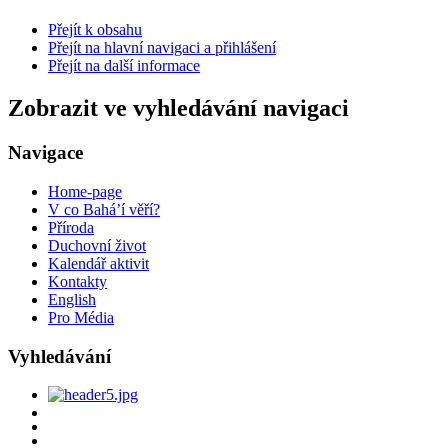
Přejít k obsahu
Přejít na hlavní navigaci a přihlášení
Přejít na další informace
Zobrazit ve vyhledávání navigaci
Navigace
Home-page
V co Bahá’í věří?
Příroda
Duchovní život
Kalendář aktivit
Kontakty
English
Pro Média
Vyhledávání