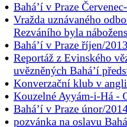
Bahá’í v Praze Červenec
Vražda uznávaného odbor
Rezváního byla nábožen
Bahá’í v Praze říjen/201
Reportáž z Evinského věz
uvězněných Bahá’í předst
Konverzační klub v angl
Kouzelné Ayyám-i-Há - O
Bahá’í v Praze únor/201
pozvánka na oslavu Bahá