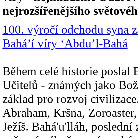
nejrozšířenějšího světové
100. výročí odchodu syna z
Bahá’í víry ‘Abdu’l-Bahá
Během celé historie poslal 
Učitelů - známých jako Boží
základ pro rozvoj civilizace
Abraham, Kršna, Zoroaster
Ježíš. Bahá'u'lláh, poslední 