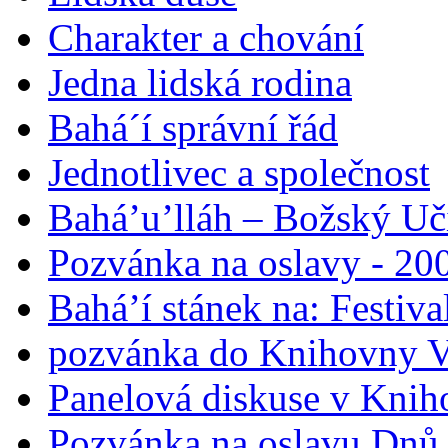
Charakter a chování
Jedna lidská rodina
Bahá´í správní řád
Jednotlivec a společnost
Bahá’u’lláh – Božský Uči
Pozvánka na oslavy - 200
Bahá’í stánek na: Festiv
pozvánka do Knihovny V
Panelová diskuse v Knih
Pozvánka na oslavu Dnů 