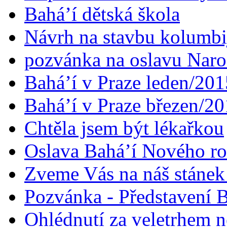
Bahá’í dětská škola
Návrh na stavbu kolumbi
pozvánka na oslavu Naroz
Bahá’í v Praze leden/201
Bahá’í v Praze březen/2
Chtěla jsem být lékařkou
Oslava Bahá’í Nového r
Zveme Vás na náš stáne
Pozvánka - Představení B
Ohlédnutí za veletrhem n