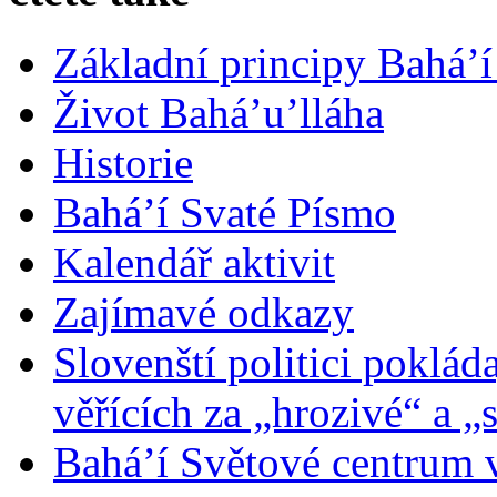
Základní principy Bahá’í
Život Bahá’u’lláha
Historie
Bahá’í Svaté Písmo
Kalendář aktivit
Zajímavé odkazy
Slovenští politici poklád
věřících za „hrozivé“ a „
Bahá’í Světové centrum v