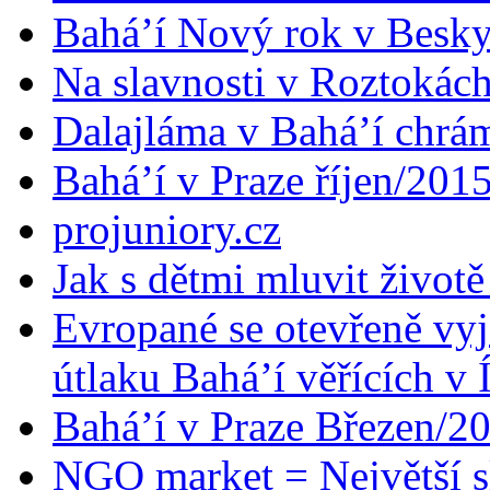
Bahá’í Nový rok v Besk
Na slavnosti v Roztokác
Dalajláma v Bahá’í chrá
Bahá’í v Praze říjen/201
projuniory.cz
Jak s dětmi mluvit životě
Evropané se otevřeně vyj
útlaku Bahá’í věřících v 
Bahá’í v Praze Březen/2
NGO market = Největší s