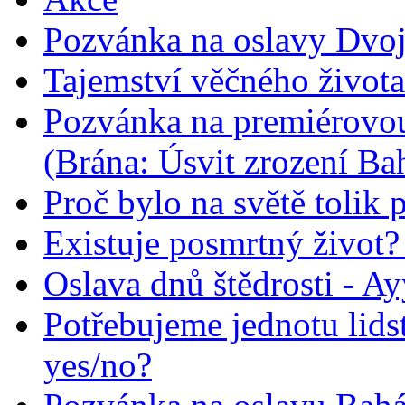
Pozvánka na oslavy Dvoj
Tajemství věčného života
Pozvánka na premiérovou
(Brána: Úsvit zrození Ba
Proč bylo na světě tolik 
Existuje posmrtný život? :
Oslava dnů štědrosti - A
Potřebujeme jednotu lid
yes/no?