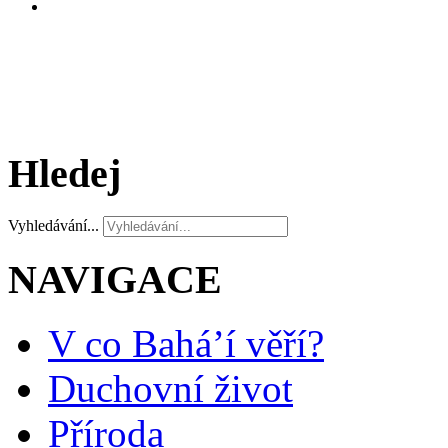
Hledej
Vyhledávání...
NAVIGACE
V co Bahá’í věří?
Duchovní život
Příroda