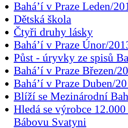
Bahá’í v Praze Leden/20
Dětská škola
Čtyři druhy lásky
Bahá’í v Praze Únor/201
Půst - úryvky ze spisů B
Bahá’í v Praze Březen/2
Bahá’í v Praze Duben/2
Blíží se Mezinárodní Bah
Hledá se výrobce 12.000 
Bábovu Svatyni