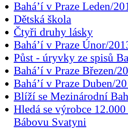
Bahá’í v Praze Leden/20
Dětská škola
Čtyři druhy lásky
Bahá’í v Praze Únor/201
Půst - úryvky ze spisů B
Bahá’í v Praze Březen/2
Bahá’í v Praze Duben/2
Blíží se Mezinárodní Bah
Hledá se výrobce 12.000 
Bábovu Svatyni