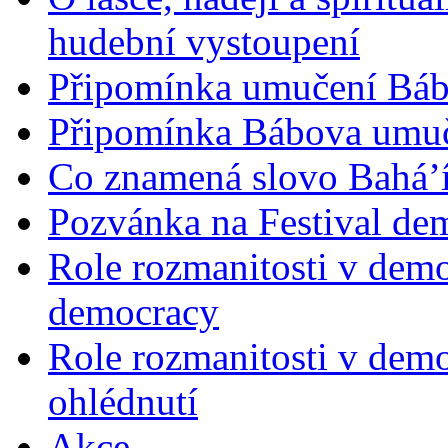
hudební vystoupení
Připomínka umučení Bába
Připomínka Bábova umuče
Co znamená slovo Bahá’í 
Pozvánka na Festival de
Role rozmanitosti v demok
democracy
Role rozmanitosti v demo
ohlédnutí
Akce