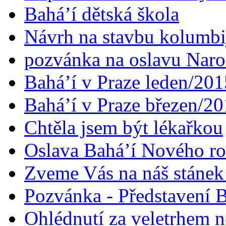
Bahá’í dětská škola
Návrh na stavbu kolumbi
pozvánka na oslavu Naroz
Bahá’í v Praze leden/201
Bahá’í v Praze březen/2
Chtěla jsem být lékařkou
Oslava Bahá’í Nového r
Zveme Vás na náš stáne
Pozvánka - Představení B
Ohlédnutí za veletrhem n