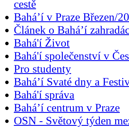
cestě
Bahá’í v Praze Březen/2
Článek o Bahá’í zahradá
Bahá'í Život
Bahá'í společenství v Če
Pro studenty
Bahá’í Svaté dny a Festi
Bahá'í správa
Bahá’í centrum v Praze
OSN - Světový týden me