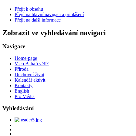
Přejít k obsahu
Přejít na hlavní navigaci a přihlášení
Přejít na další informace
Zobrazit ve vyhledávání navigaci
Navigace
Home-page
V co Bahá’í věří?
Příroda
Duchovní život
Kalendář aktivit
Kontakty
English
Pro Média
Vyhledávání