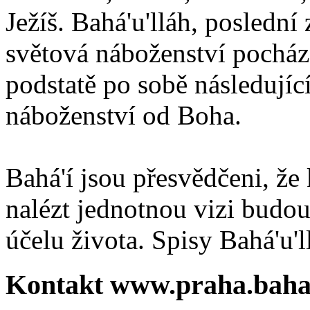
Ježíš. Bahá'u'lláh, poslední 
světová náboženství pocháze
podstatě po sobě následují
náboženství od Boha.
Bahá'í jsou přesvědčeni, že 
nalézt jednotnou vizi budou
účelu života. Spisy Bahá'u'll
Kontakt www.praha.baha