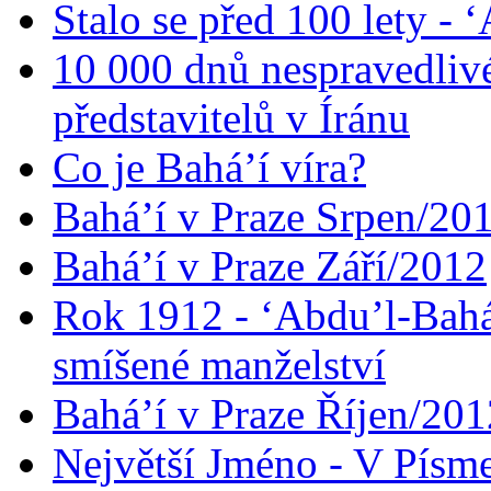
Stalo se před 100 lety -
10 000 dnů nespravedliv
představitelů v Íránu
Co je Bahá’í víra?
Bahá’í v Praze Srpen/20
Bahá’í v Praze Září/2012
Rok 1912 - ‘Abdu’l-Bahá
smíšené manželství
Bahá’í v Praze Říjen/201
Největší Jméno - V Písm