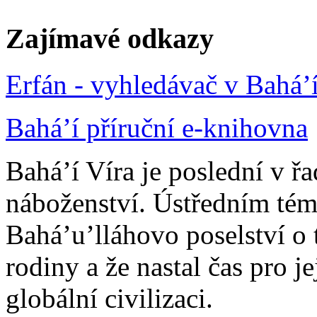
Zajímavé odkazy
Erfán - vyhledávač v Bahá’
Bahá’í příruční e-knihovna
Bahá’í Víra je poslední v ř
náboženství. Ústředním tém
Bahá’u’lláhovo poselství o 
rodiny a že nastal čas pro j
globální civilizaci.