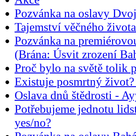
Pozvánka na oslavy Dvoj
Tajemství věčného života
Pozvánka na premiérovou
(Brána: Úsvit zrození Ba
Proč bylo na světě tolik 
Existuje posmrtný život? :
Oslava dnů štědrosti - A
Potřebujeme jednotu lid
yes/no?