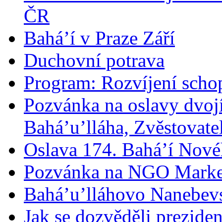
ČR
Bahá’í v Praze Září
Duchovní potrava
Program: Rozvíjení schop
Pozvánka na oslavy dvoj
Bahá’u’lláha, Zvěstovatel
Oslava 174. Bahá’í Nové
Pozvánka na NGO Marke
Bahá’u’lláhovo Nanebev
Jak se dozvěděli prezide