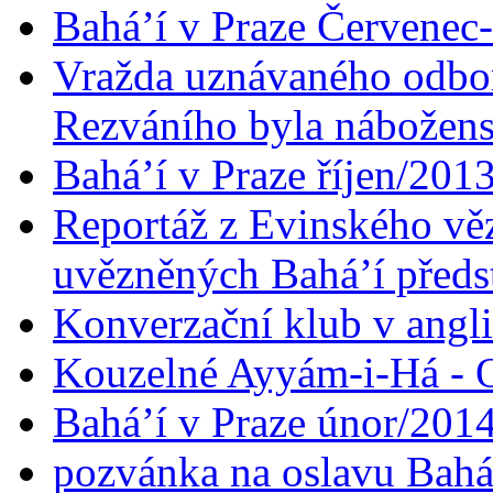
Bahá’í v Praze Červenec
Vražda uznávaného odbor
Rezváního byla nábožen
Bahá’í v Praze říjen/201
Reportáž z Evinského věz
uvězněných Bahá’í předst
Konverzační klub v angl
Kouzelné Ayyám-i-Há - O
Bahá’í v Praze únor/201
pozvánka na oslavu Bahá