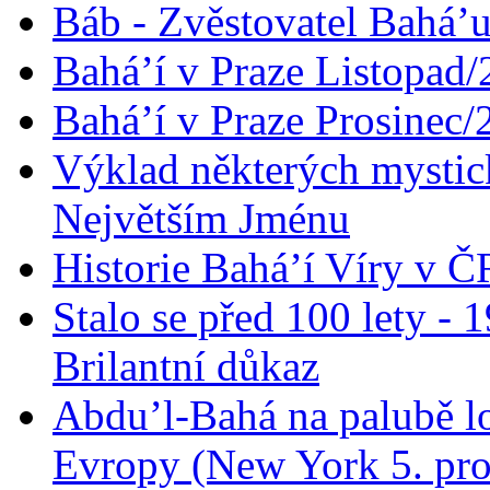
Báb - Zvěstovatel Bahá’u
Bahá’í v Praze Listopad
Bahá’í v Praze Prosinec/
Výklad některých mysti
Největším Jménu
Historie Bahá’í Víry v Č
Stalo se před 100 lety -
Brilantní důkaz
Abdu’l-Bahá na palubě lo
Evropy (New York 5. pro