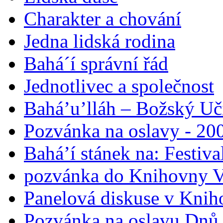
Charakter a chování
Jedna lidská rodina
Bahá´í správní řád
Jednotlivec a společnost
Bahá’u’lláh – Božský Uči
Pozvánka na oslavy - 200
Bahá’í stánek na: Festiv
pozvánka do Knihovny V
Panelová diskuse v Knih
Pozvánka na oslavu Dnů 