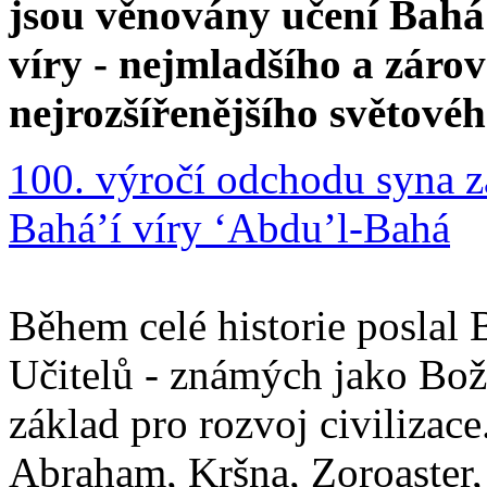
jsou věnovány učení Bahá'
víry - nejmladšího a zár
nejrozšířenějšího světové
100. výročí odchodu syna z
Bahá’í víry ‘Abdu’l-Bahá
Během celé historie poslal 
Učitelů - známých jako Boží
základ pro rozvoj civilizace
Abraham, Kršna, Zoroaster