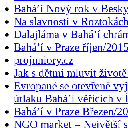
Bahá’í Nový rok v Besk
Na slavnosti v Roztokác
Dalajláma v Bahá’í chrá
Bahá’í v Praze říjen/201
projuniory.cz
Jak s dětmi mluvit životě
Evropané se otevřeně vyj
útlaku Bahá’í věřících v 
Bahá’í v Praze Březen/2
NGO market = Největší s