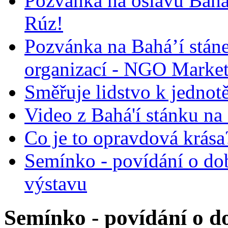
Pozvánka na oslavu Bah
Rúz!
Pozvánka na Bahá’í stán
organizací - NGO Marke
Směřuje lidstvo k jednot
Video z Bahá'í stánku na
Co je to opravdová krása?
Semínko - povídání o do
výstavu
Semínko - povídání o do