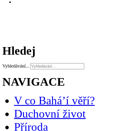
Hledej
Vyhledávání...
NAVIGACE
V co Bahá’í věří?
Duchovní život
Příroda