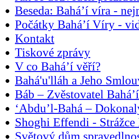
Beseda: Bahá’í víra - ne
Počátky Bahá’í Víry - vi
Kontakt
Tiskové zprávy
V co Bahá’í věří?
Bahá'u'lláh a Jeho Smlou
Báb – Zvěstovatel Bahá’í
‘Abdu’l-Bahá – Dokonalý
Shoghi Effendi - Strážce 
Světový dům spravedlnos