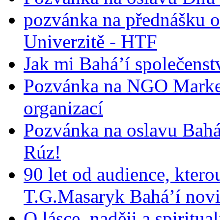
pozvánka na přednášku o
Univerzitě - HTF
Jak mi Bahá’í společenst
Pozvánka na NGO Market
organizací
Pozvánka na oslavu Bah
Rúz!
90 let od audience, ktero
T.G.Masaryk Bahá’í novi
O lásce, naději a spiritua