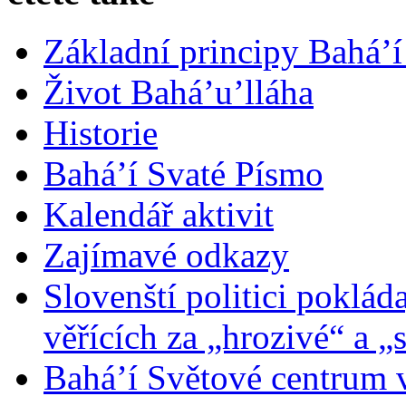
Základní principy Bahá’í
Život Bahá’u’lláha
Historie
Bahá’í Svaté Písmo
Kalendář aktivit
Zajímavé odkazy
Slovenští politici poklád
věřících za „hrozivé“ a „
Bahá’í Světové centrum v