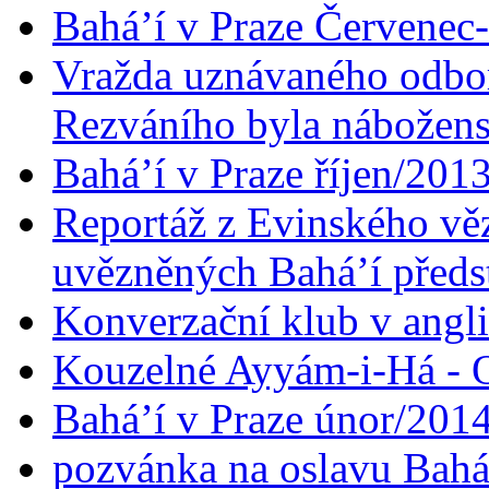
Bahá’í v Praze Červenec
Vražda uznávaného odbor
Rezváního byla nábožen
Bahá’í v Praze říjen/201
Reportáž z Evinského věz
uvězněných Bahá’í předst
Konverzační klub v angl
Kouzelné Ayyám-i-Há - O
Bahá’í v Praze únor/201
pozvánka na oslavu Bahá