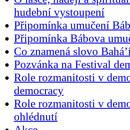
hudební vystoupení
Připomínka umučení Bába
Připomínka Bábova umuče
Co znamená slovo Bahá’í 
Pozvánka na Festival de
Role rozmanitosti v demok
democracy
Role rozmanitosti v demo
ohlédnutí
Akce