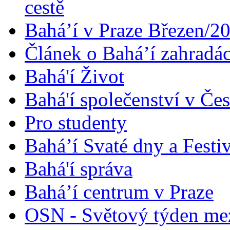
cestě
Bahá’í v Praze Březen/2
Článek o Bahá’í zahradá
Bahá'í Život
Bahá'í společenství v Če
Pro studenty
Bahá’í Svaté dny a Festi
Bahá'í správa
Bahá’í centrum v Praze
OSN - Světový týden me