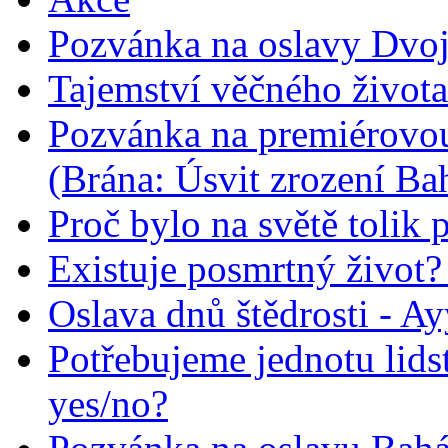
Pozvánka na oslavy Dvoj
Tajemství věčného života
Pozvánka na premiérovou
(Brána: Úsvit zrození Ba
Proč bylo na světě tolik 
Existuje posmrtný život? :
Oslava dnů štědrosti - A
Potřebujeme jednotu lid
yes/no?