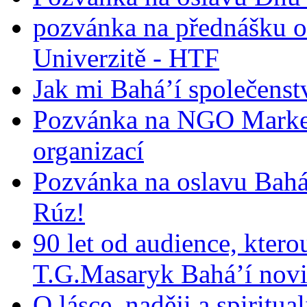
pozvánka na přednášku o
Univerzitě - HTF
Jak mi Bahá’í společenst
Pozvánka na NGO Market
organizací
Pozvánka na oslavu Bah
Rúz!
90 let od audience, ktero
T.G.Masaryk Bahá’í novi
O lásce, naději a spiritua