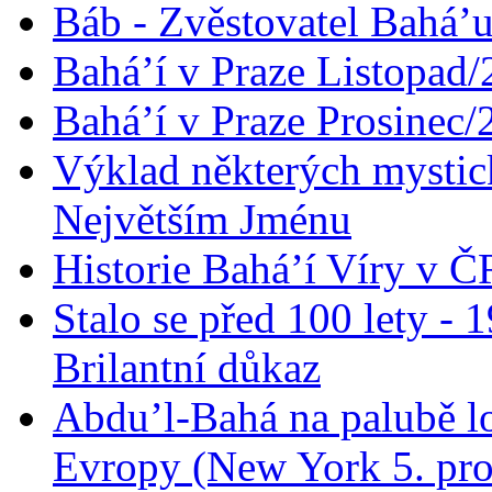
Báb - Zvěstovatel Bahá’u
Bahá’í v Praze Listopad
Bahá’í v Praze Prosinec/
Výklad některých mysti
Největším Jménu
Historie Bahá’í Víry v Č
Stalo se před 100 lety -
Brilantní důkaz
Abdu’l-Bahá na palubě lo
Evropy (New York 5. pro