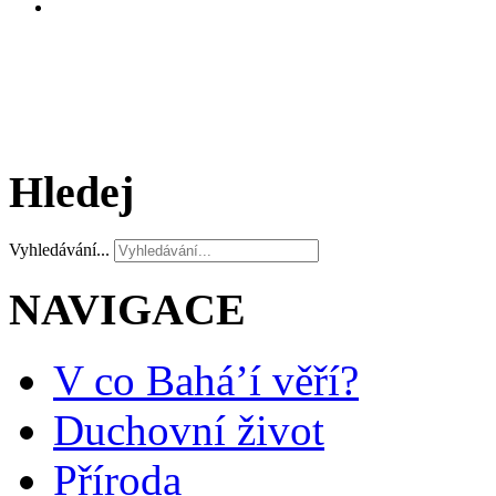
Hledej
Vyhledávání...
NAVIGACE
V co Bahá’í věří?
Duchovní život
Příroda