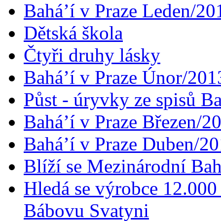
Bahá’í v Praze Leden/20
Dětská škola
Čtyři druhy lásky
Bahá’í v Praze Únor/201
Půst - úryvky ze spisů B
Bahá’í v Praze Březen/2
Bahá’í v Praze Duben/2
Blíží se Mezinárodní Bah
Hledá se výrobce 12.000 
Bábovu Svatyni