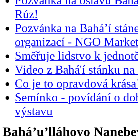
Pozvánka na oslavu Bah
Rúz!
Pozvánka na Bahá’í stán
organizací - NGO Marke
Směřuje lidstvo k jednot
Video z Bahá'í stánku na
Co je to opravdová krása?
Semínko - povídání o do
výstavu
Bahá’u’lláhovo Nanebe