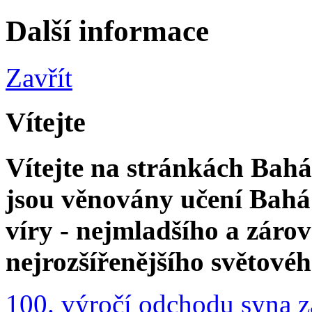
Další informace
Zavřít
Vítejte
Vítejte na stránkách Bahá'
jsou věnovány učení Bahá'
víry - nejmladšího a zár
nejrozšířenějšího světové
100. výročí odchodu syna z