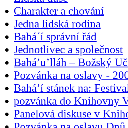
Charakter a chování
Jedna lidská rodina
Bahá´í správní řád
Jednotlivec a společnost
Bahá’u’lláh – Božský Uči
Pozvánka na oslavy - 200
Bahá’í stánek na: Festiv
pozvánka do Knihovny V
Panelová diskuse v Knih
Pozvánka na oslavu Dnů 