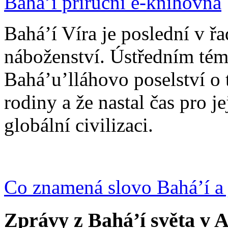
Bahá’í příruční e-knihovna
Bahá’í Víra je poslední v ř
náboženství. Ústředním tém
Bahá’u’lláhovo poselství o 
rodiny a že nastal čas pro j
globální civilizaci.
Co znamená slovo Bahá’í a 
Zprávy z Bahá’í světa v A