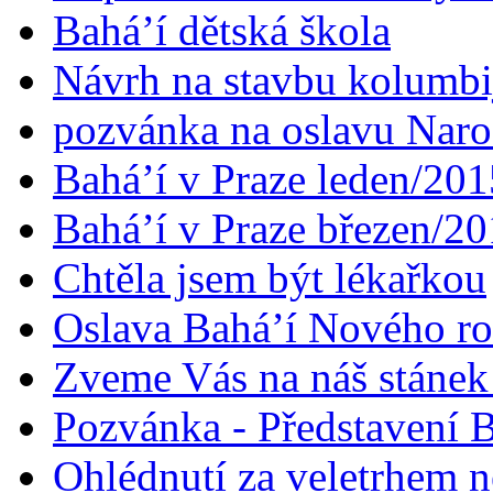
Bahá’í dětská škola
Návrh na stavbu kolumbi
pozvánka na oslavu Naroz
Bahá’í v Praze leden/201
Bahá’í v Praze březen/2
Chtěla jsem být lékařkou
Oslava Bahá’í Nového r
Zveme Vás na náš stáne
Pozvánka - Představení B
Ohlédnutí za veletrhem n