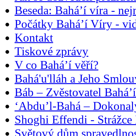
Beseda: Bahá’í víra - ne
Počátky Bahá’í Víry - vi
Kontakt
Tiskové zprávy
V co Bahá’í věří?
Bahá'u'lláh a Jeho Smlou
Báb – Zvěstovatel Bahá’í
‘Abdu’l-Bahá – Dokonalý
Shoghi Effendi - Strážce 
Světový dům spravedlnos