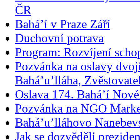
ČR
Bahá’í v Praze Září
Duchovní potrava
Program: Rozvíjení schop
Pozvánka na oslavy dvoj
Bahá’u’lláha, Zvěstovatel
Oslava 174. Bahá’í Nové
Pozvánka na NGO Marke
Bahá’u’lláhovo Nanebev
Jak se dozvěděli prezide