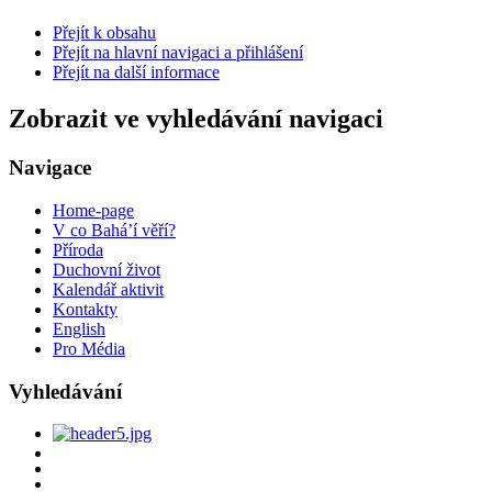
Přejít k obsahu
Přejít na hlavní navigaci a přihlášení
Přejít na další informace
Zobrazit ve vyhledávání navigaci
Navigace
Home-page
V co Bahá’í věří?
Příroda
Duchovní život
Kalendář aktivit
Kontakty
English
Pro Média
Vyhledávání