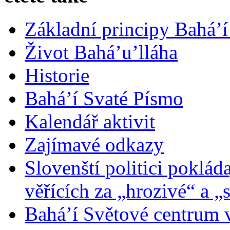
Základní principy Bahá’í
Život Bahá’u’lláha
Historie
Bahá’í Svaté Písmo
Kalendář aktivit
Zajímavé odkazy
Slovenští politici poklád
věřících za „hrozivé“ a „
Bahá’í Světové centrum v