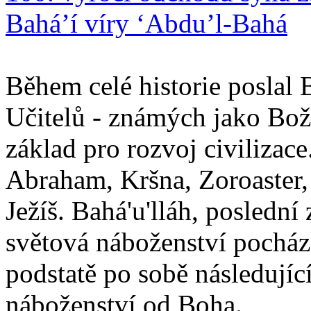
Bahá’í víry ‘Abdu’l-Bahá
Během celé historie poslal 
Učitelů - známých jako Boží
základ pro rozvoj civilizace
Abraham, Kršna, Zoroaster
Ježíš. Bahá'u'lláh, poslední 
světová náboženství pocháze
podstatě po sobě následují
náboženství od Boha.