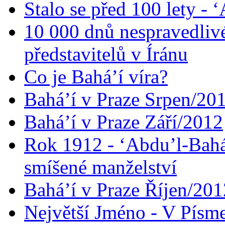
Stalo se před 100 lety -
10 000 dnů nespravedliv
představitelů v Íránu
Co je Bahá’í víra?
Bahá’í v Praze Srpen/20
Bahá’í v Praze Září/2012
Rok 1912 - ‘Abdu’l-Bahá
smíšené manželství
Bahá’í v Praze Říjen/201
Největší Jméno - V Písm