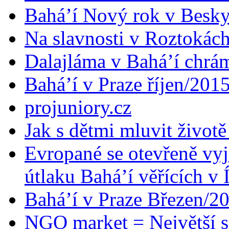
Bahá’í Nový rok v Besk
Na slavnosti v Roztokác
Dalajláma v Bahá’í chrá
Bahá’í v Praze říjen/201
projuniory.cz
Jak s dětmi mluvit životě
Evropané se otevřeně vyj
útlaku Bahá’í věřících v 
Bahá’í v Praze Březen/2
NGO market = Největší s