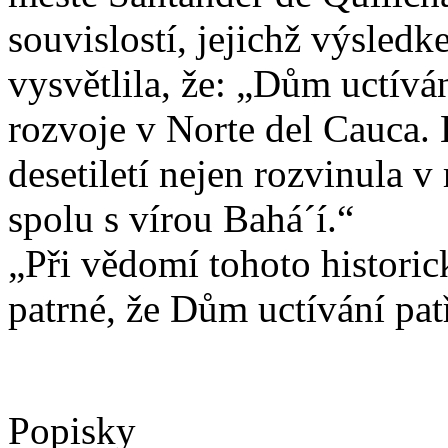
souvislostí, jejichž výsledk
vysvětlila, že: „Dům uctíván
rozvoje v Norte del Cauca. 
desetiletí nejen rozvinula v
spolu s vírou Bahá´í.“
„Při vědomí tohoto historic
patrné, že Dům uctívání pat
Popisky