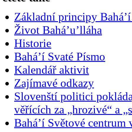
Základní principy Bahá’í
Život Bahá’u’lláha
Historie
Bahá’í Svaté Písmo
Kalendář aktivit
Zajímavé odkazy
Slovenští politici poklád
věřících za „hrozivé“ a „
Bahá’í Světové centrum v