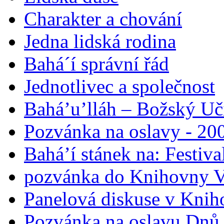
Charakter a chování
Jedna lidská rodina
Bahá´í správní řád
Jednotlivec a společnost
Bahá’u’lláh – Božský Uči
Pozvánka na oslavy - 200
Bahá’í stánek na: Festiv
pozvánka do Knihovny V
Panelová diskuse v Knih
Pozvánka na oslavu Dnů 