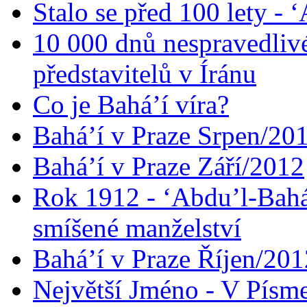
Stalo se před 100 lety -
10 000 dnů nespravedliv
představitelů v Íránu
Co je Bahá’í víra?
Bahá’í v Praze Srpen/20
Bahá’í v Praze Září/2012
Rok 1912 - ‘Abdu’l-Bahá
smíšené manželství
Bahá’í v Praze Říjen/201
Největší Jméno - V Písm