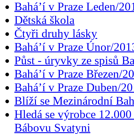
Bahá’í v Praze Leden/20
Dětská škola
Čtyři druhy lásky
Bahá’í v Praze Únor/201
Půst - úryvky ze spisů B
Bahá’í v Praze Březen/2
Bahá’í v Praze Duben/2
Blíží se Mezinárodní Bah
Hledá se výrobce 12.000 
Bábovu Svatyni