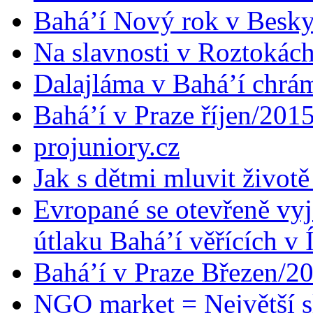
Bahá’í Nový rok v Besk
Na slavnosti v Roztokác
Dalajláma v Bahá’í chrá
Bahá’í v Praze říjen/201
projuniory.cz
Jak s dětmi mluvit životě
Evropané se otevřeně vyj
útlaku Bahá’í věřících v 
Bahá’í v Praze Březen/2
NGO market = Největší s