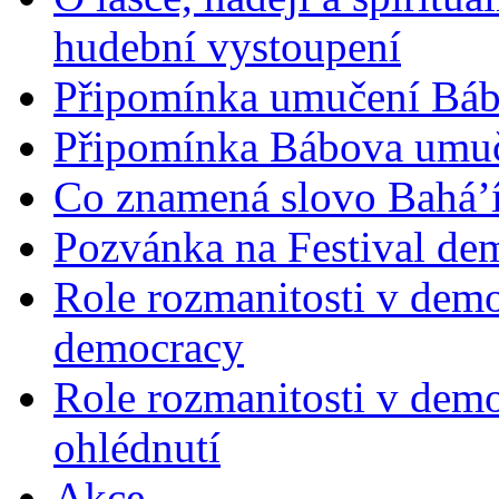
hudební vystoupení
Připomínka umučení Bába
Připomínka Bábova umuče
Co znamená slovo Bahá’í 
Pozvánka na Festival de
Role rozmanitosti v demok
democracy
Role rozmanitosti v demo
ohlédnutí
Akce