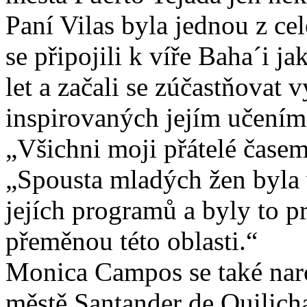
Paní Vilas byla jednou z cel
se připojili k víře Baha´i 
let a začali se zúčastňova
inspirovaných jejím učením
„Všichni moji přátelé časem
„Spousta mladých žen byla 
jejích programů a byly to p
přeměnou této oblasti.“
Monica Campos se také naro
městě Santander de Quilich