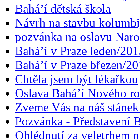
Bahá’í dětská škola
Návrh na stavbu kolumbi
pozvánka na oslavu Naroz
Bahá’í v Praze leden/201
Bahá’í v Praze březen/2
Chtěla jsem být lékařkou
Oslava Bahá’í Nového r
Zveme Vás na náš stáne
Pozvánka - Představení B
Ohlédnutí za veletrhem n