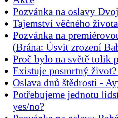
Pozvánka na oslavy Dvoj
Tajemství věčného života
Pozvánka na premiérovou
(Brána: Úsvit zrození Ba
Proč bylo na světě tolik 
Existuje posmrtný život? :
Oslava dnů štědrosti - A
Potřebujeme jednotu lid
yes/no?