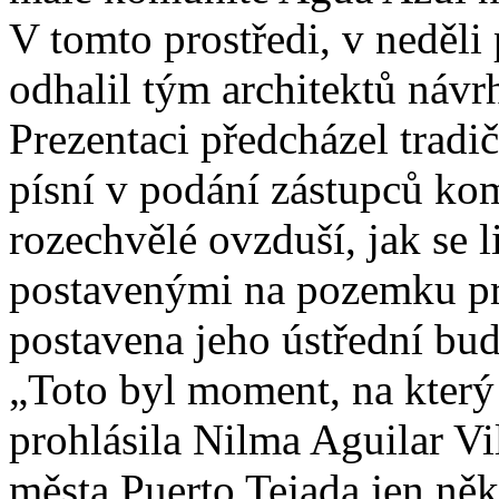
V tomto prostředi, v neděli
odhalil tým architektů náv
Prezentaci předcházel tradi
písní v podání zástupců kom
rozechvělé ovzduší, jak se 
postavenými na pozemku p
postavena jeho ústřední bu
„Toto byl moment, na který 
prohlásila Nilma Aguilar Vil
města Puerto Tejada jen ně