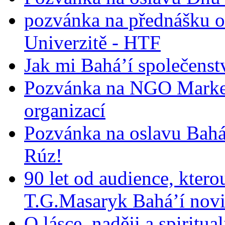
pozvánka na přednášku o
Univerzitě - HTF
Jak mi Bahá’í společenst
Pozvánka na NGO Market
organizací
Pozvánka na oslavu Bah
Rúz!
90 let od audience, ktero
T.G.Masaryk Bahá’í novi
O lásce, naději a spiritua