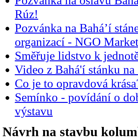
Pozvánka na oslavu Bah
Rúz!
Pozvánka na Bahá’í stán
organizací - NGO Marke
Směřuje lidstvo k jednot
Video z Bahá'í stánku na
Co je to opravdová krása?
Semínko - povídání o do
výstavu
Návrh na stavbu kolum