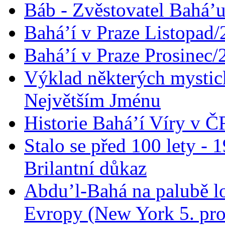
Báb - Zvěstovatel Bahá’u
Bahá’í v Praze Listopad
Bahá’í v Praze Prosinec/
Výklad některých mysti
Největším Jménu
Historie Bahá’í Víry v Č
Stalo se před 100 lety -
Brilantní důkaz
Abdu’l-Bahá na palubě lo
Evropy (New York 5. pro