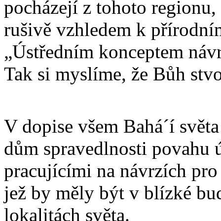
pocházejí z tohoto regionu,
rušivě vzhledem k přírodní
„Ústředním konceptem návr
Tak si myslíme, že Bůh stvoř
V dopise všem Bahá´í světa 
dům spravedlnosti povahu úk
pracujícími na návrzích pro
jež by měly být v blízké b
lokalitách světa.