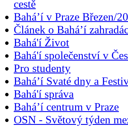
cestě
Bahá’í v Praze Březen/2
Článek o Bahá’í zahradá
Bahá'í Život
Bahá'í společenství v Če
Pro studenty
Bahá’í Svaté dny a Festi
Bahá'í správa
Bahá’í centrum v Praze
OSN - Světový týden me