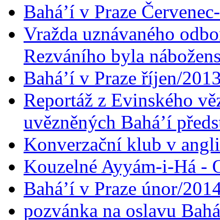
Bahá’í v Praze Červenec
Vražda uznávaného odbor
Rezváního byla nábožen
Bahá’í v Praze říjen/201
Reportáž z Evinského věz
uvězněných Bahá’í předst
Konverzační klub v angl
Kouzelné Ayyám-i-Há - O
Bahá’í v Praze únor/201
pozvánka na oslavu Bahá