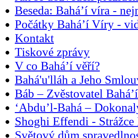
Beseda: Bahá’í víra - ne
Počátky Bahá’í Víry - vi
Kontakt
Tiskové zprávy
V co Bahá’í věří?
Bahá'u'lláh a Jeho Smlou
Báb – Zvěstovatel Bahá’í
‘Abdu’l-Bahá – Dokonalý
Shoghi Effendi - Strážce 
Světový dům spravedlnos