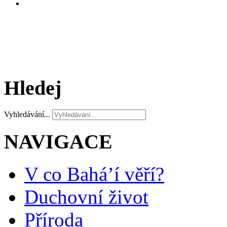
Hledej
Vyhledávání...
NAVIGACE
V co Bahá’í věří?
Duchovní život
Příroda