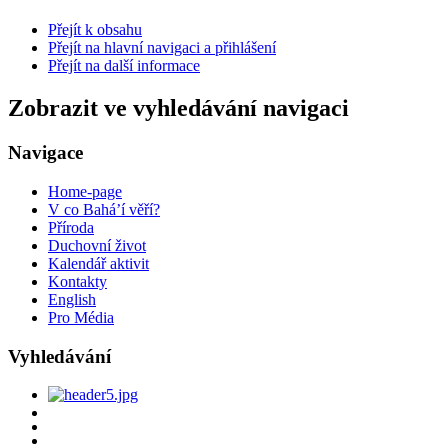
Přejít k obsahu
Přejít na hlavní navigaci a přihlášení
Přejít na další informace
Zobrazit ve vyhledávání navigaci
Navigace
Home-page
V co Bahá’í věří?
Příroda
Duchovní život
Kalendář aktivit
Kontakty
English
Pro Média
Vyhledávání