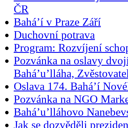
ČR
Bahá’í v Praze Září
Duchovní potrava
Program: Rozvíjení schop
Pozvánka na oslavy dvoj
Bahá’u’lláha, Zvěstovatel
Oslava 174. Bahá’í Nové
Pozvánka na NGO Marke
Bahá’u’lláhovo Nanebev
Jak se dozvěděli prezide