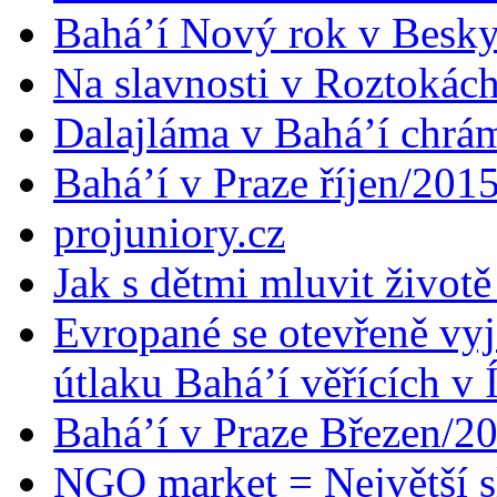
Bahá’í Nový rok v Besk
Na slavnosti v Roztokác
Dalajláma v Bahá’í chrá
Bahá’í v Praze říjen/201
projuniory.cz
Jak s dětmi mluvit životě
Evropané se otevřeně vyj
útlaku Bahá’í věřících v 
Bahá’í v Praze Březen/2
NGO market = Největší s