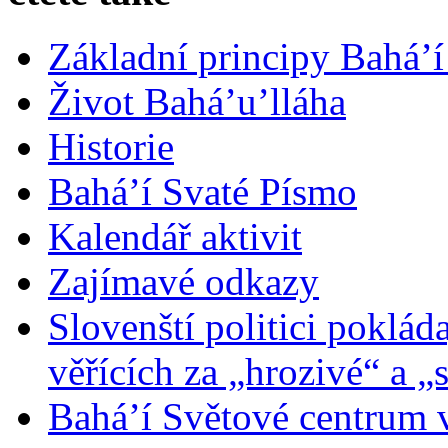
Základní principy Bahá’í
Život Bahá’u’lláha
Historie
Bahá’í Svaté Písmo
Kalendář aktivit
Zajímavé odkazy
Slovenští politici poklád
věřících za „hrozivé“ a „
Bahá’í Světové centrum v