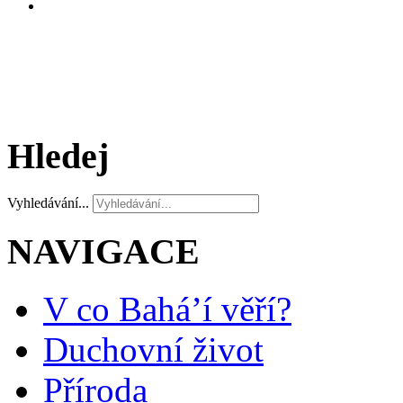
Hledej
Vyhledávání...
NAVIGACE
V co Bahá’í věří?
Duchovní život
Příroda