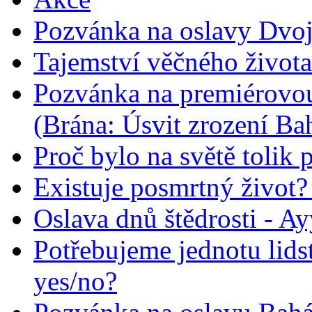
Pozvánka na oslavy Dvoj
Tajemství věčného života
Pozvánka na premiérovou
(Brána: Úsvit zrození Ba
Proč bylo na světě tolik 
Existuje posmrtný život? :
Oslava dnů štědrosti - A
Potřebujeme jednotu lid
yes/no?