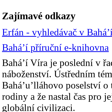
Zajímavé odkazy
Erfán - vyhledávač v Bahá’
Bahá’í příruční e-knihovna
Bahá’í Víra je poslední v ř
náboženství. Ústředním tém
Bahá’u’lláhovo poselství o 
rodiny a že nastal čas pro j
globální civilizaci.