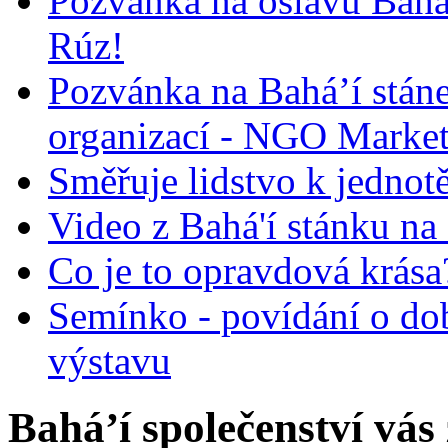
Pozvánka na oslavu Bah
Rúz!
Pozvánka na Bahá’í stán
organizací - NGO Marke
Směřuje lidstvo k jednot
Video z Bahá'í stánku na
Co je to opravdová krása?
Semínko - povídání o do
výstavu
Bahá’í společenství vás