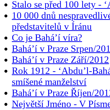
Stalo se před 100 lety -
10 000 dnů nespravedliv
představitelů v Íránu
Co je Bahá’í víra?
Bahá’í v Praze Srpen/20
Bahá’í v Praze Září/2012
Rok 1912 - ‘Abdu’l-Bahá
smíšené manželství
Bahá’í v Praze Říjen/201
Největší Jméno - V Písm