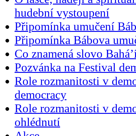
hudební vystoupení
Připomínka umučení Bába
Připomínka Bábova umuče
Co znamená slovo Bahá’í 
Pozvánka na Festival de
Role rozmanitosti v demok
democracy
Role rozmanitosti v demo
ohlédnutí
Akce