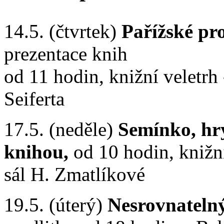
14.5. (čtvrtek)
Pařížské pr
prezentace knih
od 11 hodin, knižní veletrh 
Seiferta
17.5. (neděle)
Semínko, hry
knihou,
od 10 hodin, knižní
sál H. Zmatlíkové
19.5. (úterý)
Nesrovnatelný