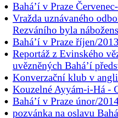
Bahá’í v Praze Červenec
Vražda uznávaného odbor
Rezváního byla nábožen
Bahá’í v Praze říjen/201
Reportáž z Evinského věz
uvězněných Bahá’í předst
Konverzační klub v angl
Kouzelné Ayyám-i-Há - O
Bahá’í v Praze únor/201
pozvánka na oslavu Bahá