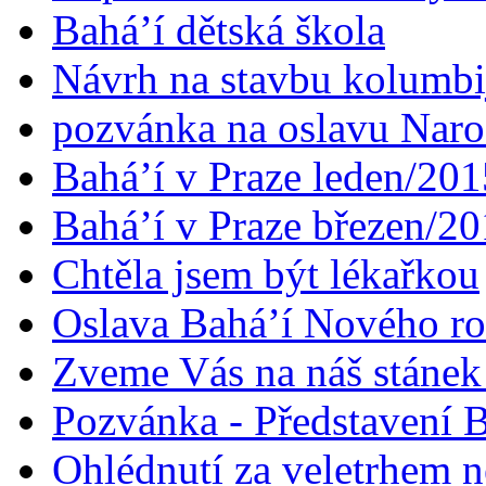
Bahá’í dětská škola
Návrh na stavbu kolumbi
pozvánka na oslavu Naroz
Bahá’í v Praze leden/201
Bahá’í v Praze březen/2
Chtěla jsem být lékařkou
Oslava Bahá’í Nového r
Zveme Vás na náš stáne
Pozvánka - Představení B
Ohlédnutí za veletrhem n