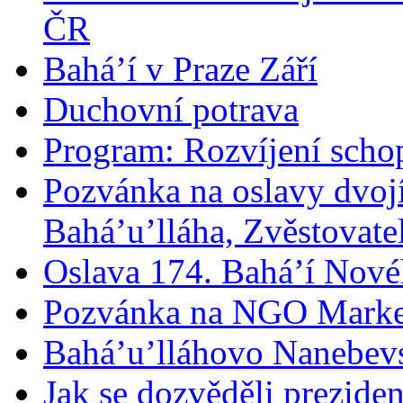
ČR
Bahá’í v Praze Září
Duchovní potrava
Program: Rozvíjení schop
Pozvánka na oslavy dvoj
Bahá’u’lláha, Zvěstovatel
Oslava 174. Bahá’í Nové
Pozvánka na NGO Marke
Bahá’u’lláhovo Nanebev
Jak se dozvěděli prezide