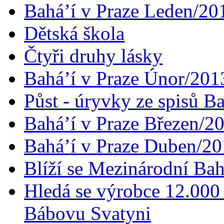
Bahá’í v Praze Leden/20
Dětská škola
Čtyři druhy lásky
Bahá’í v Praze Únor/201
Půst - úryvky ze spisů B
Bahá’í v Praze Březen/2
Bahá’í v Praze Duben/2
Blíží se Mezinárodní Bah
Hledá se výrobce 12.000 
Bábovu Svatyni