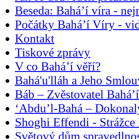
Beseda: Bahá’í víra - ne
Počátky Bahá’í Víry - vi
Kontakt
Tiskové zprávy
V co Bahá’í věří?
Bahá'u'lláh a Jeho Smlou
Báb – Zvěstovatel Bahá’í
‘Abdu’l-Bahá – Dokonalý
Shoghi Effendi - Strážce 
Světový dům spravedlnos