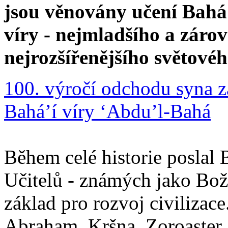
jsou věnovány učení Bahá'
víry - nejmladšího a zár
nejrozšířenějšího světové
100. výročí odchodu syna z
Bahá’í víry ‘Abdu’l-Bahá
Během celé historie poslal 
Učitelů - známých jako Boží
základ pro rozvoj civilizace
Abraham, Kršna, Zoroaster