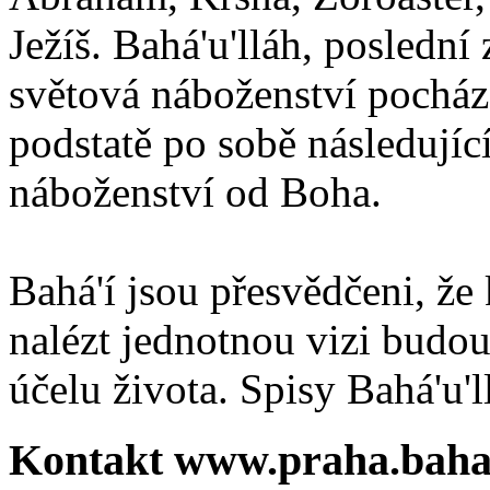
Ježíš. Bahá'u'lláh, poslední 
světová náboženství pocháze
podstatě po sobě následují
náboženství od Boha.
Bahá'í jsou přesvědčeni, že 
nalézt jednotnou vizi budou
účelu života. Spisy Bahá'u'll
Kontakt www.praha.baha