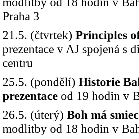
modlitby od 18 hodin v Bah
Praha 3
21.5. (čtvrtek)
Principles o
prezentace v AJ spojená s d
centru
25.5. (pondělí)
Historie Ba
prezentace
od 19 hodin v B
26.5. (úterý)
Boh má smiec
modlitby od 18 hodin v Bah