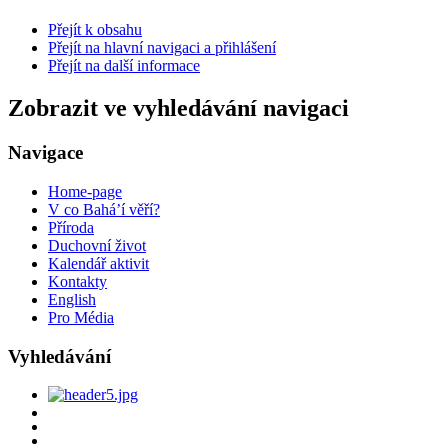
Přejít k obsahu
Přejít na hlavní navigaci a přihlášení
Přejít na další informace
Zobrazit ve vyhledávání navigaci
Navigace
Home-page
V co Bahá’í věří?
Příroda
Duchovní život
Kalendář aktivit
Kontakty
English
Pro Média
Vyhledávání