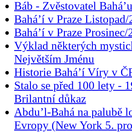
Báb - Zvěstovatel Bahá’u
Bahá’í v Praze Listopad
Bahá’í v Praze Prosinec/
Výklad některých mysti
Největším Jménu
Historie Bahá’í Víry v Č
Stalo se před 100 lety -
Brilantní důkaz
Abdu’l-Bahá na palubě lo
Evropy (New York 5. pro