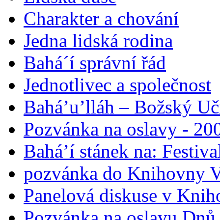
Charakter a chování
Jedna lidská rodina
Bahá´í správní řád
Jednotlivec a společnost
Bahá’u’lláh – Božský Uči
Pozvánka na oslavy - 200
Bahá’í stánek na: Festiv
pozvánka do Knihovny V
Panelová diskuse v Knih
Pozvánka na oslavu Dnů 