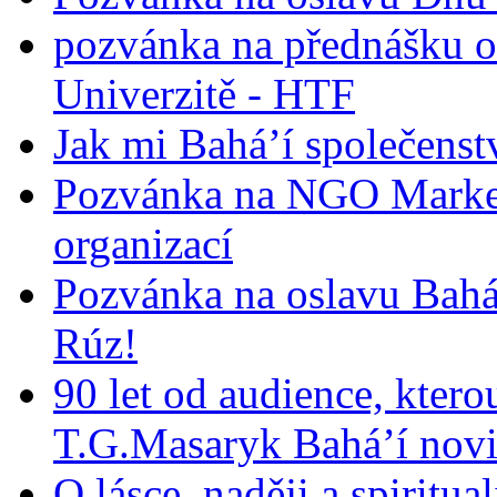
pozvánka na přednášku o
Univerzitě - HTF
Jak mi Bahá’í společenst
Pozvánka na NGO Market
organizací
Pozvánka na oslavu Bah
Rúz!
90 let od audience, ktero
T.G.Masaryk Bahá’í novi
O lásce, naději a spiritua