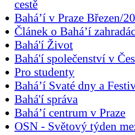
cestě
Bahá’í v Praze Březen/2
Článek o Bahá’í zahradá
Bahá'í Život
Bahá'í společenství v Če
Pro studenty
Bahá’í Svaté dny a Festi
Bahá'í správa
Bahá’í centrum v Praze
OSN - Světový týden me