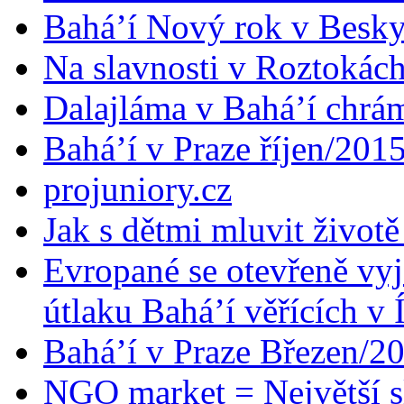
Bahá’í Nový rok v Besk
Na slavnosti v Roztokác
Dalajláma v Bahá’í chrá
Bahá’í v Praze říjen/201
projuniory.cz
Jak s dětmi mluvit životě
Evropané se otevřeně vyj
útlaku Bahá’í věřících v 
Bahá’í v Praze Březen/2
NGO market = Největší s