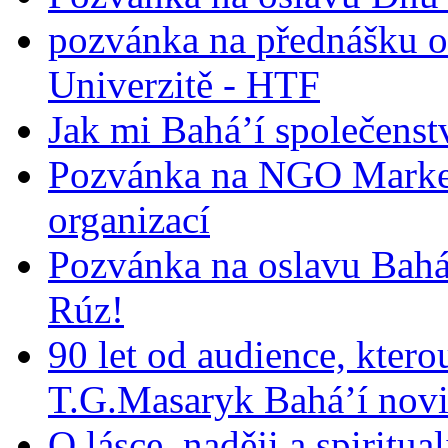
pozvánka na přednášku o
Univerzitě - HTF
Jak mi Bahá’í společenst
Pozvánka na NGO Market
organizací
Pozvánka na oslavu Bah
Rúz!
90 let od audience, ktero
T.G.Masaryk Bahá’í novi
O lásce, naději a spiritua