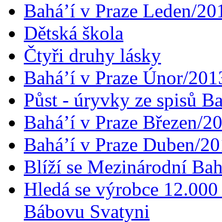
Bahá’í v Praze Leden/20
Dětská škola
Čtyři druhy lásky
Bahá’í v Praze Únor/201
Půst - úryvky ze spisů B
Bahá’í v Praze Březen/2
Bahá’í v Praze Duben/2
Blíží se Mezinárodní Bah
Hledá se výrobce 12.000 
Bábovu Svatyni