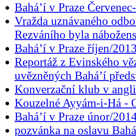
Bahá’í v Praze Červenec
Vražda uznávaného odbor
Rezváního byla nábožen
Bahá’í v Praze říjen/201
Reportáž z Evinského věz
uvězněných Bahá’í předst
Konverzační klub v angl
Kouzelné Ayyám-i-Há - O
Bahá’í v Praze únor/201
pozvánka na oslavu Bahá