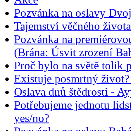
Pozvánka na oslavy Dvoj
Tajemství věčného života
Pozvánka na premiérovou
(Brána: Úsvit zrození Ba
Proč bylo na světě tolik 
Existuje posmrtný život? :
Oslava dnů štědrosti - A
Potřebujeme jednotu lid
yes/no?