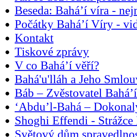
Beseda: Bahá’í víra - ne
Počátky Bahá’í Víry - vi
Kontakt
Tiskové zprávy
V co Bahá’í věří?
Bahá'u'lláh a Jeho Smlou
Báb – Zvěstovatel Bahá’í
‘Abdu’l-Bahá – Dokonalý
Shoghi Effendi - Strážce 
Světový dům spravedlnos