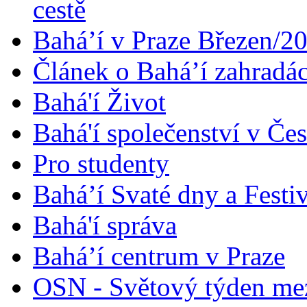
cestě
Bahá’í v Praze Březen/2
Článek o Bahá’í zahradá
Bahá'í Život
Bahá'í společenství v Če
Pro studenty
Bahá’í Svaté dny a Festi
Bahá'í správa
Bahá’í centrum v Praze
OSN - Světový týden me