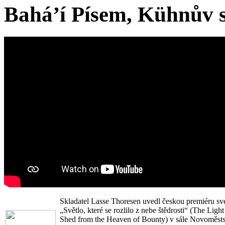
Bahá’í Písem, Kühnův s
Skladatel Lasse Thoresen uvedl českou premiéru sv
„Světlo, které se rozlilo z nebe štědrosti“ (The Light 
Shed from the Heaven of Bounty) v sále Novoměsts