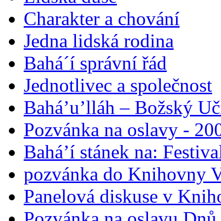
Charakter a chování
Jedna lidská rodina
Bahá´í správní řád
Jednotlivec a společnost
Bahá’u’lláh – Božský Uči
Pozvánka na oslavy - 200
Bahá’í stánek na: Festiv
pozvánka do Knihovny V
Panelová diskuse v Knih
Pozvánka na oslavu Dnů 