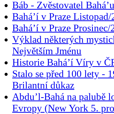
Báb - Zvěstovatel Bahá’u
Bahá’í v Praze Listopad
Bahá’í v Praze Prosinec/
Výklad některých mysti
Největším Jménu
Historie Bahá’í Víry v Č
Stalo se před 100 lety -
Brilantní důkaz
Abdu’l-Bahá na palubě lo
Evropy (New York 5. pro