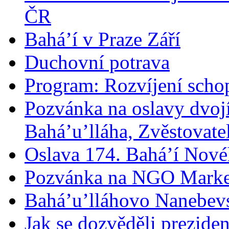
ČR
Bahá’í v Praze Září
Duchovní potrava
Program: Rozvíjení schop
Pozvánka na oslavy dvoj
Bahá’u’lláha, Zvěstovatel
Oslava 174. Bahá’í Nové
Pozvánka na NGO Marke
Bahá’u’lláhovo Nanebev
Jak se dozvěděli prezide