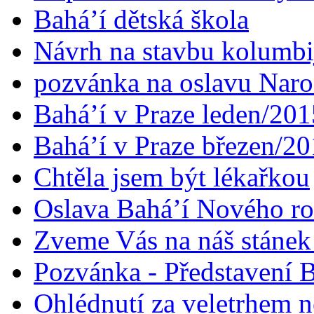
Bahá’í dětská škola
Návrh na stavbu kolumbi
pozvánka na oslavu Naroz
Bahá’í v Praze leden/201
Bahá’í v Praze březen/2
Chtěla jsem být lékařkou
Oslava Bahá’í Nového r
Zveme Vás na náš stáne
Pozvánka - Představení B
Ohlédnutí za veletrhem n