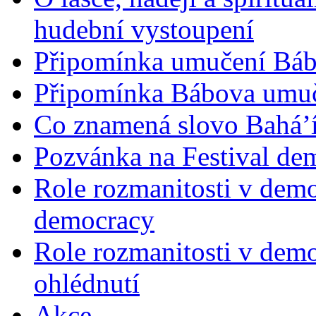
hudební vystoupení
Připomínka umučení Bába
Připomínka Bábova umuče
Co znamená slovo Bahá’í 
Pozvánka na Festival de
Role rozmanitosti v demok
democracy
Role rozmanitosti v demo
ohlédnutí
Akce