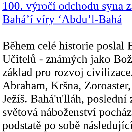
100. výročí odchodu syna z
Bahá’í víry ‘Abdu’l-Bahá
Během celé historie poslal 
Učitelů - známých jako Boží
základ pro rozvoj civilizace
Abraham, Kršna, Zoroaster
Ježíš. Bahá'u'lláh, poslední 
světová náboženství pocháze
podstatě po sobě následují