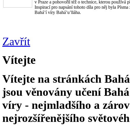
v Praze a pohovořil též o technice, kterou používá př
Inspirací pro napsání tohoto díla pro něj byla Písma 
Bahá’í víry Bahá’u’lláha.
Zavřít
Vítejte
Vítejte na stránkách Bahá'
jsou věnovány učení Bahá'
víry - nejmladšího a zár
nejrozšířenějšího světové