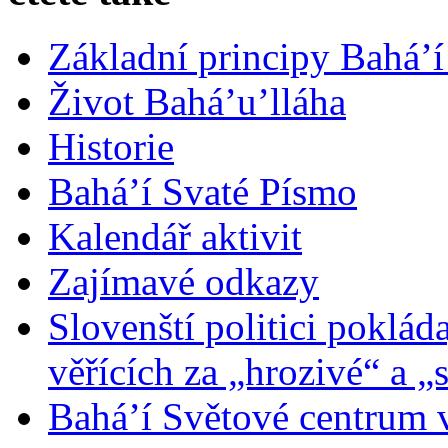
Základní principy Bahá’í
Život Bahá’u’lláha
Historie
Bahá’í Svaté Písmo
Kalendář aktivit
Zajímavé odkazy
Slovenští politici poklád
věřících za „hrozivé“ a „
Bahá’í Světové centrum v