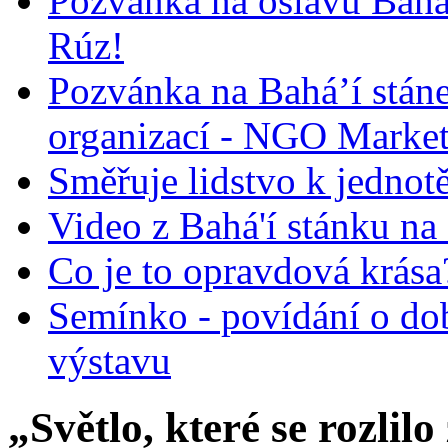
Pozvánka na oslavu Bah
Rúz!
Pozvánka na Bahá’í stán
organizací - NGO Marke
Směřuje lidstvo k jednot
Video z Bahá'í stánku na
Co je to opravdová krása?
Semínko - povídání o do
výstavu
„Světlo, které se rozlil