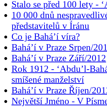
Stalo se před 100 lety -
10 000 dnů nespravedliv
představitelů v Íránu
Co je Bahá’í víra?
Bahá’í v Praze Srpen/20
Bahá’í v Praze Září/2012
Rok 1912 - ‘Abdu’l-Bahá
smíšené manželství
Bahá’í v Praze Říjen/201
Největší Jméno - V Písm