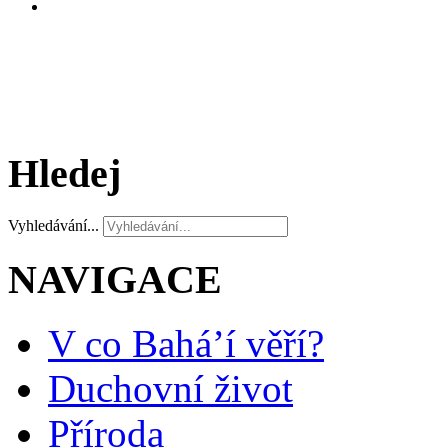
Hledej
Vyhledávání...
NAVIGACE
V co Bahá’í věří?
Duchovní život
Příroda