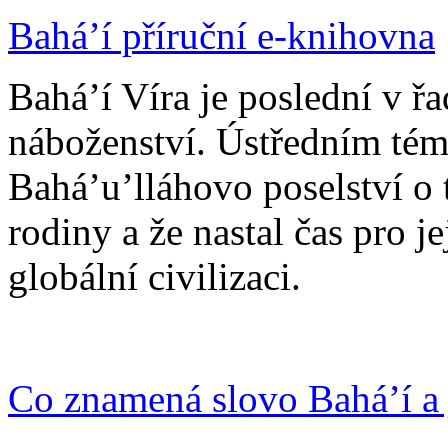
Bahá’í příruční e-knihovna
Bahá’í Víra je poslední v ř
náboženství. Ústředním tém
Bahá’u’lláhovo poselství o 
rodiny a že nastal čas pro j
globální civilizaci.
Co znamená slovo Bahá’í a 