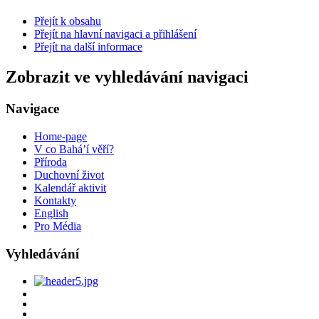
Přejít k obsahu
Přejít na hlavní navigaci a přihlášení
Přejít na další informace
Zobrazit ve vyhledávání navigaci
Navigace
Home-page
V co Bahá’í věří?
Příroda
Duchovní život
Kalendář aktivit
Kontakty
English
Pro Média
Vyhledávání