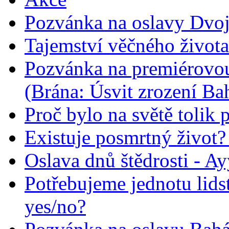
Pozvánka na oslavy Dvoj
Tajemství věčného života
Pozvánka na premiérovou
(Brána: Úsvit zrození Ba
Proč bylo na světě tolik 
Existuje posmrtný život? :
Oslava dnů štědrosti - A
Potřebujeme jednotu lid
yes/no?