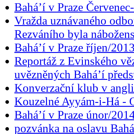
Bahá’í v Praze Červenec
Vražda uznávaného odbor
Rezváního byla nábožen
Bahá’í v Praze říjen/201
Reportáž z Evinského věz
uvězněných Bahá’í předst
Konverzační klub v angl
Kouzelné Ayyám-i-Há - O
Bahá’í v Praze únor/201
pozvánka na oslavu Bahá