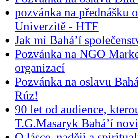
pozvánka na přednášku o
Univerzitě - HTF
Jak mi Bahá’í společenst
Pozvánka na NGO Market
organizací
Pozvánka na oslavu Bah
Rúz!
90 let od audience, ktero
T.G.Masaryk Bahá’í novi
O lásce, naději a spiritua