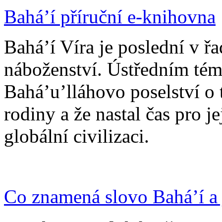
Bahá’í příruční e-knihovna
Bahá’í Víra je poslední v ř
náboženství. Ústředním tém
Bahá’u’lláhovo poselství o 
rodiny a že nastal čas pro j
globální civilizaci.
Co znamená slovo Bahá’í a 