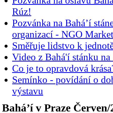
Pozvánka na oslavu Bah
Rúz!
Pozvánka na Bahá’í stán
organizací - NGO Marke
Směřuje lidstvo k jednot
Video z Bahá'í stánku na
Co je to opravdová krása?
Semínko - povídání o do
výstavu
Bahá’í v Praze Červen/