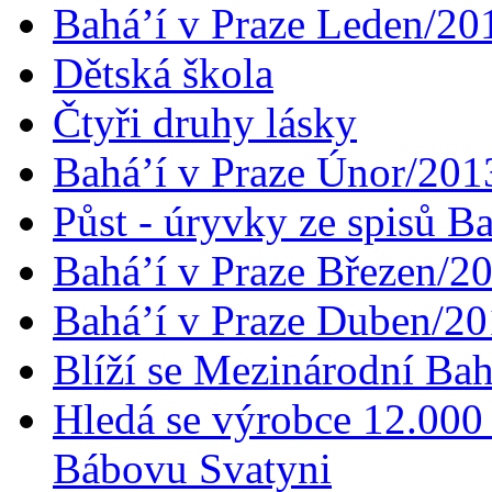
Bahá’í v Praze Leden/20
Dětská škola
Čtyři druhy lásky
Bahá’í v Praze Únor/201
Půst - úryvky ze spisů B
Bahá’í v Praze Březen/2
Bahá’í v Praze Duben/2
Blíží se Mezinárodní Bah
Hledá se výrobce 12.000 
Bábovu Svatyni