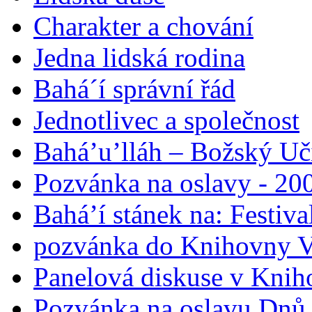
Charakter a chování
Jedna lidská rodina
Bahá´í správní řád
Jednotlivec a společnost
Bahá’u’lláh – Božský Uči
Pozvánka na oslavy - 200
Bahá’í stánek na: Festiv
pozvánka do Knihovny V
Panelová diskuse v Knih
Pozvánka na oslavu Dnů 