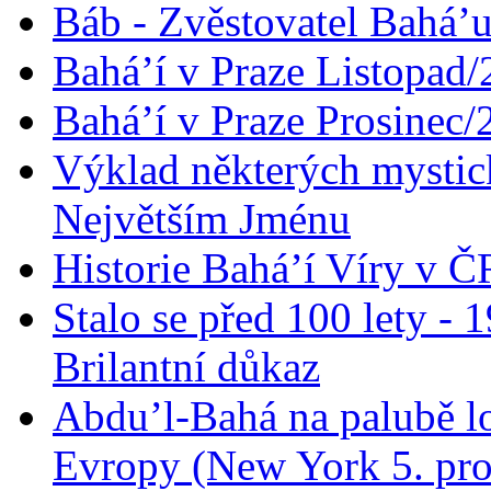
Báb - Zvěstovatel Bahá’u
Bahá’í v Praze Listopad
Bahá’í v Praze Prosinec/
Výklad některých mysti
Největším Jménu
Historie Bahá’í Víry v Č
Stalo se před 100 lety -
Brilantní důkaz
Abdu’l-Bahá na palubě lo
Evropy (New York 5. pro