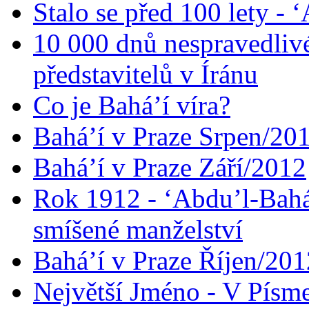
Stalo se před 100 lety -
10 000 dnů nespravedliv
představitelů v Íránu
Co je Bahá’í víra?
Bahá’í v Praze Srpen/20
Bahá’í v Praze Září/2012
Rok 1912 - ‘Abdu’l-Bahá
smíšené manželství
Bahá’í v Praze Říjen/201
Největší Jméno - V Písm