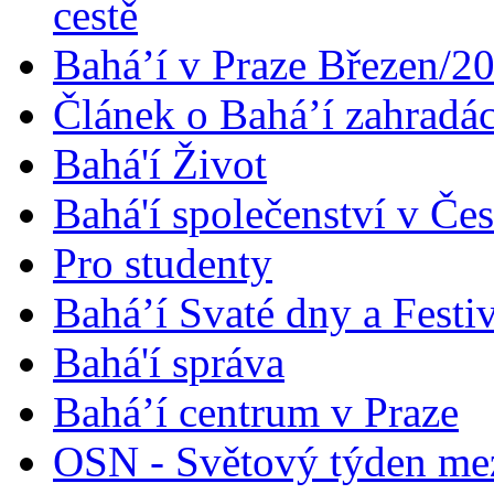
cestě
Bahá’í v Praze Březen/2
Článek o Bahá’í zahradá
Bahá'í Život
Bahá'í společenství v Če
Pro studenty
Bahá’í Svaté dny a Festi
Bahá'í správa
Bahá’í centrum v Praze
OSN - Světový týden me