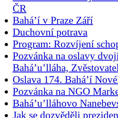
ČR
Bahá’í v Praze Září
Duchovní potrava
Program: Rozvíjení schop
Pozvánka na oslavy dvoj
Bahá’u’lláha, Zvěstovatel
Oslava 174. Bahá’í Nové
Pozvánka na NGO Marke
Bahá’u’lláhovo Nanebev
Jak se dozvěděli prezide