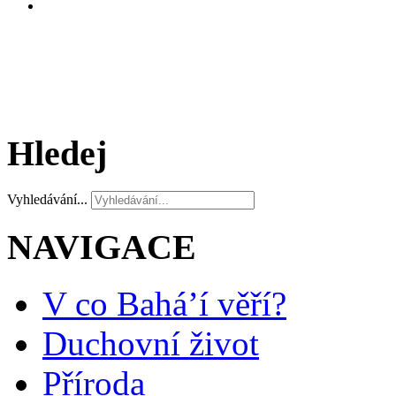
Hledej
Vyhledávání...
NAVIGACE
V co Bahá’í věří?
Duchovní život
Příroda