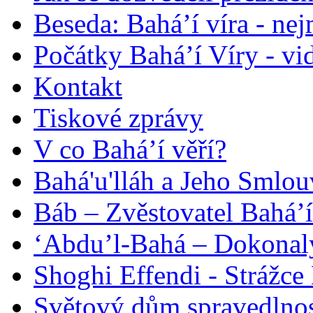
Beseda: Bahá’í víra - ne
Počátky Bahá’í Víry - vi
Kontakt
Tiskové zprávy
V co Bahá’í věří?
Bahá'u'lláh a Jeho Smlou
Báb – Zvěstovatel Bahá’í
‘Abdu’l-Bahá – Dokonalý
Shoghi Effendi - Strážce 
Světový dům spravedlnos