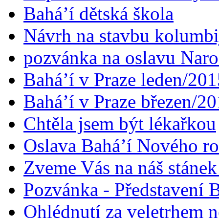
Bahá’í dětská škola
Návrh na stavbu kolumbi
pozvánka na oslavu Naroz
Bahá’í v Praze leden/201
Bahá’í v Praze březen/2
Chtěla jsem být lékařkou
Oslava Bahá’í Nového r
Zveme Vás na náš stáne
Pozvánka - Představení B
Ohlédnutí za veletrhem n