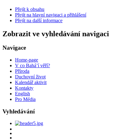
Přejít k obsahu
Přejít na hlavní navigaci a přihlášení
Přejít na další informace
Zobrazit ve vyhledávání navigaci
Navigace
Home-page
V co Bahá’í věří?
Příroda
Duchovní život
Kalendář aktivit
Kontakty
English
Pro Média
Vyhledávání