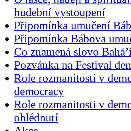
hudební vystoupení
Připomínka umučení Bába
Připomínka Bábova umuče
Co znamená slovo Bahá’í 
Pozvánka na Festival de
Role rozmanitosti v demok
democracy
Role rozmanitosti v demo
ohlédnutí
Akce