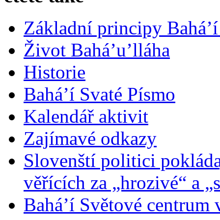
Základní principy Bahá’í
Život Bahá’u’lláha
Historie
Bahá’í Svaté Písmo
Kalendář aktivit
Zajímavé odkazy
Slovenští politici poklád
věřících za „hrozivé“ a „
Bahá’í Světové centrum v