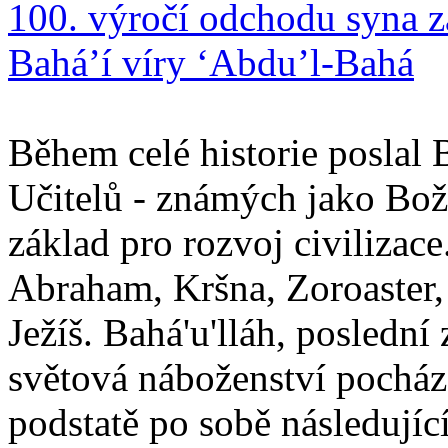
100. výročí odchodu syna z
Bahá’í víry ‘Abdu’l-Bahá
Během celé historie poslal 
Učitelů - známých jako Boží
základ pro rozvoj civilizace
Abraham, Kršna, Zoroaster
Ježíš. Bahá'u'lláh, poslední 
světová náboženství pocháze
podstatě po sobě následují