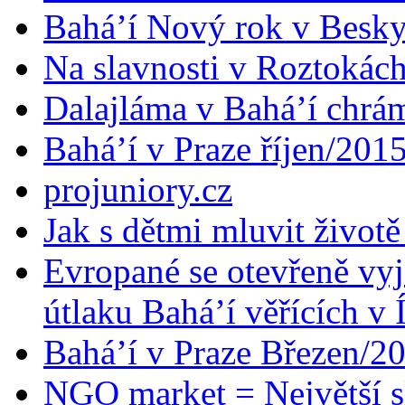
Bahá’í Nový rok v Besk
Na slavnosti v Roztokác
Dalajláma v Bahá’í chrá
Bahá’í v Praze říjen/201
projuniory.cz
Jak s dětmi mluvit životě
Evropané se otevřeně vyj
útlaku Bahá’í věřících v 
Bahá’í v Praze Březen/2
NGO market = Největší s