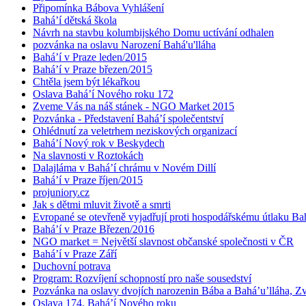
Připomínka Bábova Vyhlášení
Bahá’í dětská škola
Návrh na stavbu kolumbijského Domu uctívání odhalen
pozvánka na oslavu Narození Bahá'u'lláha
Bahá’í v Praze leden/2015
Bahá’í v Praze březen/2015
Chtěla jsem být lékařkou
Oslava Bahá’í Nového roku 172
Zveme Vás na náš stánek - NGO Market 2015
Pozvánka - Představení Bahá’í společentství
Ohlédnutí za veletrhem neziskových organizací
Bahá’í Nový rok v Beskydech
Na slavnosti v Roztokách
Dalajláma v Bahá’í chrámu v Novém Dillí
Bahá’í v Praze říjen/2015
projuniory.cz
Jak s dětmi mluvit životě a smrti
Evropané se otevřeně vyjadřují proti hospodářskému útlaku Bah
Bahá’í v Praze Březen/2016
NGO market = Největší slavnost občanské společnosti v ČR
Bahá’í v Praze Září
Duchovní potrava
Program: Rozvíjení schopností pro naše sousedství
Pozvánka na oslavy dvojích narozenin Bába a Bahá’u’lláha, Zvě
Oslava 174. Bahá’í Nového roku