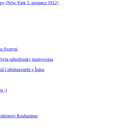
opy (New York 5. prosince 1912)
vu Svatyni
 byla nábožensky motivována
’í představitelů v Íránu
e :)
ezidentovi Rouhanimu