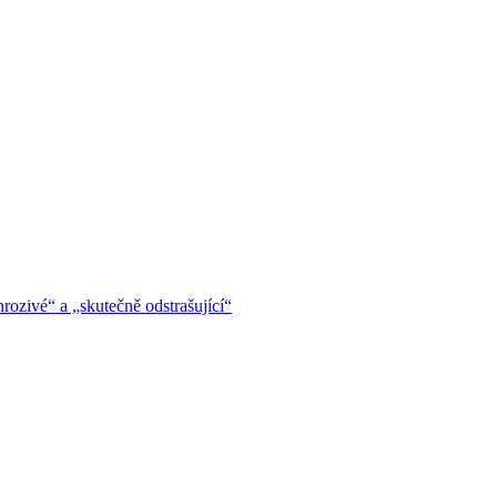
hrozivé“ a „skutečně odstrašující“