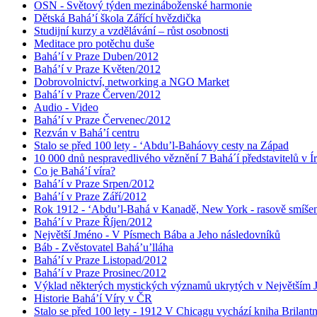
OSN - Světový týden mezináboženské harmonie
Dětská Bahá’í škola Zářící hvězdička
Studijní kurzy a vzdělávání – růst osobnosti
Meditace pro potěchu duše
Bahá’í v Praze Duben/2012
Bahá’í v Praze Květen/2012
Dobrovolnictví, networking a NGO Market
Bahá’í v Praze Červen/2012
Audio - Video
Bahá’í v Praze Červenec/2012
Rezván v Bahá’í centru
Stalo se před 100 lety - ‘Abdu’l-Baháovy cesty na Západ
10 000 dnů nespravedlivého věznění 7 Bahá´í představitelů v Í
Co je Bahá’í víra?
Bahá’í v Praze Srpen/2012
Bahá’í v Praze Září/2012
Rok 1912 - ‘Abdu’l-Bahá v Kanadě, New York - rasově smíšen
Bahá’í v Praze Říjen/2012
Největší Jméno - V Písmech Bába a Jeho následovníků
Báb - Zvěstovatel Bahá’u’lláha
Bahá’í v Praze Listopad/2012
Bahá’í v Praze Prosinec/2012
Výklad některých mystických významů ukrytých v Největším
Historie Bahá’í Víry v ČR
Stalo se před 100 lety - 1912 V Chicagu vychází kniha Brilant