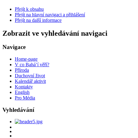
Přejít k obsahu
Přejít na hlavní navigaci a přihlášení
Přejít na další informace
Zobrazit ve vyhledávání navigaci
Navigace
Home-page
V co Bahá’í věří?
Příroda
Duchovní život
Kalendář aktivit
Kontakty
English
Pro Média
Vyhledávání