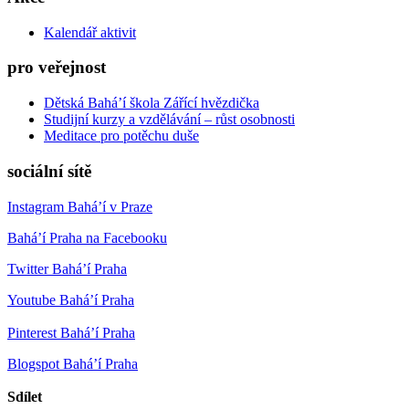
Kalendář aktivit
pro veřejnost
Dětská Bahá’í škola Zářící hvězdička
Studijní kurzy a vzdělávání – růst osobnosti
Meditace pro potěchu duše
sociální sítě
Instagram Bahá’í v Praze
Bahá’í Praha na Facebooku
Twitter Bahá’í Praha
Youtube Bahá’í Praha
Pinterest Bahá’í Praha
Blogspot Bahá’í Praha
Sdílet