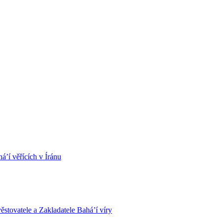
á’í věřících v Íránu
stovatele a Zakladatele Bahá’í víry