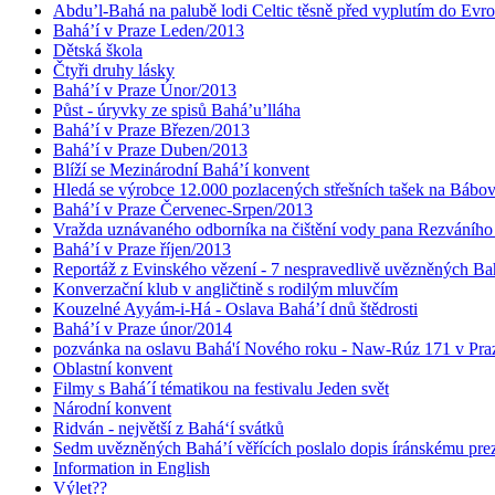
Abdu’l-Bahá na palubě lodi Celtic těsně před vyplutím do Evr
Bahá’í v Praze Leden/2013
Dětská škola
Čtyři druhy lásky
Bahá’í v Praze Únor/2013
Půst - úryvky ze spisů Bahá’u’lláha
Bahá’í v Praze Březen/2013
Bahá’í v Praze Duben/2013
Blíží se Mezinárodní Bahá’í konvent
Hledá se výrobce 12.000 pozlacených střešních tašek na Bábo
Bahá’í v Praze Červenec-Srpen/2013
Vražda uznávaného odborníka na čištění vody pana Rezváního
Bahá’í v Praze říjen/2013
Reportáž z Evinského vězení - 7 nespravedlivě uvězněných Bahá
Konverzační klub v angličtině s rodilým mluvčím
Kouzelné Ayyám-i-Há - Oslava Bahá’í dnů štědrosti
Bahá’í v Praze únor/2014
pozvánka na oslavu Bahá'í Nového roku - Naw-Rúz 171 v Praz
Oblastní konvent
Filmy s Bahá´í tématikou na festivalu Jeden svět
Národní konvent
Ridván - největší z Bahá‘í svátků
Sedm uvězněných Bahá’í věřících poslalo dopis íránskému pr
Information in English
Výlet??