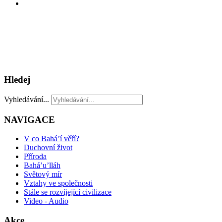
Hledej
Vyhledávání...
NAVIGACE
V co Bahá’í věří?
Duchovní život
Příroda
Bahá’u’lláh
Světový mír
Vztahy ve společnosti
Stále se rozvíjející civilizace
Video - Audio
Akce