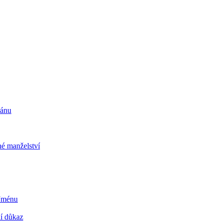
ránu
é manželství
 Jménu
ní důkaz