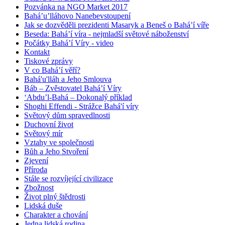
Pozvánka na NGO Market 2017
Bahá’u’lláhovo Nanebevstoupení
Jak se dozvěděli prezidenti Masaryk a Beneš o Bahá’í víře
Beseda: Bahá’í víra - nejmladší světové náboženství
Počátky Bahá’í Víry - video
Kontakt
Tiskové zprávy
V co Bahá’í věří?
Bahá'u'lláh a Jeho Smlouva
Báb – Zvěstovatel Bahá’í Víry
‘Abdu’l-Bahá – Dokonalý příklad
Shoghi Effendi - Strážce Bahá'í víry
Světový dům spravedlnosti
Duchovní život
Světový mír
Vztahy ve společnosti
Bůh a Jeho Stvoření
Zjevení
Příroda
Stále se rozvíjející civilizace
Zbožnost
Život plný štědrosti
Lidská duše
Charakter a chování
Jedna lidská rodina