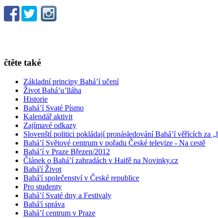
čtěte také
Základní principy Bahá’í učení
Život Bahá’u’lláha
Historie
Bahá’í Svaté Písmo
Kalendář aktivit
Zajímavé odkazy
Slovenští politici pokládají pronásledování Bahá’í věřících za „
Bahá’í Světové centrum v pořadu České televize - Na cestě
Bahá’í v Praze Březen/2012
Článek o Bahá’í zahradách v Haifě na Novinky.cz
Bahá'í Život
Bahá'í společenství v České republice
Pro studenty
Bahá’í Svaté dny a Festivaly
Bahá'í správa
Bahá’í centrum v Praze