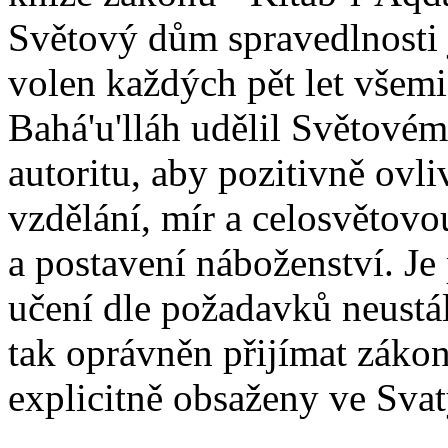
Světový dům spravedlnosti j
volen každých pět let všemi
Bahá'u'lláh udělil Světové
autoritu, aby pozitivně ovl
vzdělání, mír a celosvětovou
a postavení náboženství. J
učení dle požadavků neustále
tak oprávněn přijímat zákon
explicitně obsaženy ve Svat