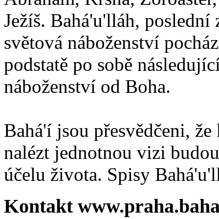
Ježíš. Bahá'u'lláh, poslední 
světová náboženství pocháze
podstatě po sobě následují
náboženství od Boha.
Bahá'í jsou přesvědčeni, že 
nalézt jednotnou vizi budou
účelu života. Spisy Bahá'u'll
Kontakt www.praha.baha