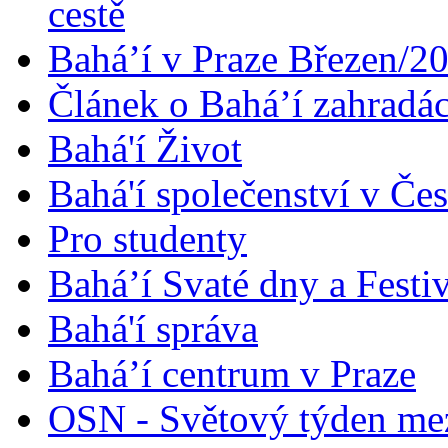
cestě
Bahá’í v Praze Březen/2
Článek o Bahá’í zahradá
Bahá'í Život
Bahá'í společenství v Če
Pro studenty
Bahá’í Svaté dny a Festi
Bahá'í správa
Bahá’í centrum v Praze
OSN - Světový týden me