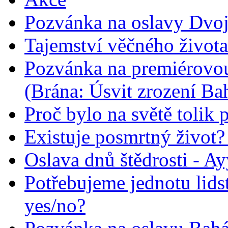
Pozvánka na oslavy Dvoj
Tajemství věčného života
Pozvánka na premiérovou
(Brána: Úsvit zrození Ba
Proč bylo na světě tolik 
Existuje posmrtný život? :
Oslava dnů štědrosti - A
Potřebujeme jednotu lid
yes/no?