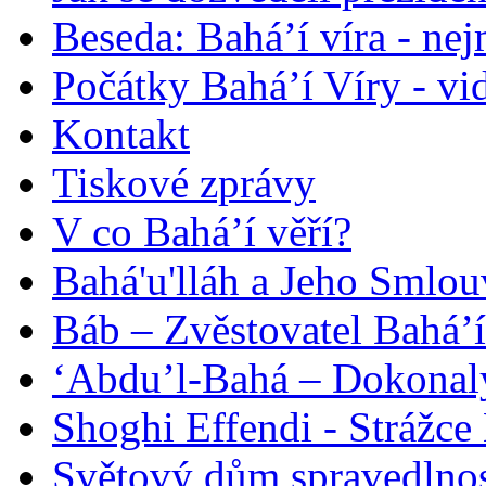
Beseda: Bahá’í víra - ne
Počátky Bahá’í Víry - vi
Kontakt
Tiskové zprávy
V co Bahá’í věří?
Bahá'u'lláh a Jeho Smlou
Báb – Zvěstovatel Bahá’í
‘Abdu’l-Bahá – Dokonalý
Shoghi Effendi - Strážce 
Světový dům spravedlnos