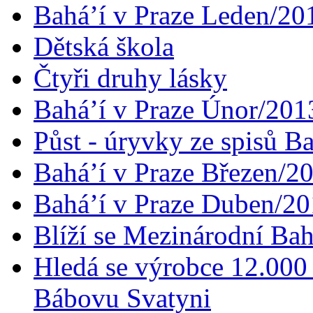
Bahá’í v Praze Leden/20
Dětská škola
Čtyři druhy lásky
Bahá’í v Praze Únor/201
Půst - úryvky ze spisů B
Bahá’í v Praze Březen/2
Bahá’í v Praze Duben/2
Blíží se Mezinárodní Bah
Hledá se výrobce 12.000 
Bábovu Svatyni