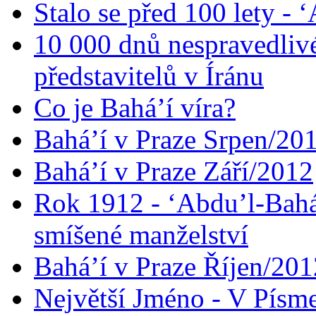
Stalo se před 100 lety -
10 000 dnů nespravedliv
představitelů v Íránu
Co je Bahá’í víra?
Bahá’í v Praze Srpen/20
Bahá’í v Praze Září/2012
Rok 1912 - ‘Abdu’l-Bahá
smíšené manželství
Bahá’í v Praze Říjen/201
Největší Jméno - V Písm