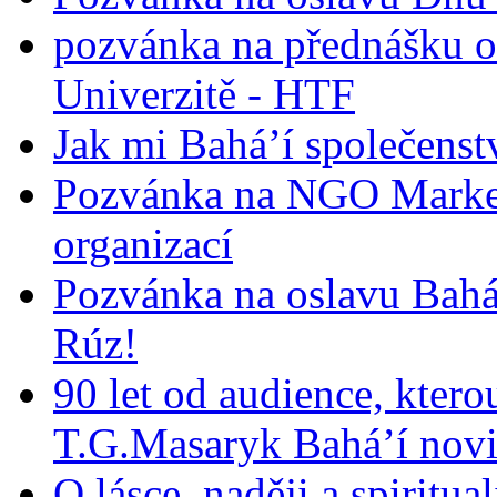
pozvánka na přednášku o
Univerzitě - HTF
Jak mi Bahá’í společenst
Pozvánka na NGO Market
organizací
Pozvánka na oslavu Bah
Rúz!
90 let od audience, ktero
T.G.Masaryk Bahá’í novi
O lásce, naději a spiritua