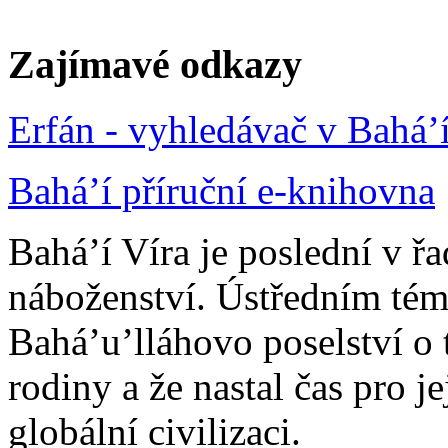
Zajímavé odkazy
Erfán - vyhledávač v Bahá’
Bahá’í příruční e-knihovna
Bahá’í Víra je poslední v ř
náboženství. Ústředním tém
Bahá’u’lláhovo poselství o 
rodiny a že nastal čas pro j
globální civilizaci.