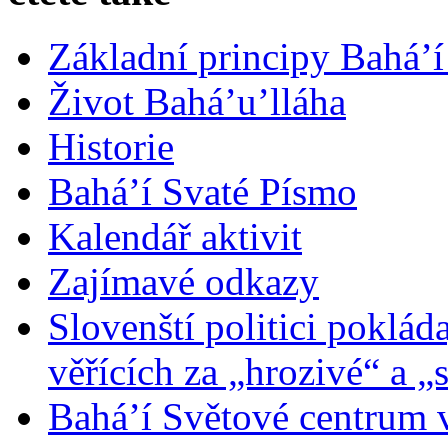
Základní principy Bahá’í
Život Bahá’u’lláha
Historie
Bahá’í Svaté Písmo
Kalendář aktivit
Zajímavé odkazy
Slovenští politici poklád
věřících za „hrozivé“ a „
Bahá’í Světové centrum v