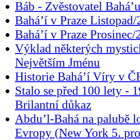
Báb - Zvěstovatel Bahá’u
Bahá’í v Praze Listopad
Bahá’í v Praze Prosinec/
Výklad některých mysti
Největším Jménu
Historie Bahá’í Víry v Č
Stalo se před 100 lety -
Brilantní důkaz
Abdu’l-Bahá na palubě lo
Evropy (New York 5. pro