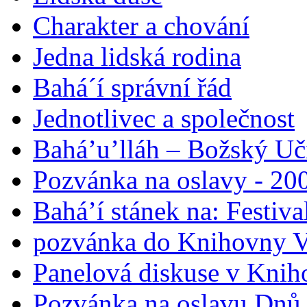
Charakter a chování
Jedna lidská rodina
Bahá´í správní řád
Jednotlivec a společnost
Bahá’u’lláh – Božský Uči
Pozvánka na oslavy - 200
Bahá’í stánek na: Festiv
pozvánka do Knihovny V
Panelová diskuse v Knih
Pozvánka na oslavu Dnů 