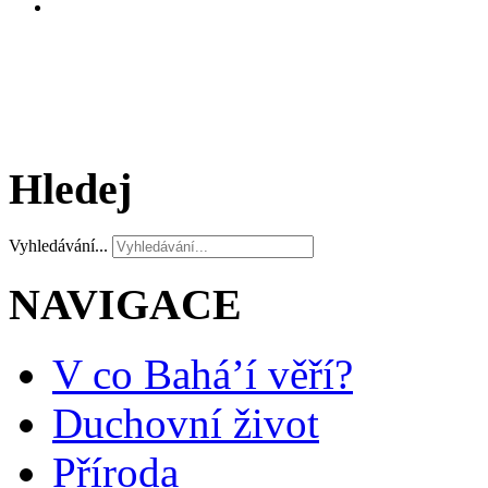
Hledej
Vyhledávání...
NAVIGACE
V co Bahá’í věří?
Duchovní život
Příroda