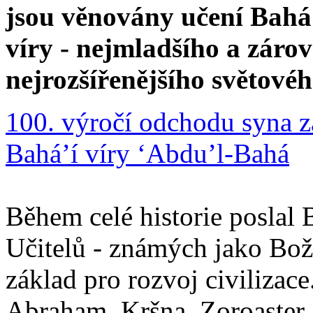
jsou věnovány učení Bahá'
víry - nejmladšího a zár
nejrozšířenějšího světové
100. výročí odchodu syna z
Bahá’í víry ‘Abdu’l-Bahá
Během celé historie poslal 
Učitelů - známých jako Boží
základ pro rozvoj civilizace
Abraham, Kršna, Zoroaster