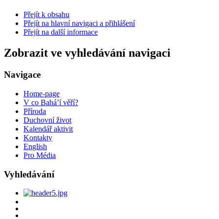
Přejít k obsahu
Přejít na hlavní navigaci a přihlášení
Přejít na další informace
Zobrazit ve vyhledávání navigaci
Navigace
Home-page
V co Bahá’í věří?
Příroda
Duchovní život
Kalendář aktivit
Kontakty
English
Pro Média
Vyhledávání