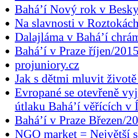
Bahá’í Nový rok v Besk
Na slavnosti v Roztokác
Dalajláma v Bahá’í chrá
Bahá’í v Praze říjen/201
projuniory.cz
Jak s dětmi mluvit životě
Evropané se otevřeně vyj
útlaku Bahá’í věřících v 
Bahá’í v Praze Březen/2
NGO market = Největší s