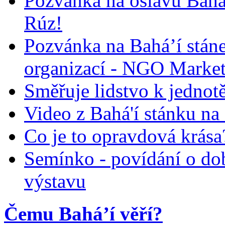
Pozvánka na oslavu Bah
Rúz!
Pozvánka na Bahá’í stán
organizací - NGO Marke
Směřuje lidstvo k jednot
Video z Bahá'í stánku na
Co je to opravdová krása?
Semínko - povídání o do
výstavu
Čemu Bahá’í věří?