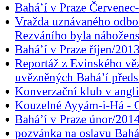
Bahá’í v Praze Červenec
Vražda uznávaného odbor
Rezváního byla nábožen
Bahá’í v Praze říjen/201
Reportáž z Evinského věz
uvězněných Bahá’í předst
Konverzační klub v angl
Kouzelné Ayyám-i-Há - O
Bahá’í v Praze únor/201
pozvánka na oslavu Bahá