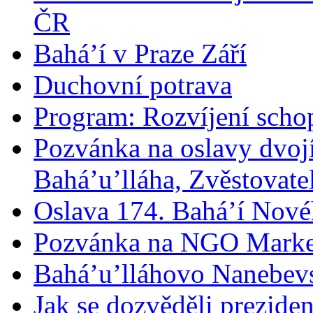
ČR
Bahá’í v Praze Září
Duchovní potrava
Program: Rozvíjení schop
Pozvánka na oslavy dvoj
Bahá’u’lláha, Zvěstovatel
Oslava 174. Bahá’í Nové
Pozvánka na NGO Marke
Bahá’u’lláhovo Nanebev
Jak se dozvěděli prezide