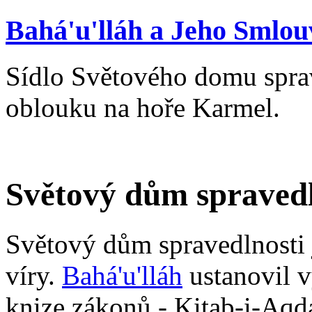
Bahá'u'lláh a Jeho Smlou
Sídlo Světového domu sprav
oblouku na hoře Karmel.
Světový dům spravedl
Světový dům spravedlnosti 
víry.
Bahá'u'lláh
ustanovil v
knize zákonů - Kitab-i-Aqd