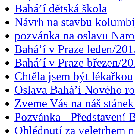
Bahá’í dětská škola
Návrh na stavbu kolumbi
pozvánka na oslavu Naroz
Bahá’í v Praze leden/201
Bahá’í v Praze březen/2
Chtěla jsem být lékařkou
Oslava Bahá’í Nového r
Zveme Vás na náš stáne
Pozvánka - Představení B
Ohlédnutí za veletrhem n