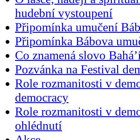
hudební vystoupení
Připomínka umučení Bába
Připomínka Bábova umuče
Co znamená slovo Bahá’í 
Pozvánka na Festival de
Role rozmanitosti v demok
democracy
Role rozmanitosti v demo
ohlédnutí
Akce