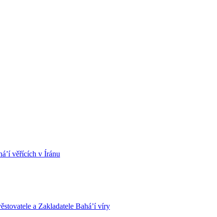
á’í věřících v Íránu
stovatele a Zakladatele Bahá’í víry