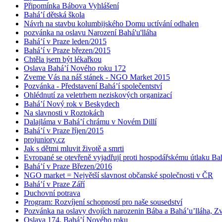
Připomínka Bábova Vyhlášení
Bahá’í dětská škola
Návrh na stavbu kolumbijského Domu uctívání odhalen
pozvánka na oslavu Narození Bahá'u'lláha
Bahá’í v Praze leden/2015
Bahá’í v Praze březen/2015
Chtěla jsem být lékařkou
Oslava Bahá’í Nového roku 172
Zveme Vás na náš stánek - NGO Market 2015
Pozvánka - Představení Bahá’í společentství
Ohlédnutí za veletrhem neziskových organizací
Bahá’í Nový rok v Beskydech
Na slavnosti v Roztokách
Dalajláma v Bahá’í chrámu v Novém Dillí
Bahá’í v Praze říjen/2015
projuniory.cz
Jak s dětmi mluvit životě a smrti
Evropané se otevřeně vyjadřují proti hospodářskému útlaku Bah
Bahá’í v Praze Březen/2016
NGO market = Největší slavnost občanské společnosti v ČR
Bahá’í v Praze Září
Duchovní potrava
Program: Rozvíjení schopností pro naše sousedství
Pozvánka na oslavy dvojích narozenin Bába a Bahá’u’lláha, Zvě
Oslava 174. Bahá’í Nového roku