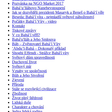
Pozvánka na NGO Market 2017
Bahá’u’lláhovo Nanebevstoupení
Jak se dozvěděli prezidenti Masaryk a Beneš o Bahá’í víře
Beseda: Bahá’í víra - nejmladší světové náboženství
Počátky Bahá’í Víry - video
Kontakt
Tiskové zprávy
V co Bahá’í věří?
Bahá'u'lláh a Jeho Smlouva
Báb – Zvěstovatel Bahá’í Víry
‘Abdu’l-Bahá – Dokonalý příklad
Shoghi Effendi - Strážce Bahá'í víry
Světový dům spravedlnosti
Duchovní život
Světový mír
Vztahy ve společnosti
Bůh a Jeho Stvoření
Zjevení
Příroda
Stále se rozvíjející civilizace
Zbožnost
Život plný štědrosti
Lidská duše
Charakter a chování
Jedna lidská rodina