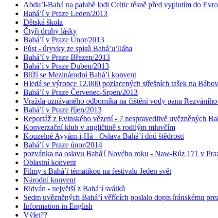
Abdu’l-Bahá na palubě lodi Celtic těsně před vyplutím do Evr
Bahá’í v Praze Leden/2013
Dětská škola
Čtyři druhy lásky
Bahá’í v Praze Únor/2013
Půst - úryvky ze spisů Bahá’u’lláha
Bahá’í v Praze Březen/2013
Bahá’í v Praze Duben/2013
Blíží se Mezinárodní Bahá’í konvent
Hledá se výrobce 12.000 pozlacených střešních tašek na Bábo
Bahá’í v Praze Červenec-Srpen/2013
Vražda uznávaného odborníka na čištění vody pana Rezváního
Bahá’í v Praze říjen/2013
Reportáž z Evinského vězení - 7 nespravedlivě uvězněných Bahá
Konverzační klub v angličtině s rodilým mluvčím
Kouzelné Ayyám-i-Há - Oslava Bahá’í dnů štědrosti
Bahá’í v Praze únor/2014
pozvánka na oslavu Bahá'í Nového roku - Naw-Rúz 171 v Praz
Oblastní konvent
Filmy s Bahá´í tématikou na festivalu Jeden svět
Národní konvent
Ridván - největší z Bahá‘í svátků
Sedm uvězněných Bahá’í věřících poslalo dopis íránskému pr
Information in English
Výlet??