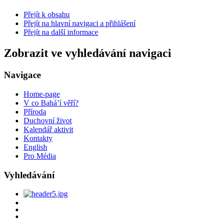
Přejít k obsahu
Přejít na hlavní navigaci a přihlášení
Přejít na další informace
Zobrazit ve vyhledávání navigaci
Navigace
Home-page
V co Bahá’í věří?
Příroda
Duchovní život
Kalendář aktivit
Kontakty
English
Pro Média
Vyhledávání