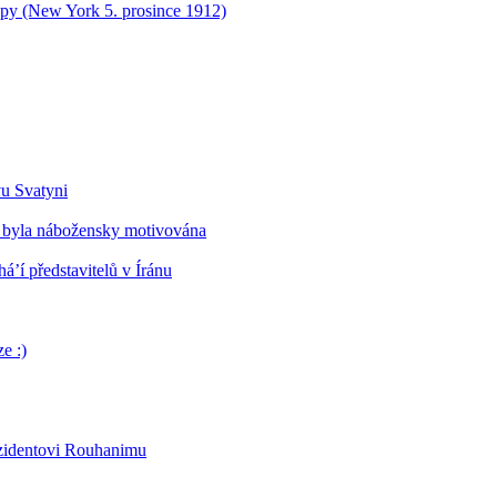
opy (New York 5. prosince 1912)
vu Svatyni
 byla nábožensky motivována
’í představitelů v Íránu
e :)
ezidentovi Rouhanimu