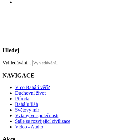
Hledej
Vyhledávání...
NAVIGACE
V co Bahá’í věří?
Duchovní život
Příroda
Bahá’u’lláh
Světový mír
Vztahy ve společnosti
Stále se rozvíjející civilizace
Video - Audio
Akce