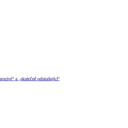
hrozivé“ a „skutečně odstrašující“