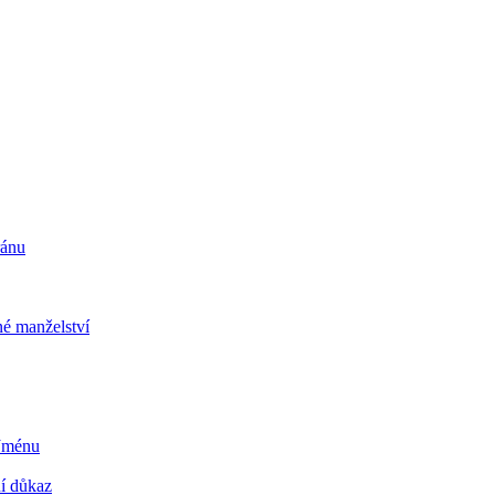
ránu
é manželství
 Jménu
ní důkaz