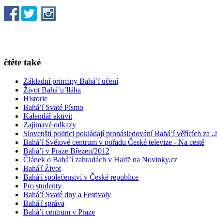
čtěte také
Základní principy Bahá’í učení
Život Bahá’u’lláha
Historie
Bahá’í Svaté Písmo
Kalendář aktivit
Zajímavé odkazy
Slovenští politici pokládají pronásledování Bahá’í věřících za „
Bahá’í Světové centrum v pořadu České televize - Na cestě
Bahá’í v Praze Březen/2012
Článek o Bahá’í zahradách v Haifě na Novinky.cz
Bahá'í Život
Bahá'í společenství v České republice
Pro studenty
Bahá’í Svaté dny a Festivaly
Bahá'í správa
Bahá’í centrum v Praze