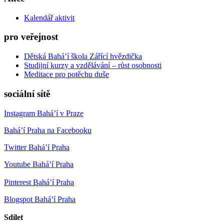
Kalendář aktivit
pro veřejnost
Dětská Bahá’í škola Zářící hvězdička
Studijní kurzy a vzdělávání – růst osobnosti
Meditace pro potěchu duše
sociální sítě
Instagram Bahá’í v Praze
Bahá’í Praha na Facebooku
Twitter Bahá’í Praha
Youtube Bahá’í Praha
Pinterest Bahá’í Praha
Blogspot Bahá’í Praha
Sdílet