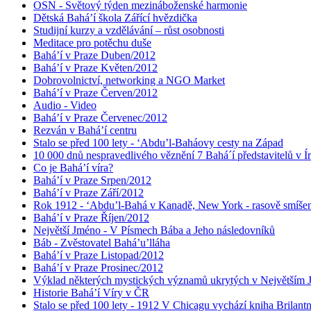
OSN - Světový týden mezináboženské harmonie
Dětská Bahá’í škola Zářící hvězdička
Studijní kurzy a vzdělávání – růst osobnosti
Meditace pro potěchu duše
Bahá’í v Praze Duben/2012
Bahá’í v Praze Květen/2012
Dobrovolnictví, networking a NGO Market
Bahá’í v Praze Červen/2012
Audio - Video
Bahá’í v Praze Červenec/2012
Rezván v Bahá’í centru
Stalo se před 100 lety - ‘Abdu’l-Baháovy cesty na Západ
10 000 dnů nespravedlivého věznění 7 Bahá´í představitelů v Í
Co je Bahá’í víra?
Bahá’í v Praze Srpen/2012
Bahá’í v Praze Září/2012
Rok 1912 - ‘Abdu’l-Bahá v Kanadě, New York - rasově smíšen
Bahá’í v Praze Říjen/2012
Největší Jméno - V Písmech Bába a Jeho následovníků
Báb - Zvěstovatel Bahá’u’lláha
Bahá’í v Praze Listopad/2012
Bahá’í v Praze Prosinec/2012
Výklad některých mystických významů ukrytých v Největším
Historie Bahá’í Víry v ČR
Stalo se před 100 lety - 1912 V Chicagu vychází kniha Brilant