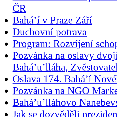
ČR
Bahá’í v Praze Září
Duchovní potrava
Program: Rozvíjení schop
Pozvánka na oslavy dvoj
Bahá’u’lláha, Zvěstovatel
Oslava 174. Bahá’í Nové
Pozvánka na NGO Marke
Bahá’u’lláhovo Nanebev
Jak se dozvěděli prezide