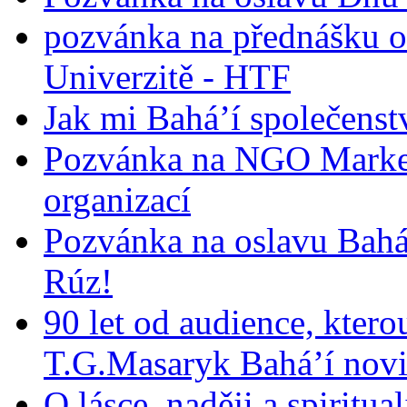
pozvánka na přednášku o
Univerzitě - HTF
Jak mi Bahá’í společenst
Pozvánka na NGO Market
organizací
Pozvánka na oslavu Bah
Rúz!
90 let od audience, ktero
T.G.Masaryk Bahá’í novi
O lásce, naději a spiritua