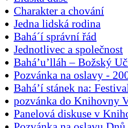
Charakter a chování
Jedna lidská rodina
Bahá´í správní řád
Jednotlivec a společnost
Bahá’u’lláh – Božský Uči
Pozvánka na oslavy - 200
Bahá’í stánek na: Festiv
pozvánka do Knihovny V
Panelová diskuse v Knih
Pozvánka na oslavu Dnů 