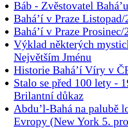
Báb - Zvěstovatel Bahá’u
Bahá’í v Praze Listopad
Bahá’í v Praze Prosinec/
Výklad některých mysti
Největším Jménu
Historie Bahá’í Víry v Č
Stalo se před 100 lety -
Brilantní důkaz
Abdu’l-Bahá na palubě lo
Evropy (New York 5. pro