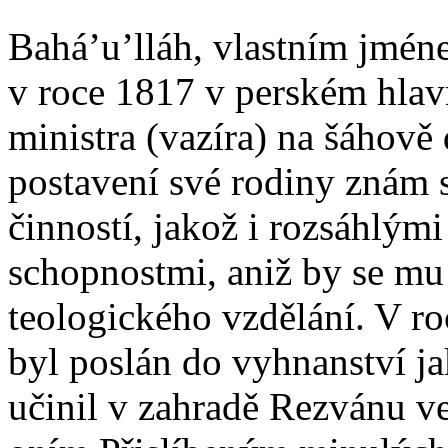
Bahá’u’lláh, vlastním jmén
v roce 1817 v perském hla
ministra (vazíra) na šáhově
postavení své rodiny znám s
činností, jakož i rozsáhlý
schopnostmi, aniž by se mu
teologického vzdělání. V r
byl poslán do vyhnanství ja
učinil v zahradě Rezvánu ve