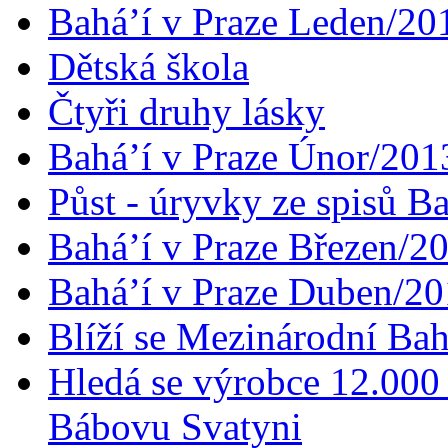
Bahá’í v Praze Leden/20
Dětská škola
Čtyři druhy lásky
Bahá’í v Praze Únor/201
Půst - úryvky ze spisů B
Bahá’í v Praze Březen/2
Bahá’í v Praze Duben/2
Blíží se Mezinárodní Bah
Hledá se výrobce 12.000 
Bábovu Svatyni