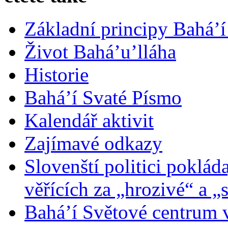
Základní principy Bahá’í
Život Bahá’u’lláha
Historie
Bahá’í Svaté Písmo
Kalendář aktivit
Zajímavé odkazy
Slovenští politici poklád
věřících za „hrozivé“ a „
Bahá’í Světové centrum v