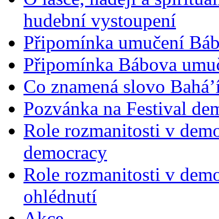
hudební vystoupení
Připomínka umučení Bába
Připomínka Bábova umuče
Co znamená slovo Bahá’í 
Pozvánka na Festival de
Role rozmanitosti v demok
democracy
Role rozmanitosti v demo
ohlédnutí
Akce