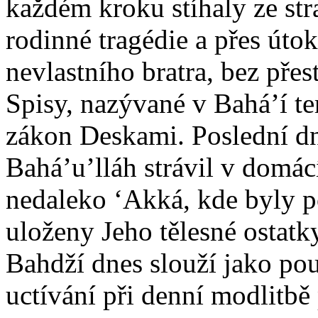
každém kroku stíhaly ze str
rodinné tragédie a přes úto
nevlastního bratra, bez pře
Spisy, nazývané v Bahá’í t
zákon Deskami. Poslední d
Bahá’u’lláh strávil v domác
nedaleko ‘Akká, kde byly 
uloženy Jeho tělesné ostatk
Bahdží dnes slouží jako pou
uctívání při denní modlitbě