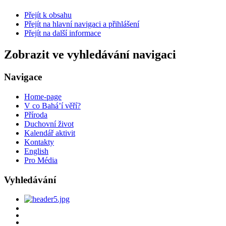
Přejít k obsahu
Přejít na hlavní navigaci a přihlášení
Přejít na další informace
Zobrazit ve vyhledávání navigaci
Navigace
Home-page
V co Bahá’í věří?
Příroda
Duchovní život
Kalendář aktivit
Kontakty
English
Pro Média
Vyhledávání