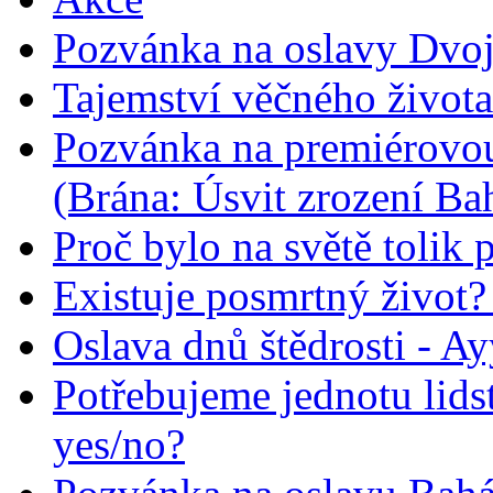
Pozvánka na oslavy Dvoj
Tajemství věčného života
Pozvánka na premiérovou
(Brána: Úsvit zrození Ba
Proč bylo na světě tolik 
Existuje posmrtný život? :
Oslava dnů štědrosti - A
Potřebujeme jednotu lid
yes/no?