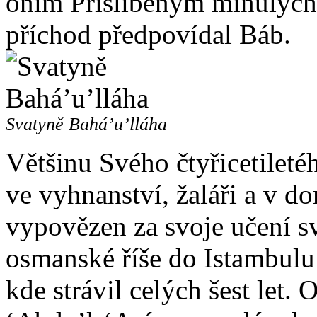
oním Přislíbeným minulých 
příchod předpovídal Báb.
Svatyně Bahá’u’lláha
Většinu Svého čtyřicetileté
ve vyhnanství, žaláři a v 
vypovězen za svoje učení s
osmanské říše do Istambulu 
kde strávil celých šest let