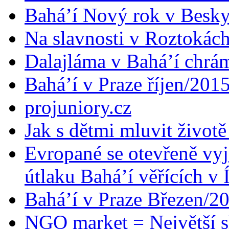
Bahá’í Nový rok v Besk
Na slavnosti v Roztokác
Dalajláma v Bahá’í chrá
Bahá’í v Praze říjen/201
projuniory.cz
Jak s dětmi mluvit životě
Evropané se otevřeně vyj
útlaku Bahá’í věřících v 
Bahá’í v Praze Březen/2
NGO market = Největší s