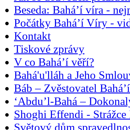
Beseda: Bahá’í víra - ne
Počátky Bahá’í Víry - vi
Kontakt
Tiskové zprávy
V co Bahá’í věří?
Bahá'u'lláh a Jeho Smlou
Báb – Zvěstovatel Bahá’í
‘Abdu’l-Bahá – Dokonalý
Shoghi Effendi - Strážce 
Světový dům spravedlnos