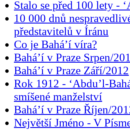
Stalo se před 100 lety -
10 000 dnů nespravedliv
představitelů v Íránu
Co je Bahá’í víra?
Bahá’í v Praze Srpen/20
Bahá’í v Praze Září/2012
Rok 1912 - ‘Abdu’l-Bahá
smíšené manželství
Bahá’í v Praze Říjen/201
Největší Jméno - V Písm