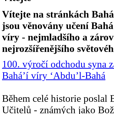
Vítejte na stránkách Bahá'
jsou věnovány učení Bahá'
víry - nejmladšího a zár
nejrozšířenějšího světové
100. výročí odchodu syna z
Bahá’í víry ‘Abdu’l-Bahá
Během celé historie poslal 
Učitelů - známých jako Boží