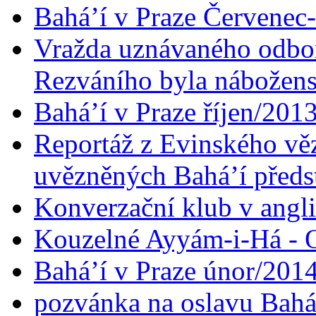
Bahá’í v Praze Červenec
Vražda uznávaného odbor
Rezváního byla nábožen
Bahá’í v Praze říjen/201
Reportáž z Evinského věz
uvězněných Bahá’í předst
Konverzační klub v angl
Kouzelné Ayyám-i-Há - O
Bahá’í v Praze únor/201
pozvánka na oslavu Bahá