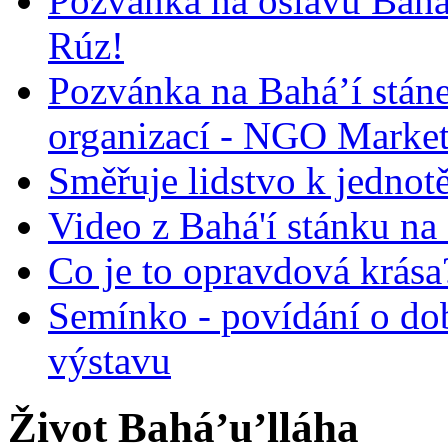
Pozvánka na oslavu Bah
Rúz!
Pozvánka na Bahá’í stán
organizací - NGO Marke
Směřuje lidstvo k jednot
Video z Bahá'í stánku na
Co je to opravdová krása?
Semínko - povídání o do
výstavu
Život Bahá’u’lláha