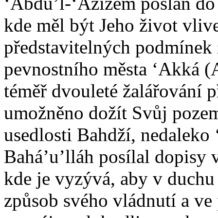
‘Abdu’l-‘Azízem poslán do t
kde měl být Jeho život vliv
představitelných podmínek 
pevnostního města ‘Akká (A
téměř dvouleté žalářování 
umožněno dožít Svůj pozem
usedlosti Bahdží, nedaleko
Bahá’u’lláh posílal dopisy
kde je vyzývá, aby v duchu
způsob svého vládnutí a ve