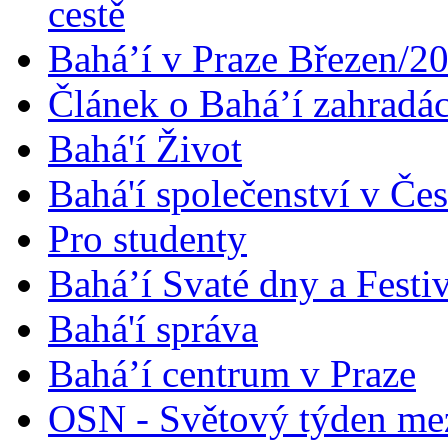
cestě
Bahá’í v Praze Březen/2
Článek o Bahá’í zahradá
Bahá'í Život
Bahá'í společenství v Če
Pro studenty
Bahá’í Svaté dny a Festi
Bahá'í správa
Bahá’í centrum v Praze
OSN - Světový týden me