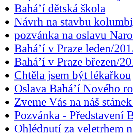
Bahá’í dětská škola
Návrh na stavbu kolumbi
pozvánka na oslavu Naroz
Bahá’í v Praze leden/201
Bahá’í v Praze březen/2
Chtěla jsem být lékařkou
Oslava Bahá’í Nového r
Zveme Vás na náš stáne
Pozvánka - Představení B
Ohlédnutí za veletrhem n