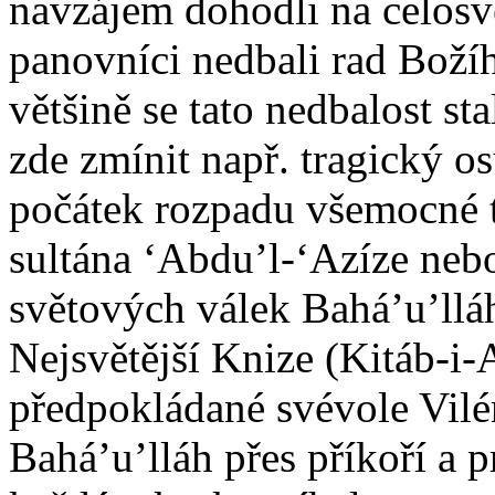
navzájem dohodli na celosv
panovníci nedbali rad Božíh
většině se tato nedbalost s
zde zmínit např. tragický os
počátek rozpadu všemocné t
sultána ‘Abdu’l-‘Azíze neb
světových válek Bahá’u’ll
Nejsvětější Knize (Kitáb-i-
předpokládané svévole Vilém
Bahá’u’lláh přes příkoří a p