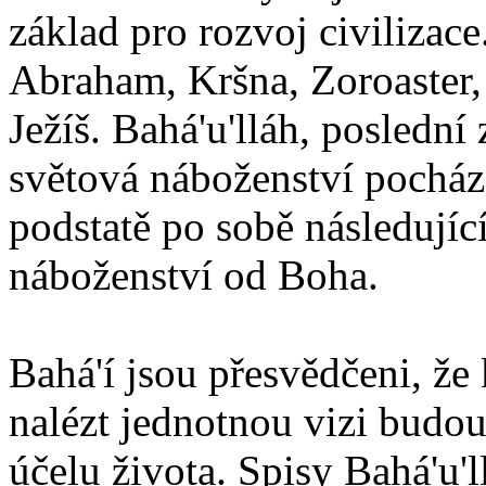
základ pro rozvoj civilizace
Abraham, Kršna, Zoroaster
Ježíš. Bahá'u'lláh, poslední 
světová náboženství pocháze
podstatě po sobě následují
náboženství od Boha.
Bahá'í jsou přesvědčeni, že 
nalézt jednotnou vizi budou
účelu života. Spisy Bahá'u'll