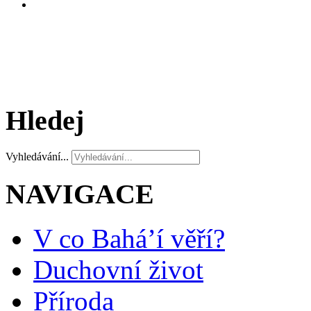
Hledej
Vyhledávání...
NAVIGACE
V co Bahá’í věří?
Duchovní život
Příroda