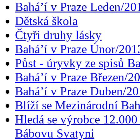
Bahá’í v Praze Leden/20
Dětská škola
Čtyři druhy lásky
Bahá’í v Praze Únor/201
Půst - úryvky ze spisů B
Bahá’í v Praze Březen/2
Bahá’í v Praze Duben/2
Blíží se Mezinárodní Bah
Hledá se výrobce 12.000 
Bábovu Svatyni