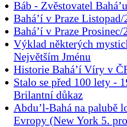
Báb - Zvěstovatel Bahá’u
Bahá’í v Praze Listopad
Bahá’í v Praze Prosinec/
Výklad některých mysti
Největším Jménu
Historie Bahá’í Víry v Č
Stalo se před 100 lety -
Brilantní důkaz
Abdu’l-Bahá na palubě lo
Evropy (New York 5. pro