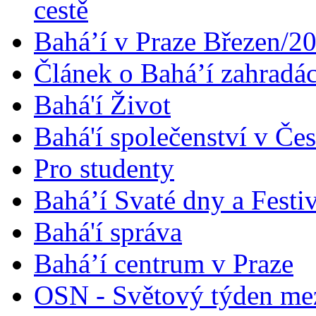
cestě
Bahá’í v Praze Březen/2
Článek o Bahá’í zahradá
Bahá'í Život
Bahá'í společenství v Če
Pro studenty
Bahá’í Svaté dny a Festi
Bahá'í správa
Bahá’í centrum v Praze
OSN - Světový týden me