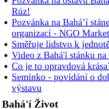
Pozvánka na oslavu Bah
Rúz!
Pozvánka na Bahá’í stán
organizací - NGO Marke
Směřuje lidstvo k jednot
Video z Bahá'í stánku na
Co je to opravdová krása?
Semínko - povídání o do
výstavu
Bahá'í Život