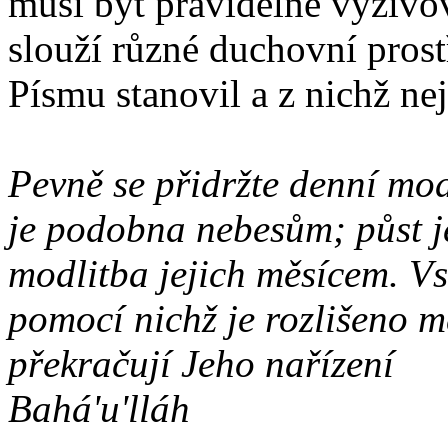
musí být pravidelně vyživ
slouží různé duchovní prost
Písmu stanovil a z nichž nej
Pevně se přidržte denní mod
je podobna nebesům; půst j
modlitba jejich měsícem. Vsk
pomocí nichž je rozlišeno m
překračují Jeho nařízení
Bahá'u'lláh