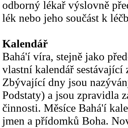
odborný lékař výslovně pře
lék nebo jeho součást k lé
Kalendář
Bahá'í víra, stejně jako pře
vlastní kalendář sestávající
Zbývající dny jsou nazývá
Podstaty) a jsou zpravidla 
činnosti. Měsíce Bahá'í kal
jmen a přídomků Boha. Nový