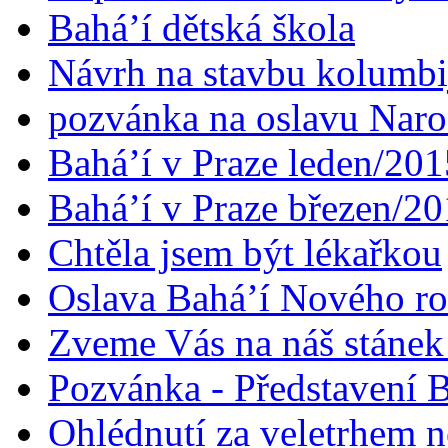
Bahá’í dětská škola
Návrh na stavbu kolumbi
pozvánka na oslavu Naroz
Bahá’í v Praze leden/201
Bahá’í v Praze březen/2
Chtěla jsem být lékařkou
Oslava Bahá’í Nového r
Zveme Vás na náš stáne
Pozvánka - Představení B
Ohlédnutí za veletrhem n