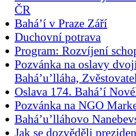
ČR
Bahá’í v Praze Září
Duchovní potrava
Program: Rozvíjení schop
Pozvánka na oslavy dvoj
Bahá’u’lláha, Zvěstovatel
Oslava 174. Bahá’í Nové
Pozvánka na NGO Marke
Bahá’u’lláhovo Nanebev
Jak se dozvěděli prezide