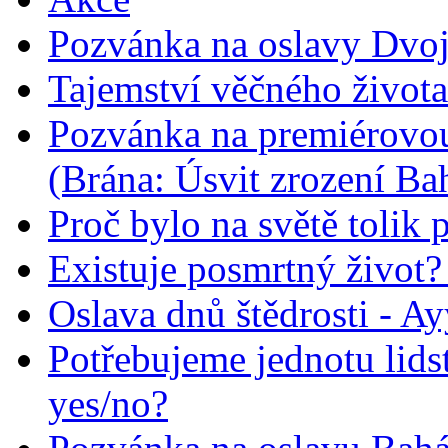
Pozvánka na oslavy Dvoj
Tajemství věčného života
Pozvánka na premiérovou
(Brána: Úsvit zrození Ba
Proč bylo na světě tolik 
Existuje posmrtný život? :
Oslava dnů štědrosti - A
Potřebujeme jednotu lid
yes/no?