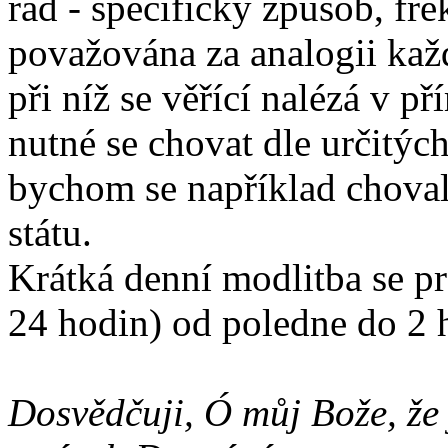
řád - specifický způsob, fre
považována za analogii kaž
při níž se věřící nalézá v p
nutné se chovat dle určitýc
bychom se například choval
státu.
Krátká denní modlitba se p
24 hodin) od poledne do 2 
Dosvědčuji, Ó můj Bože, že j