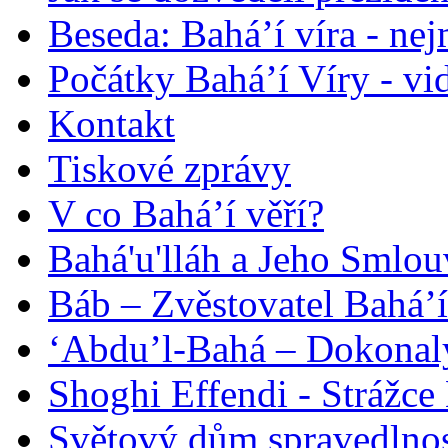
Beseda: Bahá’í víra - ne
Počátky Bahá’í Víry - vi
Kontakt
Tiskové zprávy
V co Bahá’í věří?
Bahá'u'lláh a Jeho Smlou
Báb – Zvěstovatel Bahá’í
‘Abdu’l-Bahá – Dokonalý
Shoghi Effendi - Strážce 
Světový dům spravedlnos