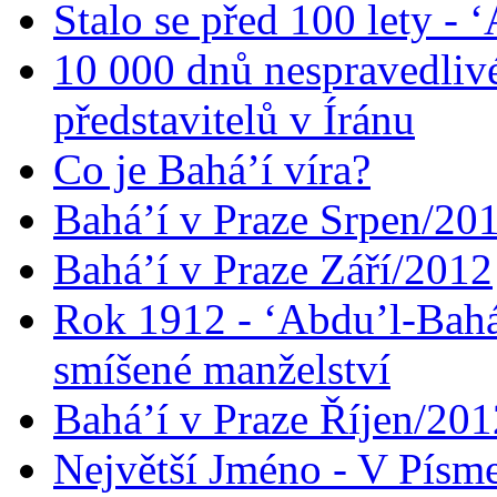
Stalo se před 100 lety -
10 000 dnů nespravedliv
představitelů v Íránu
Co je Bahá’í víra?
Bahá’í v Praze Srpen/20
Bahá’í v Praze Září/2012
Rok 1912 - ‘Abdu’l-Bahá
smíšené manželství
Bahá’í v Praze Říjen/201
Největší Jméno - V Písm