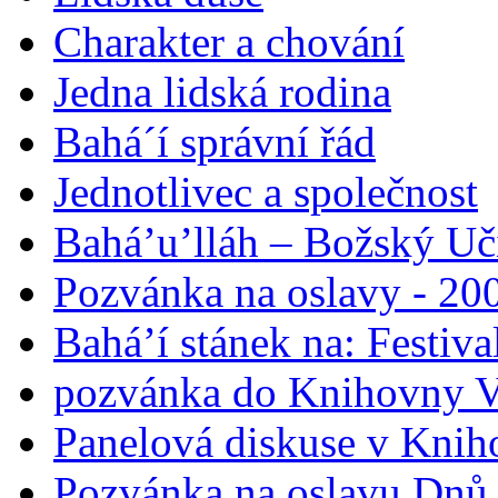
Charakter a chování
Jedna lidská rodina
Bahá´í správní řád
Jednotlivec a společnost
Bahá’u’lláh – Božský Uči
Pozvánka na oslavy - 200
Bahá’í stánek na: Festiv
pozvánka do Knihovny V
Panelová diskuse v Knih
Pozvánka na oslavu Dnů 