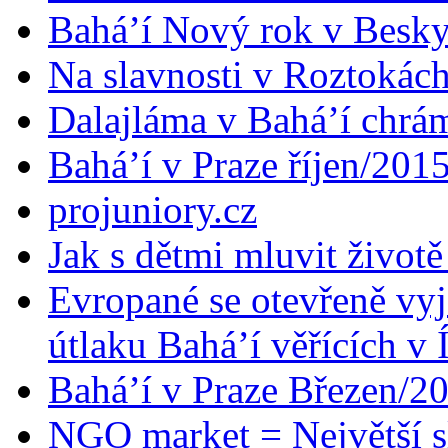
Bahá’í Nový rok v Besk
Na slavnosti v Roztokác
Dalajláma v Bahá’í chrá
Bahá’í v Praze říjen/201
projuniory.cz
Jak s dětmi mluvit životě
Evropané se otevřeně vyj
útlaku Bahá’í věřících v 
Bahá’í v Praze Březen/2
NGO market = Největší s