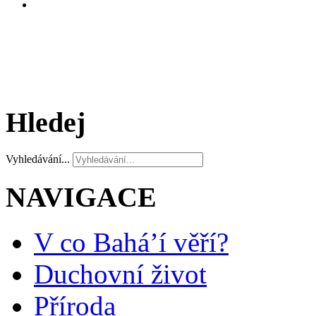
Hledej
Vyhledávání...
NAVIGACE
V co Bahá’í věří?
Duchovní život
Příroda