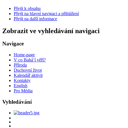
Přejít k obsahu
Přejít na hlavní navigaci a přihlášení
Přejít na další informace
Zobrazit ve vyhledávání navigaci
Navigace
Home-page
V co Bahá’í věří?
Příroda
Duchovní život
Kalendář aktivit
Kontakty
English
Pro Média
Vyhledávání