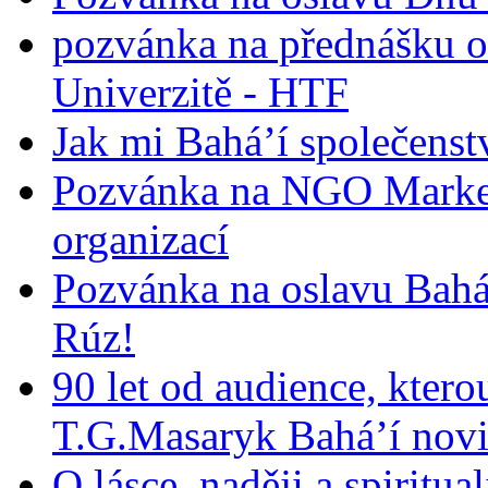
pozvánka na přednášku o
Univerzitě - HTF
Jak mi Bahá’í společenst
Pozvánka na NGO Market
organizací
Pozvánka na oslavu Bah
Rúz!
90 let od audience, ktero
T.G.Masaryk Bahá’í novi
O lásce, naději a spiritua