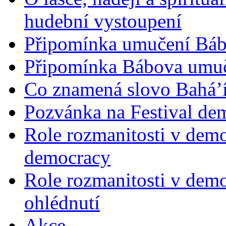
hudební vystoupení
Připomínka umučení Bába
Připomínka Bábova umuče
Co znamená slovo Bahá’í 
Pozvánka na Festival de
Role rozmanitosti v demok
democracy
Role rozmanitosti v demo
ohlédnutí
Akce