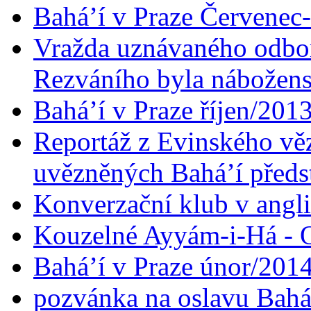
Bahá’í v Praze Červenec
Vražda uznávaného odbor
Rezváního byla nábožen
Bahá’í v Praze říjen/201
Reportáž z Evinského věz
uvězněných Bahá’í předst
Konverzační klub v angl
Kouzelné Ayyám-i-Há - O
Bahá’í v Praze únor/201
pozvánka na oslavu Bahá