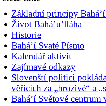
Základní principy Bahá’í
Život Bahá’u’lláha
Historie
Bahá’í Svaté Písmo
Kalendář aktivit
Zajímavé odkazy
Slovenští politici poklád
věřících za „hrozivé“ a „
Bahá’í Světové centrum v