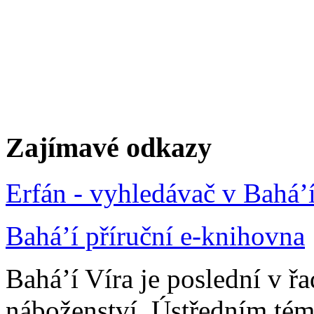
Zajímavé odkazy
Erfán - vyhledávač v Bahá’
Bahá’í příruční e-knihovna
Bahá’í Víra je poslední v ř
náboženství. Ústředním tém