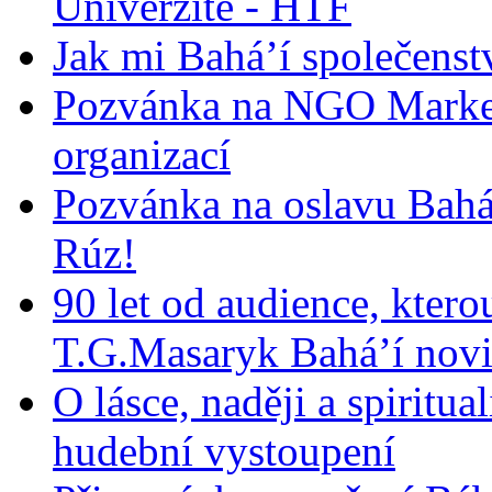
Univerzitě - HTF
Jak mi Bahá’í společenst
Pozvánka na NGO Market
organizací
Pozvánka na oslavu Bah
Rúz!
90 let od audience, ktero
T.G.Masaryk Bahá’í novi
O lásce, naději a spiritua
hudební vystoupení