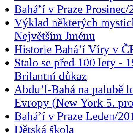
Bahá’í v Praze Prosinec/
Výklad některých mysti
Největším Jménu
Historie Bahá’í Víry v Č
Stalo se před 100 lety -
Brilantní důkaz
Abdu’l-Bahá na palubě lo
Evropy (New York 5. pro
Bahá’í v Praze Leden/20
Dětská škola