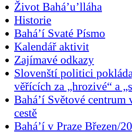
Život Bahá’u’lláha
Historie
Bahá’í Svaté Písmo
Kalendář aktivit
Zajímavé odkazy
Slovenští politici poklád
věřících za „hrozivé“ a „
Bahá’í Světové centrum v
cestě
Bahá’í v Praze Březen/2