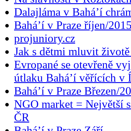
Dalajláma v Bahá’í chrá
Bahá’í v Praze říjen/201
projuniory.cz
Jak s dětmi mluvit životě
Evropané se otevřeně vyj
útlaku Bahá’í věřících v 
Bahá’í v Praze Březen/2
NGO market = Největší s
ČR
Bahá’í v Praze Září