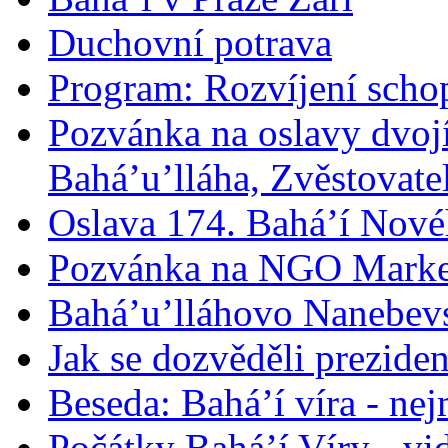
Duchovní potrava
Program: Rozvíjení schop
Pozvánka na oslavy dvoj
Bahá’u’lláha, Zvěstovatel
Oslava 174. Bahá’í Nové
Pozvánka na NGO Marke
Bahá’u’lláhovo Nanebev
Jak se dozvěděli prezide
Beseda: Bahá’í víra - ne
Počátky Bahá’í Víry - vi