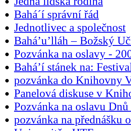
Jedna lidská rodina
Bahá´í správní řád
Jednotlivec a společnost
Bahá’u’lláh – Božský Uči
Pozvánka na oslavy - 200
Bahá’í stánek na: Festiv
pozvánka do Knihovny V
Panelová diskuse v Knih
Pozvánka na oslavu Dnů 
pozvánka na přednášku o