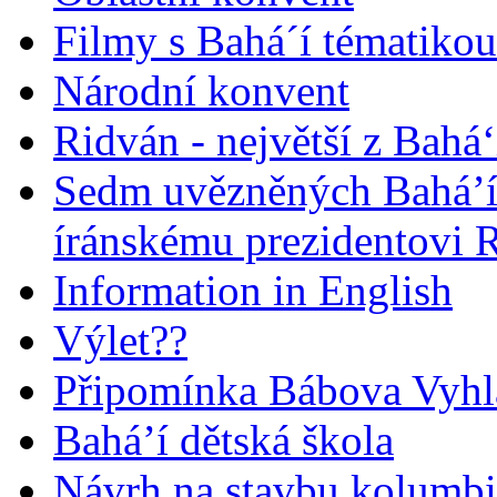
Filmy s Bahá´í tématikou 
Národní konvent
Ridván - největší z Bahá‘
Sedm uvězněných Bahá’í 
íránskému prezidentovi
Information in English
Výlet??
Připomínka Bábova Vyhl
Bahá’í dětská škola
Návrh na stavbu kolumbi