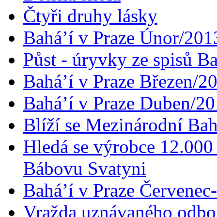
Čtyři druhy lásky
Bahá’í v Praze Únor/201
Půst - úryvky ze spisů B
Bahá’í v Praze Březen/2
Bahá’í v Praze Duben/2
Blíží se Mezinárodní Bah
Hledá se výrobce 12.000 
Bábovu Svatyni
Bahá’í v Praze Červenec
Vražda uznávaného odbor