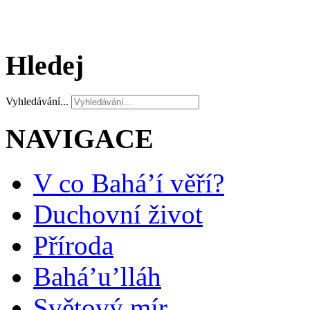
Hledej
Vyhledávání...
NAVIGACE
V co Bahá’í věří?
Duchovní život
Příroda
Bahá’u’lláh
Světový mír