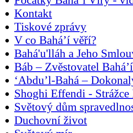
Kontakt
Tiskové zprávy
V co Bahá’í věří?
Bahá'u'lláh a Jeho Smlou
Báb – Zvěstovatel Bahá’í
‘Abdu’l-Bahá – Dokonalý
Shoghi Effendi - Strážce 
Světový dům spravedlnos
Duchovní život