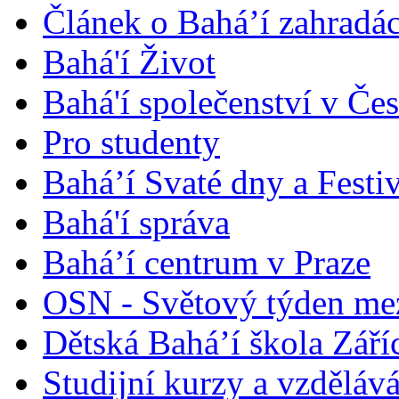
Článek o Bahá’í zahradá
Bahá'í Život
Bahá'í společenství v Če
Pro studenty
Bahá’í Svaté dny a Festi
Bahá'í správa
Bahá’í centrum v Praze
OSN - Světový týden me
Dětská Bahá’í škola Září
Studijní kurzy a vzdělává