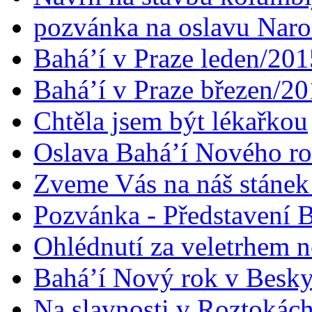
pozvánka na oslavu Naroz
Bahá’í v Praze leden/201
Bahá’í v Praze březen/2
Chtěla jsem být lékařkou
Oslava Bahá’í Nového r
Zveme Vás na náš stáne
Pozvánka - Představení B
Ohlédnutí za veletrhem n
Bahá’í Nový rok v Besk
Na slavnosti v Roztokác