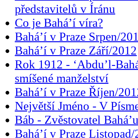
představitelů v Íránu
Co je Bahá’í víra?
Bahá’í v Praze Srpen/20
Bahá’í v Praze Září/2012
Rok 1912 - ‘Abdu’l-Bahá
smíšené manželství
Bahá’í v Praze Říjen/201
Největší Jméno - V Písm
Báb - Zvěstovatel Bahá’u
Bahá’í v Praze Listopad