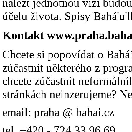
nalézt jednotnou vizi budou
účelu života. Spisy Bahá'u'll
Kontakt www.praha.baha
Chcete si popovídat o Bahá’
zúčastnit některého z prog
chcete zúčastnit neformálníh
stránkách neinzerujeme? Ne
email: praha @ bahai.cz
tel. +420 - 724 33 96 69