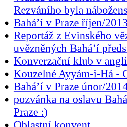
Rezváního byla nábožen
Bahá’í v Praze říjen/201
Reportáž z Evinského věz
uvězněných Bahá’í předst
Konverzační klub v angl
Kouzelné Ayyám-i-Há - O
Bahá’í v Praze únor/201
pozvánka na oslavu Bahá
Praze :)
Oblastní konvent