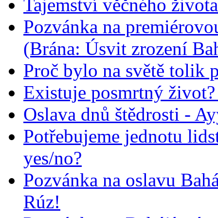
Tajemství věčného života
Pozvánka na premiérovou
(Brána: Úsvit zrození Ba
Proč bylo na světě tolik 
Existuje posmrtný život? :
Oslava dnů štědrosti - A
Potřebujeme jednotu lid
yes/no?
Pozvánka na oslavu Bah
Rúz!