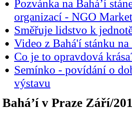
Pozvánka na Bahá’í stán
organizací - NGO Marke
Směřuje lidstvo k jednot
Video z Bahá'í stánku na
Co je to opravdová krása?
Semínko - povídání o do
výstavu
Bahá’í v Praze Září/20