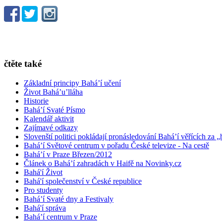
čtěte také
Základní principy Bahá’í učení
Život Bahá’u’lláha
Historie
Bahá’í Svaté Písmo
Kalendář aktivit
Zajímavé odkazy
Slovenští politici pokládají pronásledování Bahá’í věřících za „
Bahá’í Světové centrum v pořadu České televize - Na cestě
Bahá’í v Praze Březen/2012
Článek o Bahá’í zahradách v Haifě na Novinky.cz
Bahá'í Život
Bahá'í společenství v České republice
Pro studenty
Bahá’í Svaté dny a Festivaly
Bahá'í správa
Bahá’í centrum v Praze