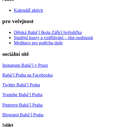
Kalendář aktivit
pro veřejnost
Dětská Bahá’í škola Zářící hvězdička
Studijní kurzy a vzdělávání – růst osobnosti
Meditace pro potěchu duše
sociální sítě
Instagram Bahá’í v Praze
Bahá’í Praha na Facebooku
Twitter Bahá’í Praha
Youtube Bahá’í Praha
Pinterest Bahá’í Praha
Blogspot Bahá’í Praha
Sdílet