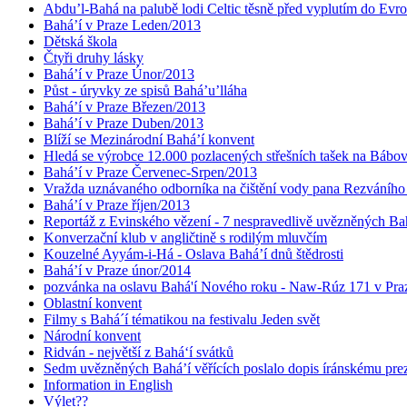
Abdu’l-Bahá na palubě lodi Celtic těsně před vyplutím do Evr
Bahá’í v Praze Leden/2013
Dětská škola
Čtyři druhy lásky
Bahá’í v Praze Únor/2013
Půst - úryvky ze spisů Bahá’u’lláha
Bahá’í v Praze Březen/2013
Bahá’í v Praze Duben/2013
Blíží se Mezinárodní Bahá’í konvent
Hledá se výrobce 12.000 pozlacených střešních tašek na Bábo
Bahá’í v Praze Červenec-Srpen/2013
Vražda uznávaného odborníka na čištění vody pana Rezváního
Bahá’í v Praze říjen/2013
Reportáž z Evinského vězení - 7 nespravedlivě uvězněných Bahá
Konverzační klub v angličtině s rodilým mluvčím
Kouzelné Ayyám-i-Há - Oslava Bahá’í dnů štědrosti
Bahá’í v Praze únor/2014
pozvánka na oslavu Bahá'í Nového roku - Naw-Rúz 171 v Praz
Oblastní konvent
Filmy s Bahá´í tématikou na festivalu Jeden svět
Národní konvent
Ridván - největší z Bahá‘í svátků
Sedm uvězněných Bahá’í věřících poslalo dopis íránskému pr
Information in English
Výlet??