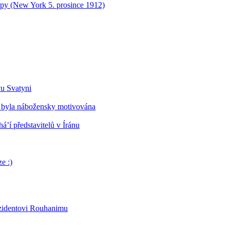
opy (New York 5. prosince 1912)
vu Svatyni
 byla nábožensky motivována
’í představitelů v Íránu
e :)
ezidentovi Rouhanimu