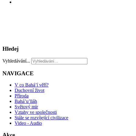
Hledej
Vyhledávání...
NAVIGACE
V co Bahá’í věří?
Duchovní život
Příroda
Bahá’u’lláh
Světový mír
Vztahy ve společnosti
Stále se rozvíjející civilizace
Video - Audio
Akce