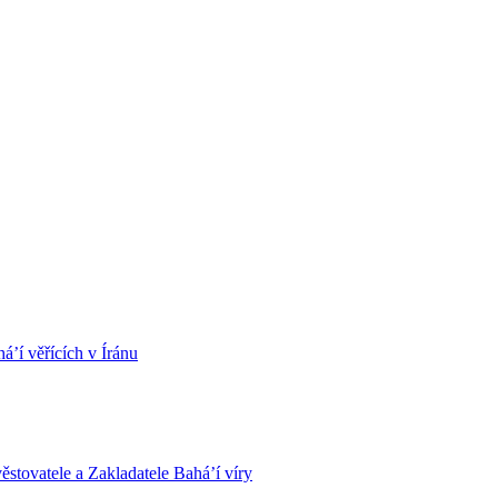
á’í věřících v Íránu
stovatele a Zakladatele Bahá’í víry