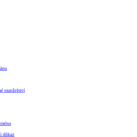
ránu
é manželství
 Jménu
ní důkaz