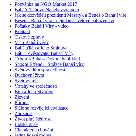
Pozvánka na NGO Market 2017
Bahá’u’lláhovo Nanebevstoupení
Jak se dozvěděli prezidenti Masaryk a Beneš o Bahá’í víře
Beseda: Bahá’í víra - nejmladší světové náboženství
Počátky Bahá’í Víry - video
Kontakt
Tiskové zprávy
V co Bahá’í věří?
Bahá'u'lláh a Jeho Smlouva
Báb – Zvěstovatel Bahá’í Víry
‘Abdu’l-Bahá – Dokonalý příklad
Shoghi Effendi - Strážce Bahá'í víry
Světový dům spravedlnosti
Duchovní život
Světový mír
Vztahy ve společnosti
Bůh a Jeho Stvoření
Zjevení
Příroda
Stále se rozvíjející civilizace
Zbožnost
Život plný štědrosti
Lidská duše
Charakter a chování
Jedna lidská rodina