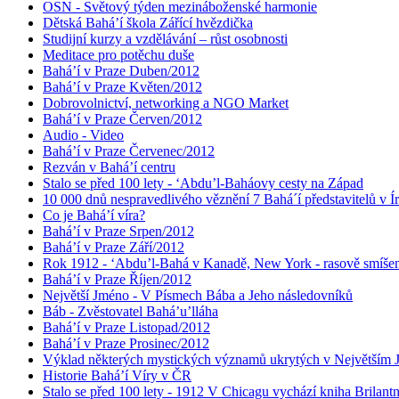
OSN - Světový týden mezináboženské harmonie
Dětská Bahá’í škola Zářící hvězdička
Studijní kurzy a vzdělávání – růst osobnosti
Meditace pro potěchu duše
Bahá’í v Praze Duben/2012
Bahá’í v Praze Květen/2012
Dobrovolnictví, networking a NGO Market
Bahá’í v Praze Červen/2012
Audio - Video
Bahá’í v Praze Červenec/2012
Rezván v Bahá’í centru
Stalo se před 100 lety - ‘Abdu’l-Baháovy cesty na Západ
10 000 dnů nespravedlivého věznění 7 Bahá´í představitelů v Í
Co je Bahá’í víra?
Bahá’í v Praze Srpen/2012
Bahá’í v Praze Září/2012
Rok 1912 - ‘Abdu’l-Bahá v Kanadě, New York - rasově smíšen
Bahá’í v Praze Říjen/2012
Největší Jméno - V Písmech Bába a Jeho následovníků
Báb - Zvěstovatel Bahá’u’lláha
Bahá’í v Praze Listopad/2012
Bahá’í v Praze Prosinec/2012
Výklad některých mystických významů ukrytých v Největším
Historie Bahá’í Víry v ČR
Stalo se před 100 lety - 1912 V Chicagu vychází kniha Brilant