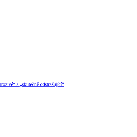
hrozivé“ a „skutečně odstrašující“