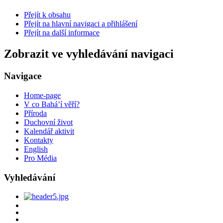
Přejít k obsahu
Přejít na hlavní navigaci a přihlášení
Přejít na další informace
Zobrazit ve vyhledávání navigaci
Navigace
Home-page
V co Bahá’í věří?
Příroda
Duchovní život
Kalendář aktivit
Kontakty
English
Pro Média
Vyhledávání