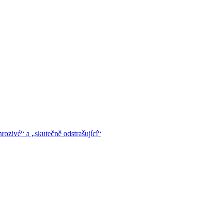
hrozivé“ a „skutečně odstrašující“