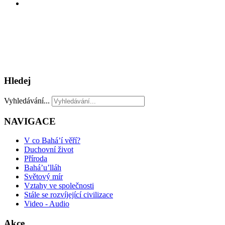
Hledej
Vyhledávání...
NAVIGACE
V co Bahá’í věří?
Duchovní život
Příroda
Bahá’u’lláh
Světový mír
Vztahy ve společnosti
Stále se rozvíjející civilizace
Video - Audio
Akce