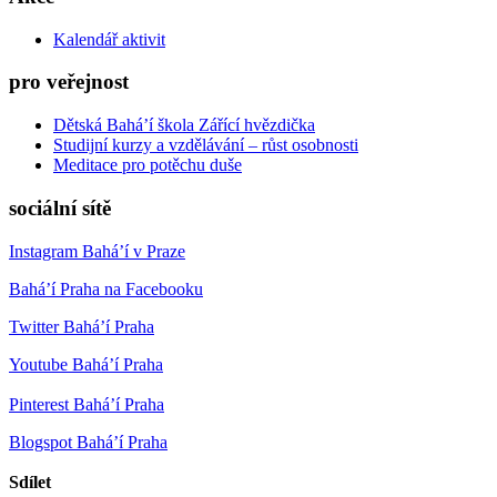
Kalendář aktivit
pro veřejnost
Dětská Bahá’í škola Zářící hvězdička
Studijní kurzy a vzdělávání – růst osobnosti
Meditace pro potěchu duše
sociální sítě
Instagram Bahá’í v Praze
Bahá’í Praha na Facebooku
Twitter Bahá’í Praha
Youtube Bahá’í Praha
Pinterest Bahá’í Praha
Blogspot Bahá’í Praha
Sdílet