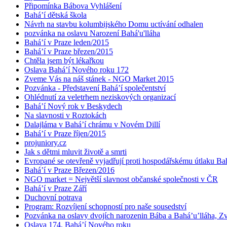
Připomínka Bábova Vyhlášení
Bahá’í dětská škola
Návrh na stavbu kolumbijského Domu uctívání odhalen
pozvánka na oslavu Narození Bahá'u'lláha
Bahá’í v Praze leden/2015
Bahá’í v Praze březen/2015
Chtěla jsem být lékařkou
Oslava Bahá’í Nového roku 172
Zveme Vás na náš stánek - NGO Market 2015
Pozvánka - Představení Bahá’í společentství
Ohlédnutí za veletrhem neziskových organizací
Bahá’í Nový rok v Beskydech
Na slavnosti v Roztokách
Dalajláma v Bahá’í chrámu v Novém Dillí
Bahá’í v Praze říjen/2015
projuniory.cz
Jak s dětmi mluvit životě a smrti
Evropané se otevřeně vyjadřují proti hospodářskému útlaku Bah
Bahá’í v Praze Březen/2016
NGO market = Největší slavnost občanské společnosti v ČR
Bahá’í v Praze Září
Duchovní potrava
Program: Rozvíjení schopností pro naše sousedství
Pozvánka na oslavy dvojích narozenin Bába a Bahá’u’lláha, Zvě
Oslava 174. Bahá’í Nového roku