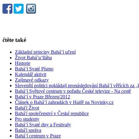
čtěte také
Základní principy Bahá’í učení
Život Bahá’u’lláha
Historie
Bahá’í Svaté Písmo
Kalendář aktivit
Zajímavé odkazy
Slovenští politici pokládají pronásledování Bahá’í věřících za „
Bahá’í Světové centrum v pořadu České televize - Na cestě
Bahá’í v Praze Březen/2012
Článek o Bahá’í zahradách v Haifě na Novinky.cz
Bahá'í Život
Bahá'í společenství v České republice
Pro studenty
Bahá’í Svaté dny a Festivaly
Bahá'í správa
Bahá’í centrum v Praze