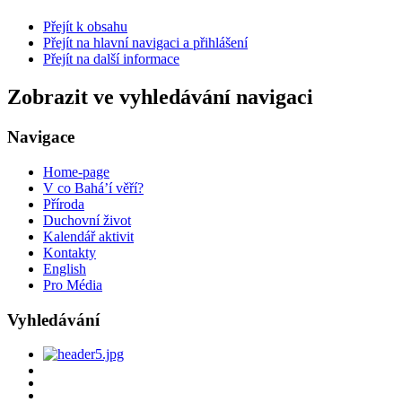
Přejít k obsahu
Přejít na hlavní navigaci a přihlášení
Přejít na další informace
Zobrazit ve vyhledávání navigaci
Navigace
Home-page
V co Bahá’í věří?
Příroda
Duchovní život
Kalendář aktivit
Kontakty
English
Pro Média
Vyhledávání