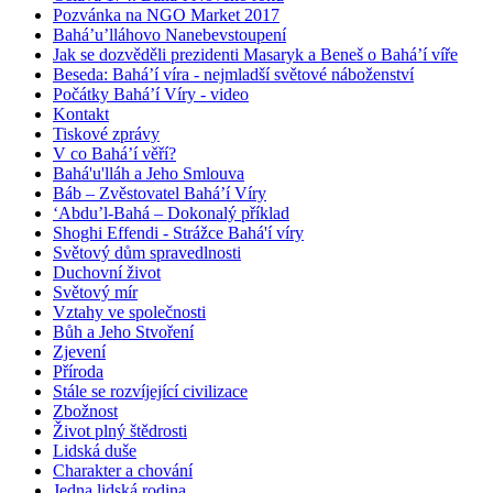
Pozvánka na NGO Market 2017
Bahá’u’lláhovo Nanebevstoupení
Jak se dozvěděli prezidenti Masaryk a Beneš o Bahá’í víře
Beseda: Bahá’í víra - nejmladší světové náboženství
Počátky Bahá’í Víry - video
Kontakt
Tiskové zprávy
V co Bahá’í věří?
Bahá'u'lláh a Jeho Smlouva
Báb – Zvěstovatel Bahá’í Víry
‘Abdu’l-Bahá – Dokonalý příklad
Shoghi Effendi - Strážce Bahá'í víry
Světový dům spravedlnosti
Duchovní život
Světový mír
Vztahy ve společnosti
Bůh a Jeho Stvoření
Zjevení
Příroda
Stále se rozvíjející civilizace
Zbožnost
Život plný štědrosti
Lidská duše
Charakter a chování
Jedna lidská rodina