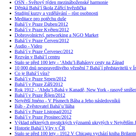
OSN - Světový týden mezináboženské harmonie
Dětská Bahá’í škola Zářící hvězdička
Studijní kurzy a vzdělávání – růst osobnosti
Meditace pro potěchu duše
Bahá’í v Praze Duben/2012
Bahá’í v Praze Květen/2012
Dobrovolnictví, networking a NGO Market
Bahá’í v Praze Červen/2012
Audio - Video
Bahá’í v Praze Červenec/2012
Rezván v Bahá’í centru
Stalo se před 100 lety - ‘Abdu’l-Baháovy cesty na Západ
10 000 dnů nespravedlivého věznění 7 Bahá´í představitelů v Í
Co je Bahá’í víra?
Bahá’í v Praze Srpen/2012
Bahá’í v Praze Září/2012
Rok 1912 - ‘Abdu’l-Bahá v Kanadě, New York - rasově smíšen
Bahá’í v Praze Říjen/2012
Největší Jméno - V Písmech Bába a Jeho následovníků
Báb - Zvěstovatel Bahá’u’lláha
Bahá’í v Praze Listopad/2012
Bahá’í v Praze Prosinec/2012
Výklad některých mystických významů ukrytých v Největším
Historie Bahá’í Víry v ČR
Stalo se před 100 lety - 1912 V Chicagu vychází kniha Brilant