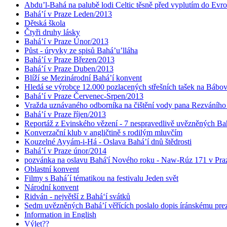
Abdu’l-Bahá na palubě lodi Celtic těsně před vyplutím do Evr
Bahá’í v Praze Leden/2013
Dětská škola
Čtyři druhy lásky
Bahá’í v Praze Únor/2013
Půst - úryvky ze spisů Bahá’u’lláha
Bahá’í v Praze Březen/2013
Bahá’í v Praze Duben/2013
Blíží se Mezinárodní Bahá’í konvent
Hledá se výrobce 12.000 pozlacených střešních tašek na Bábo
Bahá’í v Praze Červenec-Srpen/2013
Vražda uznávaného odborníka na čištění vody pana Rezváního
Bahá’í v Praze říjen/2013
Reportáž z Evinského vězení - 7 nespravedlivě uvězněných Bahá
Konverzační klub v angličtině s rodilým mluvčím
Kouzelné Ayyám-i-Há - Oslava Bahá’í dnů štědrosti
Bahá’í v Praze únor/2014
pozvánka na oslavu Bahá'í Nového roku - Naw-Rúz 171 v Praz
Oblastní konvent
Filmy s Bahá´í tématikou na festivalu Jeden svět
Národní konvent
Ridván - největší z Bahá‘í svátků
Sedm uvězněných Bahá’í věřících poslalo dopis íránskému pr
Information in English
Výlet??