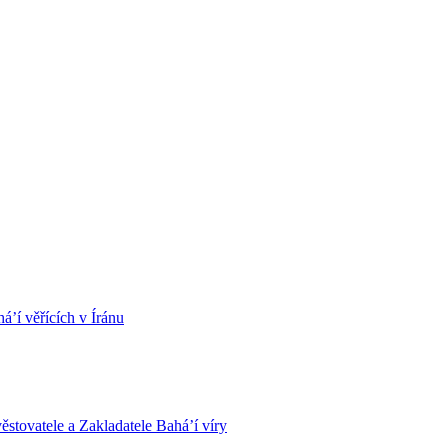
á’í věřících v Íránu
stovatele a Zakladatele Bahá’í víry