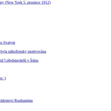
opy (New York 5. prosince 1912)
vu Svatyni
 byla nábožensky motivována
’í představitelů v Íránu
e :)
ezidentovi Rouhanimu