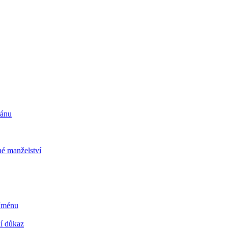
ránu
é manželství
 Jménu
ní důkaz