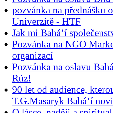
pozvánka na přednášku o
Univerzitě - HTF
Jak mi Bahá’í společenst
Pozvánka na NGO Market
organizací
Pozvánka na oslavu Bah
Rúz!
90 let od audience, ktero
T.G.Masaryk Bahá’í novi
O lásce, naději a spiritua