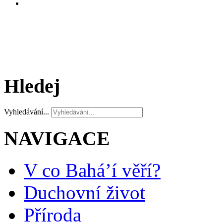
Hledej
Vyhledávání...
NAVIGACE
V co Bahá’í věří?
Duchovní život
Příroda