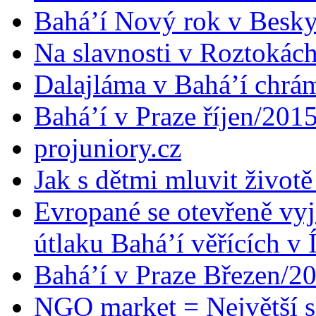
Bahá’í Nový rok v Besk
Na slavnosti v Roztokác
Dalajláma v Bahá’í chrá
Bahá’í v Praze říjen/201
projuniory.cz
Jak s dětmi mluvit životě
Evropané se otevřeně vyj
útlaku Bahá’í věřících v 
Bahá’í v Praze Březen/2
NGO market = Největší s