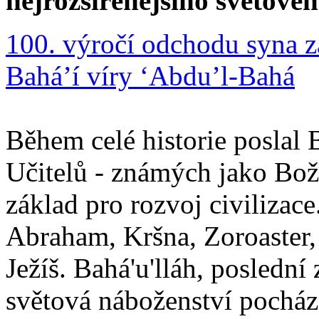
nejrozšířenějšího světové
100. výročí odchodu syna z
Bahá’í víry ‘Abdu’l-Bahá
Během celé historie poslal 
Učitelů - známých jako Boží
základ pro rozvoj civilizace
Abraham, Kršna, Zoroaster
Ježíš. Bahá'u'lláh, poslední 
světová náboženství pocháze