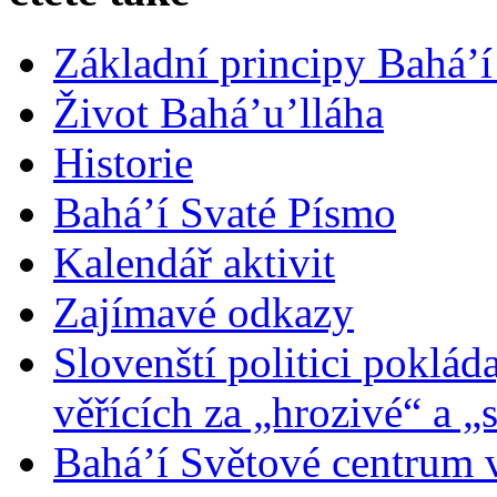
Základní principy Bahá’í
Život Bahá’u’lláha
Historie
Bahá’í Svaté Písmo
Kalendář aktivit
Zajímavé odkazy
Slovenští politici poklád
věřících za „hrozivé“ a „
Bahá’í Světové centrum v