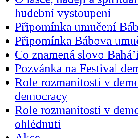
hudební vystoupení
Připomínka umučení Bába
Připomínka Bábova umuče
Co znamená slovo Bahá’í 
Pozvánka na Festival de
Role rozmanitosti v demok
democracy
Role rozmanitosti v demo
ohlédnutí
Akce