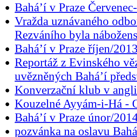
Bahá’í v Praze Červenec
Vražda uznávaného odbor
Rezváního byla nábožen
Bahá’í v Praze říjen/201
Reportáž z Evinského věz
uvězněných Bahá’í předst
Konverzační klub v angl
Kouzelné Ayyám-i-Há - O
Bahá’í v Praze únor/201
pozvánka na oslavu Bahá