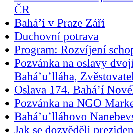
ČR
Bahá’í v Praze Září
Duchovní potrava
Program: Rozvíjení schop
Pozvánka na oslavy dvoj
Bahá’u’lláha, Zvěstovatel
Oslava 174. Bahá’í Nové
Pozvánka na NGO Marke
Bahá’u’lláhovo Nanebev
Jak se dozvěděli prezide