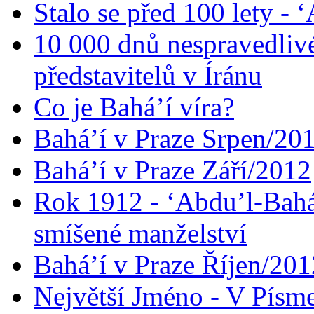
Stalo se před 100 lety -
10 000 dnů nespravedliv
představitelů v Íránu
Co je Bahá’í víra?
Bahá’í v Praze Srpen/20
Bahá’í v Praze Září/2012
Rok 1912 - ‘Abdu’l-Bahá
smíšené manželství
Bahá’í v Praze Říjen/201
Největší Jméno - V Písm