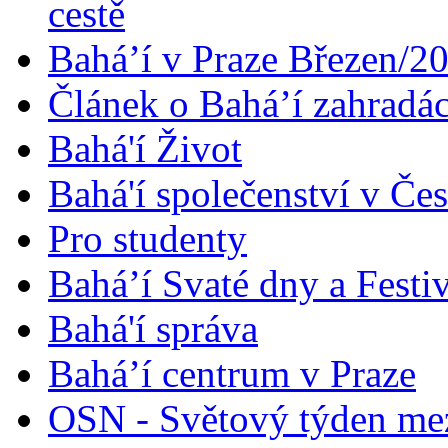
cestě
Bahá’í v Praze Březen/2
Článek o Bahá’í zahradá
Bahá'í Život
Bahá'í společenství v Če
Pro studenty
Bahá’í Svaté dny a Festi
Bahá'í správa
Bahá’í centrum v Praze
OSN - Světový týden me