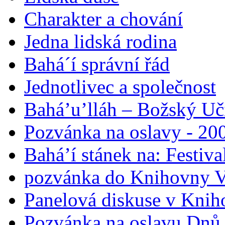
Charakter a chování
Jedna lidská rodina
Bahá´í správní řád
Jednotlivec a společnost
Bahá’u’lláh – Božský Uči
Pozvánka na oslavy - 200
Bahá’í stánek na: Festiv
pozvánka do Knihovny V
Panelová diskuse v Knih
Pozvánka na oslavu Dnů 