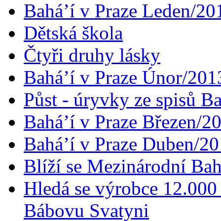
Bahá’í v Praze Leden/20
Dětská škola
Čtyři druhy lásky
Bahá’í v Praze Únor/201
Půst - úryvky ze spisů B
Bahá’í v Praze Březen/2
Bahá’í v Praze Duben/2
Blíží se Mezinárodní Bah
Hledá se výrobce 12.000 
Bábovu Svatyni