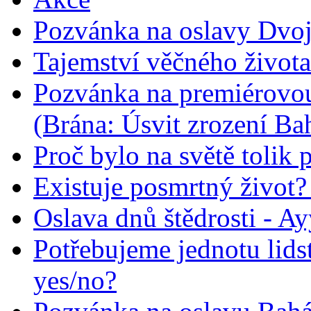
Pozvánka na oslavy Dvoj
Tajemství věčného života
Pozvánka na premiérovou
(Brána: Úsvit zrození Ba
Proč bylo na světě tolik 
Existuje posmrtný život? :
Oslava dnů štědrosti - A
Potřebujeme jednotu lid
yes/no?