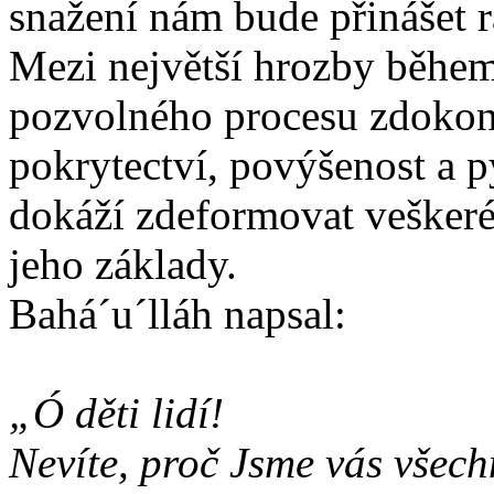
snažení nám bude přinášet r
Mezi největší hrozby během
pozvolného procesu zdokona
pokrytectví, povýšenost a p
dokáží zdeformovat veškeré
jeho základy.
Bahá´u´lláh napsal:
„Ó děti lidí!
Nevíte, proč Jsme vás všech