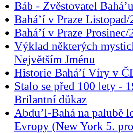
Báb - Zvěstovatel Bahá’u
Bahá’í v Praze Listopad
Bahá’í v Praze Prosinec/
Výklad některých mysti
Největším Jménu
Historie Bahá’í Víry v Č
Stalo se před 100 lety -
Brilantní důkaz
Abdu’l-Bahá na palubě lo
Evropy (New York 5. pro