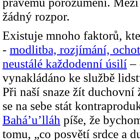
pravému porozumění. Mezi
žádný rozpor.
Existuje mnoho faktorů, kte
-
modlitba, rozjímání, ocho
neustálé každodenní úsilí
– 
vynakládáno ke službě lidst
Při naší snaze žít duchovní 
se na sebe stát kontraproduk
Bahá’u’lláh
píše, že bycho
tomu, „co posvětí srdce a du