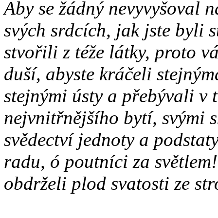
Aby se žádný nevyvyšoval n
svých srdcích, jak jste byli 
stvořili z téže látky, proto 
duší, abyste kráčeli stejný
stejnými ústy a přebývali v 
nejvnitřnějšího bytí, svými 
svědectví jednoty a podsta
radu, ó poutníci za světlem!
obdrželi plod svatosti ze s