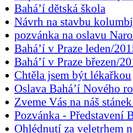
Bahá’í dětská škola
Návrh na stavbu kolumbi
pozvánka na oslavu Naroz
Bahá’í v Praze leden/201
Bahá’í v Praze březen/2
Chtěla jsem být lékařkou
Oslava Bahá’í Nového r
Zveme Vás na náš stáne
Pozvánka - Představení B
Ohlédnutí za veletrhem n