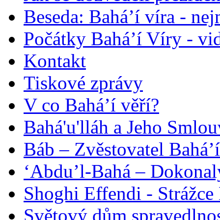
Beseda: Bahá’í víra - ne
Počátky Bahá’í Víry - vi
Kontakt
Tiskové zprávy
V co Bahá’í věří?
Bahá'u'lláh a Jeho Smlou
Báb – Zvěstovatel Bahá’í
‘Abdu’l-Bahá – Dokonalý
Shoghi Effendi - Strážce 
Světový dům spravedlnos