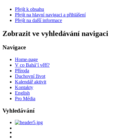
Přejít k obsahu
Přejít na hlavní navigaci a přihlášení
Přejít na další informace
Zobrazit ve vyhledávání navigaci
Navigace
Home-page
V co Bahá’í věří?
Příroda
Duchovní život
Kalendář aktivit
Kontakty
English
Pro Média
Vyhledávání