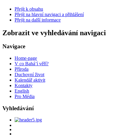
Přejít k obsahu
Přejít na hlavní navigaci a přihlášení
Přejít na další informace
Zobrazit ve vyhledávání navigaci
Navigace
Home-page
V co Bahá’í věří?
Příroda
Duchovní život
Kalendář aktivit
Kontakty
English
Pro Média
Vyhledávání