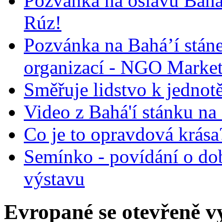
Pozvánka na oslavu Bah
Rúz!
Pozvánka na Bahá’í stán
organizací - NGO Marke
Směřuje lidstvo k jednot
Video z Bahá'í stánku na
Co je to opravdová krása?
Semínko - povídání o do
výstavu
Evropané se otevřeně vy