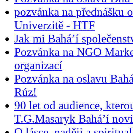
pozvánka na přednášku o
Univerzitě - HTF
Jak mi Bahá’í společenst
Pozvánka na NGO Market
organizací
Pozvánka na oslavu Bah
Rúz!
90 let od audience, ktero
T.G.Masaryk Bahá’í novi
O lásce, naději a spiritua