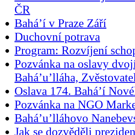
ČR
Bahá’í v Praze Září
Duchovní potrava
Program: Rozvíjení schop
Pozvánka na oslavy dvoj
Bahá’u’lláha, Zvěstovatel
Oslava 174. Bahá’í Nové
Pozvánka na NGO Marke
Bahá’u’lláhovo Nanebev
Jak se dozvěděli prezide