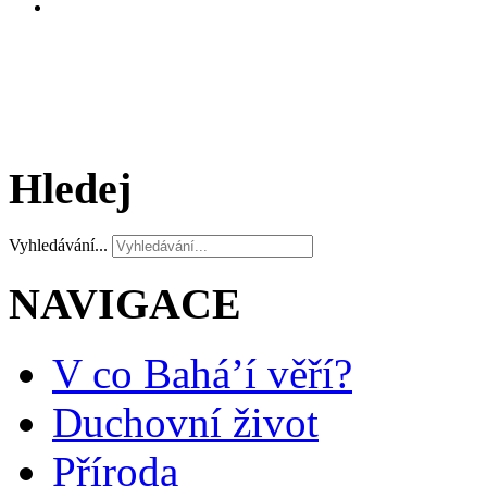
Hledej
Vyhledávání...
NAVIGACE
V co Bahá’í věří?
Duchovní život
Příroda