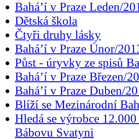
Bahá’í v Praze Leden/20
Dětská škola
Čtyři druhy lásky
Bahá’í v Praze Únor/201
Půst - úryvky ze spisů B
Bahá’í v Praze Březen/2
Bahá’í v Praze Duben/2
Blíží se Mezinárodní Bah
Hledá se výrobce 12.000 
Bábovu Svatyni