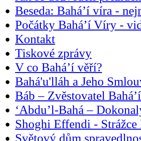
Beseda: Bahá’í víra - ne
Počátky Bahá’í Víry - vi
Kontakt
Tiskové zprávy
V co Bahá’í věří?
Bahá'u'lláh a Jeho Smlou
Báb – Zvěstovatel Bahá’í
‘Abdu’l-Bahá – Dokonalý
Shoghi Effendi - Strážce 
Světový dům spravedlnos