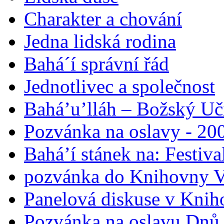
Charakter a chování
Jedna lidská rodina
Bahá´í správní řád
Jednotlivec a společnost
Bahá’u’lláh – Božský Uči
Pozvánka na oslavy - 200
Bahá’í stánek na: Festiv
pozvánka do Knihovny V
Panelová diskuse v Knih
Pozvánka na oslavu Dnů 