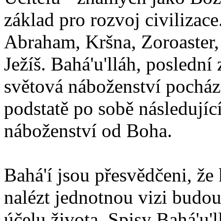
základ pro rozvoj civilizace
Abraham, Kršna, Zoroaster
Ježíš. Bahá'u'lláh, poslední 
světová náboženství pocháze
podstatě po sobě následují
náboženství od Boha.
Bahá'í jsou přesvědčeni, že 
nalézt jednotnou vizi budou
účelu života. Spisy Bahá'u'll