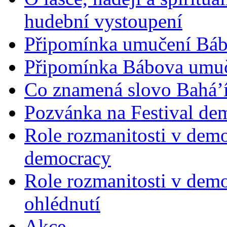
hudební vystoupení
Připomínka umučení Bába
Připomínka Bábova umuče
Co znamená slovo Bahá’í 
Pozvánka na Festival de
Role rozmanitosti v demok
democracy
Role rozmanitosti v demo
ohlédnutí
Akce