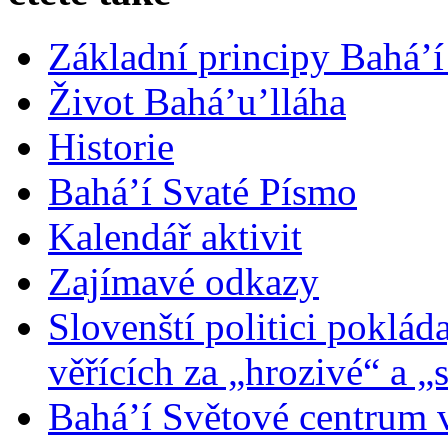
Základní principy Bahá’í
Život Bahá’u’lláha
Historie
Bahá’í Svaté Písmo
Kalendář aktivit
Zajímavé odkazy
Slovenští politici poklád
věřících za „hrozivé“ a „
Bahá’í Světové centrum v