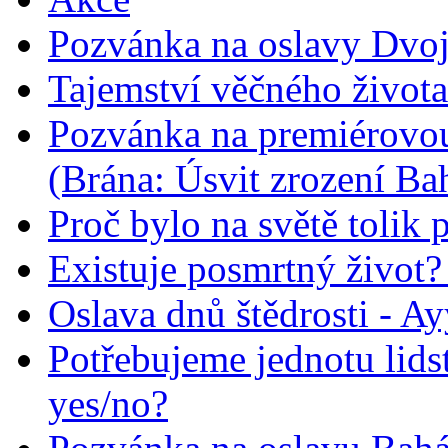
Pozvánka na oslavy Dvoj
Tajemství věčného života
Pozvánka na premiérovou
(Brána: Úsvit zrození Ba
Proč bylo na světě tolik 
Existuje posmrtný život? :
Oslava dnů štědrosti - A
Potřebujeme jednotu lid
yes/no?