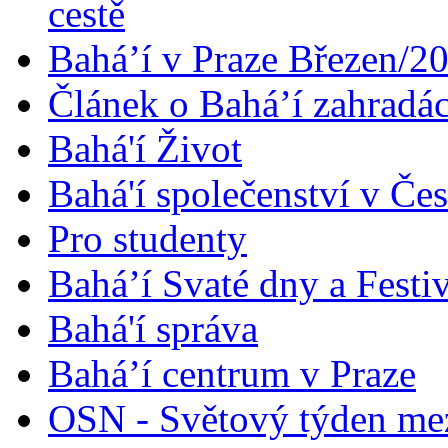
cestě
Bahá’í v Praze Březen/2
Článek o Bahá’í zahradá
Bahá'í Život
Bahá'í společenství v Če
Pro studenty
Bahá’í Svaté dny a Festi
Bahá'í správa
Bahá’í centrum v Praze
OSN - Světový týden me