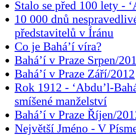
Stalo se před 100 lety -
10 000 dnů nespravedliv
představitelů v Íránu
Co je Bahá’í víra?
Bahá’í v Praze Srpen/20
Bahá’í v Praze Září/2012
Rok 1912 - ‘Abdu’l-Bahá
smíšené manželství
Bahá’í v Praze Říjen/201
Největší Jméno - V Písm