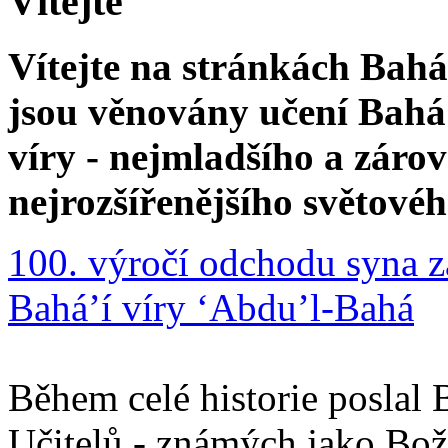
Vítejte
Vítejte na stránkách Bahá'
jsou věnovány učení Bahá'
víry - nejmladšího a zár
nejrozšířenějšího světové
100. výročí odchodu syna z
Bahá’í víry ‘Abdu’l-Bahá
Během celé historie poslal 
Učitelů - známých jako Boží