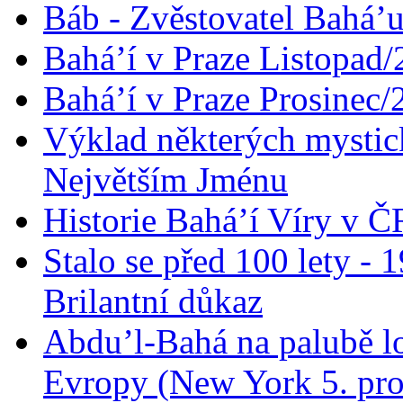
Báb - Zvěstovatel Bahá’u
Bahá’í v Praze Listopad
Bahá’í v Praze Prosinec/
Výklad některých mysti
Největším Jménu
Historie Bahá’í Víry v Č
Stalo se před 100 lety -
Brilantní důkaz
Abdu’l-Bahá na palubě lo
Evropy (New York 5. pro