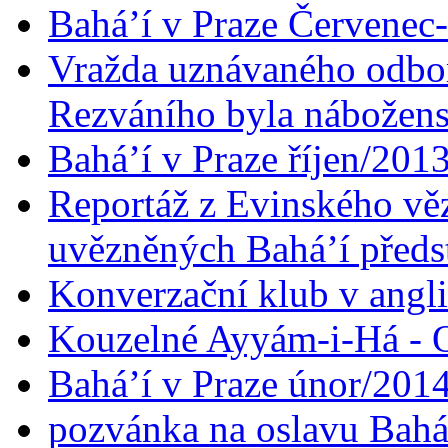
Bahá’í v Praze Červenec
Vražda uznávaného odbor
Rezváního byla nábožen
Bahá’í v Praze říjen/201
Reportáž z Evinského věz
uvězněných Bahá’í předst
Konverzační klub v angl
Kouzelné Ayyám-i-Há - O
Bahá’í v Praze únor/201
pozvánka na oslavu Bahá