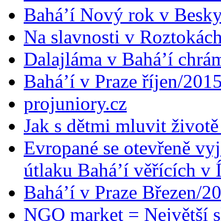
Bahá’í Nový rok v Besk
Na slavnosti v Roztokác
Dalajláma v Bahá’í chrá
Bahá’í v Praze říjen/201
projuniory.cz
Jak s dětmi mluvit životě
Evropané se otevřeně vyj
útlaku Bahá’í věřících v 
Bahá’í v Praze Březen/2
NGO market = Největší s