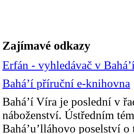
Zajímavé odkazy
Erfán - vyhledávač v Bahá’
Bahá’í příruční e-knihovna
Bahá’í Víra je poslední v ř
náboženství. Ústředním tém
Bahá’u’lláhovo poselství o 