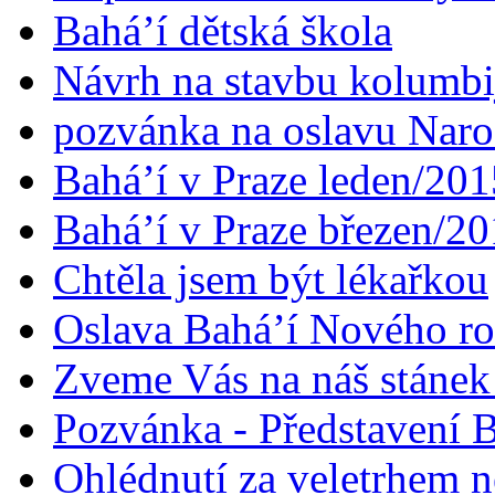
Bahá’í dětská škola
Návrh na stavbu kolumbi
pozvánka na oslavu Naroz
Bahá’í v Praze leden/201
Bahá’í v Praze březen/2
Chtěla jsem být lékařkou
Oslava Bahá’í Nového r
Zveme Vás na náš stáne
Pozvánka - Představení B
Ohlédnutí za veletrhem n