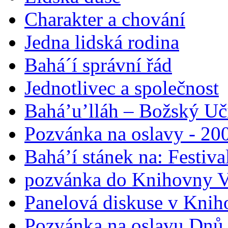
Charakter a chování
Jedna lidská rodina
Bahá´í správní řád
Jednotlivec a společnost
Bahá’u’lláh – Božský Uči
Pozvánka na oslavy - 200
Bahá’í stánek na: Festiv
pozvánka do Knihovny V
Panelová diskuse v Knih
Pozvánka na oslavu Dnů 