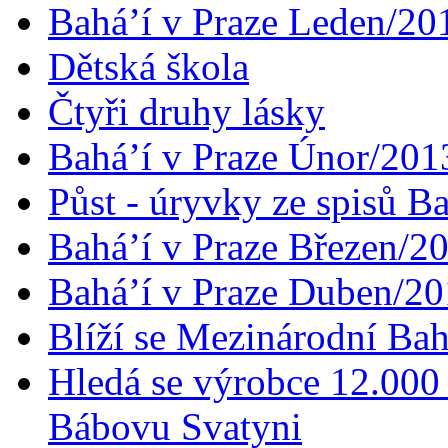
Bahá’í v Praze Leden/20
Dětská škola
Čtyři druhy lásky
Bahá’í v Praze Únor/201
Půst - úryvky ze spisů B
Bahá’í v Praze Březen/2
Bahá’í v Praze Duben/2
Blíží se Mezinárodní Bah
Hledá se výrobce 12.000 
Bábovu Svatyni