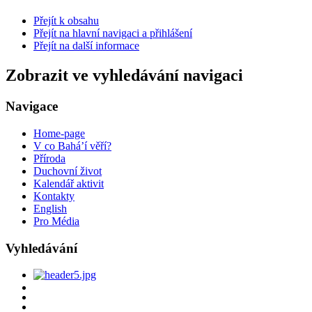
Přejít k obsahu
Přejít na hlavní navigaci a přihlášení
Přejít na další informace
Zobrazit ve vyhledávání navigaci
Navigace
Home-page
V co Bahá’í věří?
Příroda
Duchovní život
Kalendář aktivit
Kontakty
English
Pro Média
Vyhledávání