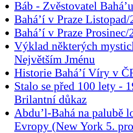
Báb - Zvěstovatel Bahá’u
Bahá’í v Praze Listopad
Bahá’í v Praze Prosinec/
Výklad některých mysti
Největším Jménu
Historie Bahá’í Víry v Č
Stalo se před 100 lety -
Brilantní důkaz
Abdu’l-Bahá na palubě lo
Evropy (New York 5. pro