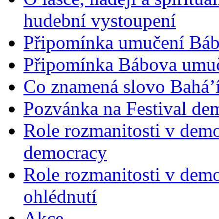
hudební vystoupení
Připomínka umučení Bába
Připomínka Bábova umuče
Co znamená slovo Bahá’í 
Pozvánka na Festival de
Role rozmanitosti v demok
democracy
Role rozmanitosti v demo
ohlédnutí
Akce