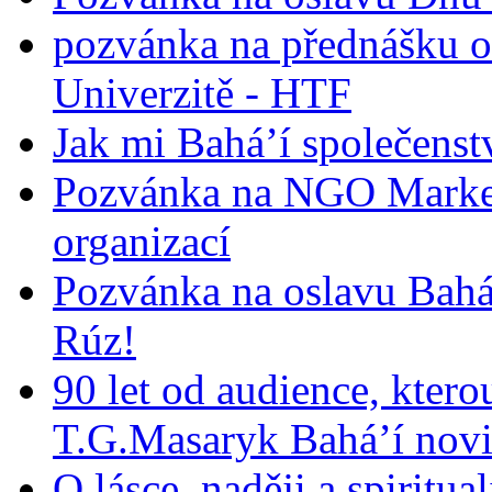
pozvánka na přednášku o
Univerzitě - HTF
Jak mi Bahá’í společenst
Pozvánka na NGO Market
organizací
Pozvánka na oslavu Bah
Rúz!
90 let od audience, ktero
T.G.Masaryk Bahá’í novi
O lásce, naději a spiritua