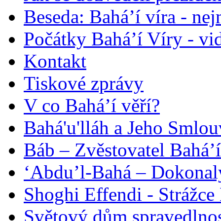
Beseda: Bahá’í víra - ne
Počátky Bahá’í Víry - vi
Kontakt
Tiskové zprávy
V co Bahá’í věří?
Bahá'u'lláh a Jeho Smlou
Báb – Zvěstovatel Bahá’í
‘Abdu’l-Bahá – Dokonalý
Shoghi Effendi - Strážce 
Světový dům spravedlnos