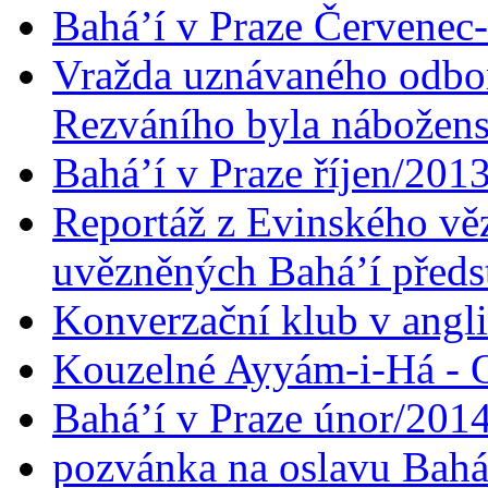
Bahá’í v Praze Červenec
Vražda uznávaného odbor
Rezváního byla nábožen
Bahá’í v Praze říjen/201
Reportáž z Evinského věz
uvězněných Bahá’í předst
Konverzační klub v angl
Kouzelné Ayyám-i-Há - O
Bahá’í v Praze únor/201
pozvánka na oslavu Bahá