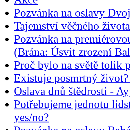
Pozvánka na oslavy Dvoj
Tajemství věčného života
Pozvánka na premiérovou
(Brána: Úsvit zrození Ba
Proč bylo na světě tolik 
Existuje posmrtný život? :
Oslava dnů štědrosti - A
Potřebujeme jednotu lid
yes/no?