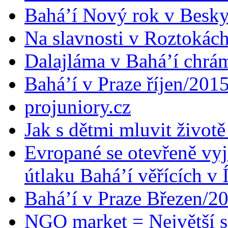
Bahá’í Nový rok v Besk
Na slavnosti v Roztokác
Dalajláma v Bahá’í chrá
Bahá’í v Praze říjen/201
projuniory.cz
Jak s dětmi mluvit životě
Evropané se otevřeně vyj
útlaku Bahá’í věřících v 
Bahá’í v Praze Březen/2
NGO market = Největší s