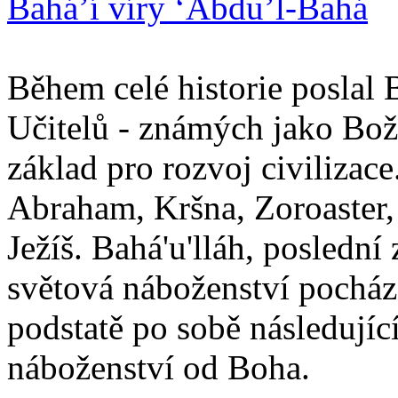
Bahá’í víry ‘Abdu’l-Bahá
Během celé historie poslal 
Učitelů - známých jako Boží
základ pro rozvoj civilizace
Abraham, Kršna, Zoroaster
Ježíš. Bahá'u'lláh, poslední 
světová náboženství pocháze
podstatě po sobě následují
náboženství od Boha.