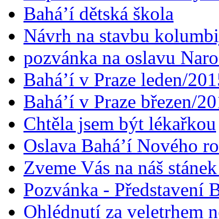
Bahá’í dětská škola
Návrh na stavbu kolumbi
pozvánka na oslavu Naroz
Bahá’í v Praze leden/201
Bahá’í v Praze březen/2
Chtěla jsem být lékařkou
Oslava Bahá’í Nového r
Zveme Vás na náš stáne
Pozvánka - Představení B
Ohlédnutí za veletrhem n