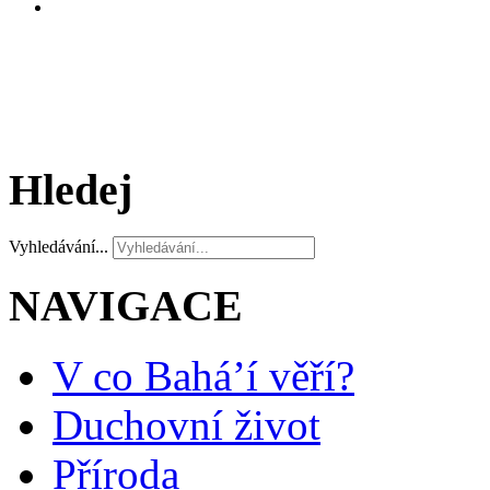
Hledej
Vyhledávání...
NAVIGACE
V co Bahá’í věří?
Duchovní život
Příroda