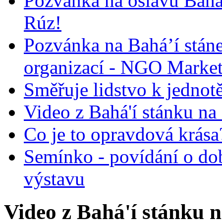
Pozvánka na oslavu Bah
Rúz!
Pozvánka na Bahá’í stán
organizací - NGO Marke
Směřuje lidstvo k jednot
Video z Bahá'í stánku na
Co je to opravdová krása?
Semínko - povídání o do
výstavu
Video z Bahá'í stánku 