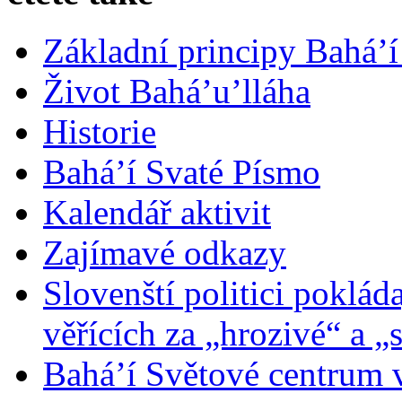
Základní principy Bahá’í
Život Bahá’u’lláha
Historie
Bahá’í Svaté Písmo
Kalendář aktivit
Zajímavé odkazy
Slovenští politici poklád
věřících za „hrozivé“ a „
Bahá’í Světové centrum v