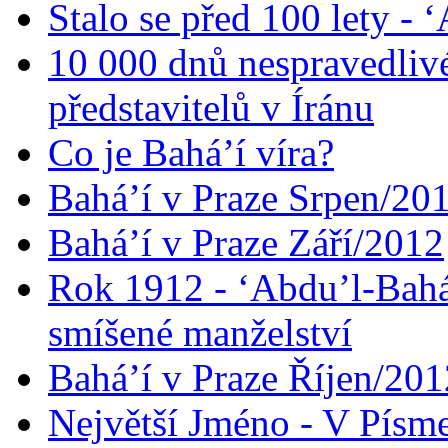
Stalo se před 100 lety -
10 000 dnů nespravedliv
představitelů v Íránu
Co je Bahá’í víra?
Bahá’í v Praze Srpen/20
Bahá’í v Praze Září/2012
Rok 1912 - ‘Abdu’l-Bahá
smíšené manželství
Bahá’í v Praze Říjen/201
Největší Jméno - V Písm