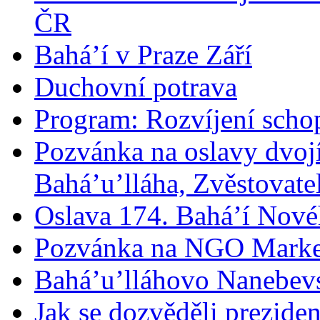
ČR
Bahá’í v Praze Září
Duchovní potrava
Program: Rozvíjení schop
Pozvánka na oslavy dvoj
Bahá’u’lláha, Zvěstovatel
Oslava 174. Bahá’í Nové
Pozvánka na NGO Marke
Bahá’u’lláhovo Nanebev
Jak se dozvěděli prezide