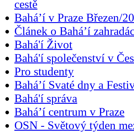
cestě
Bahá’í v Praze Březen/2
Článek o Bahá’í zahradá
Bahá'í Život
Bahá'í společenství v Če
Pro studenty
Bahá’í Svaté dny a Festi
Bahá'í správa
Bahá’í centrum v Praze
OSN - Světový týden me