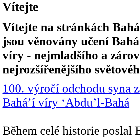
Vítejte
Vítejte na stránkách Bahá'
jsou věnovány učení Bahá'
víry - nejmladšího a zár
nejrozšířenějšího světové
100. výročí odchodu syna z
Bahá’í víry ‘Abdu’l-Bahá
Během celé historie poslal 