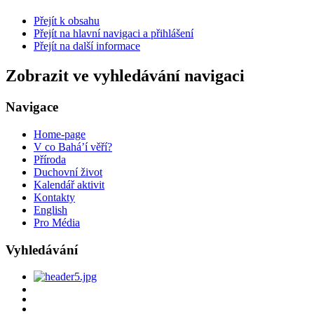
Přejít k obsahu
Přejít na hlavní navigaci a přihlášení
Přejít na další informace
Zobrazit ve vyhledávání navigaci
Navigace
Home-page
V co Bahá’í věří?
Příroda
Duchovní život
Kalendář aktivit
Kontakty
English
Pro Média
Vyhledávání