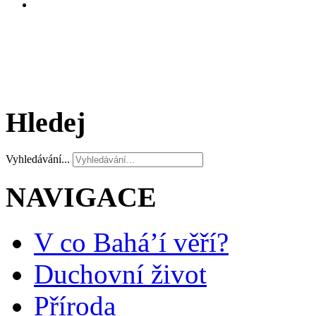
Hledej
Vyhledávání...
NAVIGACE
V co Bahá’í věří?
Duchovní život
Příroda