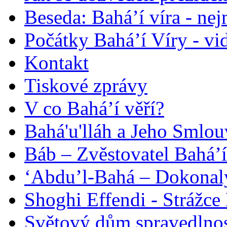
Beseda: Bahá’í víra - ne
Počátky Bahá’í Víry - vi
Kontakt
Tiskové zprávy
V co Bahá’í věří?
Bahá'u'lláh a Jeho Smlou
Báb – Zvěstovatel Bahá’í
‘Abdu’l-Bahá – Dokonalý
Shoghi Effendi - Strážce 
Světový dům spravedlnos