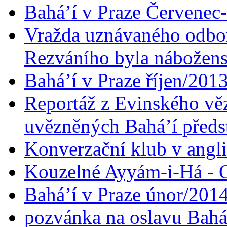
Bahá’í v Praze Červenec
Vražda uznávaného odbor
Rezváního byla nábožen
Bahá’í v Praze říjen/201
Reportáž z Evinského věz
uvězněných Bahá’í předst
Konverzační klub v angl
Kouzelné Ayyám-i-Há - O
Bahá’í v Praze únor/201
pozvánka na oslavu Bahá