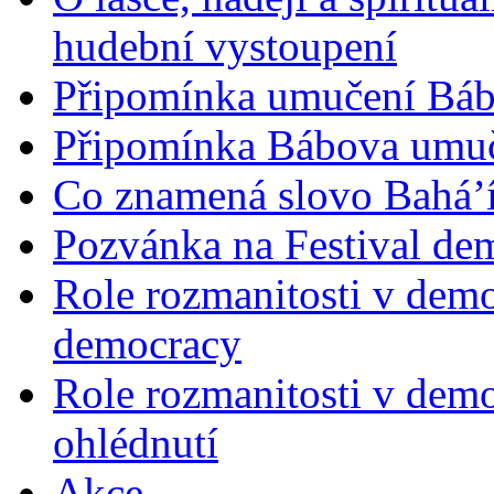
hudební vystoupení
Připomínka umučení Bába
Připomínka Bábova umuče
Co znamená slovo Bahá’í 
Pozvánka na Festival de
Role rozmanitosti v demok
democracy
Role rozmanitosti v demo
ohlédnutí
Akce