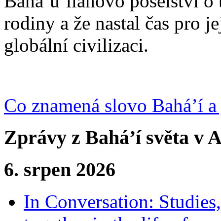
Bahá’u’lláhovo poselství o 
rodiny a že nastal čas pro j
globální civilizaci.
Co znamená slovo Bahá’í a 
Zprávy z Bahá’í světa v A
6. srpen 2026
In Conversation: Studies