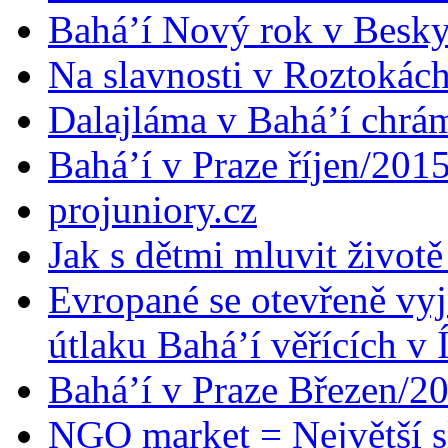
Bahá’í Nový rok v Besk
Na slavnosti v Roztokác
Dalajláma v Bahá’í chrá
Bahá’í v Praze říjen/201
projuniory.cz
Jak s dětmi mluvit životě
Evropané se otevřeně vyj
útlaku Bahá’í věřících v 
Bahá’í v Praze Březen/2
NGO market = Největší s