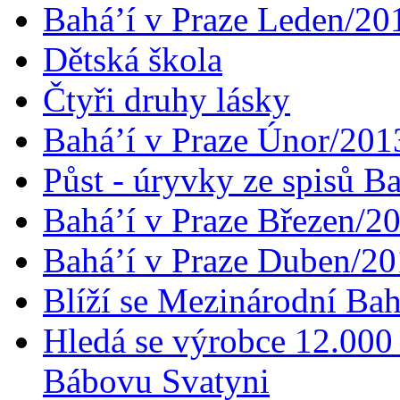
Bahá’í v Praze Leden/20
Dětská škola
Čtyři druhy lásky
Bahá’í v Praze Únor/201
Půst - úryvky ze spisů B
Bahá’í v Praze Březen/2
Bahá’í v Praze Duben/2
Blíží se Mezinárodní Bah
Hledá se výrobce 12.000 
Bábovu Svatyni