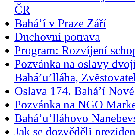
ČR
Bahá’í v Praze Září
Duchovní potrava
Program: Rozvíjení schop
Pozvánka na oslavy dvoj
Bahá’u’lláha, Zvěstovatel
Oslava 174. Bahá’í Nové
Pozvánka na NGO Marke
Bahá’u’lláhovo Nanebev
Jak se dozvěděli prezide