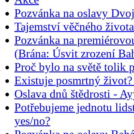
Pozvánka na oslavy Dvoj
Tajemství věčného života
Pozvánka na premiérovou
(Brána: Úsvit zrození Ba
Proč bylo na světě tolik 
Existuje posmrtný život? :
Oslava dnů štědrosti - A
Potřebujeme jednotu lid
yes/no?