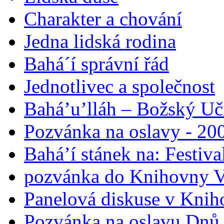
Charakter a chování
Jedna lidská rodina
Bahá´í správní řád
Jednotlivec a společnost
Bahá’u’lláh – Božský Uči
Pozvánka na oslavy - 200
Bahá’í stánek na: Festiv
pozvánka do Knihovny V
Panelová diskuse v Knih
Pozvánka na oslavu Dnů 