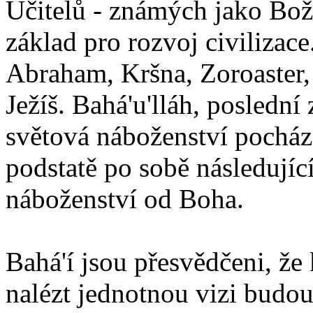
Učitelů - známých jako Boží
základ pro rozvoj civilizace
Abraham, Kršna, Zoroaster
Ježíš. Bahá'u'lláh, poslední 
světová náboženství pocháze
podstatě po sobě následují
náboženství od Boha.
Bahá'í jsou přesvědčeni, že 
nalézt jednotnou vizi budou