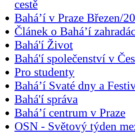
cestě
Bahá’í v Praze Březen/2
Článek o Bahá’í zahradá
Bahá'í Život
Bahá'í společenství v Če
Pro studenty
Bahá’í Svaté dny a Festi
Bahá'í správa
Bahá’í centrum v Praze
OSN - Světový týden me