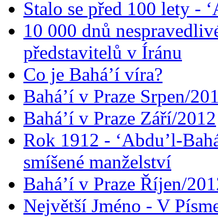
Stalo se před 100 lety -
10 000 dnů nespravedliv
představitelů v Íránu
Co je Bahá’í víra?
Bahá’í v Praze Srpen/20
Bahá’í v Praze Září/2012
Rok 1912 - ‘Abdu’l-Bahá
smíšené manželství
Bahá’í v Praze Říjen/201
Největší Jméno - V Písm