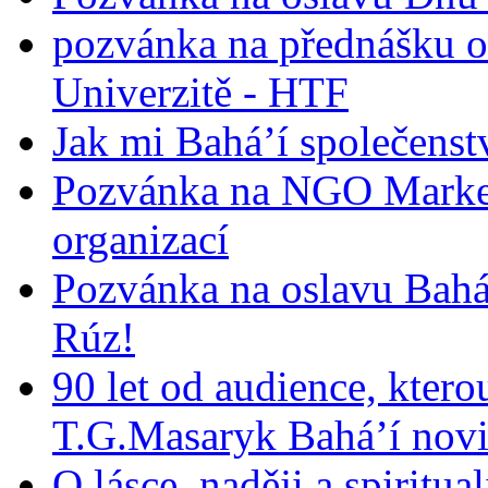
pozvánka na přednášku o
Univerzitě - HTF
Jak mi Bahá’í společenst
Pozvánka na NGO Market
organizací
Pozvánka na oslavu Bah
Rúz!
90 let od audience, ktero
T.G.Masaryk Bahá’í novi
O lásce, naději a spiritua