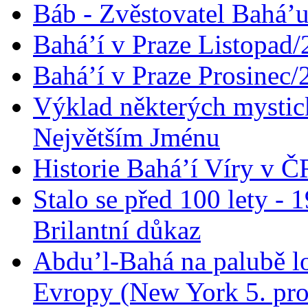
Báb - Zvěstovatel Bahá’u
Bahá’í v Praze Listopad
Bahá’í v Praze Prosinec/
Výklad některých mysti
Největším Jménu
Historie Bahá’í Víry v Č
Stalo se před 100 lety -
Brilantní důkaz
Abdu’l-Bahá na palubě lo
Evropy (New York 5. pro