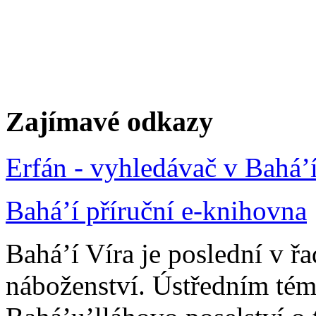
Zajímavé odkazy
Erfán - vyhledávač v Bahá’
Bahá’í příruční e-knihovna
Bahá’í Víra je poslední v ř
náboženství. Ústředním tém