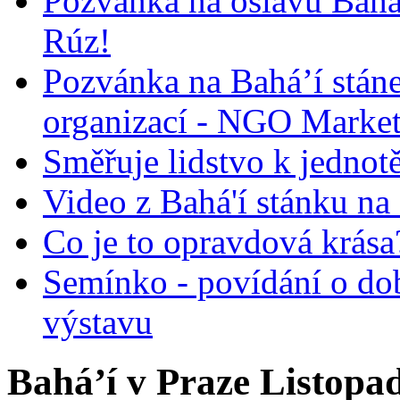
Pozvánka na oslavu Bah
Rúz!
Pozvánka na Bahá’í stán
organizací - NGO Marke
Směřuje lidstvo k jednot
Video z Bahá'í stánku na
Co je to opravdová krása?
Semínko - povídání o do
výstavu
Bahá’í v Praze Listopa