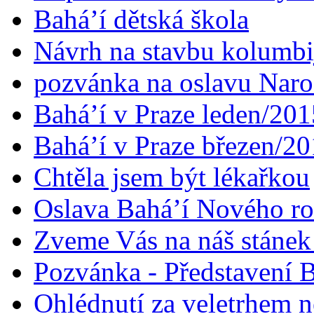
Bahá’í dětská škola
Návrh na stavbu kolumbi
pozvánka na oslavu Naroz
Bahá’í v Praze leden/201
Bahá’í v Praze březen/2
Chtěla jsem být lékařkou
Oslava Bahá’í Nového r
Zveme Vás na náš stáne
Pozvánka - Představení B
Ohlédnutí za veletrhem n