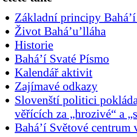
Základní principy Bahá’í
Život Bahá’u’lláha
Historie
Bahá’í Svaté Písmo
Kalendář aktivit
Zajímavé odkazy
Slovenští politici poklád
věřících za „hrozivé“ a „
Bahá’í Světové centrum v