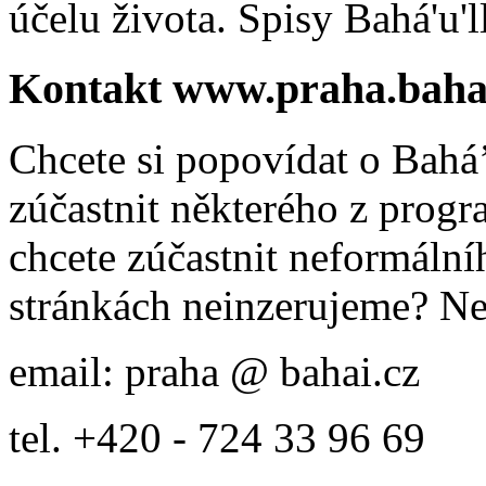
účelu života. Spisy Bahá'u'll
Kontakt www.praha.baha
Chcete si popovídat o Bahá’
zúčastnit některého z prog
chcete zúčastnit neformálníh
stránkách neinzerujeme? Ne
email: praha @ bahai.cz
tel. +420 - 724 33 96 69