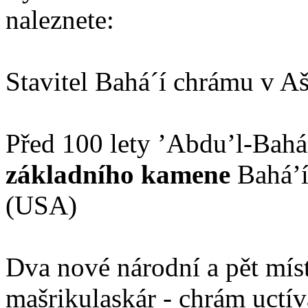
naleznete:
Stavitel Bahá´í chrámu v A
Před 100 lety ’Abdu’l-Bahá
základního kamene
Bahá’í
(USA)
Dva nové národní a pět mís
mašrikulaskár - chrám uctív