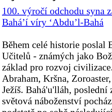
100. výročí odchodu syna z
Bahá’í víry ‘Abdu’l-Bahá
Během celé historie poslal 
Učitelů - známých jako Boží
základ pro rozvoj civilizace
Abraham, Kršna, Zoroaster
Ježíš. Bahá'u'lláh, poslední 
světová náboženství pocháze