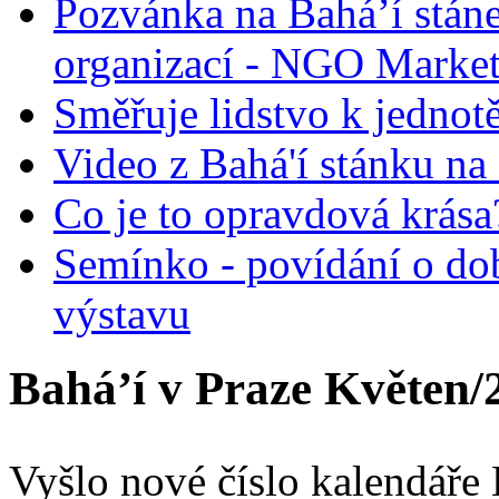
Pozvánka na Bahá’í stán
organizací - NGO Marke
Směřuje lidstvo k jednot
Video z Bahá'í stánku na
Co je to opravdová krása?
Semínko - povídání o do
výstavu
Bahá’í v Praze Květen/
Vyšlo nové číslo kalendáře