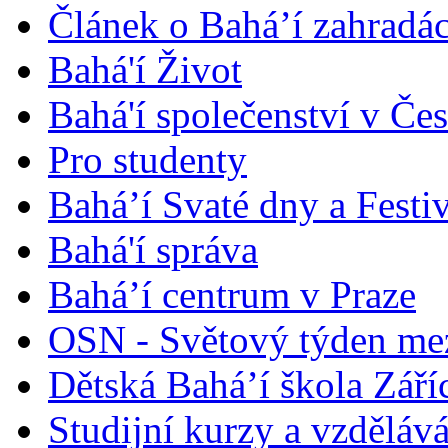
Článek o Bahá’í zahradá
Bahá'í Život
Bahá'í společenství v Če
Pro studenty
Bahá’í Svaté dny a Festi
Bahá'í správa
Bahá’í centrum v Praze
OSN - Světový týden me
Dětská Bahá’í škola Září
Studijní kurzy a vzdělává