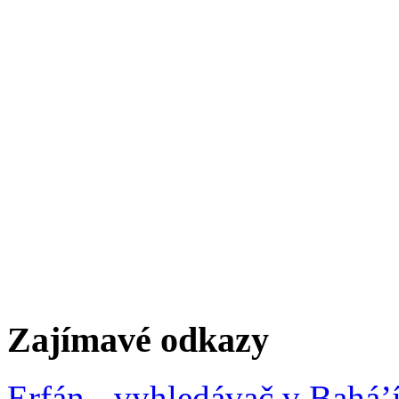
Zajímavé odkazy
Erfán - vyhledávač v Bahá’