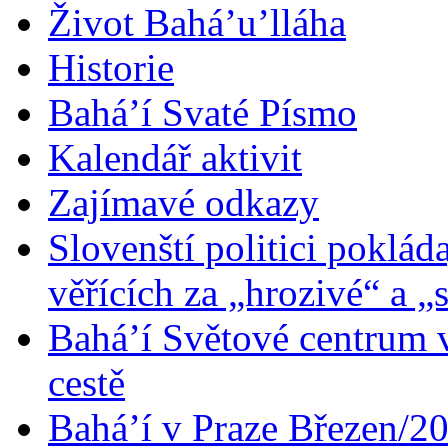
Život Bahá’u’lláha
Historie
Bahá’í Svaté Písmo
Kalendář aktivit
Zajímavé odkazy
Slovenští politici poklád
věřících za „hrozivé“ a „
Bahá’í Světové centrum v
cestě
Bahá’í v Praze Březen/2