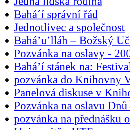
Jedna lidská rodina
Bahá´í správní řád
Jednotlivec a společnost
Bahá’u’lláh – Božský Uči
Pozvánka na oslavy - 200
Bahá’í stánek na: Festiv
pozvánka do Knihovny V
Panelová diskuse v Knih
Pozvánka na oslavu Dnů 
pozvánka na přednášku o