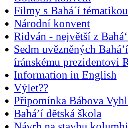
Filmy s Bahá´í tématikou 
Národní konvent
Ridván - největší z Bahá‘
Sedm uvězněných Bahá’í 
íránskému prezidentovi
Information in English
Výlet??
Připomínka Bábova Vyhl
Bahá’í dětská škola
Návrh na stavbu kolumbi