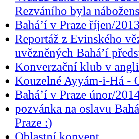
Rezváního byla nábožen
Bahá’í v Praze říjen/201
Reportáž z Evinského věz
uvězněných Bahá’í předst
Konverzační klub v angl
Kouzelné Ayyám-i-Há - O
Bahá’í v Praze únor/201
pozvánka na oslavu Bahá
Praze :)
Oblastní konvent