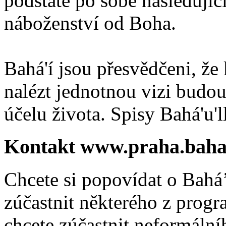
podstatě po sobě následují
náboženství od Boha.
Bahá'í jsou přesvědčeni, že 
nalézt jednotnou vizi budou
účelu života. Spisy Bahá'u'll
Kontakt www.praha.baha
Chcete si popovídat o Bahá’
zúčastnit některého z prog
chcete zúčastnit neformálníh