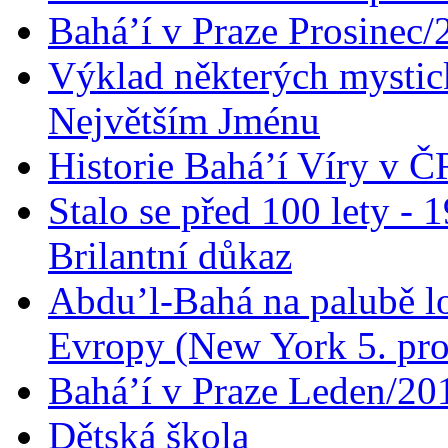
Bahá’í v Praze Prosinec/
Výklad některých mysti
Největším Jménu
Historie Bahá’í Víry v Č
Stalo se před 100 lety -
Brilantní důkaz
Abdu’l-Bahá na palubě lo
Evropy (New York 5. pro
Bahá’í v Praze Leden/20
Dětská škola