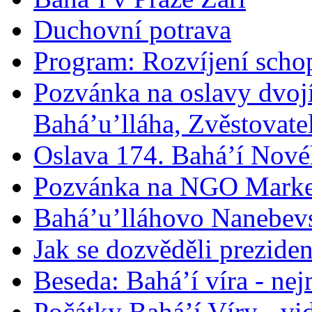
Duchovní potrava
Program: Rozvíjení schop
Pozvánka na oslavy dvoj
Bahá’u’lláha, Zvěstovatel
Oslava 174. Bahá’í Nové
Pozvánka na NGO Marke
Bahá’u’lláhovo Nanebev
Jak se dozvěděli prezide
Beseda: Bahá’í víra - ne
Počátky Bahá’í Víry - vi