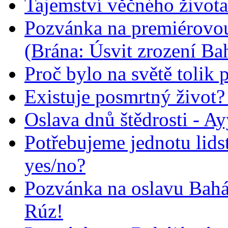
Tajemství věčného života
Pozvánka na premiérovou
(Brána: Úsvit zrození Ba
Proč bylo na světě tolik 
Existuje posmrtný život? :
Oslava dnů štědrosti - A
Potřebujeme jednotu lid
yes/no?
Pozvánka na oslavu Bah
Rúz!