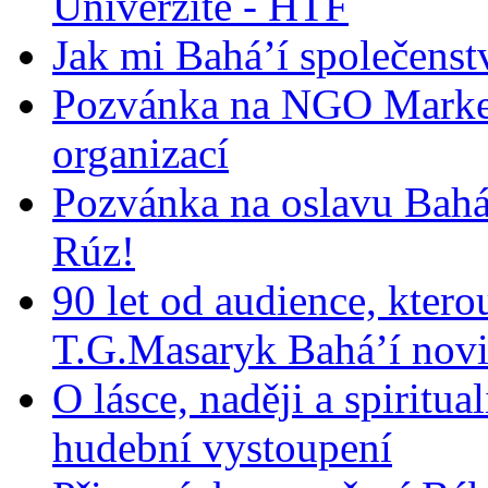
Univerzitě - HTF
Jak mi Bahá’í společenst
Pozvánka na NGO Market
organizací
Pozvánka na oslavu Bah
Rúz!
90 let od audience, ktero
T.G.Masaryk Bahá’í novi
O lásce, naději a spiritua
hudební vystoupení