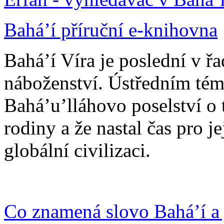
Bahá’í příruční e-knihovna
Bahá’í Víra je poslední v ř
náboženství. Ústředním tém
Bahá’u’lláhovo poselství o 
rodiny a že nastal čas pro j
globální civilizaci.
Co znamená slovo Bahá’í a 