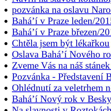
pozvánka na oslavu Naroz
Bahá’í v Praze leden/201
Bahá’í v Praze březen/2
Chtěla jsem být lékařkou
Oslava Bahá’í Nového r
Zveme Vás na náš stáne
Pozvánka - Představení B
Ohlédnutí za veletrhem n
Bahá’í Nový rok v Besk
Na slavnosti v Roztokác