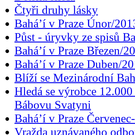
Čtyři druhy lásky
Bahá’í v Praze Únor/201
Půst - úryvky ze spisů B
Bahá’í v Praze Březen/2
Bahá’í v Praze Duben/2
Blíží se Mezinárodní Bah
Hledá se výrobce 12.000 
Bábovu Svatyni
Bahá’í v Praze Červenec
Vražda uznávaného odbor