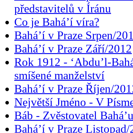
představitelů v Íránu
Co je Bahá’í víra?
Bahá’í v Praze Srpen/20
Bahá’í v Praze Září/2012
Rok 1912 - ‘Abdu’l-Bahá
smíšené manželství
Bahá’í v Praze Říjen/201
Největší Jméno - V Písm
Báb - Zvěstovatel Bahá’u
Bahá’í v Praze Listopad