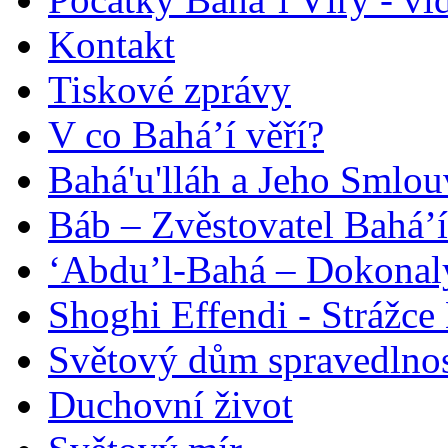
Kontakt
Tiskové zprávy
V co Bahá’í věří?
Bahá'u'lláh a Jeho Smlou
Báb – Zvěstovatel Bahá’í
‘Abdu’l-Bahá – Dokonalý
Shoghi Effendi - Strážce 
Světový dům spravedlnos
Duchovní život