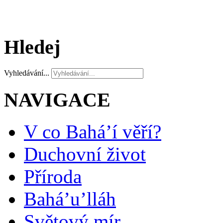
Hledej
Vyhledávání...
NAVIGACE
V co Bahá’í věří?
Duchovní život
Příroda
Bahá’u’lláh
Světový mír