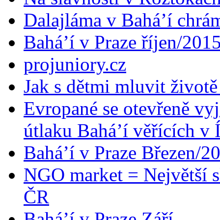
Dalajláma v Bahá’í chrá
Bahá’í v Praze říjen/201
projuniory.cz
Jak s dětmi mluvit životě
Evropané se otevřeně vyj
útlaku Bahá’í věřících v 
Bahá’í v Praze Březen/2
NGO market = Největší s
ČR
Bahá’í v Praze Září