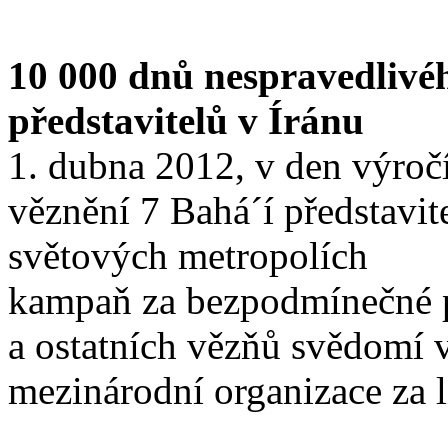
10 000 dnů nespravedlivé
představitelů v Íránu
1. dubna 2012, v den výroč
věznění 7 Bahá´í představit
světových metropolích
kampaň za bezpodmínečné pr
a ostatních vězňů svědomí v
mezinárodní organizace za l