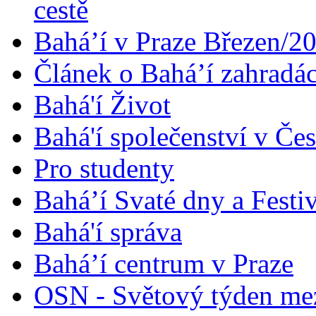
cestě
Bahá’í v Praze Březen/2
Článek o Bahá’í zahradá
Bahá'í Život
Bahá'í společenství v Če
Pro studenty
Bahá’í Svaté dny a Festi
Bahá'í správa
Bahá’í centrum v Praze
OSN - Světový týden me