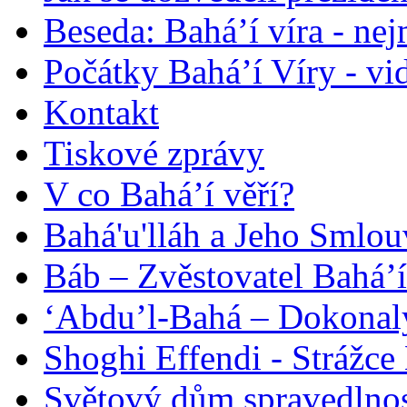
Beseda: Bahá’í víra - ne
Počátky Bahá’í Víry - vi
Kontakt
Tiskové zprávy
V co Bahá’í věří?
Bahá'u'lláh a Jeho Smlou
Báb – Zvěstovatel Bahá’í
‘Abdu’l-Bahá – Dokonalý
Shoghi Effendi - Strážce 
Světový dům spravedlnos