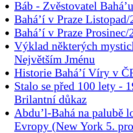
Báb - Zvěstovatel Bahá’u
Bahá’í v Praze Listopad
Bahá’í v Praze Prosinec/
Výklad některých mysti
Největším Jménu
Historie Bahá’í Víry v Č
Stalo se před 100 lety -
Brilantní důkaz
Abdu’l-Bahá na palubě lo
Evropy (New York 5. pro