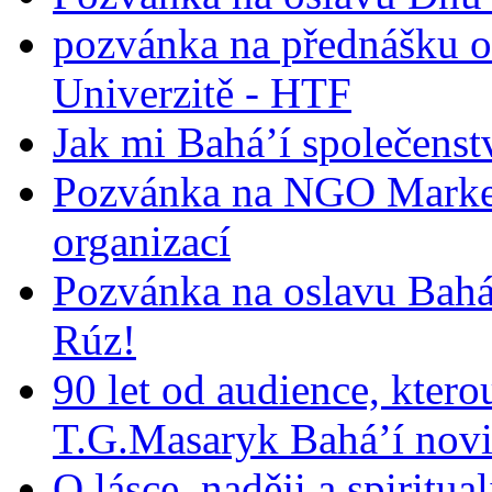
pozvánka na přednášku o
Univerzitě - HTF
Jak mi Bahá’í společenst
Pozvánka na NGO Market
organizací
Pozvánka na oslavu Bah
Rúz!
90 let od audience, ktero
T.G.Masaryk Bahá’í novi
O lásce, naději a spiritua