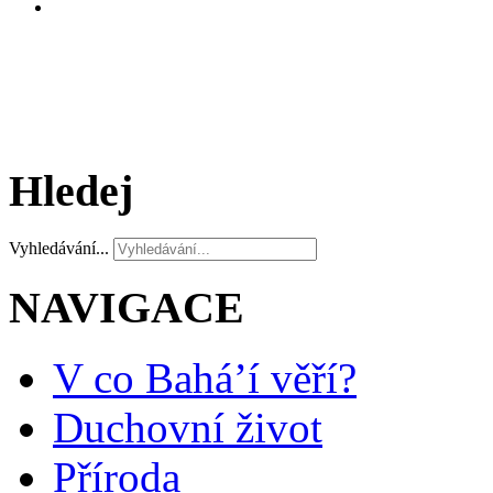
Hledej
Vyhledávání...
NAVIGACE
V co Bahá’í věří?
Duchovní život
Příroda