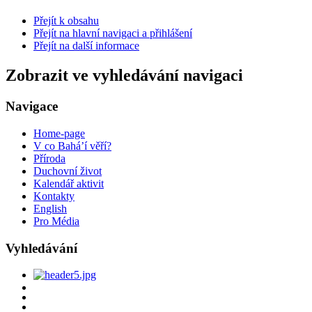
Přejít k obsahu
Přejít na hlavní navigaci a přihlášení
Přejít na další informace
Zobrazit ve vyhledávání navigaci
Navigace
Home-page
V co Bahá’í věří?
Příroda
Duchovní život
Kalendář aktivit
Kontakty
English
Pro Média
Vyhledávání