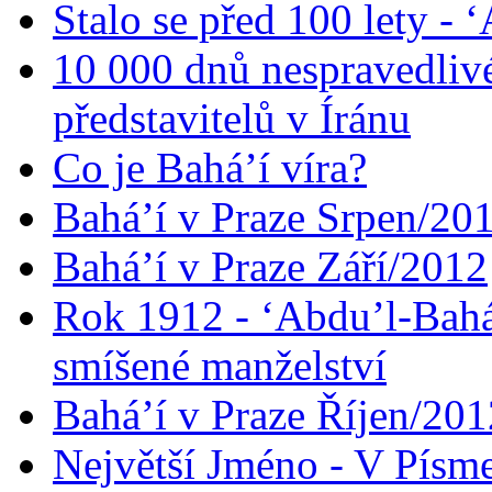
Stalo se před 100 lety -
10 000 dnů nespravedliv
představitelů v Íránu
Co je Bahá’í víra?
Bahá’í v Praze Srpen/20
Bahá’í v Praze Září/2012
Rok 1912 - ‘Abdu’l-Bahá
smíšené manželství
Bahá’í v Praze Říjen/201
Největší Jméno - V Písm