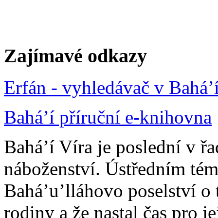
Zajímavé odkazy
Erfán - vyhledávač v Bahá’
Bahá’í příruční e-knihovna
Bahá’í Víra je poslední v ř
náboženství. Ústředním tém
Bahá’u’lláhovo poselství o 
rodiny a že nastal čas pro j