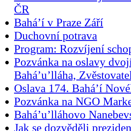
ČR
Bahá’í v Praze Září
Duchovní potrava
Program: Rozvíjení schop
Pozvánka na oslavy dvoj
Bahá’u’lláha, Zvěstovatel
Oslava 174. Bahá’í Nové
Pozvánka na NGO Marke
Bahá’u’lláhovo Nanebev
Jak se dozvěděli prezide