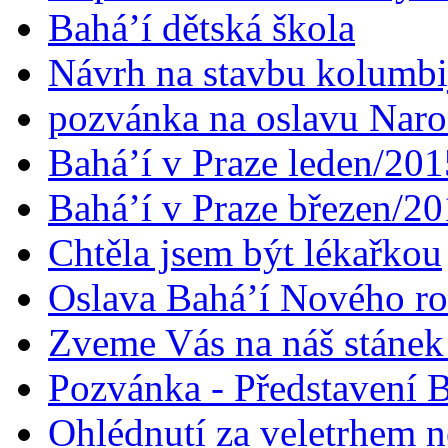
Bahá’í dětská škola
Návrh na stavbu kolumbi
pozvánka na oslavu Naroz
Bahá’í v Praze leden/201
Bahá’í v Praze březen/2
Chtěla jsem být lékařkou
Oslava Bahá’í Nového r
Zveme Vás na náš stáne
Pozvánka - Představení B
Ohlédnutí za veletrhem n