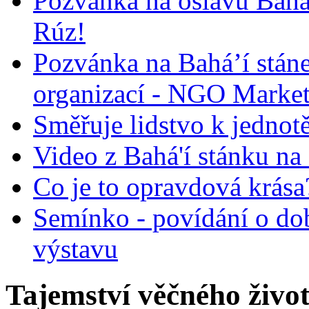
Pozvánka na oslavu Bah
Rúz!
Pozvánka na Bahá’í stán
organizací - NGO Marke
Směřuje lidstvo k jednot
Video z Bahá'í stánku na
Co je to opravdová krása?
Semínko - povídání o do
výstavu
Tajemství věčného živo