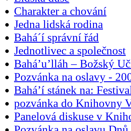
Charakter a chování
Jedna lidská rodina
Bahá´í správní řád
Jednotlivec a společnost
Bahá’u’lláh – Božský Uči
Pozvánka na oslavy - 200
Bahá’í stánek na: Festiv
pozvánka do Knihovny V
Panelová diskuse v Knih
Pozvánka na oslavu Dnů 