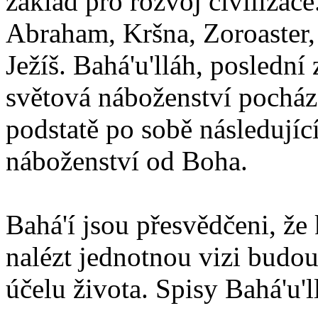
základ pro rozvoj civilizace
Abraham, Kršna, Zoroaster
Ježíš. Bahá'u'lláh, poslední 
světová náboženství pocháze
podstatě po sobě následují
náboženství od Boha.
Bahá'í jsou přesvědčeni, že 
nalézt jednotnou vizi budou
účelu života. Spisy Bahá'u'll