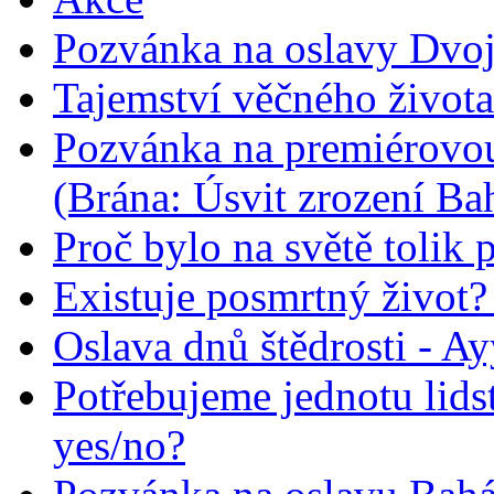
Pozvánka na oslavy Dvoj
Tajemství věčného života
Pozvánka na premiérovou
(Brána: Úsvit zrození Ba
Proč bylo na světě tolik 
Existuje posmrtný život? :
Oslava dnů štědrosti - A
Potřebujeme jednotu lid
yes/no?