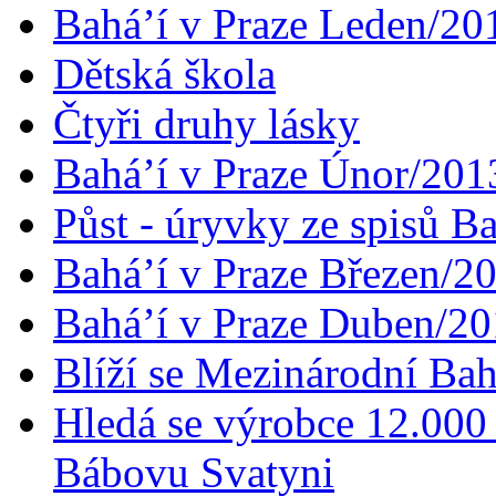
Bahá’í v Praze Leden/20
Dětská škola
Čtyři druhy lásky
Bahá’í v Praze Únor/201
Půst - úryvky ze spisů B
Bahá’í v Praze Březen/2
Bahá’í v Praze Duben/2
Blíží se Mezinárodní Bah
Hledá se výrobce 12.000 
Bábovu Svatyni