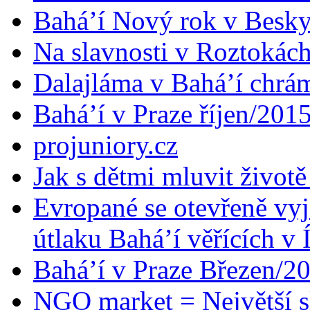
Bahá’í Nový rok v Besk
Na slavnosti v Roztokác
Dalajláma v Bahá’í chrá
Bahá’í v Praze říjen/201
projuniory.cz
Jak s dětmi mluvit životě
Evropané se otevřeně vyj
útlaku Bahá’í věřících v 
Bahá’í v Praze Březen/2
NGO market = Největší s