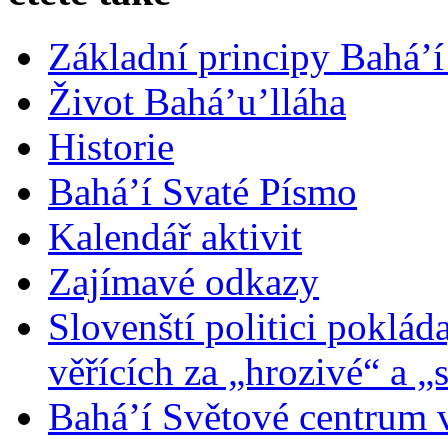
Základní principy Bahá’í
Život Bahá’u’lláha
Historie
Bahá’í Svaté Písmo
Kalendář aktivit
Zajímavé odkazy
Slovenští politici poklád
věřících za „hrozivé“ a „
Bahá’í Světové centrum v