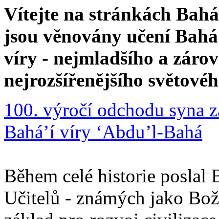
Vítejte na stránkách Bahá'
jsou věnovány učení Bahá'
víry - nejmladšího a zár
nejrozšířenějšího světové
100. výročí odchodu syna z
Bahá’í víry ‘Abdu’l-Bahá
Během celé historie poslal 
Učitelů - známých jako Boží