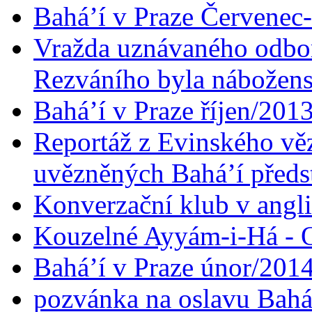
Bahá’í v Praze Červenec
Vražda uznávaného odbor
Rezváního byla nábožen
Bahá’í v Praze říjen/201
Reportáž z Evinského věz
uvězněných Bahá’í předst
Konverzační klub v angl
Kouzelné Ayyám-i-Há - O
Bahá’í v Praze únor/201
pozvánka na oslavu Bahá