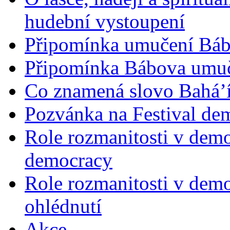
hudební vystoupení
Připomínka umučení Bába
Připomínka Bábova umuče
Co znamená slovo Bahá’í 
Pozvánka na Festival de
Role rozmanitosti v demok
democracy
Role rozmanitosti v demo
ohlédnutí
Akce