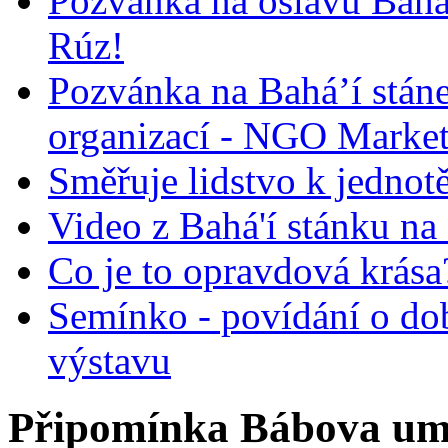
Pozvánka na oslavu Bah
Rúz!
Pozvánka na Bahá’í stán
organizací - NGO Marke
Směřuje lidstvo k jednot
Video z Bahá'í stánku na
Co je to opravdová krása?
Semínko - povídání o do
výstavu
Připomínka Bábova umu