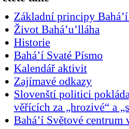
Základní principy Bahá’í
Život Bahá’u’lláha
Historie
Bahá’í Svaté Písmo
Kalendář aktivit
Zajímavé odkazy
Slovenští politici poklád
věřících za „hrozivé“ a „
Bahá’í Světové centrum v