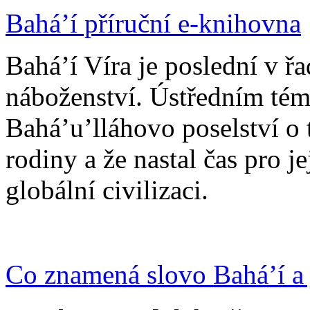
Bahá’í příruční e-knihovna
Bahá’í Víra je poslední v ř
náboženství. Ústředním tém
Bahá’u’lláhovo poselství o 
rodiny a že nastal čas pro j
globální civilizaci.
Co znamená slovo Bahá’í a 