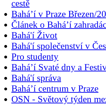
cestě
Bahá’í v Praze Březen/2
Článek o Bahá’í zahradá
Bahá'í Život
Bahá'í společenství v Če
Pro studenty
Bahá’í Svaté dny a Festi
Bahá'í správa
Bahá’í centrum v Praze
OSN - Světový týden me