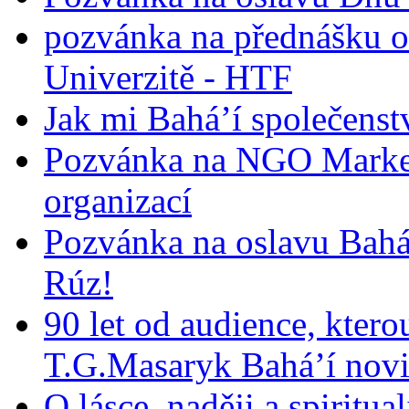
pozvánka na přednášku o
Univerzitě - HTF
Jak mi Bahá’í společenst
Pozvánka na NGO Market
organizací
Pozvánka na oslavu Bah
Rúz!
90 let od audience, ktero
T.G.Masaryk Bahá’í novi
O lásce, naději a spiritua