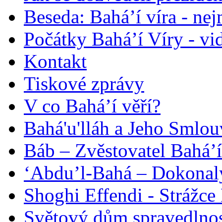
Beseda: Bahá’í víra - ne
Počátky Bahá’í Víry - vi
Kontakt
Tiskové zprávy
V co Bahá’í věří?
Bahá'u'lláh a Jeho Smlou
Báb – Zvěstovatel Bahá’í
‘Abdu’l-Bahá – Dokonalý
Shoghi Effendi - Strážce 
Světový dům spravedlnos