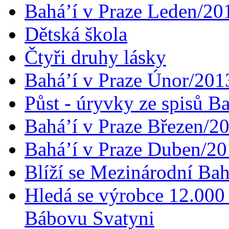
Bahá’í v Praze Leden/20
Dětská škola
Čtyři druhy lásky
Bahá’í v Praze Únor/201
Půst - úryvky ze spisů B
Bahá’í v Praze Březen/2
Bahá’í v Praze Duben/2
Blíží se Mezinárodní Bah
Hledá se výrobce 12.000 
Bábovu Svatyni