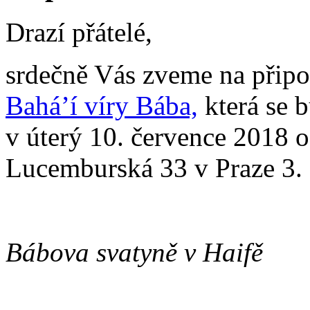
Drazí přátelé,
srdečně Vás zveme na při
Bahá’í víry Bába,
která se 
v úterý 10. července 2018 o
Lucemburská 33 v Praze 3.
Bábova svatyně v Haifě