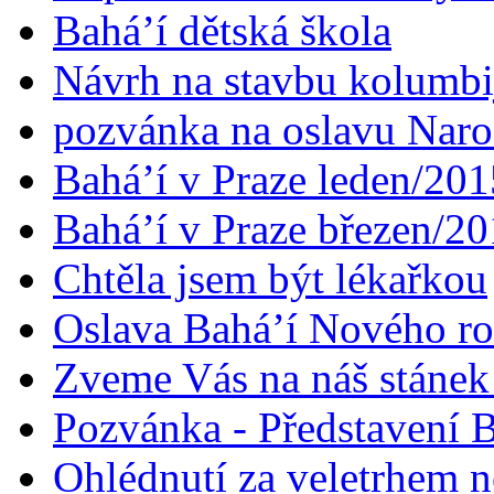
Bahá’í dětská škola
Návrh na stavbu kolumbi
pozvánka na oslavu Naroz
Bahá’í v Praze leden/201
Bahá’í v Praze březen/2
Chtěla jsem být lékařkou
Oslava Bahá’í Nového r
Zveme Vás na náš stáne
Pozvánka - Představení B
Ohlédnutí za veletrhem n