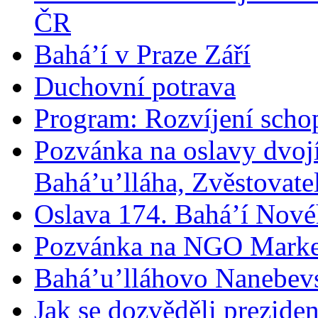
ČR
Bahá’í v Praze Září
Duchovní potrava
Program: Rozvíjení schop
Pozvánka na oslavy dvoj
Bahá’u’lláha, Zvěstovatel
Oslava 174. Bahá’í Nové
Pozvánka na NGO Marke
Bahá’u’lláhovo Nanebev
Jak se dozvěděli prezide