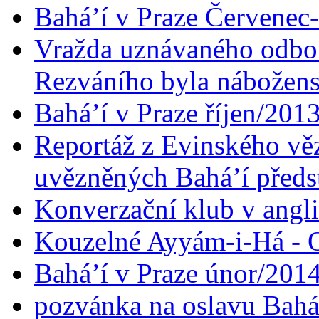
Bahá’í v Praze Červenec
Vražda uznávaného odbor
Rezváního byla nábožen
Bahá’í v Praze říjen/201
Reportáž z Evinského věz
uvězněných Bahá’í předst
Konverzační klub v angl
Kouzelné Ayyám-i-Há - O
Bahá’í v Praze únor/201
pozvánka na oslavu Bahá