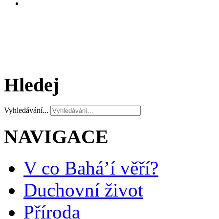
Hledej
Vyhledávání...
NAVIGACE
V co Bahá’í věří?
Duchovní život
Příroda