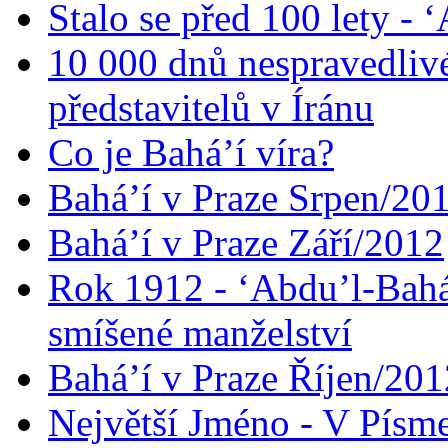
Stalo se před 100 lety -
10 000 dnů nespravedliv
představitelů v Íránu
Co je Bahá’í víra?
Bahá’í v Praze Srpen/20
Bahá’í v Praze Září/2012
Rok 1912 - ‘Abdu’l-Bahá
smíšené manželství
Bahá’í v Praze Říjen/201
Největší Jméno - V Písm