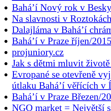
Bahá’í Nový rok v Besk
Na slavnosti v Roztokác
Dalajláma v Bahá’í chrá
Bahá’í v Praze říjen/201
projuniory.cz
Jak s dětmi mluvit životě
Evropané se otevřeně vyj
útlaku Bahá’í věřících v 
Bahá’í v Praze Březen/2
NGO market = Největší s