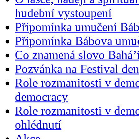
hudební vystoupení
Připomínka umučení Bába
Připomínka Bábova umuče
Co znamená slovo Bahá’í 
Pozvánka na Festival de
Role rozmanitosti v demok
democracy
Role rozmanitosti v demo
ohlédnutí
Akce