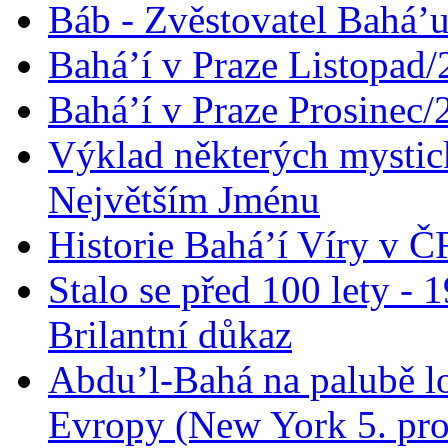
Báb - Zvěstovatel Bahá’u
Bahá’í v Praze Listopad
Bahá’í v Praze Prosinec/
Výklad některých mysti
Největším Jménu
Historie Bahá’í Víry v Č
Stalo se před 100 lety -
Brilantní důkaz
Abdu’l-Bahá na palubě lo
Evropy (New York 5. pro