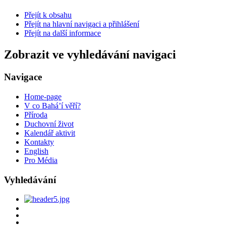
Přejít k obsahu
Přejít na hlavní navigaci a přihlášení
Přejít na další informace
Zobrazit ve vyhledávání navigaci
Navigace
Home-page
V co Bahá’í věří?
Příroda
Duchovní život
Kalendář aktivit
Kontakty
English
Pro Média
Vyhledávání