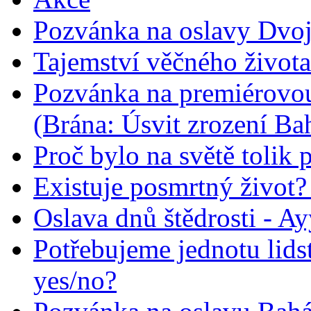
Pozvánka na oslavy Dvoj
Tajemství věčného života
Pozvánka na premiérovou
(Brána: Úsvit zrození Ba
Proč bylo na světě tolik 
Existuje posmrtný život? :
Oslava dnů štědrosti - A
Potřebujeme jednotu lid
yes/no?