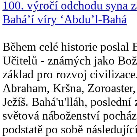
100. výročí odchodu syna z
Bahá’í víry ‘Abdu’l-Bahá
Během celé historie poslal 
Učitelů - známých jako Boží
základ pro rozvoj civilizace
Abraham, Kršna, Zoroaster
Ježíš. Bahá'u'lláh, poslední 
světová náboženství pocháze
podstatě po sobě následují