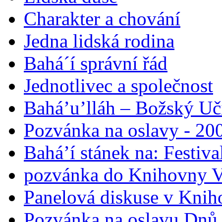
Charakter a chování
Jedna lidská rodina
Bahá´í správní řád
Jednotlivec a společnost
Bahá’u’lláh – Božský Uči
Pozvánka na oslavy - 200
Bahá’í stánek na: Festiv
pozvánka do Knihovny V
Panelová diskuse v Knih
Pozvánka na oslavu Dnů 