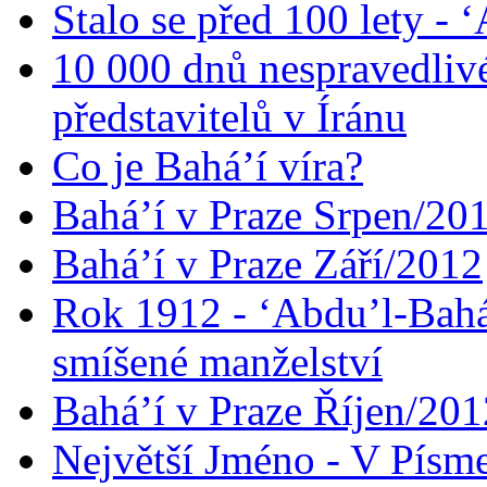
Stalo se před 100 lety -
10 000 dnů nespravedliv
představitelů v Íránu
Co je Bahá’í víra?
Bahá’í v Praze Srpen/20
Bahá’í v Praze Září/2012
Rok 1912 - ‘Abdu’l-Bahá
smíšené manželství
Bahá’í v Praze Říjen/201
Největší Jméno - V Písm