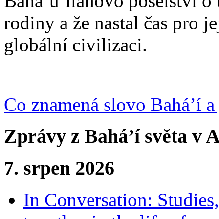
Bahá’u’lláhovo poselství o 
rodiny a že nastal čas pro j
globální civilizaci.
Co znamená slovo Bahá’í a 
Zprávy z Bahá’í světa v A
7. srpen 2026
In Conversation: Studies