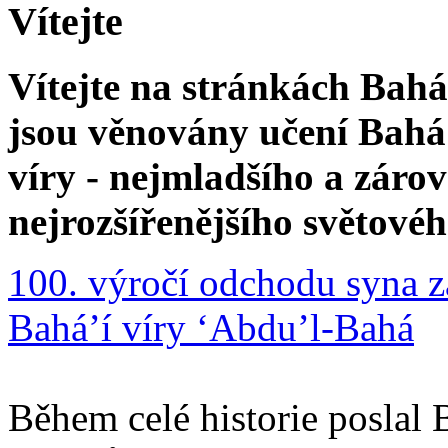
Vítejte
Vítejte na stránkách Bahá'
jsou věnovány učení Bahá'
víry - nejmladšího a zár
nejrozšířenějšího světové
100. výročí odchodu syna z
Bahá’í víry ‘Abdu’l-Bahá
Během celé historie poslal 