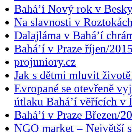
Bahá’í Nový rok v Besk
Na slavnosti v Roztokác
Dalajláma v Bahá’í chrá
Bahá’í v Praze říjen/201
projuniory.cz
Jak s dětmi mluvit životě
Evropané se otevřeně vyj
útlaku Bahá’í věřících v 
Bahá’í v Praze Březen/2
NGO market = Největší s