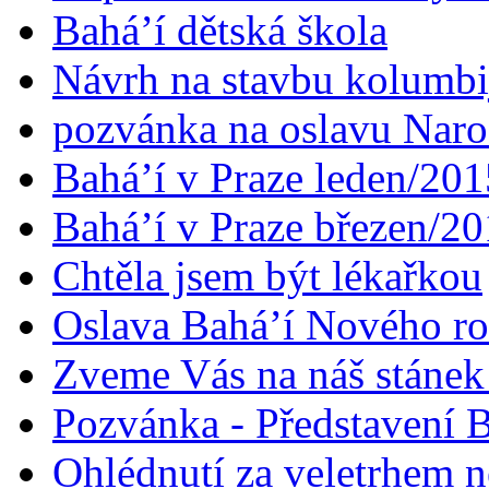
Bahá’í dětská škola
Návrh na stavbu kolumbi
pozvánka na oslavu Naroz
Bahá’í v Praze leden/201
Bahá’í v Praze březen/2
Chtěla jsem být lékařkou
Oslava Bahá’í Nového r
Zveme Vás na náš stáne
Pozvánka - Představení B
Ohlédnutí za veletrhem n