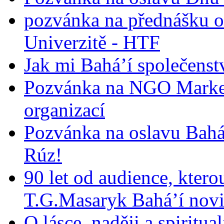
pozvánka na přednášku o
Univerzitě - HTF
Jak mi Bahá’í společenst
Pozvánka na NGO Market
organizací
Pozvánka na oslavu Bah
Rúz!
90 let od audience, ktero
T.G.Masaryk Bahá’í novi
O lásce, naději a spiritua