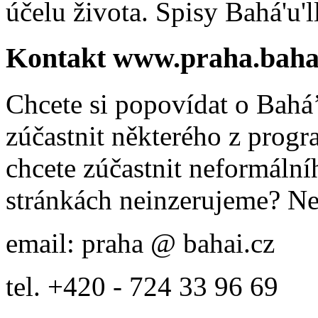
účelu života. Spisy Bahá'u'll
Kontakt www.praha.baha
Chcete si popovídat o Bahá’
zúčastnit některého z prog
chcete zúčastnit neformálníh
stránkách neinzerujeme? Ne
email: praha @ bahai.cz
tel. +420 - 724 33 96 69