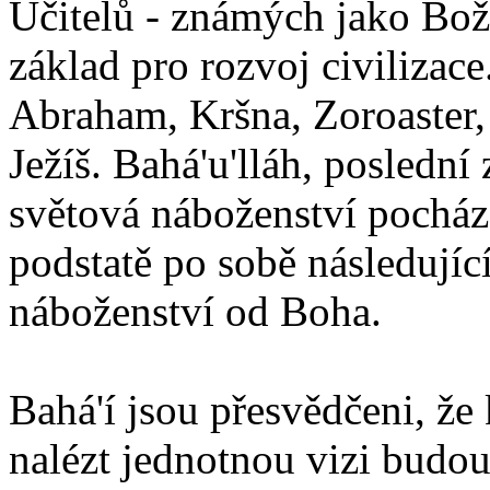
Učitelů - známých jako Boží
základ pro rozvoj civilizace
Abraham, Kršna, Zoroaster
Ježíš. Bahá'u'lláh, poslední 
světová náboženství pocháze
podstatě po sobě následují
náboženství od Boha.
Bahá'í jsou přesvědčeni, že 
nalézt jednotnou vizi budou