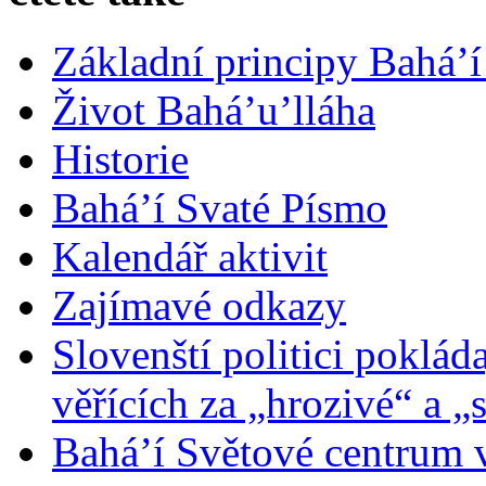
Základní principy Bahá’í
Život Bahá’u’lláha
Historie
Bahá’í Svaté Písmo
Kalendář aktivit
Zajímavé odkazy
Slovenští politici poklád
věřících za „hrozivé“ a „
Bahá’í Světové centrum v