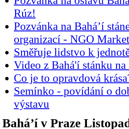
Pozvánka na oslavu Bah
Rúz!
Pozvánka na Bahá’í stán
organizací - NGO Marke
Směřuje lidstvo k jednot
Video z Bahá'í stánku na
Co je to opravdová krása?
Semínko - povídání o do
výstavu
Bahá’í v Praze Listopa