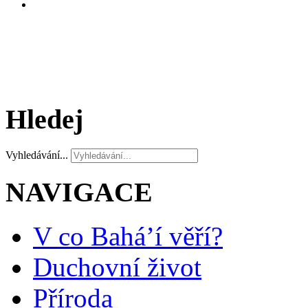
Hledej
Vyhledávání...
NAVIGACE
V co Bahá’í věří?
Duchovní život
Příroda