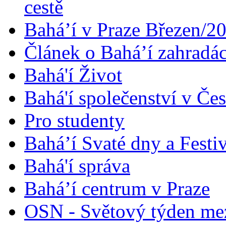
cestě
Bahá’í v Praze Březen/2
Článek o Bahá’í zahradá
Bahá'í Život
Bahá'í společenství v Če
Pro studenty
Bahá’í Svaté dny a Festi
Bahá'í správa
Bahá’í centrum v Praze
OSN - Světový týden me