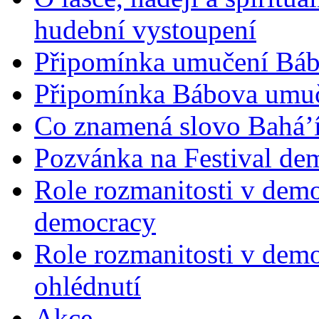
hudební vystoupení
Připomínka umučení Bába
Připomínka Bábova umuče
Co znamená slovo Bahá’í 
Pozvánka na Festival de
Role rozmanitosti v demok
democracy
Role rozmanitosti v demo
ohlédnutí
Akce