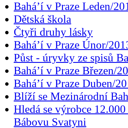
Bahá’í v Praze Leden/20
Dětská škola
Čtyři druhy lásky
Bahá’í v Praze Únor/201
Půst - úryvky ze spisů B
Bahá’í v Praze Březen/2
Bahá’í v Praze Duben/2
Blíží se Mezinárodní Bah
Hledá se výrobce 12.000 
Bábovu Svatyni