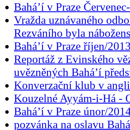
Bahá’í v Praze Červenec
Vražda uznávaného odbor
Rezváního byla nábožen
Bahá’í v Praze říjen/201
Reportáž z Evinského věz
uvězněných Bahá’í předst
Konverzační klub v angl
Kouzelné Ayyám-i-Há - O
Bahá’í v Praze únor/201
pozvánka na oslavu Bahá