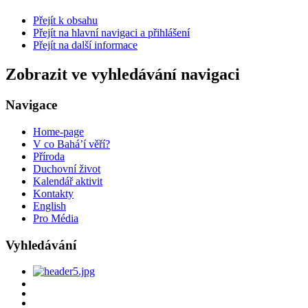
Přejít k obsahu
Přejít na hlavní navigaci a přihlášení
Přejít na další informace
Zobrazit ve vyhledávání navigaci
Navigace
Home-page
V co Bahá’í věří?
Příroda
Duchovní život
Kalendář aktivit
Kontakty
English
Pro Média
Vyhledávání