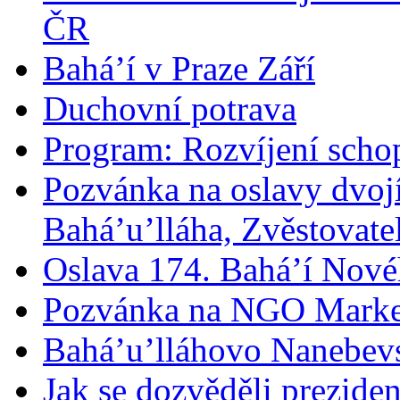
ČR
Bahá’í v Praze Září
Duchovní potrava
Program: Rozvíjení schop
Pozvánka na oslavy dvoj
Bahá’u’lláha, Zvěstovatel
Oslava 174. Bahá’í Nové
Pozvánka na NGO Marke
Bahá’u’lláhovo Nanebev
Jak se dozvěděli prezide