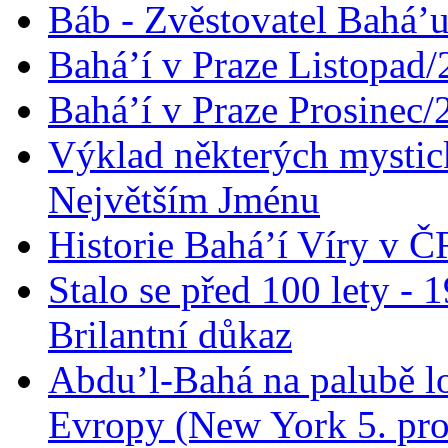
Báb - Zvěstovatel Bahá’u
Bahá’í v Praze Listopad
Bahá’í v Praze Prosinec/
Výklad některých mysti
Největším Jménu
Historie Bahá’í Víry v Č
Stalo se před 100 lety -
Brilantní důkaz
Abdu’l-Bahá na palubě lo
Evropy (New York 5. pro