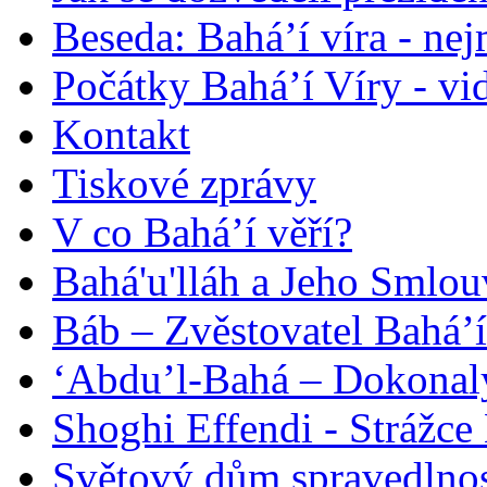
Beseda: Bahá’í víra - ne
Počátky Bahá’í Víry - vi
Kontakt
Tiskové zprávy
V co Bahá’í věří?
Bahá'u'lláh a Jeho Smlou
Báb – Zvěstovatel Bahá’í
‘Abdu’l-Bahá – Dokonalý
Shoghi Effendi - Strážce 
Světový dům spravedlnos