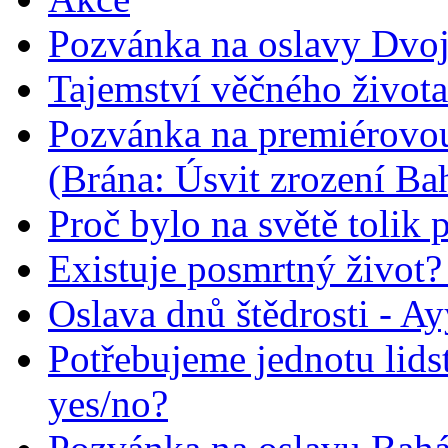
Pozvánka na oslavy Dvoj
Tajemství věčného života
Pozvánka na premiérovou
(Brána: Úsvit zrození Ba
Proč bylo na světě tolik 
Existuje posmrtný život? :
Oslava dnů štědrosti - A
Potřebujeme jednotu lid
yes/no?