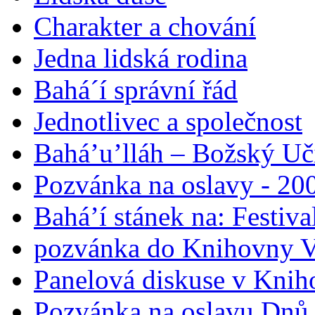
Charakter a chování
Jedna lidská rodina
Bahá´í správní řád
Jednotlivec a společnost
Bahá’u’lláh – Božský Uči
Pozvánka na oslavy - 200
Bahá’í stánek na: Festiv
pozvánka do Knihovny V
Panelová diskuse v Knih
Pozvánka na oslavu Dnů 