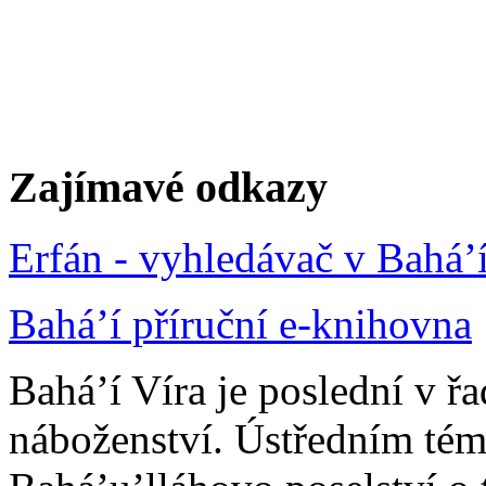
Zajímavé odkazy
Erfán - vyhledávač v Bahá’
Bahá’í příruční e-knihovna
Bahá’í Víra je poslední v ř
náboženství. Ústředním tém