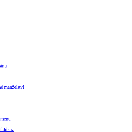
ránu
é manželství
 Jménu
ní důkaz