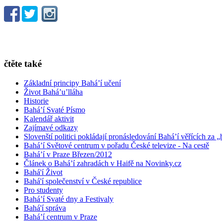
čtěte také
Základní principy Bahá’í učení
Život Bahá’u’lláha
Historie
Bahá’í Svaté Písmo
Kalendář aktivit
Zajímavé odkazy
Slovenští politici pokládají pronásledování Bahá’í věřících za „
Bahá’í Světové centrum v pořadu České televize - Na cestě
Bahá’í v Praze Březen/2012
Článek o Bahá’í zahradách v Haifě na Novinky.cz
Bahá'í Život
Bahá'í společenství v České republice
Pro studenty
Bahá’í Svaté dny a Festivaly
Bahá'í správa
Bahá’í centrum v Praze