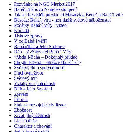
Pozvánka na NGO Market 2017
Bahá’u’lláhovo Nanebevstoupení
Jak se dozvěděli prezidenti Masaryk a Beneš o Bahá’í víře
Beseda: Bahá’í víra - nejmladší světové náboženství
Počátky Bahá’í Víry - video
Kontakt
Tiskové zprávy
V co Bahá’í věří?
Bahá'u'lláh a Jeho Smlouva
Báb – Zvěstovatel Bahá’í Víry
‘Abdu’l-Bahá – Dokonalý příklad
Shoghi Effendi - Strážce Bahá'í víry
Světový dům spravedlnosti
Duchovní život
Světový mír
Vztahy ve společnosti
Bůh a Jeho Stvoření
Zjevení
Příroda
Stále se rozvíjející civilizace
Zbožnost
Život plný štědrosti
Lidská duše
Charakter a chování
Jedna lidská rodina