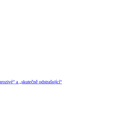
hrozivé“ a „skutečně odstrašující“