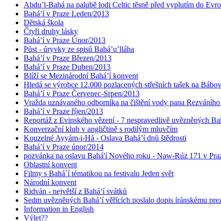
Abdu’l-Bahá na palubě lodi Celtic těsně před vyplutím do Evr
Bahá’í v Praze Leden/2013
Dětská škola
Čtyři druhy lásky
Bahá’í v Praze Únor/2013
Půst - úryvky ze spisů Bahá’u’lláha
Bahá’í v Praze Březen/2013
Bahá’í v Praze Duben/2013
Blíží se Mezinárodní Bahá’í konvent
Hledá se výrobce 12.000 pozlacených střešních tašek na Bábo
Bahá’í v Praze Červenec-Srpen/2013
Vražda uznávaného odborníka na čištění vody pana Rezváního
Bahá’í v Praze říjen/2013
Reportáž z Evinského vězení - 7 nespravedlivě uvězněných Bahá
Konverzační klub v angličtině s rodilým mluvčím
Kouzelné Ayyám-i-Há - Oslava Bahá’í dnů štědrosti
Bahá’í v Praze únor/2014
pozvánka na oslavu Bahá'í Nového roku - Naw-Rúz 171 v Praz
Oblastní konvent
Filmy s Bahá´í tématikou na festivalu Jeden svět
Národní konvent
Ridván - největší z Bahá‘í svátků
Sedm uvězněných Bahá’í věřících poslalo dopis íránskému pr
Information in English
Výlet??