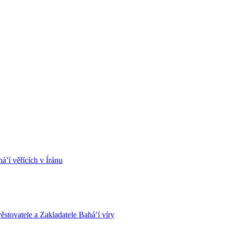
á’í věřících v Íránu
stovatele a Zakladatele Bahá’í víry