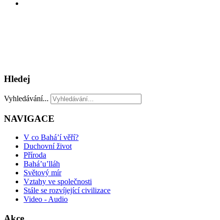
Hledej
Vyhledávání...
NAVIGACE
V co Bahá’í věří?
Duchovní život
Příroda
Bahá’u’lláh
Světový mír
Vztahy ve společnosti
Stále se rozvíjející civilizace
Video - Audio
Akce