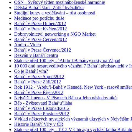
OSN - Světový týden mezináboženské harmonie
Dětská Bahá’í škola Zářící hvězdička
Studijní kurzy a vzdělávání – růst osobnosti
Meditace pro potěchu duše
Bahá’í v Praze Duben/2012
Bahá’í v Praze Květen/2012
Dobrovolnictví, networking a NGO Market
Bahá’í v Praze Červen/2012
Audio - Video
Bahá’í v Praze Červenec/2012
Rezván v Bahá’í centru
Stalo se před 100 lety - ‘Abdu’l-Baháovy cesty na Západ
10 000 dnů nespravedlivého věznění 7 Bahá´í představitelů v Í
Co je Bahá’í víra?
Bahá’í v Praze Srpen/2012
Bahá’í v Praze Září/2012
Rok 1912 - ‘Abdu’l-Bahá v Kanadě, New York - rasově smíšen
Bahá’í v Praze Říjen/2012
Největší Jméno - V Písmech Bába a Jeho následovníků
Báb - Zvěstovatel Bahá’u’lláha
Bahá’í v Praze Listopad/2012
Bahá’í v Praze Prosinec/2012
Výklad některých mystických významů ukrytých v Největším
Historie Bahá’í Víry v ČR
Stalo se před 100 lety - 1912 V Chicagu vychází kniha Brilant