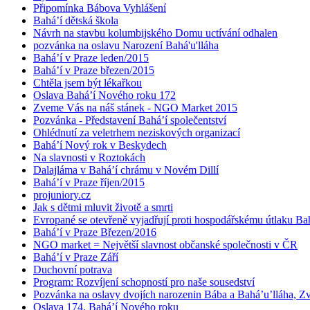
Připomínka Bábova Vyhlášení
Bahá’í dětská škola
Návrh na stavbu kolumbijského Domu uctívání odhalen
pozvánka na oslavu Narození Bahá'u'lláha
Bahá’í v Praze leden/2015
Bahá’í v Praze březen/2015
Chtěla jsem být lékařkou
Oslava Bahá’í Nového roku 172
Zveme Vás na náš stánek - NGO Market 2015
Pozvánka - Představení Bahá’í společentství
Ohlédnutí za veletrhem neziskových organizací
Bahá’í Nový rok v Beskydech
Na slavnosti v Roztokách
Dalajláma v Bahá’í chrámu v Novém Dillí
Bahá’í v Praze říjen/2015
projuniory.cz
Jak s dětmi mluvit životě a smrti
Evropané se otevřeně vyjadřují proti hospodářskému útlaku Bah
Bahá’í v Praze Březen/2016
NGO market = Největší slavnost občanské společnosti v ČR
Bahá’í v Praze Září
Duchovní potrava
Program: Rozvíjení schopností pro naše sousedství
Pozvánka na oslavy dvojích narozenin Bába a Bahá’u’lláha, Zvě
Oslava 174. Bahá’í Nového roku