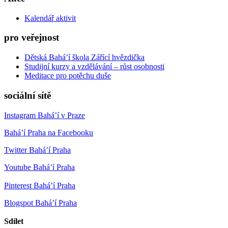
Kalendář aktivit
pro veřejnost
Dětská Bahá’í škola Zářící hvězdička
Studijní kurzy a vzdělávání – růst osobnosti
Meditace pro potěchu duše
sociální sítě
Instagram Bahá’í v Praze
Bahá’í Praha na Facebooku
Twitter Bahá’í Praha
Youtube Bahá’í Praha
Pinterest Bahá’í Praha
Blogspot Bahá’í Praha
Sdílet