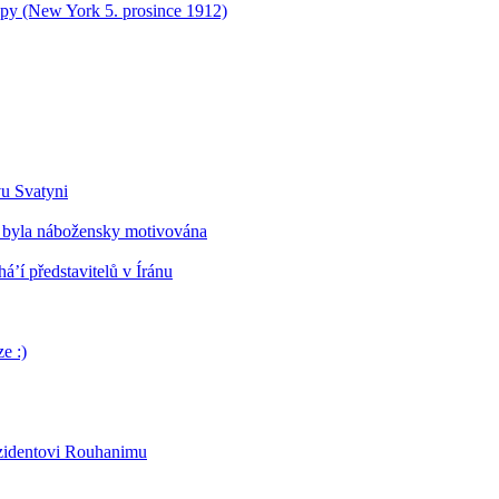
opy (New York 5. prosince 1912)
vu Svatyni
 byla nábožensky motivována
’í představitelů v Íránu
e :)
ezidentovi Rouhanimu