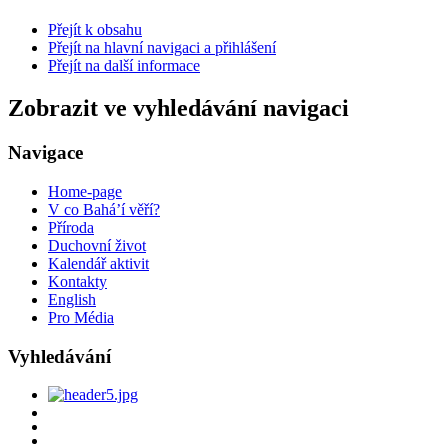
Přejít k obsahu
Přejít na hlavní navigaci a přihlášení
Přejít na další informace
Zobrazit ve vyhledávání navigaci
Navigace
Home-page
V co Bahá’í věří?
Příroda
Duchovní život
Kalendář aktivit
Kontakty
English
Pro Média
Vyhledávání