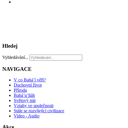
Hledej
Vyhledávání...
NAVIGACE
V co Bahá’í věří?
Duchovní život
Příroda
Bahá’u’lláh
Světový mír
Vztahy ve společnosti
Stále se rozvíjející civilizace
Video - Audio
Akce