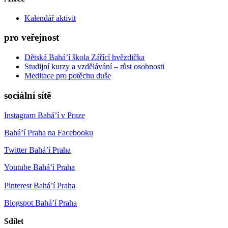
Kalendář aktivit
pro veřejnost
Dětská Bahá’í škola Zářící hvězdička
Studijní kurzy a vzdělávání – růst osobnosti
Meditace pro potěchu duše
sociální sítě
Instagram Bahá’í v Praze
Bahá’í Praha na Facebooku
Twitter Bahá’í Praha
Youtube Bahá’í Praha
Pinterest Bahá’í Praha
Blogspot Bahá’í Praha
Sdílet