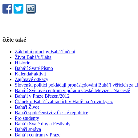
čtěte také
Základní principy Bahá’í učení
Život Bahá’u’lláha
Historie
Bahá’í Svaté Písmo
Kalendář aktivit
Zajímavé odkazy
Slovenští politici pokládají pronásledování Bahá’í věřících za „
Bahá’í Světové centrum v pořadu České televize - Na cestě
Bahá’í v Praze Březen/2012
Článek o Bahá’í zahradách v Haifě na Novinky.cz
Bahá'í Život
Bahá'í společenství v České republice
Pro studenty
Bahá’í Svaté dny a Festivaly
Bahá'í správa
Bahá’í centrum v Praze