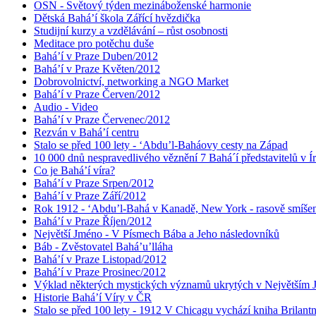
OSN - Světový týden mezináboženské harmonie
Dětská Bahá’í škola Zářící hvězdička
Studijní kurzy a vzdělávání – růst osobnosti
Meditace pro potěchu duše
Bahá’í v Praze Duben/2012
Bahá’í v Praze Květen/2012
Dobrovolnictví, networking a NGO Market
Bahá’í v Praze Červen/2012
Audio - Video
Bahá’í v Praze Červenec/2012
Rezván v Bahá’í centru
Stalo se před 100 lety - ‘Abdu’l-Baháovy cesty na Západ
10 000 dnů nespravedlivého věznění 7 Bahá´í představitelů v Í
Co je Bahá’í víra?
Bahá’í v Praze Srpen/2012
Bahá’í v Praze Září/2012
Rok 1912 - ‘Abdu’l-Bahá v Kanadě, New York - rasově smíšen
Bahá’í v Praze Říjen/2012
Největší Jméno - V Písmech Bába a Jeho následovníků
Báb - Zvěstovatel Bahá’u’lláha
Bahá’í v Praze Listopad/2012
Bahá’í v Praze Prosinec/2012
Výklad některých mystických významů ukrytých v Největším
Historie Bahá’í Víry v ČR
Stalo se před 100 lety - 1912 V Chicagu vychází kniha Brilant