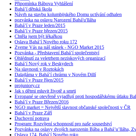
Připomínka Bábova Vyhlášení
Bahá’í dětská škola
Návrh na stavbu kolumbijského Domu uctívání odhalen
pozvánka na oslavu Narození Bahá'u'lláha
Bahá’í v Praze leden/2015
Bahá’í v Praze březen/2015
Chtěla jsem být lékařkou
Oslava Bahá’í Nového roku 172
Zveme Vás na náš stánek - NGO Market 2015
Pozvánka - Představení Bahá’í společentství
Ohlédnutí za veletrhem neziskových organizací
Bahá’í Nový rok v Beskydech
Na slavnosti v Roztokách
Dalajláma v Bahá’í chrámu v Novém Dillí
Bahá’í v Praze říjen/2015
projuniory.cz
Jak s dětmi mluvit životě a smrti
Evropané se otevřeně vyjadřují proti hospodářskému útlaku Bah
Bahá’í v Praze Březen/2016
NGO market = Největší slavnost občanské společnosti v ČR
Bahá’í v Praze Září
Duchovní potrava
Program: Rozvíjení schopností pro naše sousedství
Pozvánka na oslavy dvojích narozenin Bába a Bahá’u’lláha, Zvě
Oslava 174. Bahá’í Nového roku