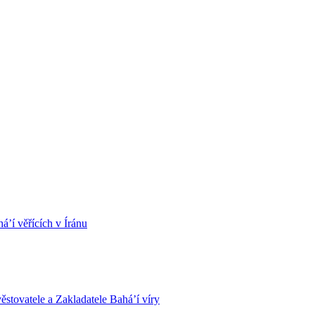
á’í věřících v Íránu
stovatele a Zakladatele Bahá’í víry