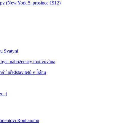
opy (New York 5. prosince 1912)
vu Svatyni
 byla nábožensky motivována
’í představitelů v Íránu
e :)
ezidentovi Rouhanimu