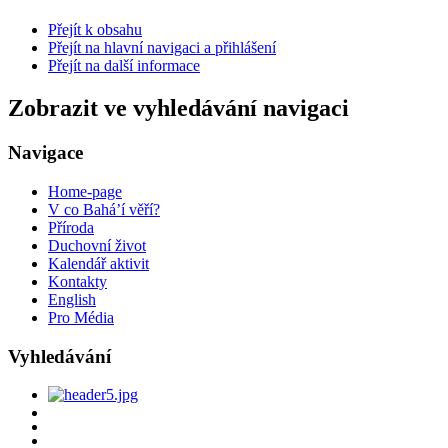
Přejít k obsahu
Přejít na hlavní navigaci a přihlášení
Přejít na další informace
Zobrazit ve vyhledávání navigaci
Navigace
Home-page
V co Bahá’í věří?
Příroda
Duchovní život
Kalendář aktivit
Kontakty
English
Pro Média
Vyhledávání