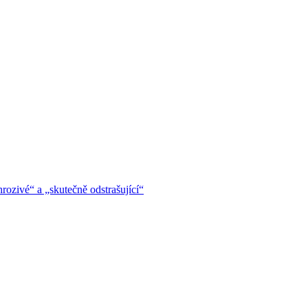
hrozivé“ a „skutečně odstrašující“