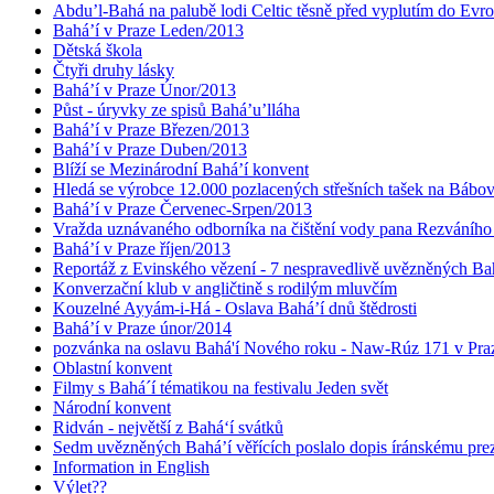
Abdu’l-Bahá na palubě lodi Celtic těsně před vyplutím do Evr
Bahá’í v Praze Leden/2013
Dětská škola
Čtyři druhy lásky
Bahá’í v Praze Únor/2013
Půst - úryvky ze spisů Bahá’u’lláha
Bahá’í v Praze Březen/2013
Bahá’í v Praze Duben/2013
Blíží se Mezinárodní Bahá’í konvent
Hledá se výrobce 12.000 pozlacených střešních tašek na Bábo
Bahá’í v Praze Červenec-Srpen/2013
Vražda uznávaného odborníka na čištění vody pana Rezváního
Bahá’í v Praze říjen/2013
Reportáž z Evinského vězení - 7 nespravedlivě uvězněných Bahá
Konverzační klub v angličtině s rodilým mluvčím
Kouzelné Ayyám-i-Há - Oslava Bahá’í dnů štědrosti
Bahá’í v Praze únor/2014
pozvánka na oslavu Bahá'í Nového roku - Naw-Rúz 171 v Praz
Oblastní konvent
Filmy s Bahá´í tématikou na festivalu Jeden svět
Národní konvent
Ridván - největší z Bahá‘í svátků
Sedm uvězněných Bahá’í věřících poslalo dopis íránskému pr
Information in English
Výlet??