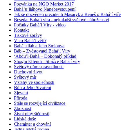
Pozvánka na NGO Market 2017
Bahá’u’lláhovo Nanebevstoupení
Jak se dozvěděli prezidenti Masaryk a Beneš o Bahá’í víře
Beseda: Bahá’í víra - nejmladší světové náboženství
Počátky Bahá’í Víry - video
Kontakt
Tiskové zprávy
V co Bahá’í věří?
Bahá'u'lláh a Jeho Smlouva
Báb – Zvěstovatel Bahá’í Víry
‘Abdu’l-Bahá – Dokonalý příklad
Shoghi Effendi - Strážce Bahá'í víry
Světový dům spravedlnosti
Duchovní život
Světový mír
Vztahy ve společnosti
Bůh a Jeho Stvoření
Zjevení
Příroda
Stále se rozvíjející civilizace
Zbožnost
Život plný štědrosti
Lidská duše
Charakter a chování
Jedna lidská rodina