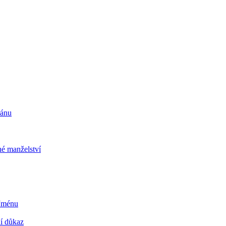
ránu
é manželství
 Jménu
ní důkaz