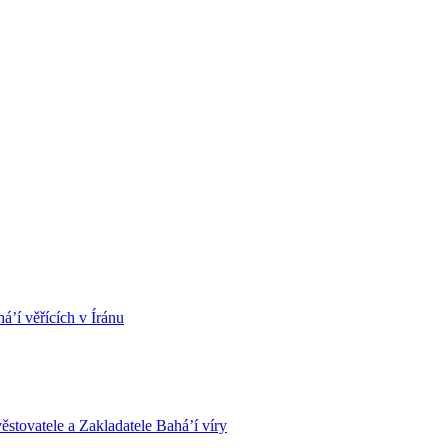
á’í věřících v Íránu
stovatele a Zakladatele Bahá’í víry