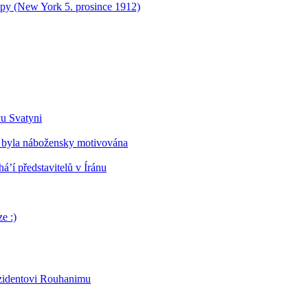
opy (New York 5. prosince 1912)
vu Svatyni
 byla nábožensky motivována
’í představitelů v Íránu
e :)
ezidentovi Rouhanimu