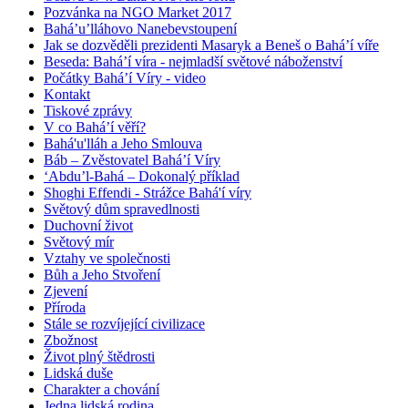
Pozvánka na NGO Market 2017
Bahá’u’lláhovo Nanebevstoupení
Jak se dozvěděli prezidenti Masaryk a Beneš o Bahá’í víře
Beseda: Bahá’í víra - nejmladší světové náboženství
Počátky Bahá’í Víry - video
Kontakt
Tiskové zprávy
V co Bahá’í věří?
Bahá'u'lláh a Jeho Smlouva
Báb – Zvěstovatel Bahá’í Víry
‘Abdu’l-Bahá – Dokonalý příklad
Shoghi Effendi - Strážce Bahá'í víry
Světový dům spravedlnosti
Duchovní život
Světový mír
Vztahy ve společnosti
Bůh a Jeho Stvoření
Zjevení
Příroda
Stále se rozvíjející civilizace
Zbožnost
Život plný štědrosti
Lidská duše
Charakter a chování
Jedna lidská rodina