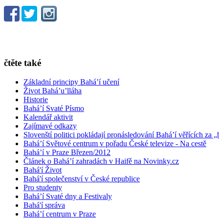
čtěte také
Základní principy Bahá’í učení
Život Bahá’u’lláha
Historie
Bahá’í Svaté Písmo
Kalendář aktivit
Zajímavé odkazy
Slovenští politici pokládají pronásledování Bahá’í věřících za „
Bahá’í Světové centrum v pořadu České televize - Na cestě
Bahá’í v Praze Březen/2012
Článek o Bahá’í zahradách v Haifě na Novinky.cz
Bahá'í Život
Bahá'í společenství v České republice
Pro studenty
Bahá’í Svaté dny a Festivaly
Bahá'í správa
Bahá’í centrum v Praze