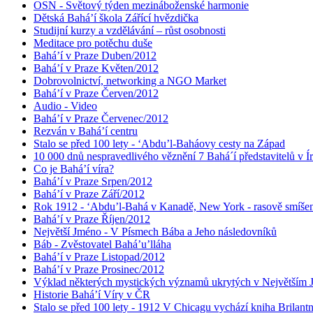
OSN - Světový týden mezináboženské harmonie
Dětská Bahá’í škola Zářící hvězdička
Studijní kurzy a vzdělávání – růst osobnosti
Meditace pro potěchu duše
Bahá’í v Praze Duben/2012
Bahá’í v Praze Květen/2012
Dobrovolnictví, networking a NGO Market
Bahá’í v Praze Červen/2012
Audio - Video
Bahá’í v Praze Červenec/2012
Rezván v Bahá’í centru
Stalo se před 100 lety - ‘Abdu’l-Baháovy cesty na Západ
10 000 dnů nespravedlivého věznění 7 Bahá´í představitelů v Í
Co je Bahá’í víra?
Bahá’í v Praze Srpen/2012
Bahá’í v Praze Září/2012
Rok 1912 - ‘Abdu’l-Bahá v Kanadě, New York - rasově smíšen
Bahá’í v Praze Říjen/2012
Největší Jméno - V Písmech Bába a Jeho následovníků
Báb - Zvěstovatel Bahá’u’lláha
Bahá’í v Praze Listopad/2012
Bahá’í v Praze Prosinec/2012
Výklad některých mystických významů ukrytých v Největším
Historie Bahá’í Víry v ČR
Stalo se před 100 lety - 1912 V Chicagu vychází kniha Brilant