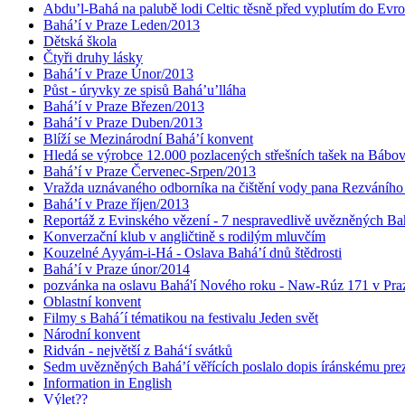
Abdu’l-Bahá na palubě lodi Celtic těsně před vyplutím do Evr
Bahá’í v Praze Leden/2013
Dětská škola
Čtyři druhy lásky
Bahá’í v Praze Únor/2013
Půst - úryvky ze spisů Bahá’u’lláha
Bahá’í v Praze Březen/2013
Bahá’í v Praze Duben/2013
Blíží se Mezinárodní Bahá’í konvent
Hledá se výrobce 12.000 pozlacených střešních tašek na Bábo
Bahá’í v Praze Červenec-Srpen/2013
Vražda uznávaného odborníka na čištění vody pana Rezváního
Bahá’í v Praze říjen/2013
Reportáž z Evinského vězení - 7 nespravedlivě uvězněných Bahá
Konverzační klub v angličtině s rodilým mluvčím
Kouzelné Ayyám-i-Há - Oslava Bahá’í dnů štědrosti
Bahá’í v Praze únor/2014
pozvánka na oslavu Bahá'í Nového roku - Naw-Rúz 171 v Praz
Oblastní konvent
Filmy s Bahá´í tématikou na festivalu Jeden svět
Národní konvent
Ridván - největší z Bahá‘í svátků
Sedm uvězněných Bahá’í věřících poslalo dopis íránskému pr
Information in English
Výlet??