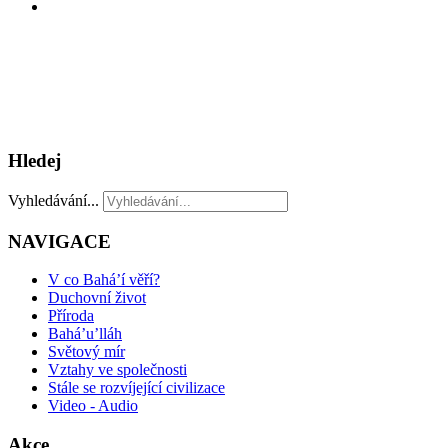
Hledej
Vyhledávání...
NAVIGACE
V co Bahá’í věří?
Duchovní život
Příroda
Bahá’u’lláh
Světový mír
Vztahy ve společnosti
Stále se rozvíjející civilizace
Video - Audio
Akce