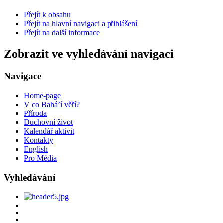
Přejít k obsahu
Přejít na hlavní navigaci a přihlášení
Přejít na další informace
Zobrazit ve vyhledávání navigaci
Navigace
Home-page
V co Bahá’í věří?
Příroda
Duchovní život
Kalendář aktivit
Kontakty
English
Pro Média
Vyhledávání