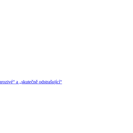
hrozivé“ a „skutečně odstrašující“