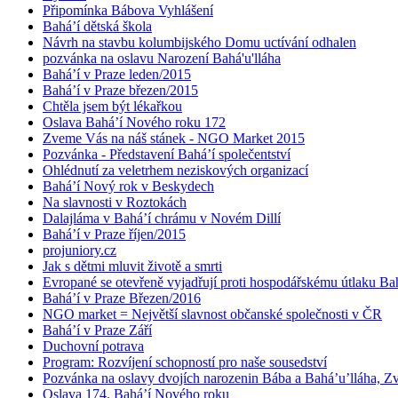
Připomínka Bábova Vyhlášení
Bahá’í dětská škola
Návrh na stavbu kolumbijského Domu uctívání odhalen
pozvánka na oslavu Narození Bahá'u'lláha
Bahá’í v Praze leden/2015
Bahá’í v Praze březen/2015
Chtěla jsem být lékařkou
Oslava Bahá’í Nového roku 172
Zveme Vás na náš stánek - NGO Market 2015
Pozvánka - Představení Bahá’í společentství
Ohlédnutí za veletrhem neziskových organizací
Bahá’í Nový rok v Beskydech
Na slavnosti v Roztokách
Dalajláma v Bahá’í chrámu v Novém Dillí
Bahá’í v Praze říjen/2015
projuniory.cz
Jak s dětmi mluvit životě a smrti
Evropané se otevřeně vyjadřují proti hospodářskému útlaku Bah
Bahá’í v Praze Březen/2016
NGO market = Největší slavnost občanské společnosti v ČR
Bahá’í v Praze Září
Duchovní potrava
Program: Rozvíjení schopností pro naše sousedství
Pozvánka na oslavy dvojích narozenin Bába a Bahá’u’lláha, Zvě
Oslava 174. Bahá’í Nového roku