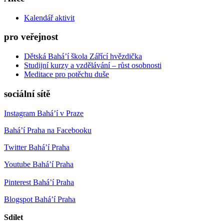
Kalendář aktivit
pro veřejnost
Dětská Bahá’í škola Zářící hvězdička
Studijní kurzy a vzdělávání – růst osobnosti
Meditace pro potěchu duše
sociální sítě
Instagram Bahá’í v Praze
Bahá’í Praha na Facebooku
Twitter Bahá’í Praha
Youtube Bahá’í Praha
Pinterest Bahá’í Praha
Blogspot Bahá’í Praha
Sdílet