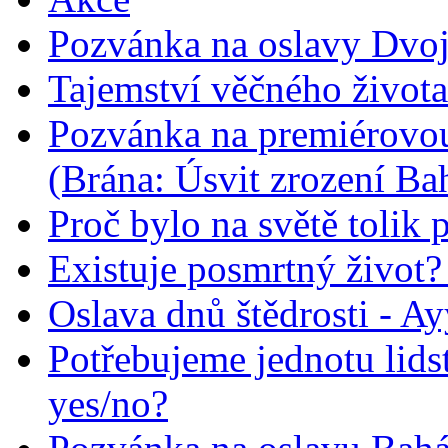
Pozvánka na oslavy Dvoj
Tajemství věčného života
Pozvánka na premiérovou
(Brána: Úsvit zrození Ba
Proč bylo na světě tolik 
Existuje posmrtný život? :
Oslava dnů štědrosti - A
Potřebujeme jednotu lid
yes/no?