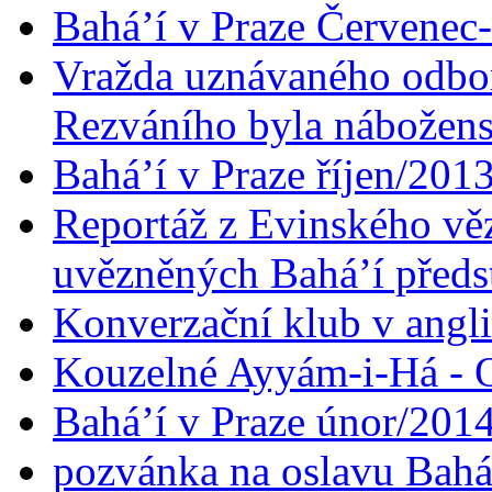
Bahá’í v Praze Červenec
Vražda uznávaného odbor
Rezváního byla nábožen
Bahá’í v Praze říjen/201
Reportáž z Evinského věz
uvězněných Bahá’í předst
Konverzační klub v angl
Kouzelné Ayyám-i-Há - O
Bahá’í v Praze únor/201
pozvánka na oslavu Bahá