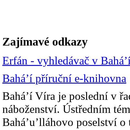
Zajímavé odkazy
Erfán - vyhledávač v Bahá’
Bahá’í příruční e-knihovna
Bahá’í Víra je poslední v ř
náboženství. Ústředním tém
Bahá’u’lláhovo poselství o 