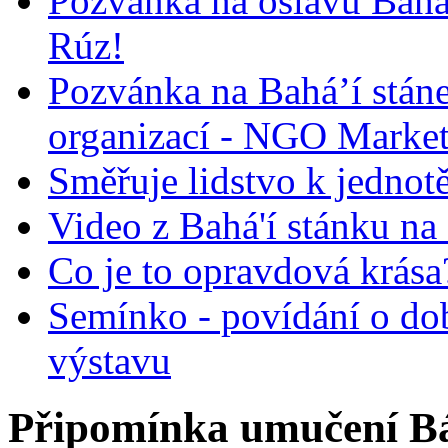
Pozvánka na oslavu Bah
Rúz!
Pozvánka na Bahá’í stán
organizací - NGO Marke
Směřuje lidstvo k jednot
Video z Bahá'í stánku na
Co je to opravdová krása?
Semínko - povídání o do
výstavu
Připomínka umučení Báb