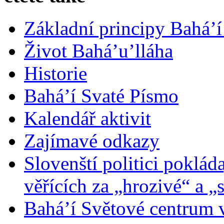
Základní principy Bahá’í
Život Bahá’u’lláha
Historie
Bahá’í Svaté Písmo
Kalendář aktivit
Zajímavé odkazy
Slovenští politici poklád
věřících za „hrozivé“ a „
Bahá’í Světové centrum v