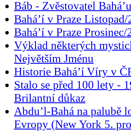
Báb - Zvěstovatel Bahá’u
Bahá’í v Praze Listopad
Bahá’í v Praze Prosinec/
Výklad některých mysti
Největším Jménu
Historie Bahá’í Víry v Č
Stalo se před 100 lety -
Brilantní důkaz
Abdu’l-Bahá na palubě lo
Evropy (New York 5. pro