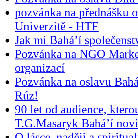
pozvánka na přednášku o
Univerzitě - HTF
Jak mi Bahá’í společenst
Pozvánka na NGO Market
organizací
Pozvánka na oslavu Bah
Rúz!
90 let od audience, ktero
T.G.Masaryk Bahá’í novi
O lásce, naději a spiritua