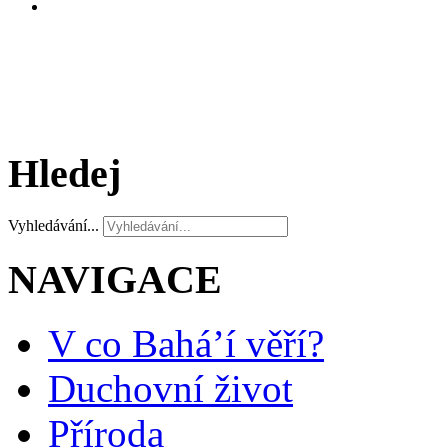
Hledej
Vyhledávání...
NAVIGACE
V co Bahá’í věří?
Duchovní život
Příroda