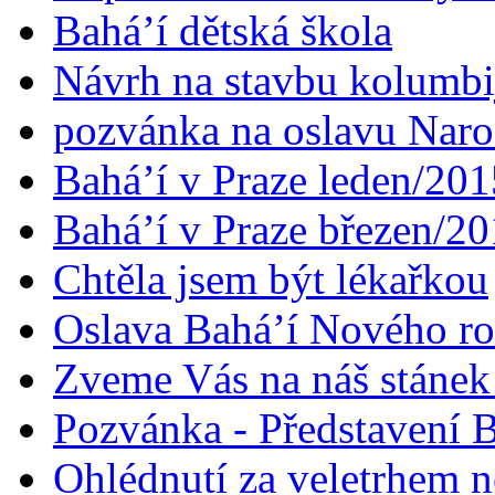
Bahá’í dětská škola
Návrh na stavbu kolumbi
pozvánka na oslavu Naroz
Bahá’í v Praze leden/201
Bahá’í v Praze březen/2
Chtěla jsem být lékařkou
Oslava Bahá’í Nového r
Zveme Vás na náš stáne
Pozvánka - Představení B
Ohlédnutí za veletrhem n