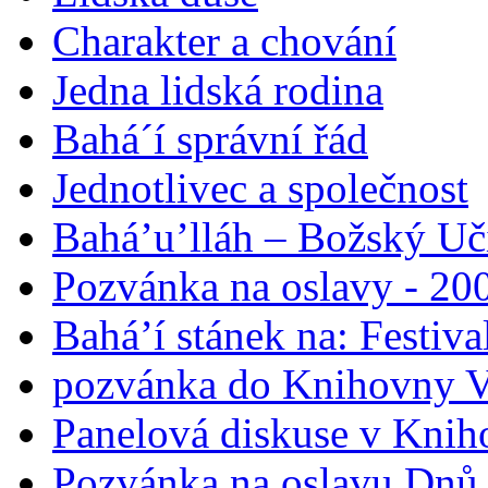
Charakter a chování
Jedna lidská rodina
Bahá´í správní řád
Jednotlivec a společnost
Bahá’u’lláh – Božský Uči
Pozvánka na oslavy - 200
Bahá’í stánek na: Festiv
pozvánka do Knihovny V
Panelová diskuse v Knih
Pozvánka na oslavu Dnů 