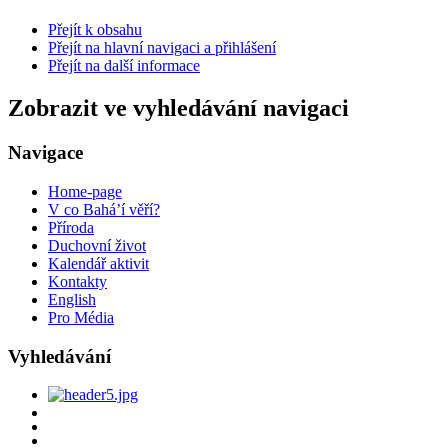
Přejít k obsahu
Přejít na hlavní navigaci a přihlášení
Přejít na další informace
Zobrazit ve vyhledávání navigaci
Navigace
Home-page
V co Bahá’í věří?
Příroda
Duchovní život
Kalendář aktivit
Kontakty
English
Pro Média
Vyhledávání