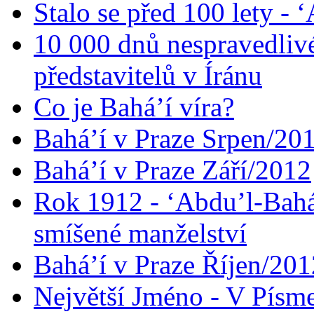
Stalo se před 100 lety -
10 000 dnů nespravedliv
představitelů v Íránu
Co je Bahá’í víra?
Bahá’í v Praze Srpen/20
Bahá’í v Praze Září/2012
Rok 1912 - ‘Abdu’l-Bahá
smíšené manželství
Bahá’í v Praze Říjen/201
Největší Jméno - V Písm