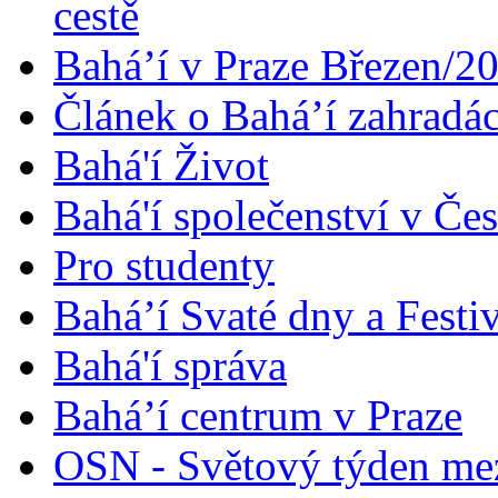
cestě
Bahá’í v Praze Březen/2
Článek o Bahá’í zahradá
Bahá'í Život
Bahá'í společenství v Če
Pro studenty
Bahá’í Svaté dny a Festi
Bahá'í správa
Bahá’í centrum v Praze
OSN - Světový týden me