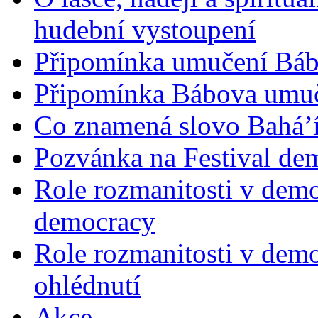
hudební vystoupení
Připomínka umučení Bába
Připomínka Bábova umuče
Co znamená slovo Bahá’í 
Pozvánka na Festival de
Role rozmanitosti v demok
democracy
Role rozmanitosti v demo
ohlédnutí
Akce