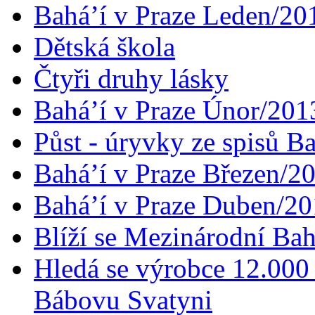
Bahá’í v Praze Leden/20
Dětská škola
Čtyři druhy lásky
Bahá’í v Praze Únor/201
Půst - úryvky ze spisů B
Bahá’í v Praze Březen/2
Bahá’í v Praze Duben/2
Blíží se Mezinárodní Bah
Hledá se výrobce 12.000 
Bábovu Svatyni