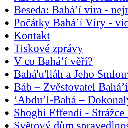
Beseda: Bahá’í víra - ne
Počátky Bahá’í Víry - vi
Kontakt
Tiskové zprávy
V co Bahá’í věří?
Bahá'u'lláh a Jeho Smlou
Báb – Zvěstovatel Bahá’í
‘Abdu’l-Bahá – Dokonalý
Shoghi Effendi - Strážce 
Světový dům spravedlnos