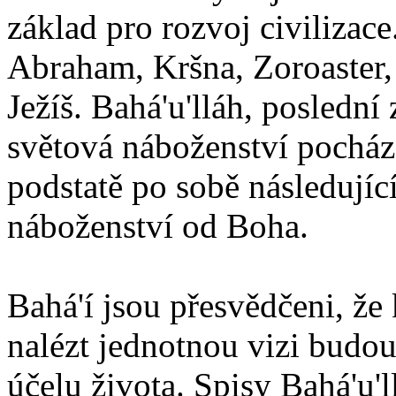
základ pro rozvoj civilizace
Abraham, Kršna, Zoroaster
Ježíš. Bahá'u'lláh, poslední 
světová náboženství pocháze
podstatě po sobě následují
náboženství od Boha.
Bahá'í jsou přesvědčeni, že 
nalézt jednotnou vizi budou
účelu života. Spisy Bahá'u'll