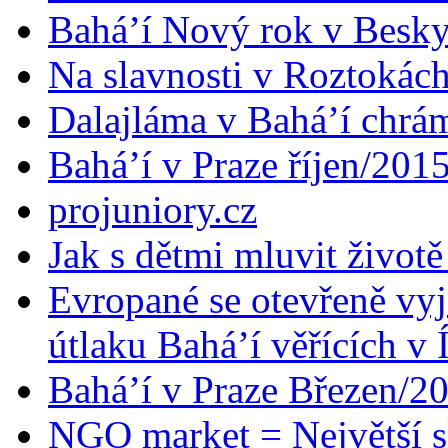
Bahá’í Nový rok v Besk
Na slavnosti v Roztokác
Dalajláma v Bahá’í chrá
Bahá’í v Praze říjen/201
projuniory.cz
Jak s dětmi mluvit životě
Evropané se otevřeně vyj
útlaku Bahá’í věřících v 
Bahá’í v Praze Březen/2
NGO market = Největší s