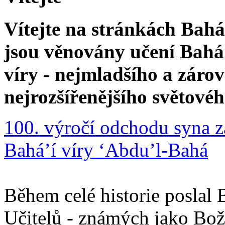
Vítejte na stránkách Bahá'
jsou věnovány učení Bahá'
víry - nejmladšího a zár
nejrozšířenějšího světové
100. výročí odchodu syna z
Bahá’í víry ‘Abdu’l-Bahá
Během celé historie poslal 
Učitelů - známých jako Boží