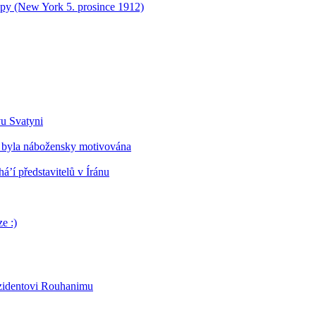
opy (New York 5. prosince 1912)
vu Svatyni
 byla nábožensky motivována
’í představitelů v Íránu
e :)
ezidentovi Rouhanimu