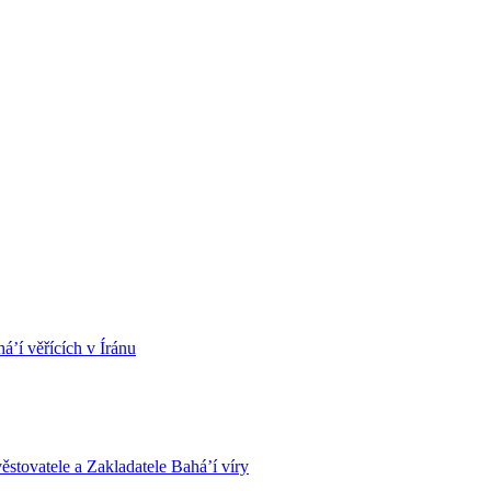
á’í věřících v Íránu
stovatele a Zakladatele Bahá’í víry