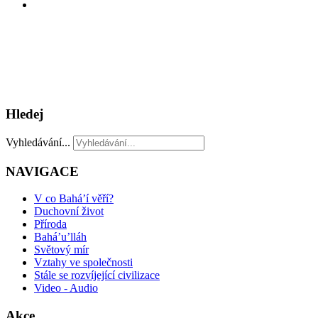
Hledej
Vyhledávání...
NAVIGACE
V co Bahá’í věří?
Duchovní život
Příroda
Bahá’u’lláh
Světový mír
Vztahy ve společnosti
Stále se rozvíjející civilizace
Video - Audio
Akce