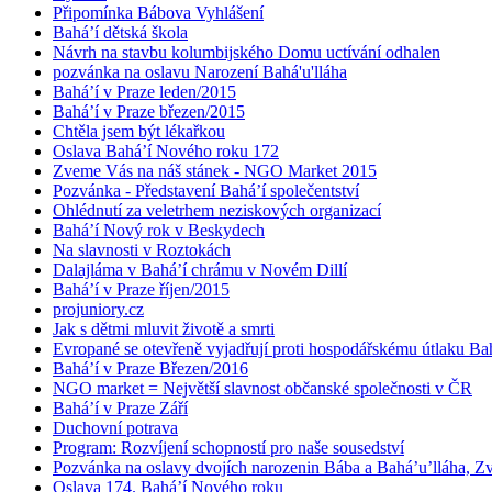
Připomínka Bábova Vyhlášení
Bahá’í dětská škola
Návrh na stavbu kolumbijského Domu uctívání odhalen
pozvánka na oslavu Narození Bahá'u'lláha
Bahá’í v Praze leden/2015
Bahá’í v Praze březen/2015
Chtěla jsem být lékařkou
Oslava Bahá’í Nového roku 172
Zveme Vás na náš stánek - NGO Market 2015
Pozvánka - Představení Bahá’í společentství
Ohlédnutí za veletrhem neziskových organizací
Bahá’í Nový rok v Beskydech
Na slavnosti v Roztokách
Dalajláma v Bahá’í chrámu v Novém Dillí
Bahá’í v Praze říjen/2015
projuniory.cz
Jak s dětmi mluvit životě a smrti
Evropané se otevřeně vyjadřují proti hospodářskému útlaku Bah
Bahá’í v Praze Březen/2016
NGO market = Největší slavnost občanské společnosti v ČR
Bahá’í v Praze Září
Duchovní potrava
Program: Rozvíjení schopností pro naše sousedství
Pozvánka na oslavy dvojích narozenin Bába a Bahá’u’lláha, Zvě
Oslava 174. Bahá’í Nového roku