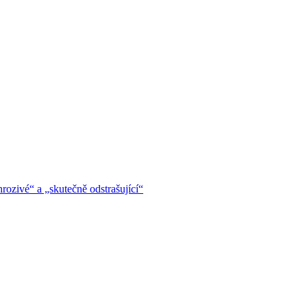
hrozivé“ a „skutečně odstrašující“