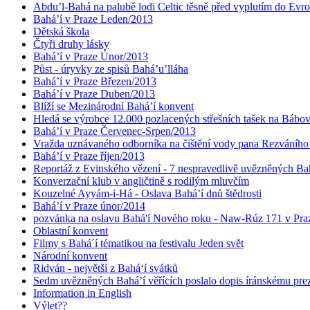
Abdu’l-Bahá na palubě lodi Celtic těsně před vyplutím do Evr
Bahá’í v Praze Leden/2013
Dětská škola
Čtyři druhy lásky
Bahá’í v Praze Únor/2013
Půst - úryvky ze spisů Bahá’u’lláha
Bahá’í v Praze Březen/2013
Bahá’í v Praze Duben/2013
Blíží se Mezinárodní Bahá’í konvent
Hledá se výrobce 12.000 pozlacených střešních tašek na Bábo
Bahá’í v Praze Červenec-Srpen/2013
Vražda uznávaného odborníka na čištění vody pana Rezváního
Bahá’í v Praze říjen/2013
Reportáž z Evinského vězení - 7 nespravedlivě uvězněných Bahá
Konverzační klub v angličtině s rodilým mluvčím
Kouzelné Ayyám-i-Há - Oslava Bahá’í dnů štědrosti
Bahá’í v Praze únor/2014
pozvánka na oslavu Bahá'í Nového roku - Naw-Rúz 171 v Praz
Oblastní konvent
Filmy s Bahá´í tématikou na festivalu Jeden svět
Národní konvent
Ridván - největší z Bahá‘í svátků
Sedm uvězněných Bahá’í věřících poslalo dopis íránskému pr
Information in English
Výlet??