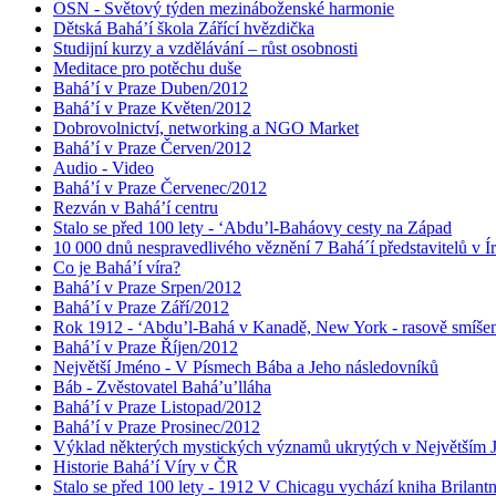
OSN - Světový týden mezináboženské harmonie
Dětská Bahá’í škola Zářící hvězdička
Studijní kurzy a vzdělávání – růst osobnosti
Meditace pro potěchu duše
Bahá’í v Praze Duben/2012
Bahá’í v Praze Květen/2012
Dobrovolnictví, networking a NGO Market
Bahá’í v Praze Červen/2012
Audio - Video
Bahá’í v Praze Červenec/2012
Rezván v Bahá’í centru
Stalo se před 100 lety - ‘Abdu’l-Baháovy cesty na Západ
10 000 dnů nespravedlivého věznění 7 Bahá´í představitelů v Í
Co je Bahá’í víra?
Bahá’í v Praze Srpen/2012
Bahá’í v Praze Září/2012
Rok 1912 - ‘Abdu’l-Bahá v Kanadě, New York - rasově smíšen
Bahá’í v Praze Říjen/2012
Největší Jméno - V Písmech Bába a Jeho následovníků
Báb - Zvěstovatel Bahá’u’lláha
Bahá’í v Praze Listopad/2012
Bahá’í v Praze Prosinec/2012
Výklad některých mystických významů ukrytých v Největším
Historie Bahá’í Víry v ČR
Stalo se před 100 lety - 1912 V Chicagu vychází kniha Brilant