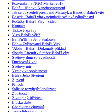
Pozvánka na NGO Market 2017
Bahá’u’lláhovo Nanebevstoupení
Jak se dozvěděli prezidenti Masaryk a Beneš o Bahá’í víře
Beseda: Bahá’í víra - nejmladší světové náboženství
Počátky Bahá’í Víry - video
Kontakt
Tiskové zprávy
V co Bahá’í věří?
Bahá'u'lláh a Jeho Smlouva
Báb – Zvěstovatel Bahá’í Víry
‘Abdu’l-Bahá – Dokonalý příklad
Shoghi Effendi - Strážce Bahá'í víry
Světový dům spravedlnosti
Duchovní život
Světový mír
Vztahy ve společnosti
Bůh a Jeho Stvoření
Zjevení
Příroda
Stále se rozvíjející civilizace
Zbožnost
Život plný štědrosti
Lidská duše
Charakter a chování
Jedna lidská rodina