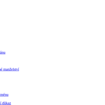
ránu
é manželství
 Jménu
ní důkaz