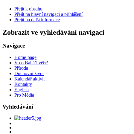
Přejít k obsahu
Přejít na hlavní navigaci a přihlášení
Přejít na další informace
Zobrazit ve vyhledávání navigaci
Navigace
Home-page
V co Bahá’í věří?
Příroda
Duchovní život
Kalendář aktivit
Kontakty
English
Pro Média
Vyhledávání