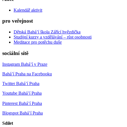
Kalendář aktivit
pro veřejnost
Dětská Bahá’í škola Zářící hvězdička
Studijní kurzy a vzdělávání – růst osobnosti
Meditace pro potěchu duše
sociální sítě
Instagram Bahá’í v Praze
Bahá’í Praha na Facebooku
Twitter Bahá’í Praha
Youtube Bahá’í Praha
Pinterest Bahá’í Praha
Blogspot Bahá’í Praha
Sdílet