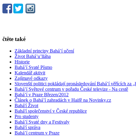
čtěte také
Základní principy Bahá’í učení
Život Bahá’u’lláha
Historie
Bahá’í Svaté Písmo
Kalendář aktivit
Zajímavé odkazy
Slovenští politici pokládají pronásledování Bahá’í věřících za „
Bahá’í Světové centrum v pořadu České televize - Na cestě
Bahá’í v Praze Březen/2012
Článek o Bahá’í zahradách v Haifě na Novinky.cz
Bahá'í Život
Bahá'í společenství v České republice
Pro studenty
Bahá’í Svaté dny a Festivaly
Bahá'í správa
Bahá’í centrum v Praze