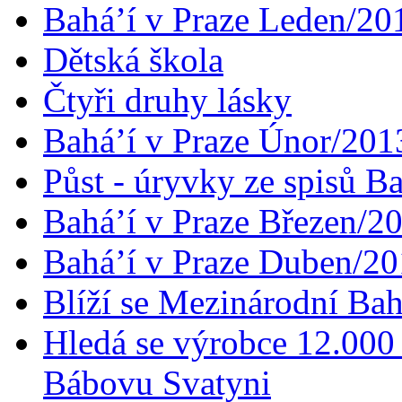
Bahá’í v Praze Leden/20
Dětská škola
Čtyři druhy lásky
Bahá’í v Praze Únor/201
Půst - úryvky ze spisů B
Bahá’í v Praze Březen/2
Bahá’í v Praze Duben/2
Blíží se Mezinárodní Bah
Hledá se výrobce 12.000 
Bábovu Svatyni