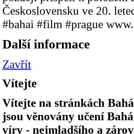
Československu ve 20. letech
#bahai #film #prague www.
Další informace
Zavřít
Vítejte
Vítejte na stránkách Bahá'
jsou věnovány učení Bahá'
víry - nejmladšího a zár