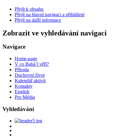
Přejít k obsahu
Přejít na hlavní navigaci a přihlášení
Přejít na další informace
Zobrazit ve vyhledávání navigaci
Navigace
Home-page
V co Bahá’í věří?
Příroda
Duchovní život
Kalendář aktivit
Kontakty
English
Pro Média
Vyhledávání