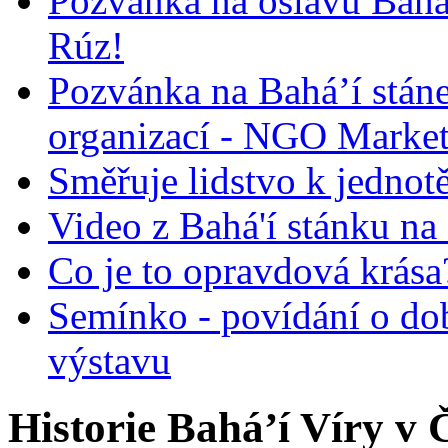
Pozvánka na oslavu Bah
Rúz!
Pozvánka na Bahá’í stán
organizací - NGO Marke
Směřuje lidstvo k jednot
Video z Bahá'í stánku na
Co je to opravdová krása?
Semínko - povídání o do
výstavu
Historie Bahá’í Víry v