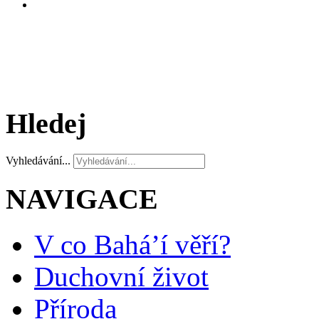
Hledej
Vyhledávání...
NAVIGACE
V co Bahá’í věří?
Duchovní život
Příroda