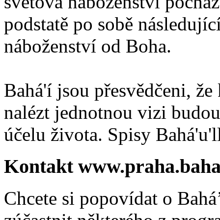
světová náboženství pocháze
podstatě po sobě následují
náboženství od Boha.
Bahá'í jsou přesvědčeni, že 
nalézt jednotnou vizi budou
účelu života. Spisy Bahá'u'll
Kontakt www.praha.baha
Chcete si popovídat o Bahá’