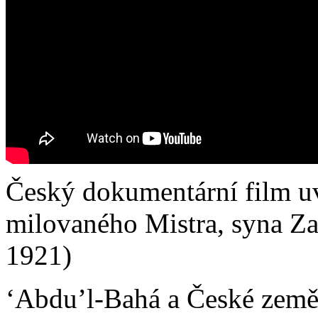
Český dokumentární film u
milovaného Mistra, syna Zak
1921)
ʻAbdu’l-Bahá a České zem