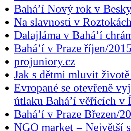
Bahá’í Nový rok v Besk
Na slavnosti v Roztokác
Dalajláma v Bahá’í chrá
Bahá’í v Praze říjen/201
projuniory.cz
Jak s dětmi mluvit životě
Evropané se otevřeně vyj
útlaku Bahá’í věřících v 
Bahá’í v Praze Březen/2
NGO market = Největší s