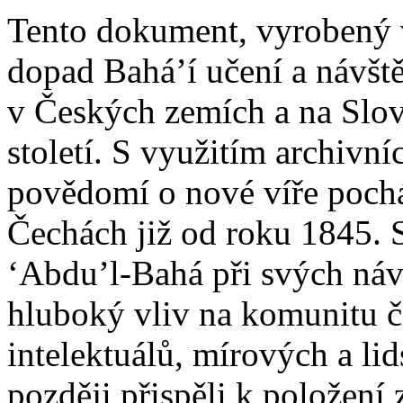
Tento dokument, vyrobený 
dopad Bahá’í učení a návšt
v Českých zemích a na Slove
století. S využitím archivní
povědomí o nové víře pocház
Čechách již od roku 1845. So
‘Abdu’l-Bahá při svých ná
hluboký vliv na komunitu 
intelektuálů, mírových a lid
později přispěli k položení