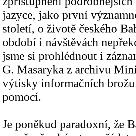
zpřístupnění podrobnějších
jazyce, jako první významně
století, o životě českého B
období i návštěvách nepřek
jsme si prohlédnout i záznam
G. Masaryka z archivu Minis
výtisky informačních brožur
pomocí.
Je poněkud paradoxní, že Ba