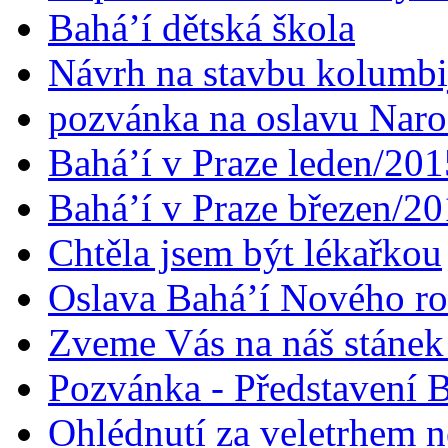
Bahá’í dětská škola
Návrh na stavbu kolumbi
pozvánka na oslavu Naroz
Bahá’í v Praze leden/201
Bahá’í v Praze březen/2
Chtěla jsem být lékařkou
Oslava Bahá’í Nového r
Zveme Vás na náš stáne
Pozvánka - Představení B
Ohlédnutí za veletrhem n