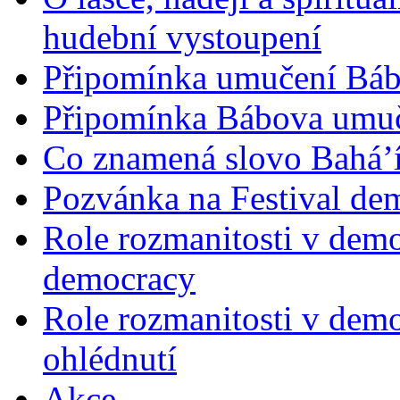
hudební vystoupení
Připomínka umučení Bába
Připomínka Bábova umuče
Co znamená slovo Bahá’í 
Pozvánka na Festival de
Role rozmanitosti v demok
democracy
Role rozmanitosti v demo
ohlédnutí
Akce