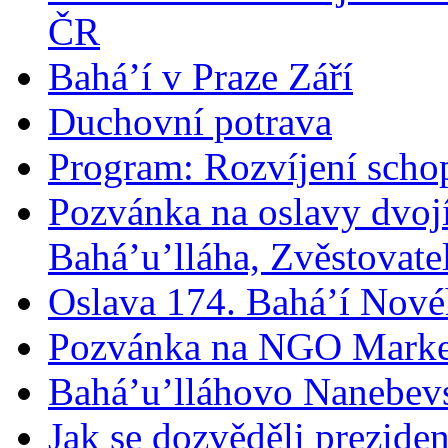
ČR
Bahá’í v Praze Září
Duchovní potrava
Program: Rozvíjení schop
Pozvánka na oslavy dvoj
Bahá’u’lláha, Zvěstovatel
Oslava 174. Bahá’í Nové
Pozvánka na NGO Marke
Bahá’u’lláhovo Nanebev
Jak se dozvěděli prezide