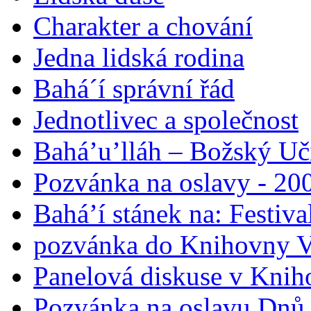
Charakter a chování
Jedna lidská rodina
Bahá´í správní řád
Jednotlivec a společnost
Bahá’u’lláh – Božský Uči
Pozvánka na oslavy - 200
Bahá’í stánek na: Festiv
pozvánka do Knihovny V
Panelová diskuse v Knih
Pozvánka na oslavu Dnů 