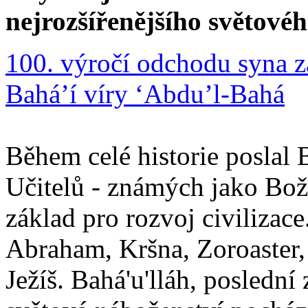
nejrozšířenějšího světové
100. výročí odchodu syna z
Bahá’í víry ‘Abdu’l-Bahá
Během celé historie poslal 
Učitelů - známých jako Boží
základ pro rozvoj civilizace
Abraham, Kršna, Zoroaster
Ježíš. Bahá'u'lláh, poslední 