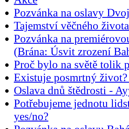
Pozvánka na oslavy Dvoj
Tajemství věčného života
Pozvánka na premiérovou
(Brána: Úsvit zrození Ba
Proč bylo na světě tolik 
Existuje posmrtný život? :
Oslava dnů štědrosti - A
Potřebujeme jednotu lid
yes/no?