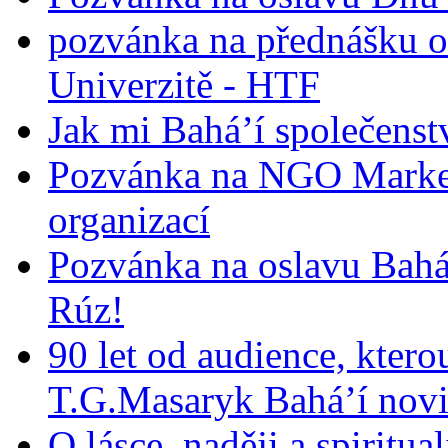
pozvánka na přednášku o
Univerzitě - HTF
Jak mi Bahá’í společenst
Pozvánka na NGO Market
organizací
Pozvánka na oslavu Bah
Rúz!
90 let od audience, ktero
T.G.Masaryk Bahá’í novi
O lásce, naději a spiritua