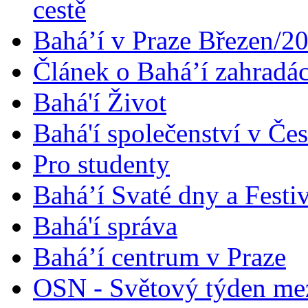
cestě
Bahá’í v Praze Březen/2
Článek o Bahá’í zahradá
Bahá'í Život
Bahá'í společenství v Če
Pro studenty
Bahá’í Svaté dny a Festi
Bahá'í správa
Bahá’í centrum v Praze
OSN - Světový týden me