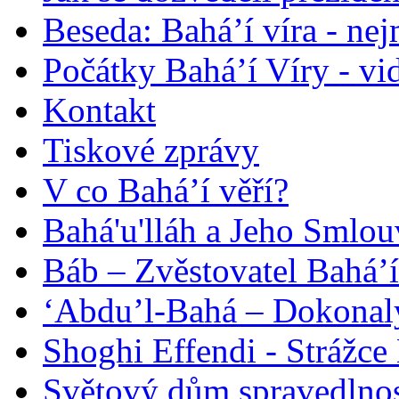
Beseda: Bahá’í víra - ne
Počátky Bahá’í Víry - vi
Kontakt
Tiskové zprávy
V co Bahá’í věří?
Bahá'u'lláh a Jeho Smlou
Báb – Zvěstovatel Bahá’í
‘Abdu’l-Bahá – Dokonalý
Shoghi Effendi - Strážce 
Světový dům spravedlnos