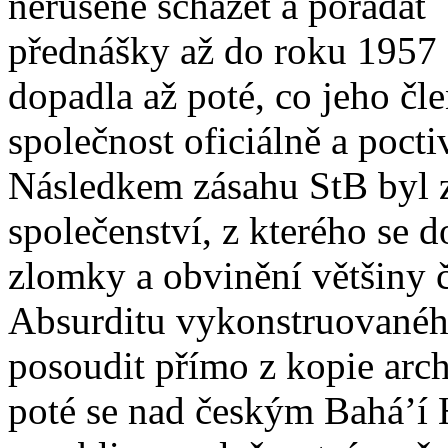
nerušeně scházet a pořádat
přednášky až do roku 1957 a
dopadla až poté, co jeho čl
společnost oficiálně a pocti
Následkem zásahu StB byl z
společenství, z kterého se 
zlomky a obvinění většiny čl
Absurditu vykonstruovanéh
posoudit přímo z kopie arc
poté se nad českým Bahá’í 