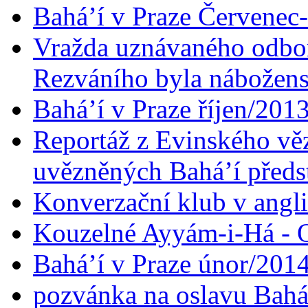
Bahá’í v Praze Červenec
Vražda uznávaného odbor
Rezváního byla nábožen
Bahá’í v Praze říjen/201
Reportáž z Evinského věz
uvězněných Bahá’í předst
Konverzační klub v angl
Kouzelné Ayyám-i-Há - O
Bahá’í v Praze únor/201
pozvánka na oslavu Bahá