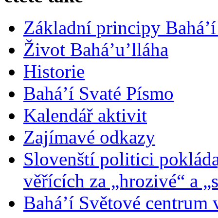
Základní principy Bahá’í
Život Bahá’u’lláha
Historie
Bahá’í Svaté Písmo
Kalendář aktivit
Zajímavé odkazy
Slovenští politici poklád
věřících za „hrozivé“ a „
Bahá’í Světové centrum v