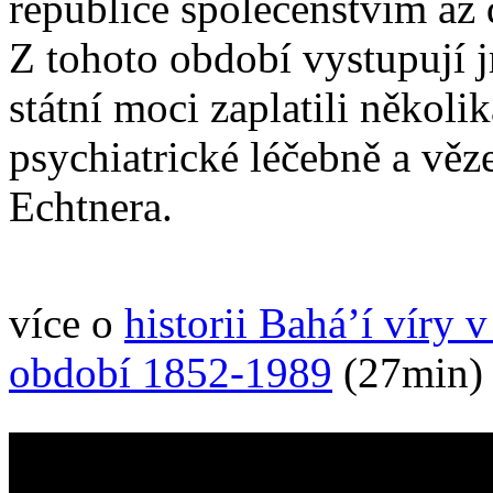
republice společenstvím až 
Z tohoto období vystupují j
státní moci zaplatili něko
psychiatrické léčebně a vě
Echtnera.
více o
historii Bahá’í víry 
období 1852-1989
(27min)