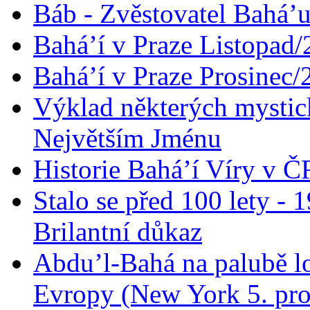
Báb - Zvěstovatel Bahá’u
Bahá’í v Praze Listopad
Bahá’í v Praze Prosinec/
Výklad některých mysti
Největším Jménu
Historie Bahá’í Víry v Č
Stalo se před 100 lety -
Brilantní důkaz
Abdu’l-Bahá na palubě lo
Evropy (New York 5. pro