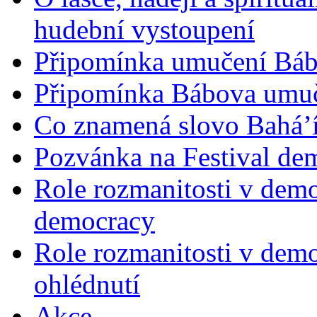
hudební vystoupení
Připomínka umučení Bába
Připomínka Bábova umuče
Co znamená slovo Bahá’í 
Pozvánka na Festival de
Role rozmanitosti v demok
democracy
Role rozmanitosti v demo
ohlédnutí
Akce