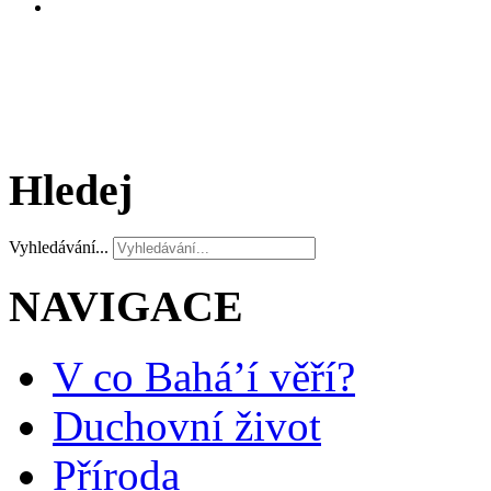
Hledej
Vyhledávání...
NAVIGACE
V co Bahá’í věří?
Duchovní život
Příroda