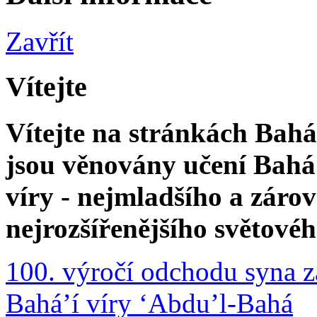
Zavřít
Vítejte
Vítejte na stránkách Bahá'
jsou věnovány učení Bahá'
víry - nejmladšího a zár
nejrozšířenějšího světové
100. výročí odchodu syna z
Bahá’í víry ‘Abdu’l-Bahá