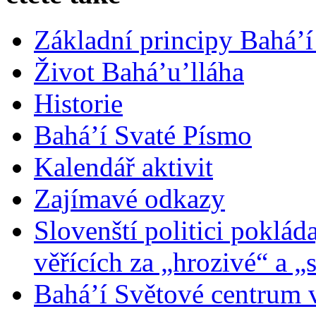
Základní principy Bahá’í
Život Bahá’u’lláha
Historie
Bahá’í Svaté Písmo
Kalendář aktivit
Zajímavé odkazy
Slovenští politici poklád
věřících za „hrozivé“ a „
Bahá’í Světové centrum v