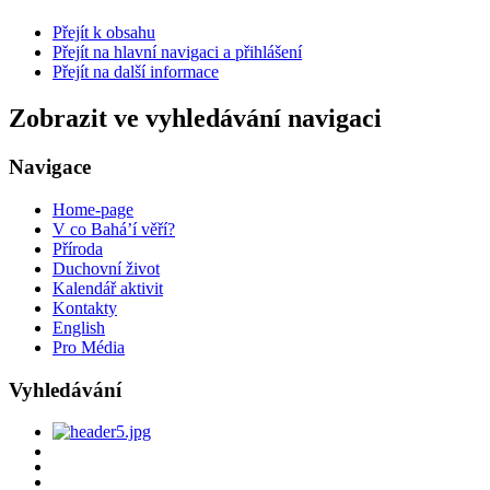
Přejít k obsahu
Přejít na hlavní navigaci a přihlášení
Přejít na další informace
Zobrazit ve vyhledávání navigaci
Navigace
Home-page
V co Bahá’í věří?
Příroda
Duchovní život
Kalendář aktivit
Kontakty
English
Pro Média
Vyhledávání