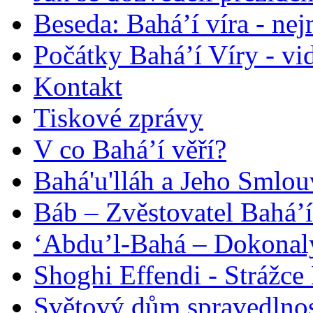
Beseda: Bahá’í víra - ne
Počátky Bahá’í Víry - vi
Kontakt
Tiskové zprávy
V co Bahá’í věří?
Bahá'u'lláh a Jeho Smlou
Báb – Zvěstovatel Bahá’í
‘Abdu’l-Bahá – Dokonalý
Shoghi Effendi - Strážce 
Světový dům spravedlnos