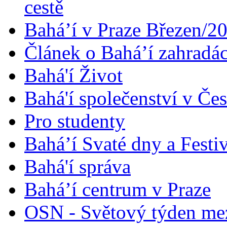
cestě
Bahá’í v Praze Březen/2
Článek o Bahá’í zahradá
Bahá'í Život
Bahá'í společenství v Če
Pro studenty
Bahá’í Svaté dny a Festi
Bahá'í správa
Bahá’í centrum v Praze
OSN - Světový týden me