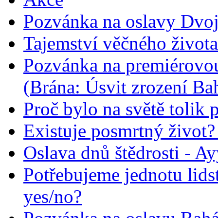
Pozvánka na oslavy Dvoj
Tajemství věčného života
Pozvánka na premiérovou
(Brána: Úsvit zrození Ba
Proč bylo na světě tolik 
Existuje posmrtný život? :
Oslava dnů štědrosti - A
Potřebujeme jednotu lid
yes/no?