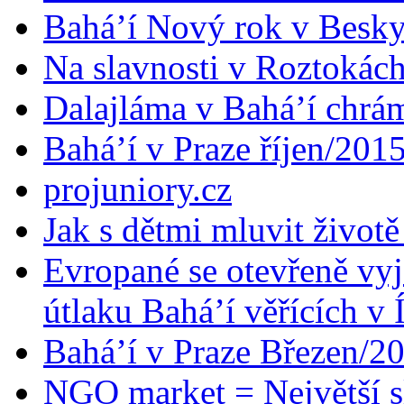
Bahá’í Nový rok v Besk
Na slavnosti v Roztokác
Dalajláma v Bahá’í chrá
Bahá’í v Praze říjen/201
projuniory.cz
Jak s dětmi mluvit životě
Evropané se otevřeně vyj
útlaku Bahá’í věřících v 
Bahá’í v Praze Březen/2
NGO market = Největší s