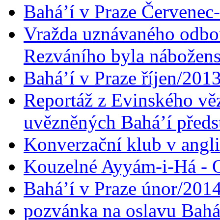
Bahá’í v Praze Červenec
Vražda uznávaného odbor
Rezváního byla nábožen
Bahá’í v Praze říjen/201
Reportáž z Evinského věz
uvězněných Bahá’í předst
Konverzační klub v angl
Kouzelné Ayyám-i-Há - O
Bahá’í v Praze únor/201
pozvánka na oslavu Bahá