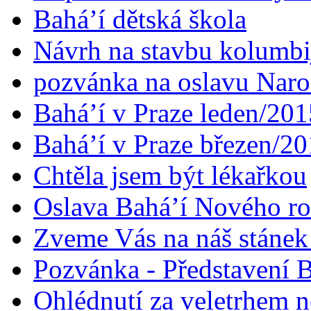
Bahá’í dětská škola
Návrh na stavbu kolumbi
pozvánka na oslavu Naroz
Bahá’í v Praze leden/201
Bahá’í v Praze březen/2
Chtěla jsem být lékařkou
Oslava Bahá’í Nového r
Zveme Vás na náš stáne
Pozvánka - Představení B
Ohlédnutí za veletrhem n