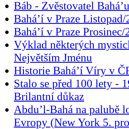
Báb - Zvěstovatel Bahá’u
Bahá’í v Praze Listopad
Bahá’í v Praze Prosinec/
Výklad některých mysti
Největším Jménu
Historie Bahá’í Víry v Č
Stalo se před 100 lety -
Brilantní důkaz
Abdu’l-Bahá na palubě lo
Evropy (New York 5. pro