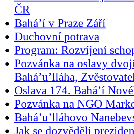
ČR
Bahá’í v Praze Září
Duchovní potrava
Program: Rozvíjení schop
Pozvánka na oslavy dvoj
Bahá’u’lláha, Zvěstovatel
Oslava 174. Bahá’í Nové
Pozvánka na NGO Marke
Bahá’u’lláhovo Nanebev
Jak se dozvěděli prezide