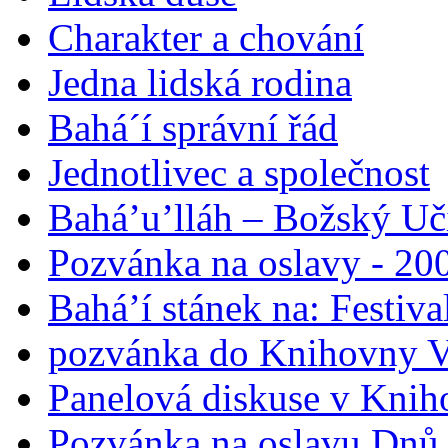
Charakter a chování
Jedna lidská rodina
Bahá´í správní řád
Jednotlivec a společnost
Bahá’u’lláh – Božský Uči
Pozvánka na oslavy - 200
Bahá’í stánek na: Festiv
pozvánka do Knihovny V
Panelová diskuse v Knih
Pozvánka na oslavu Dnů 