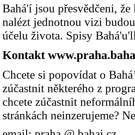
Bahá'í jsou přesvědčeni, že 
nalézt jednotnou vizi budou
účelu života. Spisy Bahá'u'll
Kontakt www.praha.baha
Chcete si popovídat o Bahá’
zúčastnit některého z prog
chcete zúčastnit neformálníh
stránkách neinzerujeme? Ne
email: praha @ bahai.cz