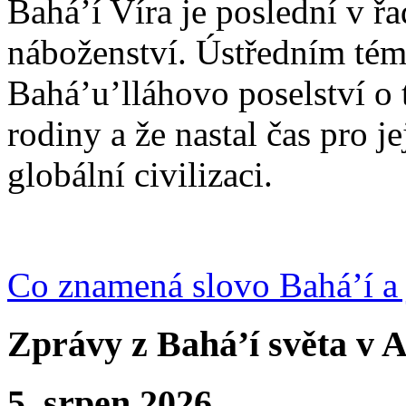
Bahá’í Víra je poslední v ř
náboženství. Ústředním tém
Bahá’u’lláhovo poselství o 
rodiny a že nastal čas pro j
globální civilizaci.
Co znamená slovo Bahá’í a 
Zprávy z Bahá’í světa v A
5. srpen 2026