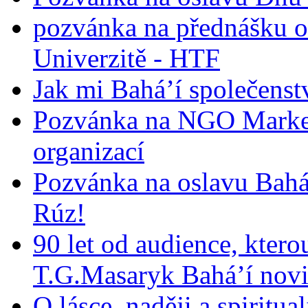
pozvánka na přednášku o
Univerzitě - HTF
Jak mi Bahá’í společenst
Pozvánka na NGO Market
organizací
Pozvánka na oslavu Bah
Rúz!
90 let od audience, ktero
T.G.Masaryk Bahá’í novi
O lásce, naději a spiritua