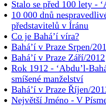
Stalo se před 100 lety -
10 000 dnů nespravedliv
představitelů v Íránu
Co je Bahá’í víra?
Bahá’í v Praze Srpen/20
Bahá’í v Praze Září/2012
Rok 1912 - ‘Abdu’l-Bahá
smíšené manželství
Bahá’í v Praze Říjen/201
Největší Jméno - V Písm