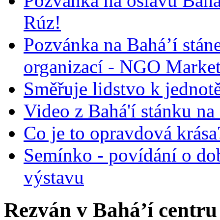
Pozvánka na oslavu Bah
Rúz!
Pozvánka na Bahá’í stán
organizací - NGO Marke
Směřuje lidstvo k jednot
Video z Bahá'í stánku na
Co je to opravdová krása?
Semínko - povídání o do
výstavu
Rezván v Bahá’í centru