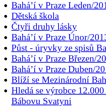
Bahá’í v Praze Leden/20
Dětská škola
Čtyři druhy lásky
Bahá’í v Praze Únor/201
Půst - úryvky ze spisů B
Bahá’í v Praze Březen/2
Bahá’í v Praze Duben/2
Blíží se Mezinárodní Bah
Hledá se výrobce 12.000 
Bábovu Svatyni