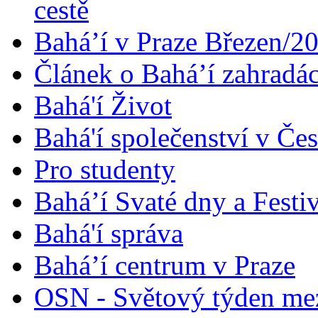
cestě
Bahá’í v Praze Březen/2
Článek o Bahá’í zahradá
Bahá'í Život
Bahá'í společenství v Če
Pro studenty
Bahá’í Svaté dny a Festi
Bahá'í správa
Bahá’í centrum v Praze
OSN - Světový týden me