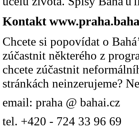
účelu života. Spisy Bahá'u'll
Kontakt www.praha.baha
Chcete si popovídat o Bahá’
zúčastnit některého z prog
chcete zúčastnit neformálníh
stránkách neinzerujeme? Ne
email: praha @ bahai.cz
tel. +420 - 724 33 96 69