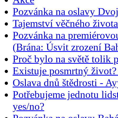
Pozvánka na oslavy Dvoj
Tajemství věčného života
Pozvánka na premiérovou
(Brána: Úsvit zrození Ba
Proč bylo na světě tolik 
Existuje posmrtný život? :
Oslava dnů štědrosti - A
Potřebujeme jednotu lid
yes/no?