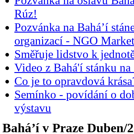
Pozvánka na oslavu Bah
Rúz!
Pozvánka na Bahá’í stán
organizací - NGO Marke
Směřuje lidstvo k jednot
Video z Bahá'í stánku na
Co je to opravdová krása?
Semínko - povídání o do
výstavu
Bahá’í v Praze Duben/