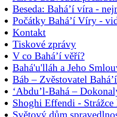
Beseda: Bahá’í víra - ne
Počátky Bahá’í Víry - vi
Kontakt
Tiskové zprávy
V co Bahá’í věří?
Bahá'u'lláh a Jeho Smlou
Báb – Zvěstovatel Bahá’í
‘Abdu’l-Bahá – Dokonalý
Shoghi Effendi - Strážce 
Světový dům spravedlnos