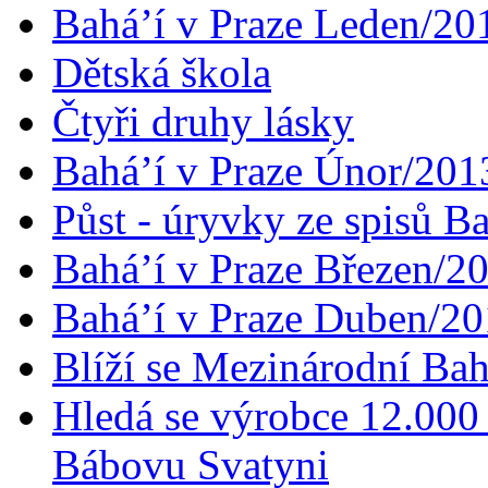
Bahá’í v Praze Leden/20
Dětská škola
Čtyři druhy lásky
Bahá’í v Praze Únor/201
Půst - úryvky ze spisů B
Bahá’í v Praze Březen/2
Bahá’í v Praze Duben/2
Blíží se Mezinárodní Bah
Hledá se výrobce 12.000 
Bábovu Svatyni