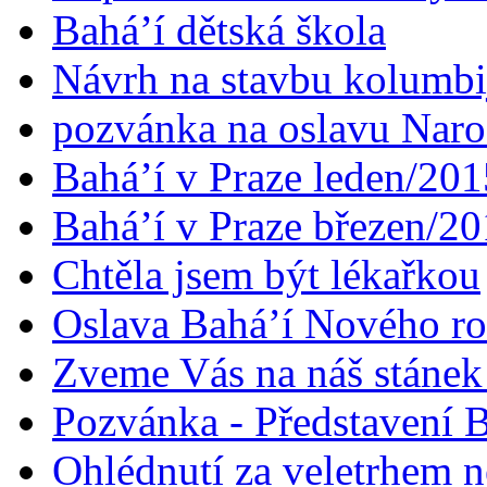
Bahá’í dětská škola
Návrh na stavbu kolumbi
pozvánka na oslavu Naroz
Bahá’í v Praze leden/201
Bahá’í v Praze březen/2
Chtěla jsem být lékařkou
Oslava Bahá’í Nového r
Zveme Vás na náš stáne
Pozvánka - Představení B
Ohlédnutí za veletrhem n