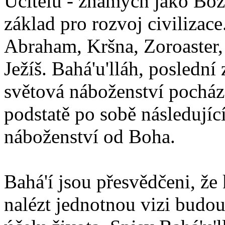
Učitelů - známých jako Boží
základ pro rozvoj civilizace
Abraham, Kršna, Zoroaster
Ježíš. Bahá'u'lláh, poslední 
světová náboženství pocháze
podstatě po sobě následují
náboženství od Boha.
Bahá'í jsou přesvědčeni, že 
nalézt jednotnou vizi budou