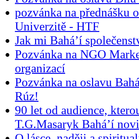
pozvánka na přednášku o
Univerzitě - HTF
Jak mi Bahá’í společenst
Pozvánka na NGO Market
organizací
Pozvánka na oslavu Bah
Rúz!
90 let od audience, ktero
T.G.Masaryk Bahá’í novi
O lásce, naději a spiritua