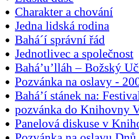
Charakter a chování
Jedna lidská rodina
Bahá´í správní řád
Jednotlivec a společnost
Bahá’u’lláh – Božský Uči
Pozvánka na oslavy - 200
Bahá’í stánek na: Festiv
pozvánka do Knihovny V
Panelová diskuse v Knih
Pozvánka na oslavu Dnů 