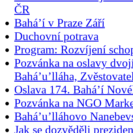
ČR
Bahá’í v Praze Září
Duchovní potrava
Program: Rozvíjení schop
Pozvánka na oslavy dvoj
Bahá’u’lláha, Zvěstovatel
Oslava 174. Bahá’í Nové
Pozvánka na NGO Marke
Bahá’u’lláhovo Nanebev
Jak se dozvěděli prezide