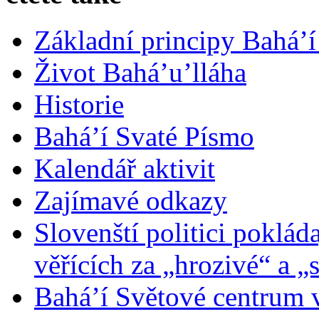
Základní principy Bahá’í
Život Bahá’u’lláha
Historie
Bahá’í Svaté Písmo
Kalendář aktivit
Zajímavé odkazy
Slovenští politici poklád
věřících za „hrozivé“ a „
Bahá’í Světové centrum v