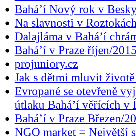
Bahá’í Nový rok v Besk
Na slavnosti v Roztokác
Dalajláma v Bahá’í chrá
Bahá’í v Praze říjen/201
projuniory.cz
Jak s dětmi mluvit životě
Evropané se otevřeně vyj
útlaku Bahá’í věřících v 
Bahá’í v Praze Březen/2
NGO market = Největší s