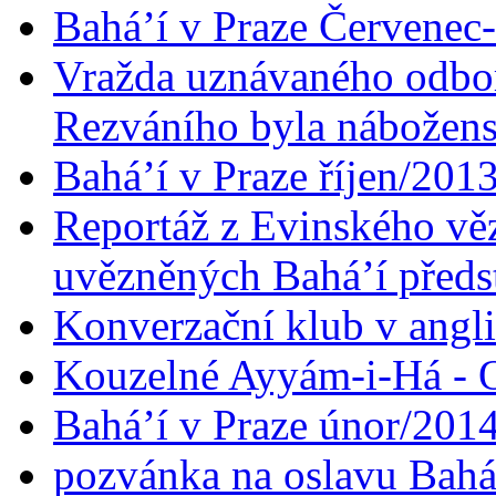
Bahá’í v Praze Červenec
Vražda uznávaného odbor
Rezváního byla nábožen
Bahá’í v Praze říjen/201
Reportáž z Evinského věz
uvězněných Bahá’í předst
Konverzační klub v angl
Kouzelné Ayyám-i-Há - O
Bahá’í v Praze únor/201
pozvánka na oslavu Bahá