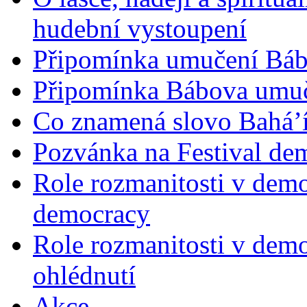
hudební vystoupení
Připomínka umučení Bába
Připomínka Bábova umuče
Co znamená slovo Bahá’í 
Pozvánka na Festival de
Role rozmanitosti v demok
democracy
Role rozmanitosti v demo
ohlédnutí
Akce