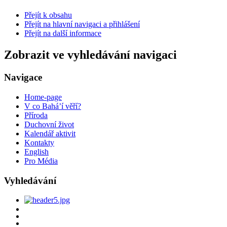
Přejít k obsahu
Přejít na hlavní navigaci a přihlášení
Přejít na další informace
Zobrazit ve vyhledávání navigaci
Navigace
Home-page
V co Bahá’í věří?
Příroda
Duchovní život
Kalendář aktivit
Kontakty
English
Pro Média
Vyhledávání