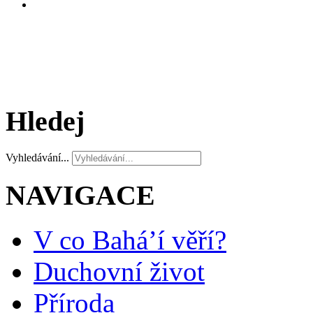
Hledej
Vyhledávání...
NAVIGACE
V co Bahá’í věří?
Duchovní život
Příroda