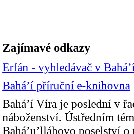
Zajímavé odkazy
Erfán - vyhledávač v Bahá’
Bahá’í příruční e-knihovna
Bahá’í Víra je poslední v ř
náboženství. Ústředním tém
Bahá’u’lláhovo poselství o 