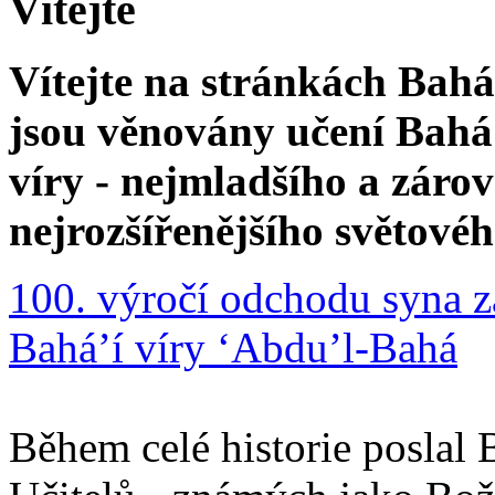
Vítejte
Vítejte na stránkách Bahá'
jsou věnovány učení Bahá'
víry - nejmladšího a zár
nejrozšířenějšího světové
100. výročí odchodu syna z
Bahá’í víry ‘Abdu’l-Bahá
Během celé historie poslal 