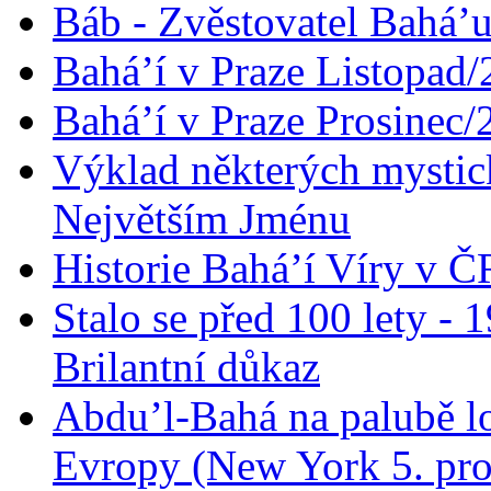
Báb - Zvěstovatel Bahá’u
Bahá’í v Praze Listopad
Bahá’í v Praze Prosinec/
Výklad některých mysti
Největším Jménu
Historie Bahá’í Víry v Č
Stalo se před 100 lety -
Brilantní důkaz
Abdu’l-Bahá na palubě lo
Evropy (New York 5. pro