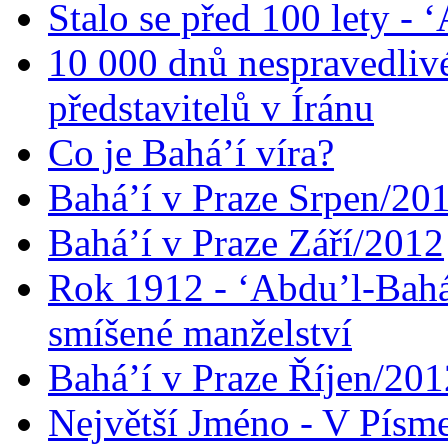
Stalo se před 100 lety -
10 000 dnů nespravedliv
představitelů v Íránu
Co je Bahá’í víra?
Bahá’í v Praze Srpen/20
Bahá’í v Praze Září/2012
Rok 1912 - ‘Abdu’l-Bahá
smíšené manželství
Bahá’í v Praze Říjen/201
Největší Jméno - V Písm