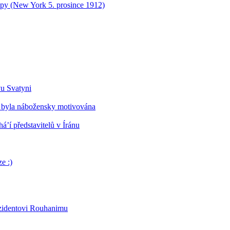
opy (New York 5. prosince 1912)
vu Svatyni
 byla nábožensky motivována
’í představitelů v Íránu
e :)
ezidentovi Rouhanimu