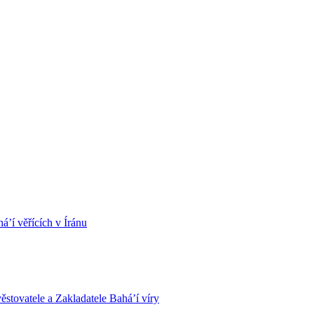
á’í věřících v Íránu
stovatele a Zakladatele Bahá’í víry