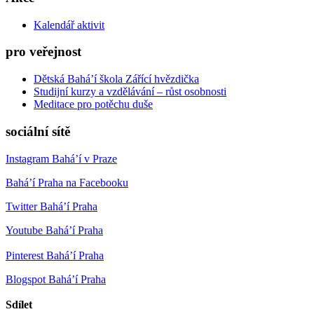
Kalendář aktivit
pro veřejnost
Dětská Bahá’í škola Zářící hvězdička
Studijní kurzy a vzdělávání – růst osobnosti
Meditace pro potěchu duše
sociální sítě
Instagram Bahá’í v Praze
Bahá’í Praha na Facebooku
Twitter Bahá’í Praha
Youtube Bahá’í Praha
Pinterest Bahá’í Praha
Blogspot Bahá’í Praha
Sdílet