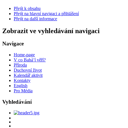
Přejít k obsahu
Přejít na hlavní navigaci a přihlášení
Přejít na další informace
Zobrazit ve vyhledávání navigaci
Navigace
Home-page
V co Bahá’í věří?
Příroda
Duchovní život
Kalendář aktivit
Kontakty
English
Pro Média
Vyhledávání