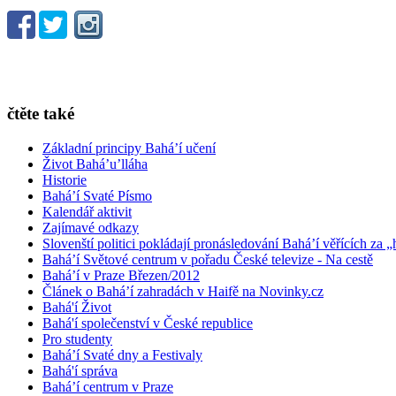
čtěte také
Základní principy Bahá’í učení
Život Bahá’u’lláha
Historie
Bahá’í Svaté Písmo
Kalendář aktivit
Zajímavé odkazy
Slovenští politici pokládají pronásledování Bahá’í věřících za „
Bahá’í Světové centrum v pořadu České televize - Na cestě
Bahá’í v Praze Březen/2012
Článek o Bahá’í zahradách v Haifě na Novinky.cz
Bahá'í Život
Bahá'í společenství v České republice
Pro studenty
Bahá’í Svaté dny a Festivaly
Bahá'í správa
Bahá’í centrum v Praze