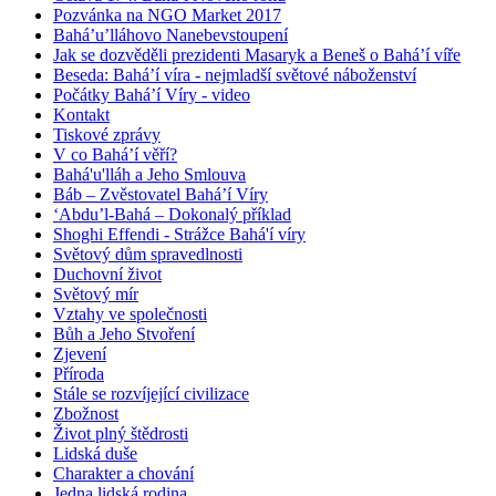
Pozvánka na NGO Market 2017
Bahá’u’lláhovo Nanebevstoupení
Jak se dozvěděli prezidenti Masaryk a Beneš o Bahá’í víře
Beseda: Bahá’í víra - nejmladší světové náboženství
Počátky Bahá’í Víry - video
Kontakt
Tiskové zprávy
V co Bahá’í věří?
Bahá'u'lláh a Jeho Smlouva
Báb – Zvěstovatel Bahá’í Víry
‘Abdu’l-Bahá – Dokonalý příklad
Shoghi Effendi - Strážce Bahá'í víry
Světový dům spravedlnosti
Duchovní život
Světový mír
Vztahy ve společnosti
Bůh a Jeho Stvoření
Zjevení
Příroda
Stále se rozvíjející civilizace
Zbožnost
Život plný štědrosti
Lidská duše
Charakter a chování
Jedna lidská rodina