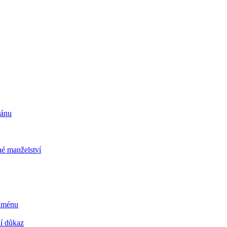
ránu
é manželství
 Jménu
ní důkaz