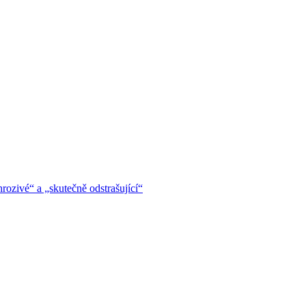
hrozivé“ a „skutečně odstrašující“