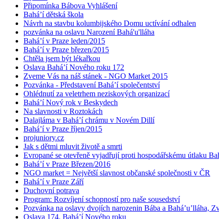
Připomínka Bábova Vyhlášení
Bahá’í dětská škola
Návrh na stavbu kolumbijského Domu uctívání odhalen
pozvánka na oslavu Narození Bahá'u'lláha
Bahá’í v Praze leden/2015
Bahá’í v Praze březen/2015
Chtěla jsem být lékařkou
Oslava Bahá’í Nového roku 172
Zveme Vás na náš stánek - NGO Market 2015
Pozvánka - Představení Bahá’í společentství
Ohlédnutí za veletrhem neziskových organizací
Bahá’í Nový rok v Beskydech
Na slavnosti v Roztokách
Dalajláma v Bahá’í chrámu v Novém Dillí
Bahá’í v Praze říjen/2015
projuniory.cz
Jak s dětmi mluvit životě a smrti
Evropané se otevřeně vyjadřují proti hospodářskému útlaku Bah
Bahá’í v Praze Březen/2016
NGO market = Největší slavnost občanské společnosti v ČR
Bahá’í v Praze Září
Duchovní potrava
Program: Rozvíjení schopností pro naše sousedství
Pozvánka na oslavy dvojích narozenin Bába a Bahá’u’lláha, Zvě
Oslava 174. Bahá’í Nového roku