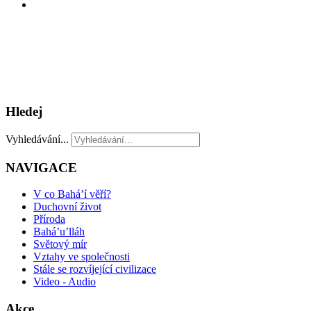
Hledej
Vyhledávání...
NAVIGACE
V co Bahá’í věří?
Duchovní život
Příroda
Bahá’u’lláh
Světový mír
Vztahy ve společnosti
Stále se rozvíjející civilizace
Video - Audio
Akce