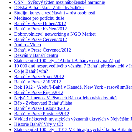
OSN - Světový týden mezináboženské harmonie
Dětská Bahá’í škola Zářící hvězdička
Studijní kurzy a vzdělávání – růst osobnosti
Meditace pro potěchu duše
Bahá’í v Praze Duben/2012
Bahá’í v Praze Květen/2012
Dobrovolnictví, networking a NGO Market
Bahá’í v Praze Červen/2012
Audio - Video
Bahá’í v Praze Červenec/2012
Rezván v Bahá’í centru
Stalo se před 100 lety - ‘Abdu’l-Baháovy cesty na Západ
10 000 dnů nespravedlivého věznění 7 Bahá´í představitelů v Í
Co je Bahá’í víra?
Bahá’í v Praze Srpen/2012
Bahá’í v Praze Září/2012
Rok 1912 - ‘Abdu’l-Bahá v Kanadě, New York - rasově smíšen
Bahá’í v Praze Říjen/2012
Největší Jméno - V Písmech Bába a Jeho následovníků
Báb - Zvěstovatel Bahá’u’lláha
Bahá’í v Praze Listopad/2012
Bahá’í v Praze Prosinec/2012
Výklad některých mystických významů ukrytých v Největším
Historie Bahá’í Víry v ČR
Stalo se před 100 lety - 1912 V Chicagu vychází kniha Brilant