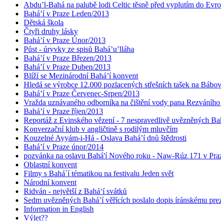
Abdu’l-Bahá na palubě lodi Celtic těsně před vyplutím do Evr
Bahá’í v Praze Leden/2013
Dětská škola
Čtyři druhy lásky
Bahá’í v Praze Únor/2013
Půst - úryvky ze spisů Bahá’u’lláha
Bahá’í v Praze Březen/2013
Bahá’í v Praze Duben/2013
Blíží se Mezinárodní Bahá’í konvent
Hledá se výrobce 12.000 pozlacených střešních tašek na Bábo
Bahá’í v Praze Červenec-Srpen/2013
Vražda uznávaného odborníka na čištění vody pana Rezváního
Bahá’í v Praze říjen/2013
Reportáž z Evinského vězení - 7 nespravedlivě uvězněných Bahá
Konverzační klub v angličtině s rodilým mluvčím
Kouzelné Ayyám-i-Há - Oslava Bahá’í dnů štědrosti
Bahá’í v Praze únor/2014
pozvánka na oslavu Bahá'í Nového roku - Naw-Rúz 171 v Praz
Oblastní konvent
Filmy s Bahá´í tématikou na festivalu Jeden svět
Národní konvent
Ridván - největší z Bahá‘í svátků
Sedm uvězněných Bahá’í věřících poslalo dopis íránskému pr
Information in English
Výlet??