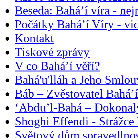
Beseda: Bahá’í víra - ne
Počátky Bahá’í Víry - vi
Kontakt
Tiskové zprávy
V co Bahá’í věří?
Bahá'u'lláh a Jeho Smlou
Báb – Zvěstovatel Bahá’í
‘Abdu’l-Bahá – Dokonalý
Shoghi Effendi - Strážce 
Světový dům spravedlnos