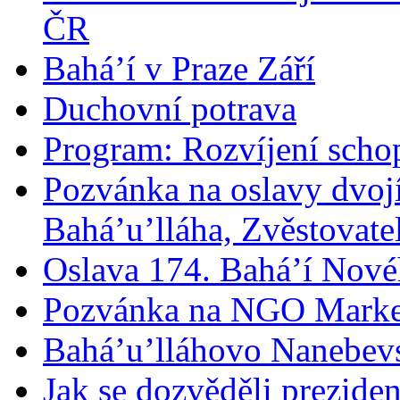
ČR
Bahá’í v Praze Září
Duchovní potrava
Program: Rozvíjení schop
Pozvánka na oslavy dvoj
Bahá’u’lláha, Zvěstovatel
Oslava 174. Bahá’í Nové
Pozvánka na NGO Marke
Bahá’u’lláhovo Nanebev
Jak se dozvěděli prezide