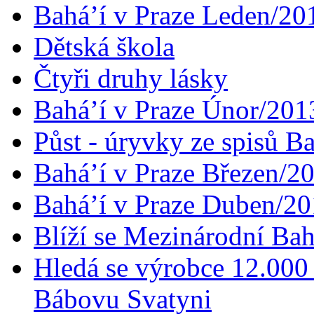
Bahá’í v Praze Leden/20
Dětská škola
Čtyři druhy lásky
Bahá’í v Praze Únor/201
Půst - úryvky ze spisů B
Bahá’í v Praze Březen/2
Bahá’í v Praze Duben/2
Blíží se Mezinárodní Bah
Hledá se výrobce 12.000 
Bábovu Svatyni