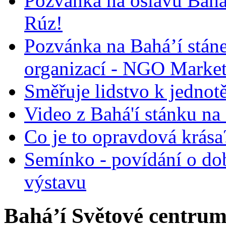
Pozvánka na oslavu Bah
Rúz!
Pozvánka na Bahá’í stán
organizací - NGO Marke
Směřuje lidstvo k jednot
Video z Bahá'í stánku na
Co je to opravdová krása?
Semínko - povídání o do
výstavu
Bahá’í Světové centrum 