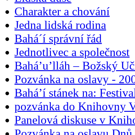
Charakter a chování
Jedna lidská rodina
Bahá´í správní řád
Jednotlivec a společnost
Bahá’u’lláh – Božský Uči
Pozvánka na oslavy - 200
Bahá’í stánek na: Festiv
pozvánka do Knihovny V
Panelová diskuse v Knih
Pozvánka na oslavu Dnů 