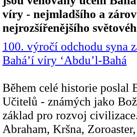
jsou věnovány učení Bahá'
víry - nejmladšího a zár
nejrozšířenějšího světové
100. výročí odchodu syna z
Bahá’í víry ‘Abdu’l-Bahá
Během celé historie poslal 
Učitelů - známých jako Boží
základ pro rozvoj civilizace
Abraham, Kršna, Zoroaster