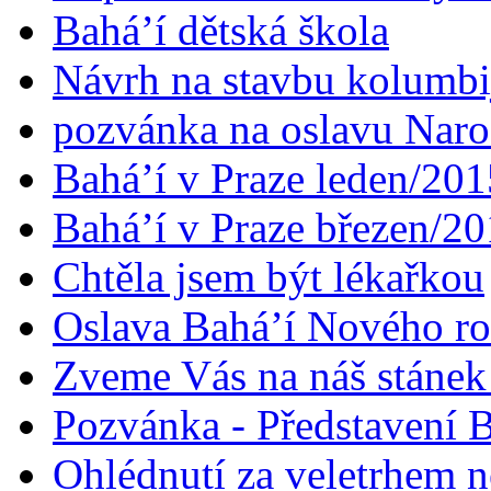
Bahá’í dětská škola
Návrh na stavbu kolumbi
pozvánka na oslavu Naroz
Bahá’í v Praze leden/201
Bahá’í v Praze březen/2
Chtěla jsem být lékařkou
Oslava Bahá’í Nového r
Zveme Vás na náš stáne
Pozvánka - Představení B
Ohlédnutí za veletrhem n