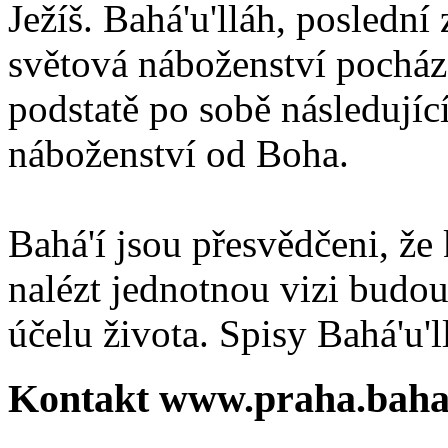
Ježíš. Bahá'u'lláh, poslední 
světová náboženství pocháze
podstatě po sobě následují
náboženství od Boha.
Bahá'í jsou přesvědčeni, že 
nalézt jednotnou vizi budou
účelu života. Spisy Bahá'u'll
Kontakt www.praha.baha