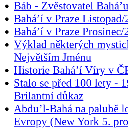
Báb - Zvěstovatel Bahá’u
Bahá’í v Praze Listopad
Bahá’í v Praze Prosinec/
Výklad některých mysti
Největším Jménu
Historie Bahá’í Víry v Č
Stalo se před 100 lety -
Brilantní důkaz
Abdu’l-Bahá na palubě lo
Evropy (New York 5. pro