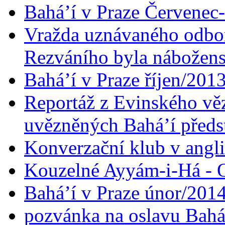
Bahá’í v Praze Červenec
Vražda uznávaného odbor
Rezváního byla nábožen
Bahá’í v Praze říjen/201
Reportáž z Evinského věz
uvězněných Bahá’í předst
Konverzační klub v angl
Kouzelné Ayyám-i-Há - O
Bahá’í v Praze únor/201
pozvánka na oslavu Bahá