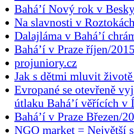
Bahá’í Nový rok v Besk
Na slavnosti v Roztokác
Dalajláma v Bahá’í chrá
Bahá’í v Praze říjen/201
projuniory.cz
Jak s dětmi mluvit životě
Evropané se otevřeně vyj
útlaku Bahá’í věřících v 
Bahá’í v Praze Březen/2
NGO market = Největší s