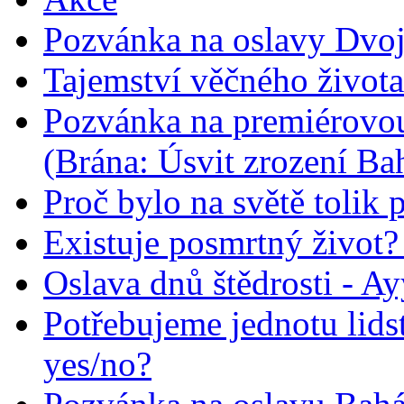
Pozvánka na oslavy Dvoj
Tajemství věčného života
Pozvánka na premiérovou
(Brána: Úsvit zrození Ba
Proč bylo na světě tolik 
Existuje posmrtný život? :
Oslava dnů štědrosti - A
Potřebujeme jednotu lid
yes/no?