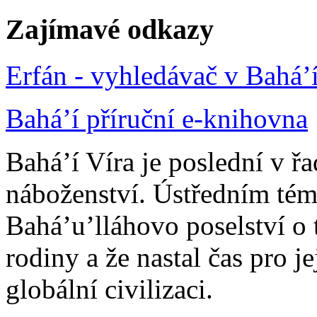
Zajímavé odkazy
Erfán - vyhledávač v Bahá’
Bahá’í příruční e-knihovna
Bahá’í Víra je poslední v ř
náboženství. Ústředním tém
Bahá’u’lláhovo poselství o 
rodiny a že nastal čas pro j
globální civilizaci.