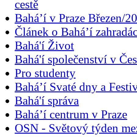
cestě
Bahá’í v Praze Březen/2
Článek o Bahá’í zahradá
Bahá'í Život
Bahá'í společenství v Če
Pro studenty
Bahá’í Svaté dny a Festi
Bahá'í správa
Bahá’í centrum v Praze
OSN - Světový týden me