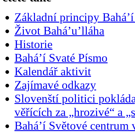
Základní principy Bahá’í
Život Bahá’u’lláha
Historie
Bahá’í Svaté Písmo
Kalendář aktivit
Zajímavé odkazy
Slovenští politici poklád
věřících za „hrozivé“ a „
Bahá’í Světové centrum v