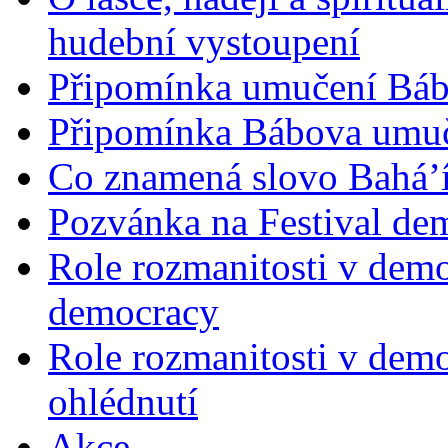
hudební vystoupení
Připomínka umučení Bába
Připomínka Bábova umuče
Co znamená slovo Bahá’í 
Pozvánka na Festival de
Role rozmanitosti v demok
democracy
Role rozmanitosti v demo
ohlédnutí
Akce