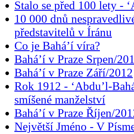
Stalo se před 100 lety -
10 000 dnů nespravedliv
představitelů v Íránu
Co je Bahá’í víra?
Bahá’í v Praze Srpen/20
Bahá’í v Praze Září/2012
Rok 1912 - ‘Abdu’l-Bahá
smíšené manželství
Bahá’í v Praze Říjen/201
Největší Jméno - V Písm