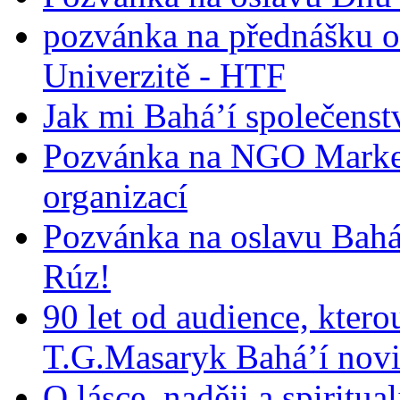
pozvánka na přednášku o
Univerzitě - HTF
Jak mi Bahá’í společenst
Pozvánka na NGO Market
organizací
Pozvánka na oslavu Bah
Rúz!
90 let od audience, ktero
T.G.Masaryk Bahá’í novi
O lásce, naději a spiritua