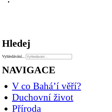
Hledej
Vyhledávání...
NAVIGACE
V co Bahá’í věří?
Duchovní život
Příroda