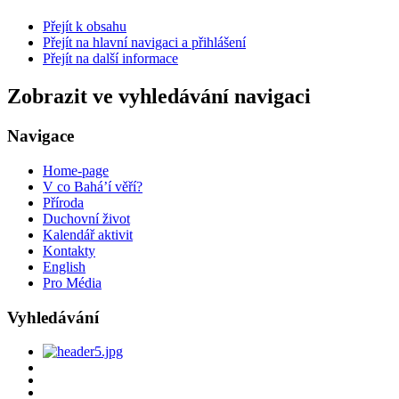
Přejít k obsahu
Přejít na hlavní navigaci a přihlášení
Přejít na další informace
Zobrazit ve vyhledávání navigaci
Navigace
Home-page
V co Bahá’í věří?
Příroda
Duchovní život
Kalendář aktivit
Kontakty
English
Pro Média
Vyhledávání