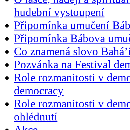
hudební vystoupení
Připomínka umučení Bába
Připomínka Bábova umuče
Co znamená slovo Bahá’í 
Pozvánka na Festival de
Role rozmanitosti v demok
democracy
Role rozmanitosti v demo
ohlédnutí
Akce