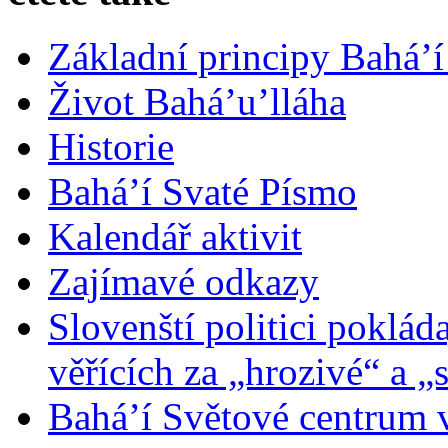
Základní principy Bahá’í
Život Bahá’u’lláha
Historie
Bahá’í Svaté Písmo
Kalendář aktivit
Zajímavé odkazy
Slovenští politici poklád
věřících za „hrozivé“ a „
Bahá’í Světové centrum v