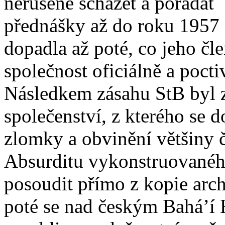
nerušeně scházet a pořádat
přednášky až do roku 1957 a
dopadla až poté, co jeho čl
společnost oficiálně a pocti
Následkem zásahu StB byl z
společenství, z kterého se 
zlomky a obvinění většiny čl
Absurditu vykonstruovanéh
posoudit přímo z kopie arc
poté se nad českým Bahá’í 