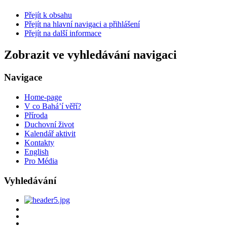
Přejít k obsahu
Přejít na hlavní navigaci a přihlášení
Přejít na další informace
Zobrazit ve vyhledávání navigaci
Navigace
Home-page
V co Bahá’í věří?
Příroda
Duchovní život
Kalendář aktivit
Kontakty
English
Pro Média
Vyhledávání