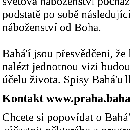
světová náboženství pocháze
podstatě po sobě následují
náboženství od Boha.
Bahá'í jsou přesvědčeni, že 
nalézt jednotnou vizi budou
účelu života. Spisy Bahá'u'll
Kontakt www.praha.baha
Chcete si popovídat o Bahá’