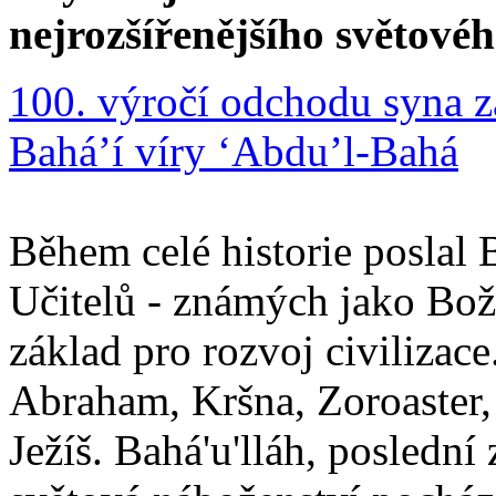
nejrozšířenějšího světové
100. výročí odchodu syna z
Bahá’í víry ‘Abdu’l-Bahá
Během celé historie poslal 
Učitelů - známých jako Boží
základ pro rozvoj civilizace
Abraham, Kršna, Zoroaster
Ježíš. Bahá'u'lláh, poslední 