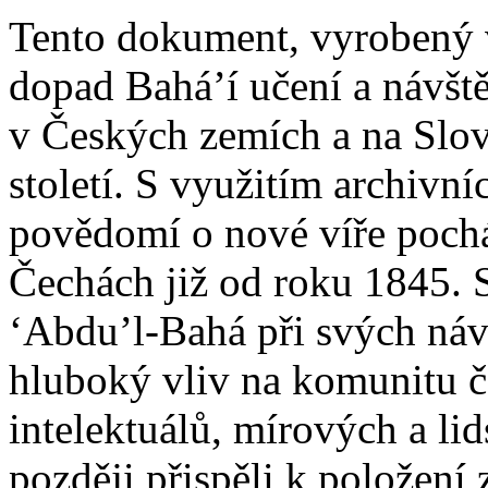
Tento dokument, vyrobený 
dopad Bahá’í učení a návšt
v Českých zemích a na Slove
století. S využitím archivní
povědomí o nové víře pocház
Čechách již od roku 1845. So
‘Abdu’l-Bahá při svých ná
hluboký vliv na komunitu 
intelektuálů, mírových a lid
později přispěli k položení