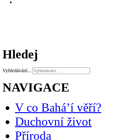
Hledej
Vyhledávání...
NAVIGACE
V co Bahá’í věří?
Duchovní život
Příroda