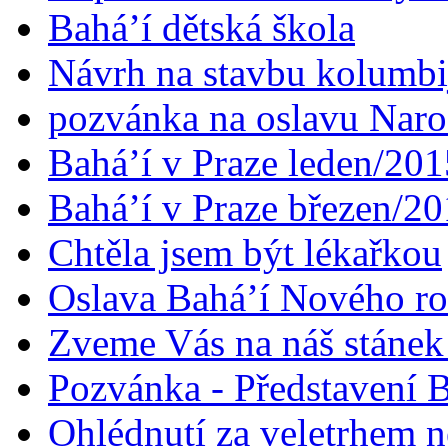
Bahá’í dětská škola
Návrh na stavbu kolumbi
pozvánka na oslavu Naroz
Bahá’í v Praze leden/201
Bahá’í v Praze březen/2
Chtěla jsem být lékařkou
Oslava Bahá’í Nového r
Zveme Vás na náš stáne
Pozvánka - Představení B
Ohlédnutí za veletrhem n