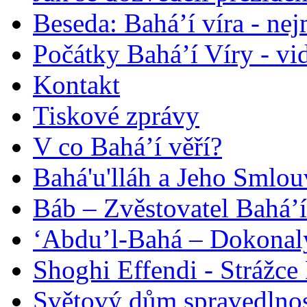
Beseda: Bahá’í víra - ne
Počátky Bahá’í Víry - vi
Kontakt
Tiskové zprávy
V co Bahá’í věří?
Bahá'u'lláh a Jeho Smlou
Báb – Zvěstovatel Bahá’í
‘Abdu’l-Bahá – Dokonalý
Shoghi Effendi - Strážce 
Světový dům spravedlnos