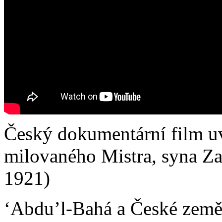
Český dokumentární film u
milovaného Mistra, syna Zak
1921)
ʻAbdu’l-Bahá a České zem