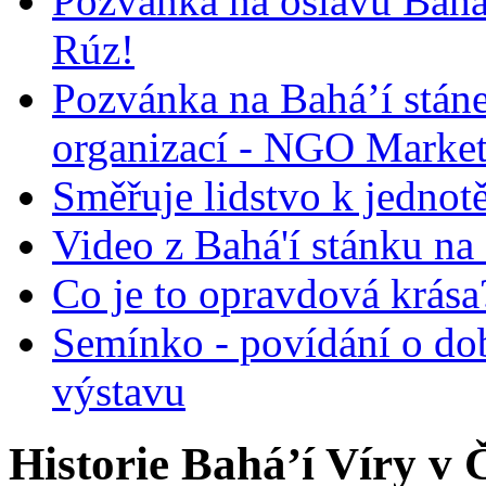
Pozvánka na oslavu Bah
Rúz!
Pozvánka na Bahá’í stán
organizací - NGO Marke
Směřuje lidstvo k jednot
Video z Bahá'í stánku na
Co je to opravdová krása?
Semínko - povídání o do
výstavu
Historie Bahá’í Víry v