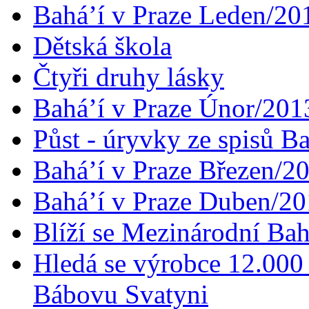
Bahá’í v Praze Leden/20
Dětská škola
Čtyři druhy lásky
Bahá’í v Praze Únor/201
Půst - úryvky ze spisů B
Bahá’í v Praze Březen/2
Bahá’í v Praze Duben/2
Blíží se Mezinárodní Bah
Hledá se výrobce 12.000 
Bábovu Svatyni