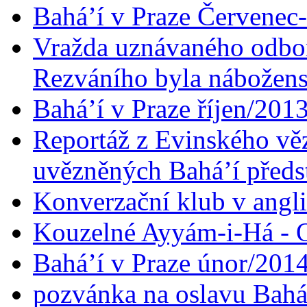
Bahá’í v Praze Červenec
Vražda uznávaného odbor
Rezváního byla nábožen
Bahá’í v Praze říjen/201
Reportáž z Evinského věz
uvězněných Bahá’í předst
Konverzační klub v angl
Kouzelné Ayyám-i-Há - O
Bahá’í v Praze únor/201
pozvánka na oslavu Bahá