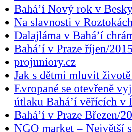
Bahá’í Nový rok v Besk
Na slavnosti v Roztokác
Dalajláma v Bahá’í chrá
Bahá’í v Praze říjen/201
projuniory.cz
Jak s dětmi mluvit životě
Evropané se otevřeně vyj
útlaku Bahá’í věřících v 
Bahá’í v Praze Březen/2
NGO market = Největší s