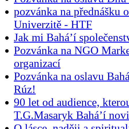
pozvánka na přednášku o
Univerzitě - HTF
Jak mi Bahá’í společenst
Pozvánka na NGO Market
organizací
Pozvánka na oslavu Bah
Rúz!
90 let od audience, ktero
T.G.Masaryk Bahá’í novi
O lásce, naději a spiritua