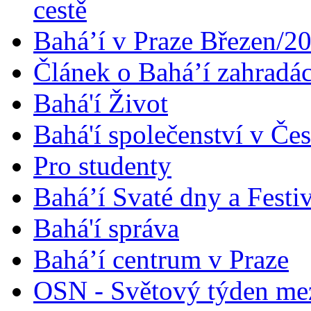
cestě
Bahá’í v Praze Březen/2
Článek o Bahá’í zahradá
Bahá'í Život
Bahá'í společenství v Če
Pro studenty
Bahá’í Svaté dny a Festi
Bahá'í správa
Bahá’í centrum v Praze
OSN - Světový týden me