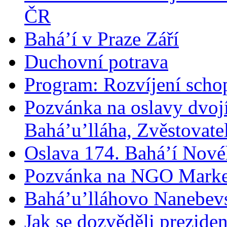
ČR
Bahá’í v Praze Září
Duchovní potrava
Program: Rozvíjení schop
Pozvánka na oslavy dvoj
Bahá’u’lláha, Zvěstovatel
Oslava 174. Bahá’í Nové
Pozvánka na NGO Marke
Bahá’u’lláhovo Nanebev
Jak se dozvěděli prezide