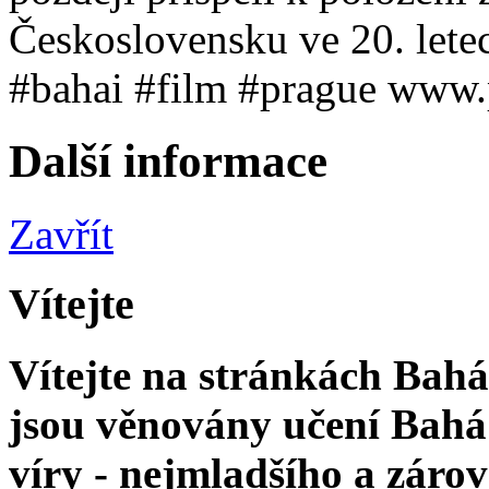
Československu ve 20. letech
#bahai #film #prague www.
Další informace
Zavřít
Vítejte
Vítejte na stránkách Bahá'
jsou věnovány učení Bahá'
víry - nejmladšího a zár