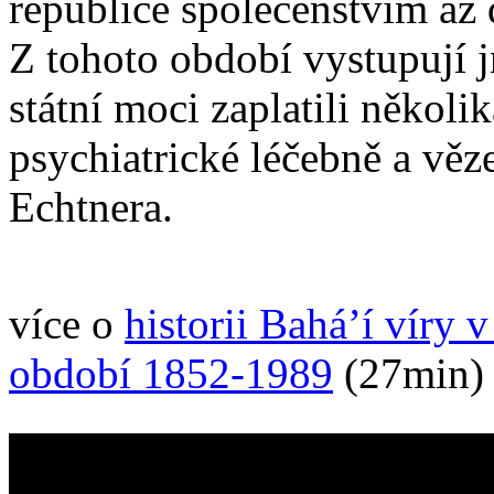
republice společenstvím až 
Z tohoto období vystupují j
státní moci zaplatili něko
psychiatrické léčebně a vě
Echtnera.
více o
historii Bahá’í víry 
období 1852-1989
(27min)