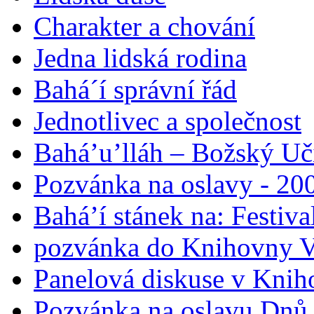
Charakter a chování
Jedna lidská rodina
Bahá´í správní řád
Jednotlivec a společnost
Bahá’u’lláh – Božský Uči
Pozvánka na oslavy - 200
Bahá’í stánek na: Festiv
pozvánka do Knihovny V
Panelová diskuse v Knih
Pozvánka na oslavu Dnů 