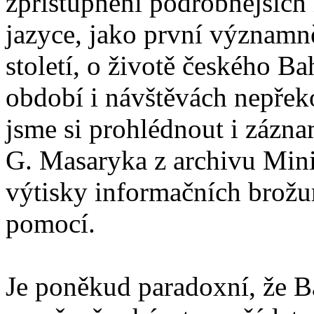
zpřístupnění podrobnějších
jazyce, jako první významně
století, o životě českého B
období i návštěvách nepřek
jsme si prohlédnout i záznam
G. Masaryka z archivu Minis
výtisky informačních brožur
pomocí.
Je poněkud paradoxní, že Ba