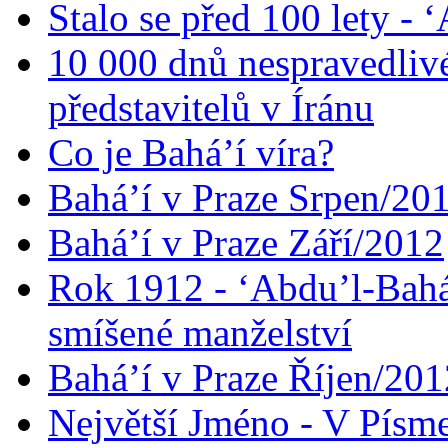
Stalo se před 100 lety -
10 000 dnů nespravedliv
představitelů v Íránu
Co je Bahá’í víra?
Bahá’í v Praze Srpen/20
Bahá’í v Praze Září/2012
Rok 1912 - ‘Abdu’l-Bahá
smíšené manželství
Bahá’í v Praze Říjen/201
Největší Jméno - V Písm