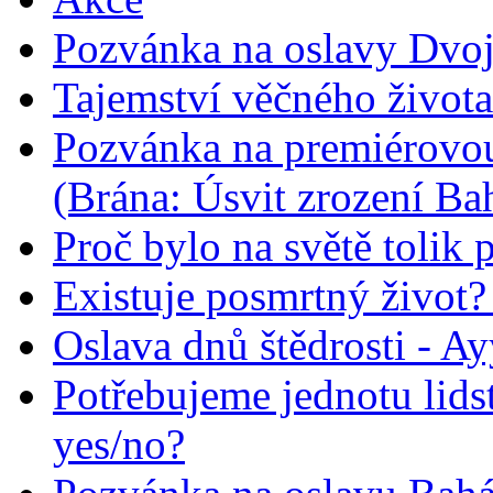
Pozvánka na oslavy Dvoj
Tajemství věčného života
Pozvánka na premiérovou
(Brána: Úsvit zrození Ba
Proč bylo na světě tolik 
Existuje posmrtný život? :
Oslava dnů štědrosti - A
Potřebujeme jednotu lid
yes/no?