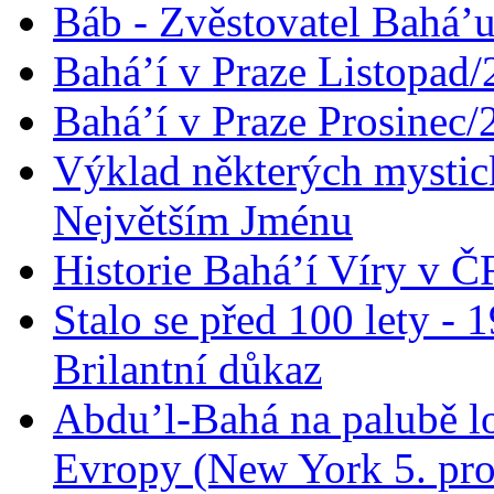
Báb - Zvěstovatel Bahá’u
Bahá’í v Praze Listopad
Bahá’í v Praze Prosinec/
Výklad některých mysti
Největším Jménu
Historie Bahá’í Víry v Č
Stalo se před 100 lety -
Brilantní důkaz
Abdu’l-Bahá na palubě lo
Evropy (New York 5. pro