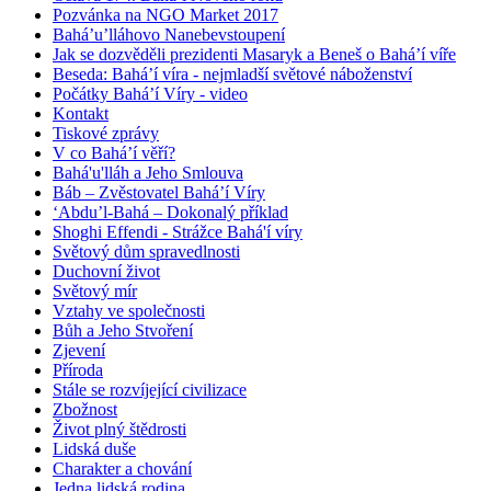
Pozvánka na NGO Market 2017
Bahá’u’lláhovo Nanebevstoupení
Jak se dozvěděli prezidenti Masaryk a Beneš o Bahá’í víře
Beseda: Bahá’í víra - nejmladší světové náboženství
Počátky Bahá’í Víry - video
Kontakt
Tiskové zprávy
V co Bahá’í věří?
Bahá'u'lláh a Jeho Smlouva
Báb – Zvěstovatel Bahá’í Víry
‘Abdu’l-Bahá – Dokonalý příklad
Shoghi Effendi - Strážce Bahá'í víry
Světový dům spravedlnosti
Duchovní život
Světový mír
Vztahy ve společnosti
Bůh a Jeho Stvoření
Zjevení
Příroda
Stále se rozvíjející civilizace
Zbožnost
Život plný štědrosti
Lidská duše
Charakter a chování
Jedna lidská rodina