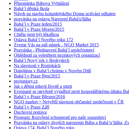
Připomínka Bábova Vyhlášení
Bahá’í dětská škola
Návrh na stavbu kolumbijského Domu uctívání odhalen
pozvánka na oslavu Narození Bahá'u'lláha
Bahá’í v Praze leden/2015
Bahá’í v Praze březen/2015
Chtěla jsem být lékařkou
Oslava Bahá’í Nového roku 172
Zveme Vás na náš stánek - NGO Market 2015
Pozvánka - Představení Bahá’í společentství
Ohlédnutí za veletrhem neziskových organizací
Bahá’í Nový rok v Beskydech
Na slavnosti v Roztokách
Dalajláma v Bahá’í chrámu v Novém Dillí
Bahá’í v Praze říjen/2015
projuniory.cz
Jak s dětmi mluvit životě a smrti
Evropané se otevřeně vyjadřují proti hospodářskému útlaku Bah
Bahá’í v Praze Březen/2016
NGO market = Největší slavnost občanské společnosti v ČR
Bahá’í v Praze Září
Duchovní potrava
Program: Rozvíjení schopností pro naše sousedství
Pozvánka na oslavy dvojích narozenin Bába a Bahá’u’lláha, Zvě
Oslava 174. Bahá’í Nového roku