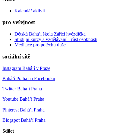
Kalendář aktivit
pro veřejnost
Dětská Bahá’í škola Zářící hvězdička
Studijní kurzy a vzdělávání – růst osobnosti
Meditace pro potěchu duše
sociální sítě
Instagram Bahá’í v Praze
Bahá’í Praha na Facebooku
Twitter Bahá’í Praha
Youtube Bahá’í Praha
Pinterest Bahá’í Praha
Blogspot Bahá’í Praha
Sdílet