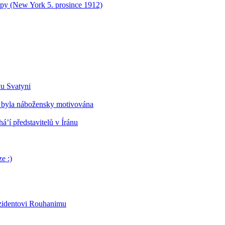
opy (New York 5. prosince 1912)
vu Svatyni
 byla nábožensky motivována
’í představitelů v Íránu
e :)
ezidentovi Rouhanimu