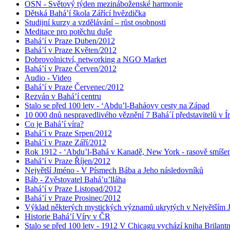
OSN - Světový týden mezináboženské harmonie
Dětská Bahá’í škola Zářící hvězdička
Studijní kurzy a vzdělávání – růst osobnosti
Meditace pro potěchu duše
Bahá’í v Praze Duben/2012
Bahá’í v Praze Květen/2012
Dobrovolnictví, networking a NGO Market
Bahá’í v Praze Červen/2012
Audio - Video
Bahá’í v Praze Červenec/2012
Rezván v Bahá’í centru
Stalo se před 100 lety - ‘Abdu’l-Baháovy cesty na Západ
10 000 dnů nespravedlivého věznění 7 Bahá´í představitelů v Í
Co je Bahá’í víra?
Bahá’í v Praze Srpen/2012
Bahá’í v Praze Září/2012
Rok 1912 - ‘Abdu’l-Bahá v Kanadě, New York - rasově smíšen
Bahá’í v Praze Říjen/2012
Největší Jméno - V Písmech Bába a Jeho následovníků
Báb - Zvěstovatel Bahá’u’lláha
Bahá’í v Praze Listopad/2012
Bahá’í v Praze Prosinec/2012
Výklad některých mystických významů ukrytých v Největším
Historie Bahá’í Víry v ČR
Stalo se před 100 lety - 1912 V Chicagu vychází kniha Brilant