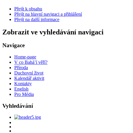
Přejít k obsahu
Přejít na hlavní navigaci a přihlášení
Přejít na další informace
Zobrazit ve vyhledávání navigaci
Navigace
Home-page
V co Bahá’í věří?
Příroda
Duchovní život
Kalendář aktivit
Kontakty
English
Pro Média
Vyhledávání