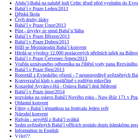
Abdu’l-Bahá na palubě lodi Celtic těsně před vyplutím do Evr
Bahá’í v Praze Leden/2013
Dětská škola
Čtyři druhy lásky
Bahá’í v Praze Únor/2013
Půst - úryvky ze spisů Bahá’u’lláha
Bahá’í v Praze Březen/2013
Bahá’í v Praze Duben/2013
Blíží se Mezinárodní Bahá’í konvent
Hledá se výrobce 12.000 pozlacených střešních tašek na Bábo
Bahá’í v Praze Červenec-Srpen/2013
Vražda uznávaného odborníka na čištění vody pana Rezváního
Bahá’í v Praze říjen/2013
Reportáž z Evinského vězení - 7 nespravedlivě uvězněných Bahá
Konverzační klub v angličtině s rodilým mluvčím
Kouzelné Ayyám-i-Há - Oslava Bahá’í dnů štědrosti
Bahá’í v Praze únor/2014
pozvánka na oslavu Bahá'í Nového roku - Naw-Rúz 171 v Praz
Oblastní konvent
Filmy s Bahá´í tématikou na festivalu Jeden svět
Národní konvent
Ridván - největší z Bahá‘í svátků
Sedm uvězněných Bahá’í věřících poslalo dopis íránskému pr
Information in English
Výlet??