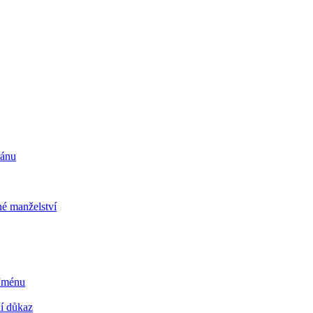
ránu
é manželství
 Jménu
ní důkaz