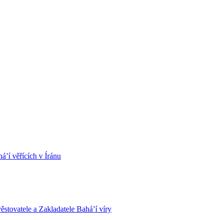
á’í věřících v Íránu
stovatele a Zakladatele Bahá’í víry