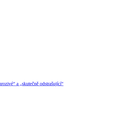
hrozivé“ a „skutečně odstrašující“