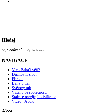
Hledej
Vyhledávání...
NAVIGACE
V co Bahá’í věří?
Duchovní život
Příroda
Bahá’u’lláh
Světový mír
Vztahy ve společnosti
Stále se rozvíjející civilizace
Video - Audio
Akce