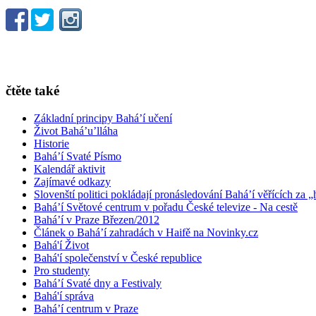
čtěte také
Základní principy Bahá’í učení
Život Bahá’u’lláha
Historie
Bahá’í Svaté Písmo
Kalendář aktivit
Zajímavé odkazy
Slovenští politici pokládají pronásledování Bahá’í věřících za „
Bahá’í Světové centrum v pořadu České televize - Na cestě
Bahá’í v Praze Březen/2012
Článek o Bahá’í zahradách v Haifě na Novinky.cz
Bahá'í Život
Bahá'í společenství v České republice
Pro studenty
Bahá’í Svaté dny a Festivaly
Bahá'í správa
Bahá’í centrum v Praze