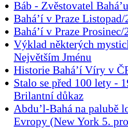
Báb - Zvěstovatel Bahá’u
Bahá’í v Praze Listopad
Bahá’í v Praze Prosinec/
Výklad některých mysti
Největším Jménu
Historie Bahá’í Víry v Č
Stalo se před 100 lety -
Brilantní důkaz
Abdu’l-Bahá na palubě lo
Evropy (New York 5. pro