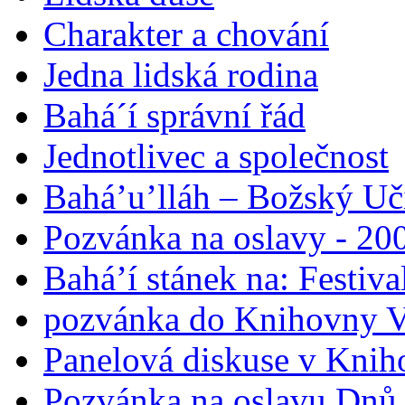
Charakter a chování
Jedna lidská rodina
Bahá´í správní řád
Jednotlivec a společnost
Bahá’u’lláh – Božský Uči
Pozvánka na oslavy - 200
Bahá’í stánek na: Festiv
pozvánka do Knihovny V
Panelová diskuse v Knih
Pozvánka na oslavu Dnů 