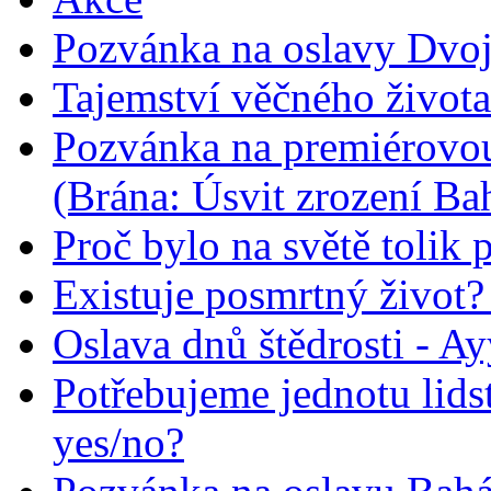
Pozvánka na oslavy Dvoj
Tajemství věčného života
Pozvánka na premiérovou
(Brána: Úsvit zrození Ba
Proč bylo na světě tolik 
Existuje posmrtný život? :
Oslava dnů štědrosti - A
Potřebujeme jednotu lid
yes/no?