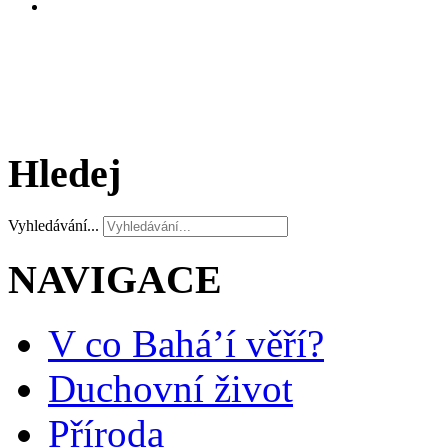
Hledej
Vyhledávání...
NAVIGACE
V co Bahá’í věří?
Duchovní život
Příroda