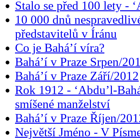
Stalo se před 100 lety -
10 000 dnů nespravedliv
představitelů v Íránu
Co je Bahá’í víra?
Bahá’í v Praze Srpen/20
Bahá’í v Praze Září/2012
Rok 1912 - ‘Abdu’l-Bahá
smíšené manželství
Bahá’í v Praze Říjen/201
Největší Jméno - V Písm