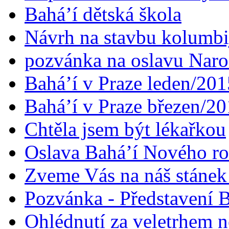
Bahá’í dětská škola
Návrh na stavbu kolumbi
pozvánka na oslavu Naroz
Bahá’í v Praze leden/201
Bahá’í v Praze březen/2
Chtěla jsem být lékařkou
Oslava Bahá’í Nového r
Zveme Vás na náš stáne
Pozvánka - Představení B
Ohlédnutí za veletrhem n