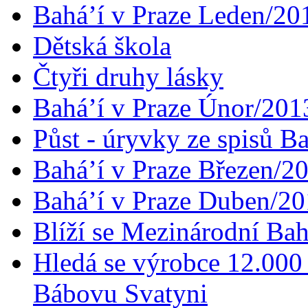
Bahá’í v Praze Leden/20
Dětská škola
Čtyři druhy lásky
Bahá’í v Praze Únor/201
Půst - úryvky ze spisů B
Bahá’í v Praze Březen/2
Bahá’í v Praze Duben/2
Blíží se Mezinárodní Bah
Hledá se výrobce 12.000 
Bábovu Svatyni