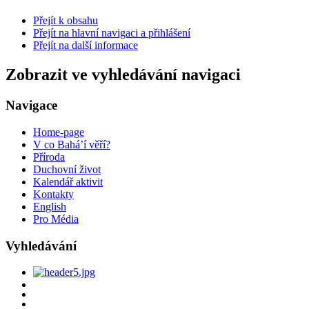
Přejít k obsahu
Přejít na hlavní navigaci a přihlášení
Přejít na další informace
Zobrazit ve vyhledávání navigaci
Navigace
Home-page
V co Bahá’í věří?
Příroda
Duchovní život
Kalendář aktivit
Kontakty
English
Pro Média
Vyhledávání