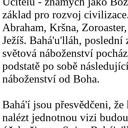
Učitelů - známých jako Boží
základ pro rozvoj civilizace
Abraham, Kršna, Zoroaster
Ježíš. Bahá'u'lláh, poslední 
světová náboženství pocháze
podstatě po sobě následují
náboženství od Boha.
Bahá'í jsou přesvědčeni, že 
nalézt jednotnou vizi budou