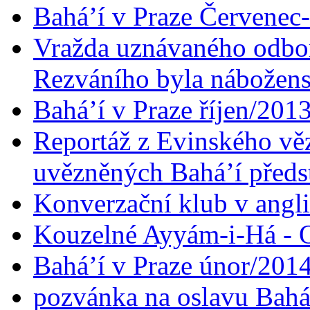
Bahá’í v Praze Červenec
Vražda uznávaného odbor
Rezváního byla nábožen
Bahá’í v Praze říjen/201
Reportáž z Evinského věz
uvězněných Bahá’í předst
Konverzační klub v angl
Kouzelné Ayyám-i-Há - O
Bahá’í v Praze únor/201
pozvánka na oslavu Bahá