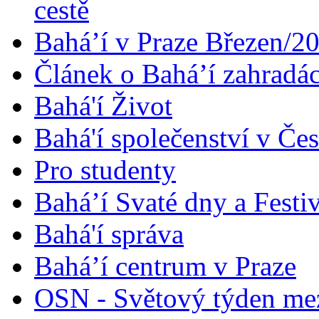
cestě
Bahá’í v Praze Březen/2
Článek o Bahá’í zahradá
Bahá'í Život
Bahá'í společenství v Če
Pro studenty
Bahá’í Svaté dny a Festi
Bahá'í správa
Bahá’í centrum v Praze
OSN - Světový týden me