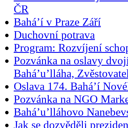
ČR
Bahá’í v Praze Září
Duchovní potrava
Program: Rozvíjení schop
Pozvánka na oslavy dvoj
Bahá’u’lláha, Zvěstovatel
Oslava 174. Bahá’í Nové
Pozvánka na NGO Marke
Bahá’u’lláhovo Nanebev
Jak se dozvěděli prezide