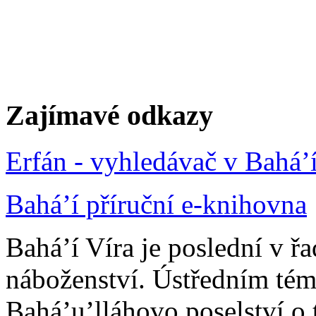
Zajímavé odkazy
Erfán - vyhledávač v Bahá’
Bahá’í příruční e-knihovna
Bahá’í Víra je poslední v ř
náboženství. Ústředním tém
Bahá’u’lláhovo poselství o 