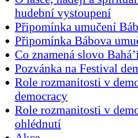
hudební vystoupení
Připomínka umučení Bába
Připomínka Bábova umuče
Co znamená slovo Bahá’í 
Pozvánka na Festival de
Role rozmanitosti v demok
democracy
Role rozmanitosti v demo
ohlédnutí
Akce