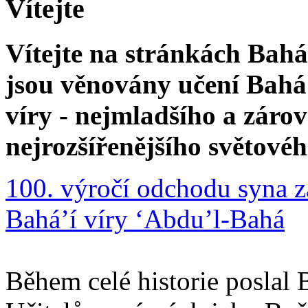
Vítejte
Vítejte na stránkách Bahá'
jsou věnovány učení Bahá'
víry - nejmladšího a zár
nejrozšířenějšího světové
100. výročí odchodu syna z
Bahá’í víry ‘Abdu’l-Bahá
Během celé historie poslal 