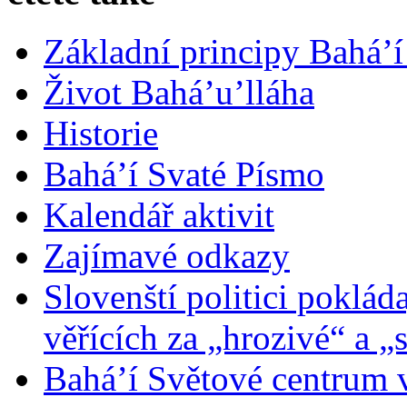
Základní principy Bahá’í
Život Bahá’u’lláha
Historie
Bahá’í Svaté Písmo
Kalendář aktivit
Zajímavé odkazy
Slovenští politici poklád
věřících za „hrozivé“ a „
Bahá’í Světové centrum v