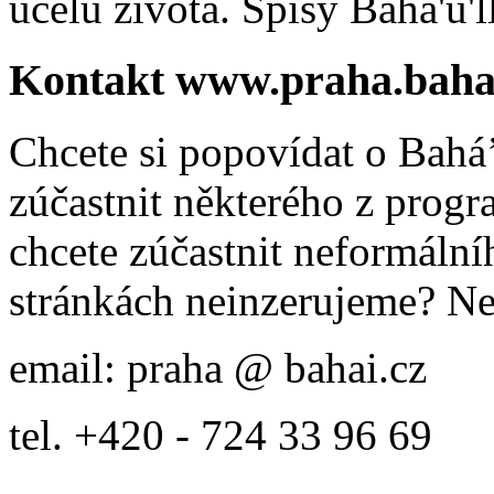
účelu života. Spisy Bahá'u'll
Kontakt www.praha.baha
Chcete si popovídat o Bahá’
zúčastnit některého z prog
chcete zúčastnit neformálníh
stránkách neinzerujeme? Ne
email: praha @ bahai.cz
tel. +420 - 724 33 96 69