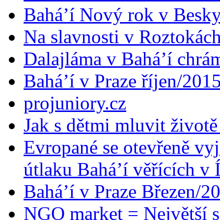
Bahá’í Nový rok v Besk
Na slavnosti v Roztokác
Dalajláma v Bahá’í chrá
Bahá’í v Praze říjen/201
projuniory.cz
Jak s dětmi mluvit životě
Evropané se otevřeně vyj
útlaku Bahá’í věřících v 
Bahá’í v Praze Březen/2
NGO market = Největší s