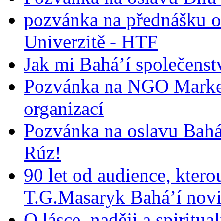
pozvánka na přednášku o
Univerzitě - HTF
Jak mi Bahá’í společenst
Pozvánka na NGO Market
organizací
Pozvánka na oslavu Bah
Rúz!
90 let od audience, ktero
T.G.Masaryk Bahá’í novi
O lásce, naději a spiritua