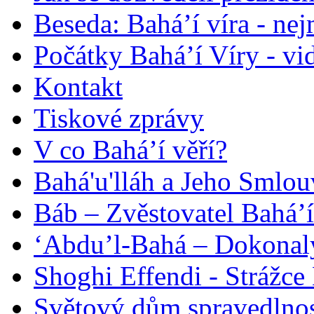
Beseda: Bahá’í víra - ne
Počátky Bahá’í Víry - vi
Kontakt
Tiskové zprávy
V co Bahá’í věří?
Bahá'u'lláh a Jeho Smlou
Báb – Zvěstovatel Bahá’í
‘Abdu’l-Bahá – Dokonalý
Shoghi Effendi - Strážce 
Světový dům spravedlnos